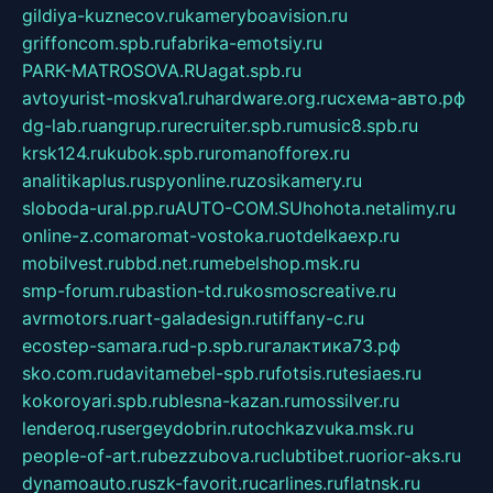
gildiya-kuznecov.ru
kameryboavision.ru
griffoncom.spb.ru
fabrika-emotsiy.ru
PARK-MATROSOVA.RU
agat.spb.ru
avtoyurist-moskva1.ru
hardware.org.ru
схема-авто.рф
dg-lab.ru
angrup.ru
recruiter.spb.ru
music8.spb.ru
krsk124.ru
kubok.spb.ru
romanofforex.ru
analitikaplus.ru
spyonline.ru
zosikamery.ru
sloboda-ural.pp.ru
AUTO-COM.SU
hohota.net
alimy.ru
online-z.com
aromat-vostoka.ru
otdelkaexp.ru
mobilvest.ru
bbd.net.ru
mebelshop.msk.ru
smp-forum.ru
bastion-td.ru
kosmoscreative.ru
avrmotors.ru
art-galadesign.ru
tiffany-c.ru
ecostep-samara.ru
d-p.spb.ru
галактика73.рф
sko.com.ru
davitamebel-spb.ru
fotsis.ru
tesiaes.ru
kokoroyari.spb.ru
blesna-kazan.ru
mossilver.ru
lenderoq.ru
sergeydobrin.ru
tochkazvuka.msk.ru
people-of-art.ru
bezzubova.ru
clubtibet.ru
orior-aks.ru
dynamoauto.ru
szk-favorit.ru
carlines.ru
flatnsk.ru