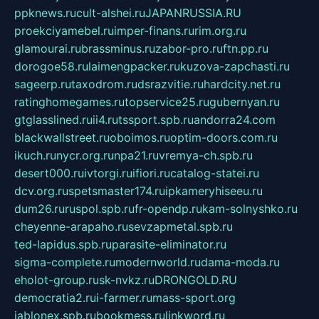
ppknews.ru
cult-alshei.ru
JAPANRUSSIA.RU
proekciyamebel.ru
imper-finans.ru
rim.org.ru
glamourai.ru
brassminus.ru
zabor-pro.ru
ftn.pp.ru
dorogoe58.ru
laimengpacker.ru
kuzova-zapchasti.ru
sageerp.ru
taxodrom.ru
dsrazvitie.ru
hardcity.net.ru
ratinghomegames.ru
topservice25.ru
gubernyan.ru
gtglasslined.ru
ii4.ru
tssport.spb.ru
andorra24.com
blackwallstreet.ru
oboimos.ru
optim-doors.com.ru
ikuch.ru
nycr.org.ru
npa21.ru
vremya-ch.spb.ru
desert000.ru
ivtorgi.ru
ifiori.ru
catalog-statei.ru
dcv.org.ru
spetsmaster174.ru
ipkameryhiseeu.ru
dum26.ru
ruspol.spb.ru
fr-opendp.ru
kam-solnyshko.ru
cheyenne-arapaho.ru
sevzapmetal.spb.ru
ted-lapidus.spb.ru
parasite-eliminator.ru
sigma-complete.ru
modernworld.ru
dama-moda.ru
eholot-group.ru
sk-nvkz.ru
DRONGOLD.RU
democratia2.ru
i-farmer.ru
mass-sport.org
jablonex.spb.ru
bookmess.ru
linkword.ru