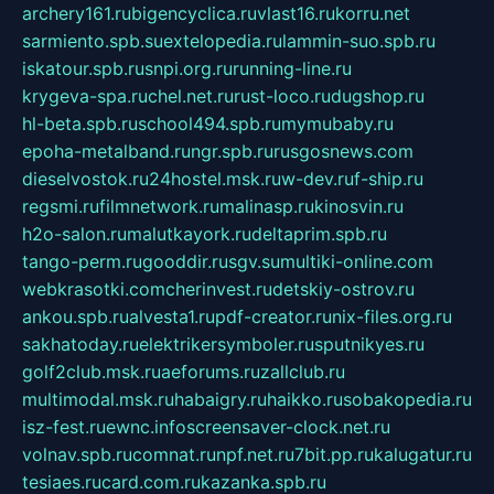
archery161.ru
bigencyclica.ru
vlast16.ru
korru.net
sarmiento.spb.su
extelopedia.ru
lammin-suo.spb.ru
iskatour.spb.ru
snpi.org.ru
running-line.ru
krygeva-spa.ru
chel.net.ru
rust-loco.ru
dugshop.ru
hl-beta.spb.ru
school494.spb.ru
mymubaby.ru
epoha-metalband.ru
ngr.spb.ru
rusgosnews.com
dieselvostok.ru
24hostel.msk.ru
w-dev.ru
f-ship.ru
regsmi.ru
filmnetwork.ru
malinasp.ru
kinosvin.ru
h2o-salon.ru
malutkayork.ru
deltaprim.spb.ru
tango-perm.ru
gooddir.ru
sgv.su
multiki-online.com
webkrasotki.com
cherinvest.ru
detskiy-ostrov.ru
ankou.spb.ru
alvesta1.ru
pdf-creator.ru
nix-files.org.ru
sakhatoday.ru
elektrikersymboler.ru
sputnikyes.ru
golf2club.msk.ru
aeforums.ru
zallclub.ru
multimodal.msk.ru
habaigry.ru
haikko.ru
sobakopedia.ru
isz-fest.ru
ewnc.info
screensaver-clock.net.ru
volnav.spb.ru
comnat.ru
npf.net.ru
7bit.pp.ru
kalugatur.ru
tesiaes.ru
card.com.ru
kazanka.spb.ru