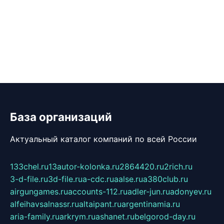
База организаций
Актуальный каталог компаний по всей России
133chel.ru
13autor-kolonka.ru
2864420.ru
2rich.ru
3-d-file.ru
3d-file.ru
a-cdc.ru
aalse.ru
a380club.ru
airgungames.ru
accounts-112.ru
adler-jun.ru
adonyev.ru
alfeihavsalnassr.ru
altaipant.ru
argentinamia.ru
aria-family.ru
arkrym.ru
ashanet.ru
belgorod-day.ru