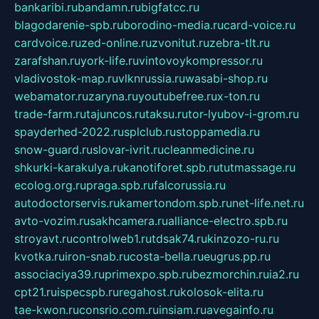
bankaribi.ru
bandamn.ru
bigfatcc.ru
blagodarenie-spb.ru
borodino-media.ru
card-voice.ru
cardvoice.ru
zed-online.ru
zvonitut.ru
zebra-tlt.ru
zarafshan.ru
york-life.ru
vintovoykompressor.ru
vladivostok-map.ru
vlknrussia.ru
wasabi-shop.ru
webamator.ru
zaryna.ru
youtubefree.ru
x-ton.ru
trade-farm.ru
tajuncos.ru
taksu.ru
tor-lyubov-i-grom.ru
spayderhed-2022.ru
splclub.ru
stoppamedia.ru
snow-guard.ru
slovar-ivrit.ru
cleanmedicine.ru
shkurki-karakulya.ru
kanotiforet.spb.ru
tutmassage.ru
ecolog.org.ru
praga.spb.ru
falcorussia.ru
autodoctorservis.ru
kamertondom.spb.ru
net-life.net.ru
avto-vozim.ru
sakhcamera.ru
alliance-electro.spb.ru
stroyavt.ru
controlweb1.ru
tdsak74.ru
kinzozo-ru.ru
kvotka.ru
iron-snab.ru
costa-bella.ru
eugrus.pp.ru
associaciya39.ru
primexpo.spb.ru
bezmorchin.ru
ia2.ru
cpt21.ru
ispecspb.ru
regahost.ru
kolosok-elita.ru
tae-kwon.ru
consrio.com.ru
insiam.ru
avegainfo.ru