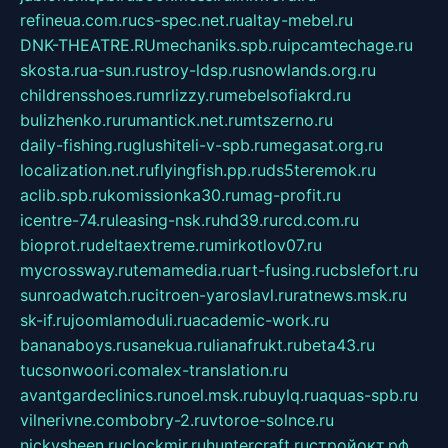
refineua.com.ru
cs-spec.net.ru
altay-mebel.ru
DNK-THEATRE.RU
mechaniks.spb.ru
ipcamtechage.ru
skosta.ru
a-sun.ru
stroy-ldsp.ru
snowlands.org.ru
childrensshoes.ru
mrlizzy.ru
mebelsofiakrd.ru
bulizhenko.ru
rumantick.net.ru
mtszerno.ru
daily-fishing.ru
glushiteli-v-spb.ru
megasat.org.ru
localization.net.ru
flyingfish.pp.ru
ds5teremok.ru
aclib.spb.ru
komissionka30.ru
mag-profit.ru
icentre-74.ru
leasing-nsk.ru
hd39.ru
rcd.com.ru
bioprot.ru
deltaextreme.ru
mirkotlov07.ru
mycrossway.ru
temamedia.ru
art-fusing.ru
cbslefort.ru
sunroadwatch.ru
citroen-yaroslavl.ru
ratnews.msk.ru
sk-if.ru
joomlamoduli.ru
academic-work.ru
bananaboys.ru
sanekua.ru
lianafrukt.ru
beta43.ru
tucsonwoori.com
alex-translation.ru
avantgardeclinics.ru
noel.msk.ru
buylq.ru
aquas-spb.ru
vilnerivne.com
bobry-2.ru
vtoroe-solnce.ru
nickysheen.ru
clockmir.ru
huntercraft.ru
стройокт.рф