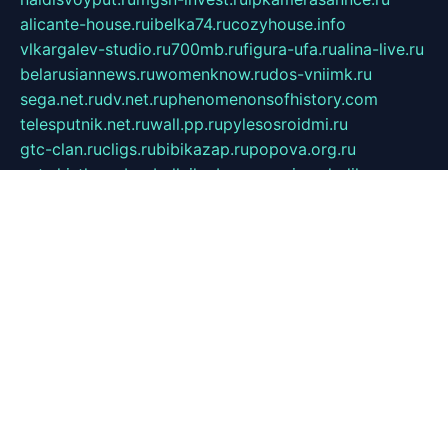
alicante-house.ru
ibelka74.ru
cozyhouse.info
vlkargalev-studio.ru
700mb.ru
figura-ufa.ru
alina-live.ru
belarusiannews.ru
womenknow.ru
dos-vniimk.ru
sega.net.ru
dv.net.ru
phenomenonsofhistory.com
telesputnik.net.ru
wall.pp.ru
pylesosroidmi.ru
gtc-clan.ru
cligs.ru
bibikazap.ru
popova.org.ru
netwhistler.spb.ru
bellvil.ru
bonzon.ru
iss-vladik.ru
defiparis.net.ru
las-gryzas.ru
amku.ru
electednews.spb.ru
feather.org.ru
spar72.ru
tankiigri.ru
dominus.com.ru
ibtree.ru
sanykool.pp.ru
unixlib.org.ru
menatep.spb.ru
gartenterrassen.ru
printeka.ru
skvozilka.com.ru
parkovka-pub.ru
lovemobi.ru
art-ru.ru
emulatorz.com.ru
alucomp.com.ru
tatforum.com.ru
alternativa-profi.ru
dermakler.ru
artsurvey.ru
aredir.ru
khimspas.ru
centr-maxi.ru
2018r.ru
bort-stomer-defort.ru
professional2.ru
gibsons.ru
artselena.ru
art-pilot.ru
ingredient.spb.ru