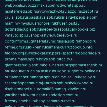
webpixels.ru
pczz.msk.su
petrodvorets.spb.ru
nsintermed.spb.ru
avtovirazh-24.ru
jazzq.ru
czecot.ru
cruizi.spb.ru
spasskaya.spb.ru
kniris.ru
vkpeople.com
maminy-mysli.ru
arionorel.ru
khuseniosif.ru
dotmediacup.spb.ru
mebel-tiraspol.ru
all-books.biz
vmauto.spb.ru
shop-astyle.ru
derevo-s.ru
contrinform.ru
gutserial.ru
mdrussia.spb.ru
monod.ru
refine.org.ru
uk-krein.ru
kamensk61.ru
zooclub.info
filonov.org.ru
технокамск.рф
ra-spectr.ru
ooodriada.ru
promelmash.spb.ru
ixtys.spb.ru
fccity.ru
glamourstudio.spb.ru
kola-nature.org
spbmaster.spb.ru
musicoutlet.ru
china.msk.ru
bulldog.su
grimm-online.ru
outlander.net.ru
maga.spb.ru
anime-sell.ru
keseloy.ru
газприборсервис.рф
karmin.spb.ru
shekswood.ru
tischlermebel.ru
automall66.ru
mag-vladimir.ru
yardbar.ru
kiwitour.spb.ru
indesign.com.ru
freestylemebel.ru
bany-samara.ru
rsei.ru
naidisvoyput.ru
mgsn-invest.ru
ipkamerasannce.ru