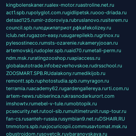
kingbolenskaner.ru
alex-motor.ru
astroline.net.ru
act1.spb.ru
polyglot.com.ru
gidlipetsk.ru
ooo-driada.ru
detsad125.ru
mir-zdoroviya.ru
bruslanovo.ru
siterem.ru
council.spb.ru
лодкипатриот.рф
kafekolizey.ru
iclub.net.ru
gazon-easy.ru
sugarepilekb.ru
grinox.ru
pylesostineco.ru
msts-ozarenie.ru
kameryjooan.ru
artemovskij.ru
dopler.spb.ru
aid70.ru
metall-perm.ru
ndm.msk.ru
ratingzooshop.ru
apiaccess.ru
globalautotrade.info
bezverhovskoe.ru
drsschool.ru
ZOOSMART.SPB.RU
dalakony.ru
medikijob.ru
remontt.spb.ru
photostudia.spb.ru
myragon.ru
terramia.ru
academy62.ru
gardengallereya.ru
rti.com.ru
artem-news.ru
biserinca.ru
krasnodarkurort.com
imshowtv.ru
mebel-v-tule.ru
mobtopik.ru
pcsecurity.net.ru
tool-sib.ru
multimetrunit.ru
sp-tour.ru
fan-cs.ru
santeh-russia.ru
symbian9.net.ru
DSHAIR.RU
tmmotors.spb.ru
xjocuricopii.com
musavtomat.msk.ru
obustrojdom.ru
sovetcik.ru
ybaranovskaya.ru