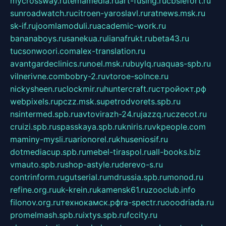
mycrossway.ru
temamedia.ru
art-fusing.ru
cbslefort.ru
sunroadwatch.ru
citroen-yaroslavl.ru
ratnews.msk.ru
sk-if.ru
joomlamoduli.ru
academic-work.ru
bananaboys.ru
sanekua.ru
lianafrukt.ru
beta43.ru
tucsonwoori.com
alex-translation.ru
avantgardeclinics.ru
noel.msk.ru
buylq.ru
aquas-spb.ru
vilnerivne.com
bobry-2.ru
vtoroe-solnce.ru
nickysheen.ru
clockmir.ru
huntercraft.ru
стройокт.рф
webpixels.ru
pczz.msk.su
petrodvorets.spb.ru
nsintermed.spb.ru
avtovirazh-24.ru
jazzq.ru
czecot.ru
cruizi.spb.ru
spasskaya.spb.ru
kniris.ru
vkpeople.com
maminy-mysli.ru
arionorel.ru
khuseniosif.ru
dotmediacup.spb.ru
mebel-tiraspol.ru
all-books.biz
vmauto.spb.ru
shop-astyle.ru
derevo-s.ru
contrinform.ru
gutserial.ru
mdrussia.spb.ru
monod.ru
refine.org.ru
uk-krein.ru
kamensk61.ru
zooclub.info
filonov.org.ru
технокамск.рф
ra-spectr.ru
ooodriada.ru
promelmash.spb.ru
ixtys.spb.ru
fccity.ru