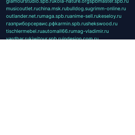
glamourstudio.spb.ru
kola-nature.org
spbmaster.spb.ru
musicoutlet.ru
china.msk.ru
bulldog.su
grimm-online.ru
outlander.net.ru
maga.spb.ru
anime-sell.ru
keseloy.ru
газприборсервис.рф
karmin.spb.ru
shekswood.ru
tischlermebel.ru
automall66.ru
mag-vladimir.ru
yardbar.ru
kiwitour.spb.ru
indesign.com.ru
freestylemebel.ru
bany-samara.ru
rsei.ru
naidisvoyput.ru
mgsn-invest.ru
ipkamerasannce.ru
alicante-house.ru
ibelka74.ru
cozyhouse.info
vlkargalev-studio.ru
700mb.ru
figura-ufa.ru
alina-live.ru
belarusiannews.ru
womenknow.ru
dos-vniimk.ru
sega.net.ru
dv.net.ru
phenomenonsofhistory.com
telesputnik.net.ru
wall.pp.ru
pylesosroidmi.ru
gtc-clan.ru
cligs.ru
bibikazap.ru
popova.org.ru
netwhistler.spb.ru
bellvil.ru
bonzon.ru
iss-vladik.ru
defiparis.net.ru
las-gryzas.ru
amku.ru
electednews.spb.ru
feather.org.ru
spar72.ru
tankiigri.ru
dominus.com.ru
ibtree.ru
sanykool.pp.ru
unixlib.org.ru