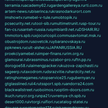
terramia.ru
academy62.ru
gardengallereya.ru
rti.com.ru
artem-news.ru
biserinca.ru
krasnodarkurort.com
imshowtv.ru
mebel-v-tule.ru
mobtopik.ru
pcsecurity.net.ru
tool-sib.ru
multimetrunit.ru
sp-tour.ru
fan-cs.ru
santeh-russia.ru
symbian9.net.ru
DSHAIR.RU
tmmotors.spb.ru
xjocuricopii.com
musavtomat.msk.ru
obustrojdom.ru
sovetcik.ru
ybaranovskaya.ru
ppknews.ru
cult-alshei.ru
JAPANRUSSIA.RU
proekciyamebel.ru
imper-finans.ru
rim.org.ru
glamourai.ru
brassminus.ru
zabor-pro.ru
ftn.pp.ru
dorogoe58.ru
laimengpacker.ru
kuzova-zapchasti.ru
sageerp.ru
taxodrom.ru
dsrazvitie.ru
hardcity.net.ru
ratinghomegames.ru
topservice25.ru
gubernyan.ru
gtglasslined.ru
ii4.ru
tssport.spb.ru
andorra24.com
blackwallstreet.ru
oboimos.ru
optim-doors.com.ru
ikuch.ru
nycr.org.ru
npa21.ru
vremya-ch.spb.ru
desert000.ru
ivtorgi.ru
ifiori.ru
catalog-statei.ru
dcv.org.ru
spetsmaster174.ru
ipkameryhiseeu.ru