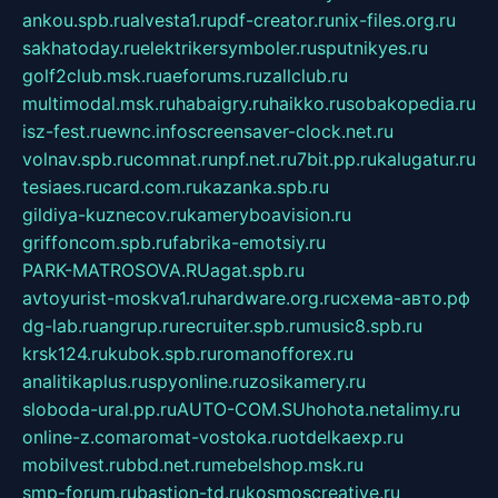
ankou.spb.ru
alvesta1.ru
pdf-creator.ru
nix-files.org.ru
sakhatoday.ru
elektrikersymboler.ru
sputnikyes.ru
golf2club.msk.ru
aeforums.ru
zallclub.ru
multimodal.msk.ru
habaigry.ru
haikko.ru
sobakopedia.ru
isz-fest.ru
ewnc.info
screensaver-clock.net.ru
volnav.spb.ru
comnat.ru
npf.net.ru
7bit.pp.ru
kalugatur.ru
tesiaes.ru
card.com.ru
kazanka.spb.ru
gildiya-kuznecov.ru
kameryboavision.ru
griffoncom.spb.ru
fabrika-emotsiy.ru
PARK-MATROSOVA.RU
agat.spb.ru
avtoyurist-moskva1.ru
hardware.org.ru
схема-авто.рф
dg-lab.ru
angrup.ru
recruiter.spb.ru
music8.spb.ru
krsk124.ru
kubok.spb.ru
romanofforex.ru
analitikaplus.ru
spyonline.ru
zosikamery.ru
sloboda-ural.pp.ru
AUTO-COM.SU
hohota.net
alimy.ru
online-z.com
aromat-vostoka.ru
otdelkaexp.ru
mobilvest.ru
bbd.net.ru
mebelshop.msk.ru
smp-forum.ru
bastion-td.ru
kosmoscreative.ru