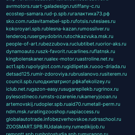
avrmotors.ru
art-galadesign.ru
tiffany-c.ru
ecostep-samara.ru
d-p.spb.ru
галактика73.рф
sko.com.ru
davitamebel-spb.ru
fotsis.ru
tesiaes.ru
kokoroyari.spb.ru
blesna-kazan.ru
mossilver.ru
lenderoq.ru
sergeydobrin.ru
tochkazvuka.msk.ru
people-of-art.ru
bezzubova.ru
clubtibet.ru
orior-aks.ru
dynamoauto.ru
szk-favorit.ru
carlines.ru
flatnsk.ru
kingbolenskaner.ru
alex-motor.ru
astroline.net.ru
act1.spb.ru
polyglot.com.ru
gidlipetsk.ru
ooo-driada.ru
detsad125.ru
mir-zdoroviya.ru
bruslanovo.ru
siterem.ru
council.spb.ru
лодкипатриот.рф
kafekolizey.ru
iclub.net.ru
gazon-easy.ru
sugarepilekb.ru
grinox.ru
pylesostineco.ru
msts-ozarenie.ru
kameryjooan.ru
artemovskij.ru
dopler.spb.ru
aid70.ru
metall-perm.ru
ndm.msk.ru
ratingzooshop.ru
apiaccess.ru
globalautotrade.info
bezverhovskoe.ru
drsschool.ru
ZOOSMART.SPB.RU
dalakony.ru
medikijob.ru
remontt.spb.ru
photostudia.spb.ru
myragon.ru