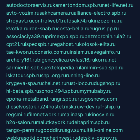
autodoctorservis.ru
kamertondom.spb.ru
net-life.net.ru
avto-vozim.ru
sakhcamera.ru
alliance-electro.spb.ru
stroyavt.ru
controlweb1.ru
tdsak74.ru
kinzozo-ru.ru
kvotka.ru
iron-snab.ru
costa-bella.ru
eugrus.pp.ru
associaciya39.ru
primexpo.spb.ru
bezmorchin.ru
ia2.ru
cpt21.ru
ispecspb.ru
regahost.ru
kolosok-elita.ru
tae-kwon.ru
consrio.com.ru
insiam.ru
avegainfo.ru
archery161.ru
bigencyclica.ru
vlast16.ru
korru.net
sarmiento.spb.su
extelopedia.ru
lammin-suo.spb.ru
iskatour.spb.ru
snpi.org.ru
running-line.ru
krygeva-spa.ru
chel.net.ru
rust-loco.ru
dugshop.ru
hl-beta.spb.ru
school494.spb.ru
mymubaby.ru
epoha-metalband.ru
ngr.spb.ru
rusgosnews.com
dieselvostok.ru
24hostel.msk.ru
w-dev.ru
f-ship.ru
regsmi.ru
filmnetwork.ru
malinasp.ru
kinosvin.ru
h2o-salon.ru
malutkayork.ru
deltaprim.spb.ru
tango-perm.ru
gooddir.ru
sgv.su
multiki-online.com
webkrasotki.com
cherinvest.ru
detskiy-ostrov.ru