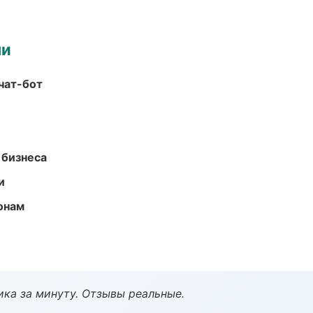
ми
чат-бот
 бизнеса
и
онам
ка за минуту. Отзывы реальные.