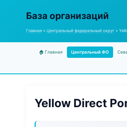
База организаций
Главная
»
Центральный федеральный округ
» Yell
🏠 Главная
Центральный ФО
Сев
Yellow Direct Por