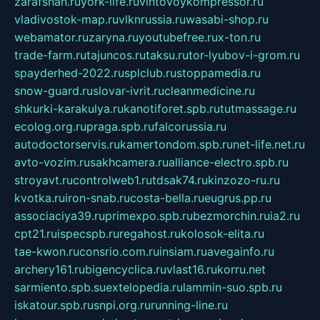
zarafshan.ru
york-life.ru
vintovoykompressor.ru
vladivostok-map.ru
vlknrussia.ru
wasabi-shop.ru
webamator.ru
zaryna.ru
youtubefree.ru
x-ton.ru
trade-farm.ru
tajuncos.ru
taksu.ru
tor-lyubov-i-grom.ru
spayderhed-2022.ru
splclub.ru
stoppamedia.ru
snow-guard.ru
slovar-ivrit.ru
cleanmedicine.ru
shkurki-karakulya.ru
kanotiforet.spb.ru
tutmassage.ru
ecolog.org.ru
praga.spb.ru
falcorussia.ru
autodoctorservis.ru
kamertondom.spb.ru
net-life.net.ru
avto-vozim.ru
sakhcamera.ru
alliance-electro.spb.ru
stroyavt.ru
controlweb1.ru
tdsak74.ru
kinzozo-ru.ru
kvotka.ru
iron-snab.ru
costa-bella.ru
eugrus.pp.ru
associaciya39.ru
primexpo.spb.ru
bezmorchin.ru
ia2.ru
cpt21.ru
ispecspb.ru
regahost.ru
kolosok-elita.ru
tae-kwon.ru
consrio.com.ru
insiam.ru
avegainfo.ru
archery161.ru
bigencyclica.ru
vlast16.ru
korru.net
sarmiento.spb.su
extelopedia.ru
lammin-suo.spb.ru
iskatour.spb.ru
snpi.org.ru
running-line.ru