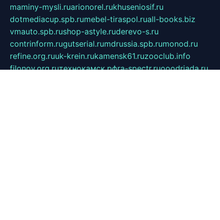
maminy-mysli.ru
arionorel.ru
khuseniosif.ru
dotmediacup.spb.ru
mebel-tiraspol.ru
all-books.biz
vmauto.spb.ru
shop-astyle.ru
derevo-s.ru
contrinform.ru
gutserial.ru
mdrussia.spb.ru
monod.ru
refine.org.ru
uk-krein.ru
kamensk61.ru
zooclub.info
filonov.org.ru
технокамск.рф
ra-spectr.ru
ooodriada.ru
promelmash.spb.ru
ixtys.spb.ru
fccity.ru
glamourstudio.spb.ru
kola-nature.org
spbmaster.spb.ru
musicoutlet.ru
china.msk.ru
bulldog.su
grimm-online.ru
outlander.net.ru
maga.spb.ru
anime-sell.ru
keseloy.ru
газприборсервис.рф
karmin.spb.ru
shekswood.ru
tischlermebel.ru
automall66.ru
mag-vladimir.ru
yardbar.ru
kiwitour.spb.ru
indesign.com.ru
freestylemebel.ru
bany-samara.ru
rsei.ru
naidisvoyput.ru
mgsn-invest.ru
ipkamerasannce.ru
alicante-house.ru
ibelka74.ru
cozyhouse.info
vlkargalev-studio.ru
700mb.ru
figura-ufa.ru
alina-live.ru
belarusiannews.ru
womenknow.ru
dos-vniimk.ru