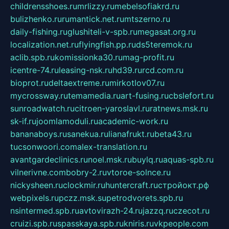
childrensshoes.ru
mrlizzy.ru
mebelsofiakrd.ru
bulizhenko.ru
rumantick.net.ru
mtszerno.ru
daily-fishing.ru
glushiteli-v-spb.ru
megasat.org.ru
localization.net.ru
flyingfish.pp.ru
ds5teremok.ru
aclib.spb.ru
komissionka30.ru
mag-profit.ru
icentre-74.ru
leasing-nsk.ru
hd39.ru
rcd.com.ru
bioprot.ru
deltaextreme.ru
mirkotlov07.ru
mycrossway.ru
temamedia.ru
art-fusing.ru
cbslefort.ru
sunroadwatch.ru
citroen-yaroslavl.ru
ratnews.msk.ru
sk-if.ru
joomlamoduli.ru
academic-work.ru
bananaboys.ru
sanekua.ru
lianafrukt.ru
beta43.ru
tucsonwoori.com
alex-translation.ru
avantgardeclinics.ru
noel.msk.ru
buylq.ru
aquas-spb.ru
vilnerivne.com
bobry-2.ru
vtoroe-solnce.ru
nickysheen.ru
clockmir.ru
huntercraft.ru
стройокт.рф
webpixels.ru
pczz.msk.su
petrodvorets.spb.ru
nsintermed.spb.ru
avtovirazh-24.ru
jazzq.ru
czecot.ru
cruizi.spb.ru
spasskaya.spb.ru
kniris.ru
vkpeople.com