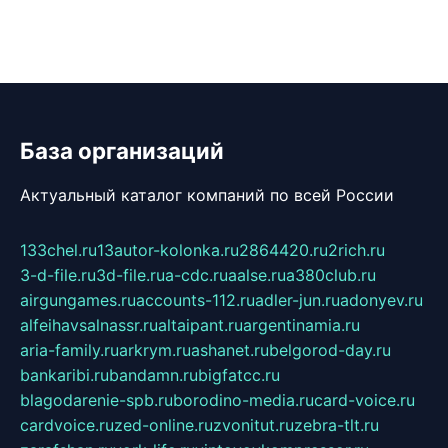
База организаций
Актуальный каталог компаний по всей России
133chel.ru
13autor-kolonka.ru
2864420.ru
2rich.ru
3-d-file.ru
3d-file.ru
a-cdc.ru
aalse.ru
a380club.ru
airgungames.ru
accounts-112.ru
adler-jun.ru
adonyev.ru
alfeihavsalnassr.ru
altaipant.ru
argentinamia.ru
aria-family.ru
arkrym.ru
ashanet.ru
belgorod-day.ru
bankaribi.ru
bandamn.ru
bigfatcc.ru
blagodarenie-spb.ru
borodino-media.ru
card-voice.ru
cardvoice.ru
zed-online.ru
zvonitut.ru
zebra-tlt.ru