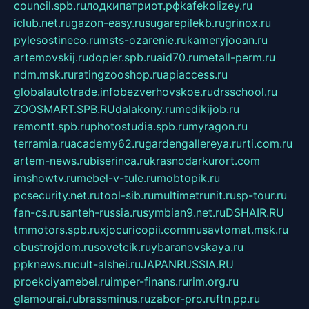
council.spb.ru
лодкипатриот.рф
kafekolizey.ru
iclub.net.ru
gazon-easy.ru
sugarepilekb.ru
grinox.ru
pylesostineco.ru
msts-ozarenie.ru
kameryjooan.ru
artemovskij.ru
dopler.spb.ru
aid70.ru
metall-perm.ru
ndm.msk.ru
ratingzooshop.ru
apiaccess.ru
globalautotrade.info
bezverhovskoe.ru
drsschool.ru
ZOOSMART.SPB.RU
dalakony.ru
medikijob.ru
remontt.spb.ru
photostudia.spb.ru
myragon.ru
terramia.ru
academy62.ru
gardengallereya.ru
rti.com.ru
artem-news.ru
biserinca.ru
krasnodarkurort.com
imshowtv.ru
mebel-v-tule.ru
mobtopik.ru
pcsecurity.net.ru
tool-sib.ru
multimetrunit.ru
sp-tour.ru
fan-cs.ru
santeh-russia.ru
symbian9.net.ru
DSHAIR.RU
tmmotors.spb.ru
xjocuricopii.com
musavtomat.msk.ru
obustrojdom.ru
sovetcik.ru
ybaranovskaya.ru
ppknews.ru
cult-alshei.ru
JAPANRUSSIA.RU
proekciyamebel.ru
imper-finans.ru
rim.org.ru
glamourai.ru
brassminus.ru
zabor-pro.ru
ftn.pp.ru