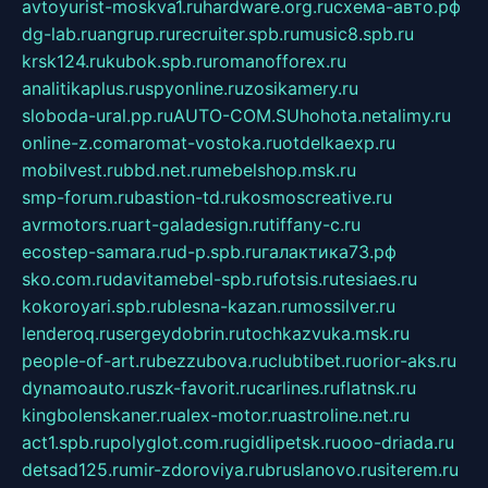
avtoyurist-moskva1.ru
hardware.org.ru
схема-авто.рф
dg-lab.ru
angrup.ru
recruiter.spb.ru
music8.spb.ru
krsk124.ru
kubok.spb.ru
romanofforex.ru
analitikaplus.ru
spyonline.ru
zosikamery.ru
sloboda-ural.pp.ru
AUTO-COM.SU
hohota.net
alimy.ru
online-z.com
aromat-vostoka.ru
otdelkaexp.ru
mobilvest.ru
bbd.net.ru
mebelshop.msk.ru
smp-forum.ru
bastion-td.ru
kosmoscreative.ru
avrmotors.ru
art-galadesign.ru
tiffany-c.ru
ecostep-samara.ru
d-p.spb.ru
галактика73.рф
sko.com.ru
davitamebel-spb.ru
fotsis.ru
tesiaes.ru
kokoroyari.spb.ru
blesna-kazan.ru
mossilver.ru
lenderoq.ru
sergeydobrin.ru
tochkazvuka.msk.ru
people-of-art.ru
bezzubova.ru
clubtibet.ru
orior-aks.ru
dynamoauto.ru
szk-favorit.ru
carlines.ru
flatnsk.ru
kingbolenskaner.ru
alex-motor.ru
astroline.net.ru
act1.spb.ru
polyglot.com.ru
gidlipetsk.ru
ooo-driada.ru
detsad125.ru
mir-zdoroviya.ru
bruslanovo.ru
siterem.ru