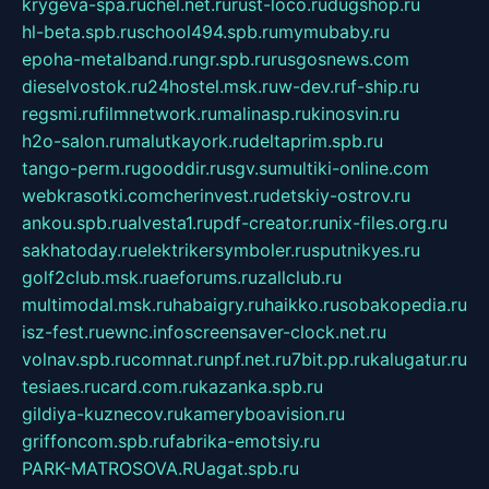
krygeva-spa.ru
chel.net.ru
rust-loco.ru
dugshop.ru
hl-beta.spb.ru
school494.spb.ru
mymubaby.ru
epoha-metalband.ru
ngr.spb.ru
rusgosnews.com
dieselvostok.ru
24hostel.msk.ru
w-dev.ru
f-ship.ru
regsmi.ru
filmnetwork.ru
malinasp.ru
kinosvin.ru
h2o-salon.ru
malutkayork.ru
deltaprim.spb.ru
tango-perm.ru
gooddir.ru
sgv.su
multiki-online.com
webkrasotki.com
cherinvest.ru
detskiy-ostrov.ru
ankou.spb.ru
alvesta1.ru
pdf-creator.ru
nix-files.org.ru
sakhatoday.ru
elektrikersymboler.ru
sputnikyes.ru
golf2club.msk.ru
aeforums.ru
zallclub.ru
multimodal.msk.ru
habaigry.ru
haikko.ru
sobakopedia.ru
isz-fest.ru
ewnc.info
screensaver-clock.net.ru
volnav.spb.ru
comnat.ru
npf.net.ru
7bit.pp.ru
kalugatur.ru
tesiaes.ru
card.com.ru
kazanka.spb.ru
gildiya-kuznecov.ru
kameryboavision.ru
griffoncom.spb.ru
fabrika-emotsiy.ru
PARK-MATROSOVA.RU
agat.spb.ru