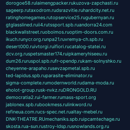
dorogoe58.ru
laimengpacker.ru
kuzova-zapchasti.ru
sageerp.ru
taxodrom.ru
dsrazvitie.ru
hardcity.net.ru
ratinghomegames.ru
topservice25.ru
gubernyan.ru
gtglasslined.ru
ii4.ru
tssport.spb.ru
andorra24.com
blackwallstreet.ru
oboimos.ru
optim-doors.com.ru
ikuch.ru
nycr.org.ru
npa21.ru
vremya-ch.spb.ru
desert000.ru
ivtorgi.ru
ifiori.ru
catalog-statei.ru
dcv.org.ru
spetsmaster174.ru
ipkameryhiseeu.ru
dum26.ru
ruspol.spb.ru
fr-opendp.ru
kam-solnyshko.ru
cheyenne-arapaho.ru
sevzapmetal.spb.ru
ted-lapidus.spb.ru
parasite-eliminator.ru
sigma-complete.ru
modernworld.ru
dama-moda.ru
eholot-group.ru
sk-nvkz.ru
DRONGOLD.RU
democratia2.ru
i-farmer.ru
mass-sport.org
jablonex.spb.ru
bookmess.ru
linkword.ru
refineua.com.ru
cs-spec.net.ru
altay-mebel.ru
DNK-THEATRE.RU
mechaniks.spb.ru
ipcamtechage.ru
skosta.ru
a-sun.ru
stroy-ldsp.ru
snowlands.org.ru