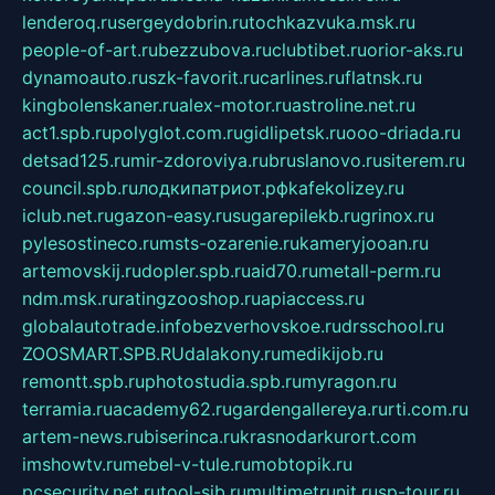
lenderoq.ru
sergeydobrin.ru
tochkazvuka.msk.ru
people-of-art.ru
bezzubova.ru
clubtibet.ru
orior-aks.ru
dynamoauto.ru
szk-favorit.ru
carlines.ru
flatnsk.ru
kingbolenskaner.ru
alex-motor.ru
astroline.net.ru
act1.spb.ru
polyglot.com.ru
gidlipetsk.ru
ooo-driada.ru
detsad125.ru
mir-zdoroviya.ru
bruslanovo.ru
siterem.ru
council.spb.ru
лодкипатриот.рф
kafekolizey.ru
iclub.net.ru
gazon-easy.ru
sugarepilekb.ru
grinox.ru
pylesostineco.ru
msts-ozarenie.ru
kameryjooan.ru
artemovskij.ru
dopler.spb.ru
aid70.ru
metall-perm.ru
ndm.msk.ru
ratingzooshop.ru
apiaccess.ru
globalautotrade.info
bezverhovskoe.ru
drsschool.ru
ZOOSMART.SPB.RU
dalakony.ru
medikijob.ru
remontt.spb.ru
photostudia.spb.ru
myragon.ru
terramia.ru
academy62.ru
gardengallereya.ru
rti.com.ru
artem-news.ru
biserinca.ru
krasnodarkurort.com
imshowtv.ru
mebel-v-tule.ru
mobtopik.ru
pcsecurity.net.ru
tool-sib.ru
multimetrunit.ru
sp-tour.ru