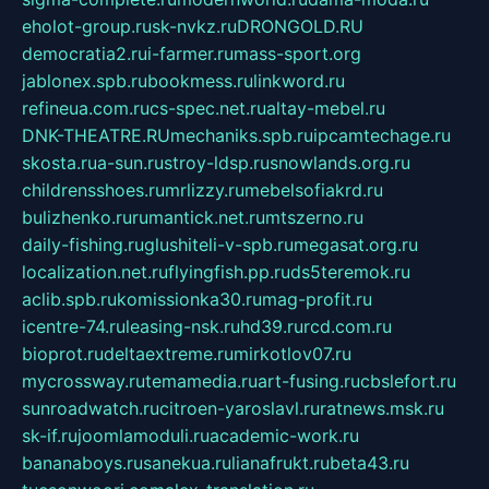
eholot-group.ru
sk-nvkz.ru
DRONGOLD.RU
democratia2.ru
i-farmer.ru
mass-sport.org
jablonex.spb.ru
bookmess.ru
linkword.ru
refineua.com.ru
cs-spec.net.ru
altay-mebel.ru
DNK-THEATRE.RU
mechaniks.spb.ru
ipcamtechage.ru
skosta.ru
a-sun.ru
stroy-ldsp.ru
snowlands.org.ru
childrensshoes.ru
mrlizzy.ru
mebelsofiakrd.ru
bulizhenko.ru
rumantick.net.ru
mtszerno.ru
daily-fishing.ru
glushiteli-v-spb.ru
megasat.org.ru
localization.net.ru
flyingfish.pp.ru
ds5teremok.ru
aclib.spb.ru
komissionka30.ru
mag-profit.ru
icentre-74.ru
leasing-nsk.ru
hd39.ru
rcd.com.ru
bioprot.ru
deltaextreme.ru
mirkotlov07.ru
mycrossway.ru
temamedia.ru
art-fusing.ru
cbslefort.ru
sunroadwatch.ru
citroen-yaroslavl.ru
ratnews.msk.ru
sk-if.ru
joomlamoduli.ru
academic-work.ru
bananaboys.ru
sanekua.ru
lianafrukt.ru
beta43.ru