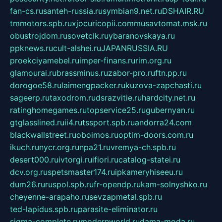
fan-cs.ru
santeh-russia.ru
symbian9.net.ru
DSHAIR.RU
tmmotors.spb.ru
xjocuricopii.com
musavtomat.msk.ru
obustrojdom.ru
sovetcik.ru
ybaranovskaya.ru
ppknews.ru
cult-alshei.ru
JAPANRUSSIA.RU
proekciyamebel.ru
imper-finans.ru
rim.org.ru
glamourai.ru
brassminus.ru
zabor-pro.ru
ftn.pp.ru
dorogoe58.ru
laimengpacker.ru
kuzova-zapchasti.ru
sageerp.ru
taxodrom.ru
dsrazvitie.ru
hardcity.net.ru
ratinghomegames.ru
topservice25.ru
gubernyan.ru
gtglasslined.ru
ii4.ru
tssport.spb.ru
andorra24.com
blackwallstreet.ru
oboimos.ru
optim-doors.com.ru
ikuch.ru
nycr.org.ru
npa21.ru
vremya-ch.spb.ru
desert000.ru
ivtorgi.ru
ifiori.ru
catalog-statei.ru
dcv.org.ru
spetsmaster174.ru
ipkameryhiseeu.ru
dum26.ru
ruspol.spb.ru
fr-opendp.ru
kam-solnyshko.ru
cheyenne-arapaho.ru
sevzapmetal.spb.ru
ted-lapidus.spb.ru
parasite-eliminator.ru
sigma-complete.ru
modernworld.ru
dama-moda.ru