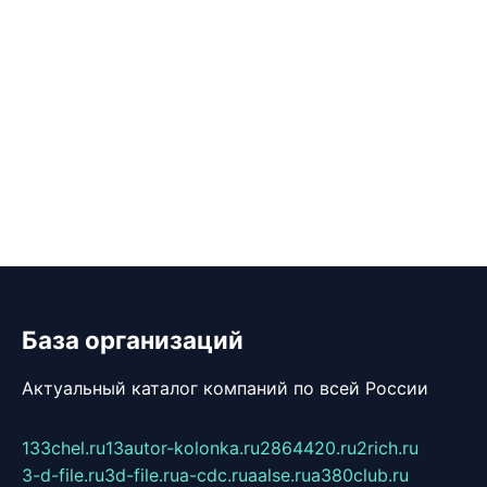
База организаций
Актуальный каталог компаний по всей России
133chel.ru
13autor-kolonka.ru
2864420.ru
2rich.ru
3-d-file.ru
3d-file.ru
a-cdc.ru
aalse.ru
a380club.ru