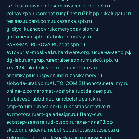
isz-fest.ru
ewnc.info
screensaver-clock.net.ru
volnav.spb.ru
comnat.ru
npf.net.ru
7bit.pp.ru
kalugatur.ru
tesiaes.ru
card.com.ru
kazanka.spb.ru
gildiya-kuznecov.ru
kameryboavision.ru
griffoncom.spb.ru
fabrika-emotsiy.ru
PARK-MATROSOVA.RU
agat.spb.ru
avtoyurist-moskva1.ru
hardware.org.ru
схема-авто.рф
dg-lab.ru
angrup.ru
recruiter.spb.ru
music8.spb.ru
krsk124.ru
kubok.spb.ru
romanofforex.ru
analitikaplus.ru
spyonline.ru
zosikamery.ru
sloboda-ural.pp.ru
AUTO-COM.SU
hohota.net
alimy.ru
online-z.com
aromat-vostoka.ru
otdelkaexp.ru
mobilvest.ru
bbd.net.ru
mebelshop.msk.ru
smp-forum.ru
bastion-td.ru
kosmoscreative.ru
avrmotors.ru
art-galadesign.ru
tiffany-c.ru
ecostep-samara.ru
d-p.spb.ru
галактика73.рф
sko.com.ru
davitamebel-spb.ru
fotsis.ru
tesiaes.ru
kokoroyari.spb.ru
blesna-kazan.ru
mossilver.ru