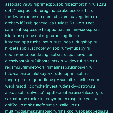
associaciya39.ru
primexpo.spb.ru
bezmorchin.ru
ia2.ru
cpt21.ru
ispecspb.ru
regahost.ru
kolosok-elita.ru
tae-kwon.ru
consrio.com.ru
insiam.ru
avegainfo.ru
archery161.ru
bigencyclica.ru
vlast16.ru
korru.net
sarmiento.spb.su
extelopedia.ru
lammin-suo.spb.ru
iskatour.spb.ru
snpi.org.ru
running-line.ru
krygeva-spa.ru
chel.net.ru
rust-loco.ru
dugshop.ru
hl-beta.spb.ru
school494.spb.ru
mymubaby.ru
epoha-metalband.ru
ngr.spb.ru
rusgosnews.com
dieselvostok.ru
24hostel.msk.ru
w-dev.ru
f-ship.ru
regsmi.ru
filmnetwork.ru
malinasp.ru
kinosvin.ru
h2o-salon.ru
malutkayork.ru
deltaprim.spb.ru
tango-perm.ru
gooddir.ru
sgv.su
multiki-online.com
webkrasotki.com
cherinvest.ru
detskiy-ostrov.ru
ankou.spb.ru
alvesta1.ru
pdf-creator.ru
nix-files.org.ru
sakhatoday.ru
elektrikersymboler.ru
sputnikyes.ru
golf2club.msk.ru
aeforums.ru
zallclub.ru
multimodal.msk.ru
habaigry.ru
haikko.ru
sobakopedia.ru