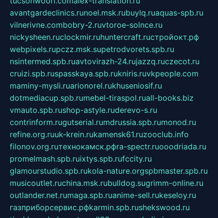
tucsonwoori.com
alex-translation.ru
avantgardeclinics.ru
noel.msk.ru
buylq.ru
aquas-spb.ru
vilnerivne.com
bobry-2.ru
vtoroe-solnce.ru
nickysheen.ru
clockmir.ru
huntercraft.ru
стройокт.рф
webpixels.ru
pczz.msk.su
petrodvorets.spb.ru
nsintermed.spb.ru
avtovirazh-24.ru
jazzq.ru
czecot.ru
cruizi.spb.ru
spasskaya.spb.ru
kniris.ru
vkpeople.com
maminy-mysli.ru
arionorel.ru
khuseniosif.ru
dotmediacup.spb.ru
mebel-tiraspol.ru
all-books.biz
vmauto.spb.ru
shop-astyle.ru
derevo-s.ru
contrinform.ru
gutserial.ru
mdrussia.spb.ru
monod.ru
refine.org.ru
uk-krein.ru
kamensk61.ru
zooclub.info
filonov.org.ru
технокамск.рф
ra-spectr.ru
ooodriada.ru
promelmash.spb.ru
ixtys.spb.ru
fccity.ru
glamourstudio.spb.ru
kola-nature.org
spbmaster.spb.ru
musicoutlet.ru
china.msk.ru
bulldog.su
grimm-online.ru
outlander.net.ru
maga.spb.ru
anime-sell.ru
keseloy.ru
газприборсервис.рф
karmin.spb.ru
shekswood.ru