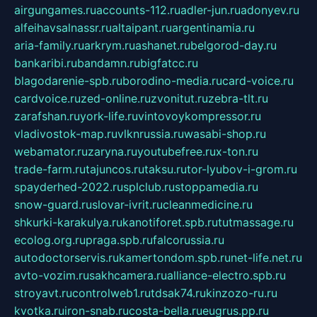
airgungames.ru
accounts-112.ru
adler-jun.ru
adonyev.ru
alfeihavsalnassr.ru
altaipant.ru
argentinamia.ru
aria-family.ru
arkrym.ru
ashanet.ru
belgorod-day.ru
bankaribi.ru
bandamn.ru
bigfatcc.ru
blagodarenie-spb.ru
borodino-media.ru
card-voice.ru
cardvoice.ru
zed-online.ru
zvonitut.ru
zebra-tlt.ru
zarafshan.ru
york-life.ru
vintovoykompressor.ru
vladivostok-map.ru
vlknrussia.ru
wasabi-shop.ru
webamator.ru
zaryna.ru
youtubefree.ru
x-ton.ru
trade-farm.ru
tajuncos.ru
taksu.ru
tor-lyubov-i-grom.ru
spayderhed-2022.ru
splclub.ru
stoppamedia.ru
snow-guard.ru
slovar-ivrit.ru
cleanmedicine.ru
shkurki-karakulya.ru
kanotiforet.spb.ru
tutmassage.ru
ecolog.org.ru
praga.spb.ru
falcorussia.ru
autodoctorservis.ru
kamertondom.spb.ru
net-life.net.ru
avto-vozim.ru
sakhcamera.ru
alliance-electro.spb.ru
stroyavt.ru
controlweb1.ru
tdsak74.ru
kinzozo-ru.ru
kvotka.ru
iron-snab.ru
costa-bella.ru
eugrus.pp.ru