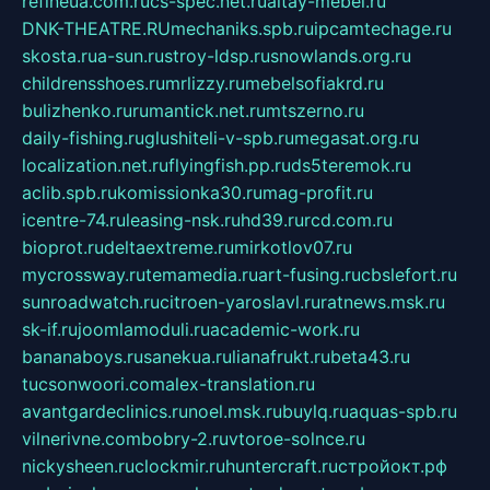
refineua.com.ru
cs-spec.net.ru
altay-mebel.ru
DNK-THEATRE.RU
mechaniks.spb.ru
ipcamtechage.ru
skosta.ru
a-sun.ru
stroy-ldsp.ru
snowlands.org.ru
childrensshoes.ru
mrlizzy.ru
mebelsofiakrd.ru
bulizhenko.ru
rumantick.net.ru
mtszerno.ru
daily-fishing.ru
glushiteli-v-spb.ru
megasat.org.ru
localization.net.ru
flyingfish.pp.ru
ds5teremok.ru
aclib.spb.ru
komissionka30.ru
mag-profit.ru
icentre-74.ru
leasing-nsk.ru
hd39.ru
rcd.com.ru
bioprot.ru
deltaextreme.ru
mirkotlov07.ru
mycrossway.ru
temamedia.ru
art-fusing.ru
cbslefort.ru
sunroadwatch.ru
citroen-yaroslavl.ru
ratnews.msk.ru
sk-if.ru
joomlamoduli.ru
academic-work.ru
bananaboys.ru
sanekua.ru
lianafrukt.ru
beta43.ru
tucsonwoori.com
alex-translation.ru
avantgardeclinics.ru
noel.msk.ru
buylq.ru
aquas-spb.ru
vilnerivne.com
bobry-2.ru
vtoroe-solnce.ru
nickysheen.ru
clockmir.ru
huntercraft.ru
стройокт.рф