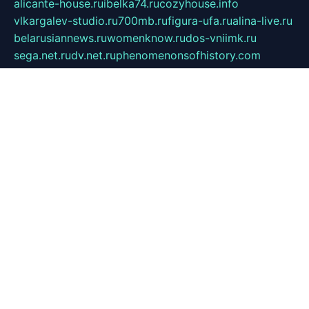
alicante-house.ru
ibelka74.ru
cozyhouse.info
vlkargalev-studio.ru
700mb.ru
figura-ufa.ru
alina-live.ru
belarusiannews.ru
womenknow.ru
dos-vniimk.ru
sega.net.ru
dv.net.ru
phenomenonsofhistory.com
telesputnik.net.ru
wall.pp.ru
pylesosroidmi.ru
gtc-clan.ru
cligs.ru
bibikazap.ru
popova.org.ru
netwhistler.spb.ru
bellvil.ru
bonzon.ru
iss-vladik.ru
defiparis.net.ru
las-gryzas.ru
amku.ru
electednews.spb.ru
feather.org.ru
spar72.ru
tankiigri.ru
dominus.com.ru
ibtree.ru
sanykool.pp.ru
unixlib.org.ru
menatep.spb.ru
gartenterrassen.ru
printeka.ru
skvozilka.com.ru
parkovka-pub.ru
lovemobi.ru
art-ru.ru
emulatorz.com.ru
alucomp.com.ru
tatforum.com.ru
alternativa-profi.ru
dermakler.ru
artsurvey.ru
aredir.ru
khimspas.ru
centr-maxi.ru
2018r.ru
bort-stomer-defort.ru
professional2.ru
gibsons.ru
artselena.ru
art-pilot.ru
ingredient.spb.ru
npfpolimer.spb.ru
argentum.spb.ru
hom-edu.ru