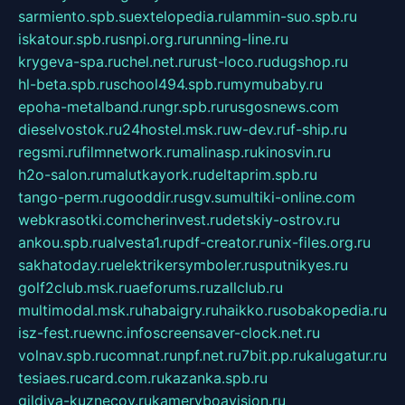
sarmiento.spb.su
extelopedia.ru
lammin-suo.spb.ru
iskatour.spb.ru
snpi.org.ru
running-line.ru
krygeva-spa.ru
chel.net.ru
rust-loco.ru
dugshop.ru
hl-beta.spb.ru
school494.spb.ru
mymubaby.ru
epoha-metalband.ru
ngr.spb.ru
rusgosnews.com
dieselvostok.ru
24hostel.msk.ru
w-dev.ru
f-ship.ru
regsmi.ru
filmnetwork.ru
malinasp.ru
kinosvin.ru
h2o-salon.ru
malutkayork.ru
deltaprim.spb.ru
tango-perm.ru
gooddir.ru
sgv.su
multiki-online.com
webkrasotki.com
cherinvest.ru
detskiy-ostrov.ru
ankou.spb.ru
alvesta1.ru
pdf-creator.ru
nix-files.org.ru
sakhatoday.ru
elektrikersymboler.ru
sputnikyes.ru
golf2club.msk.ru
aeforums.ru
zallclub.ru
multimodal.msk.ru
habaigry.ru
haikko.ru
sobakopedia.ru
isz-fest.ru
ewnc.info
screensaver-clock.net.ru
volnav.spb.ru
comnat.ru
npf.net.ru
7bit.pp.ru
kalugatur.ru
tesiaes.ru
card.com.ru
kazanka.spb.ru
gildiya-kuznecov.ru
kameryboavision.ru