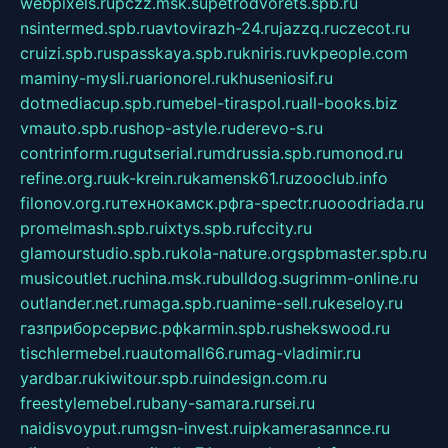
webpixels.ru
pczz.msk.su
petrodvorets.spb.ru
nsintermed.spb.ru
avtovirazh-24.ru
jazzq.ru
czecot.ru
cruizi.spb.ru
spasskaya.spb.ru
kniris.ru
vkpeople.com
maminy-mysli.ru
arionorel.ru
khuseniosif.ru
dotmediacup.spb.ru
mebel-tiraspol.ru
all-books.biz
vmauto.spb.ru
shop-astyle.ru
derevo-s.ru
contrinform.ru
gutserial.ru
mdrussia.spb.ru
monod.ru
refine.org.ru
uk-krein.ru
kamensk61.ru
zooclub.info
filonov.org.ru
технокамск.рф
ra-spectr.ru
ooodriada.ru
promelmash.spb.ru
ixtys.spb.ru
fccity.ru
glamourstudio.spb.ru
kola-nature.org
spbmaster.spb.ru
musicoutlet.ru
china.msk.ru
bulldog.su
grimm-online.ru
outlander.net.ru
maga.spb.ru
anime-sell.ru
keseloy.ru
газприборсервис.рф
karmin.spb.ru
shekswood.ru
tischlermebel.ru
automall66.ru
mag-vladimir.ru
yardbar.ru
kiwitour.spb.ru
indesign.com.ru
freestylemebel.ru
bany-samara.ru
rsei.ru
naidisvoyput.ru
mgsn-invest.ru
ipkamerasannce.ru