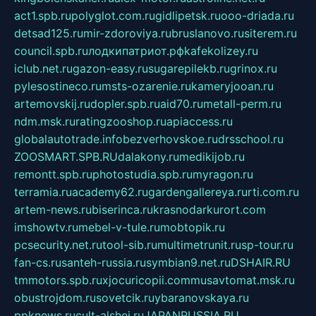
act1.spb.ru
polyglot.com.ru
gidlipetsk.ru
ooo-driada.ru
detsad125.ru
mir-zdoroviya.ru
bruslanovo.ru
siterem.ru
council.spb.ru
лодкипатриот.рф
kafekolizey.ru
iclub.net.ru
gazon-easy.ru
sugarepilekb.ru
grinox.ru
pylesostineco.ru
msts-ozarenie.ru
kameryjooan.ru
artemovskij.ru
dopler.spb.ru
aid70.ru
metall-perm.ru
ndm.msk.ru
ratingzooshop.ru
apiaccess.ru
globalautotrade.info
bezverhovskoe.ru
drsschool.ru
ZOOSMART.SPB.RU
dalakony.ru
medikijob.ru
remontt.spb.ru
photostudia.spb.ru
myragon.ru
terramia.ru
academy62.ru
gardengallereya.ru
rti.com.ru
artem-news.ru
biserinca.ru
krasnodarkurort.com
imshowtv.ru
mebel-v-tule.ru
mobtopik.ru
pcsecurity.net.ru
tool-sib.ru
multimetrunit.ru
sp-tour.ru
fan-cs.ru
santeh-russia.ru
symbian9.net.ru
DSHAIR.RU
tmmotors.spb.ru
xjocuricopii.com
musavtomat.msk.ru
obustrojdom.ru
sovetcik.ru
ybaranovskaya.ru
ppknews.ru
cult-alshei.ru
JAPANRUSSIA.RU