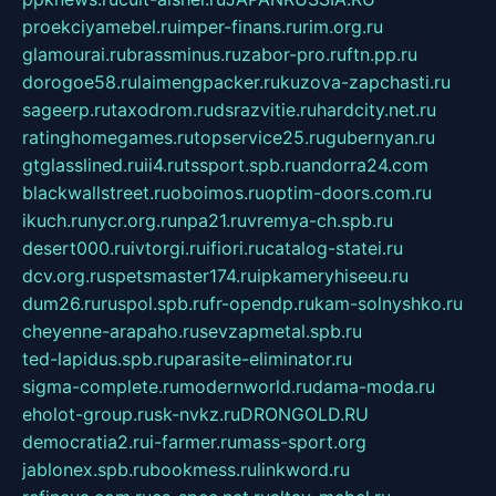
proekciyamebel.ru
imper-finans.ru
rim.org.ru
glamourai.ru
brassminus.ru
zabor-pro.ru
ftn.pp.ru
dorogoe58.ru
laimengpacker.ru
kuzova-zapchasti.ru
sageerp.ru
taxodrom.ru
dsrazvitie.ru
hardcity.net.ru
ratinghomegames.ru
topservice25.ru
gubernyan.ru
gtglasslined.ru
ii4.ru
tssport.spb.ru
andorra24.com
blackwallstreet.ru
oboimos.ru
optim-doors.com.ru
ikuch.ru
nycr.org.ru
npa21.ru
vremya-ch.spb.ru
desert000.ru
ivtorgi.ru
ifiori.ru
catalog-statei.ru
dcv.org.ru
spetsmaster174.ru
ipkameryhiseeu.ru
dum26.ru
ruspol.spb.ru
fr-opendp.ru
kam-solnyshko.ru
cheyenne-arapaho.ru
sevzapmetal.spb.ru
ted-lapidus.spb.ru
parasite-eliminator.ru
sigma-complete.ru
modernworld.ru
dama-moda.ru
eholot-group.ru
sk-nvkz.ru
DRONGOLD.RU
democratia2.ru
i-farmer.ru
mass-sport.org
jablonex.spb.ru
bookmess.ru
linkword.ru