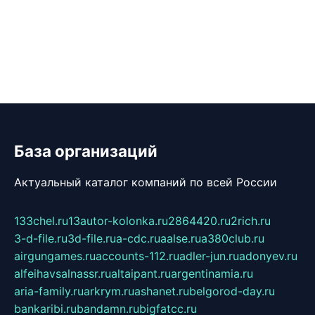
База организаций
Актуальный каталог компаний по всей России
133chel.ru
13autor-kolonka.ru
2864420.ru
2rich.ru
3-d-file.ru
3d-file.ru
a-cdc.ru
aalse.ru
a380club.ru
airgungames.ru
accounts-112.ru
adler-jun.ru
adonyev.ru
alfeihavsalnassr.ru
altaipant.ru
argentinamia.ru
aria-family.ru
arkrym.ru
ashanet.ru
belgorod-day.ru
bankaribi.ru
bandamn.ru
bigfatcc.ru