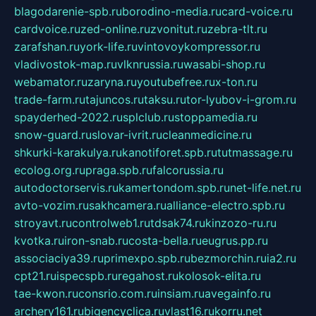
blagodarenie-spb.ru
borodino-media.ru
card-voice.ru
cardvoice.ru
zed-online.ru
zvonitut.ru
zebra-tlt.ru
zarafshan.ru
york-life.ru
vintovoykompressor.ru
vladivostok-map.ru
vlknrussia.ru
wasabi-shop.ru
webamator.ru
zaryna.ru
youtubefree.ru
x-ton.ru
trade-farm.ru
tajuncos.ru
taksu.ru
tor-lyubov-i-grom.ru
spayderhed-2022.ru
splclub.ru
stoppamedia.ru
snow-guard.ru
slovar-ivrit.ru
cleanmedicine.ru
shkurki-karakulya.ru
kanotiforet.spb.ru
tutmassage.ru
ecolog.org.ru
praga.spb.ru
falcorussia.ru
autodoctorservis.ru
kamertondom.spb.ru
net-life.net.ru
avto-vozim.ru
sakhcamera.ru
alliance-electro.spb.ru
stroyavt.ru
controlweb1.ru
tdsak74.ru
kinzozo-ru.ru
kvotka.ru
iron-snab.ru
costa-bella.ru
eugrus.pp.ru
associaciya39.ru
primexpo.spb.ru
bezmorchin.ru
ia2.ru
cpt21.ru
ispecspb.ru
regahost.ru
kolosok-elita.ru
tae-kwon.ru
consrio.com.ru
insiam.ru
avegainfo.ru
archery161.ru
bigencyclica.ru
vlast16.ru
korru.net