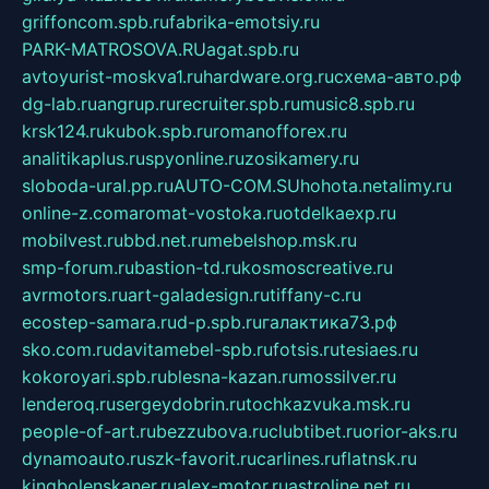
griffoncom.spb.ru
fabrika-emotsiy.ru
PARK-MATROSOVA.RU
agat.spb.ru
avtoyurist-moskva1.ru
hardware.org.ru
схема-авто.рф
dg-lab.ru
angrup.ru
recruiter.spb.ru
music8.spb.ru
krsk124.ru
kubok.spb.ru
romanofforex.ru
analitikaplus.ru
spyonline.ru
zosikamery.ru
sloboda-ural.pp.ru
AUTO-COM.SU
hohota.net
alimy.ru
online-z.com
aromat-vostoka.ru
otdelkaexp.ru
mobilvest.ru
bbd.net.ru
mebelshop.msk.ru
smp-forum.ru
bastion-td.ru
kosmoscreative.ru
avrmotors.ru
art-galadesign.ru
tiffany-c.ru
ecostep-samara.ru
d-p.spb.ru
галактика73.рф
sko.com.ru
davitamebel-spb.ru
fotsis.ru
tesiaes.ru
kokoroyari.spb.ru
blesna-kazan.ru
mossilver.ru
lenderoq.ru
sergeydobrin.ru
tochkazvuka.msk.ru
people-of-art.ru
bezzubova.ru
clubtibet.ru
orior-aks.ru
dynamoauto.ru
szk-favorit.ru
carlines.ru
flatnsk.ru
kingbolenskaner.ru
alex-motor.ru
astroline.net.ru