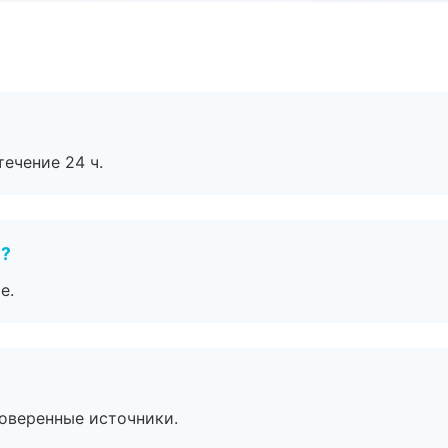
течение 24 ч.
е?
е.
роверенные источники.