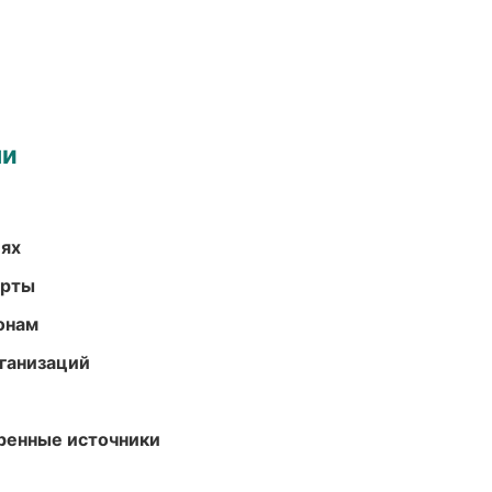
ми
иях
арты
онам
ганизаций
еренные источники