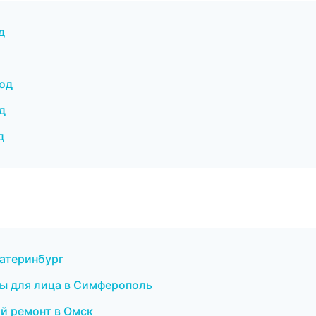
д
род
д
д
катеринбург
ры для лица в Симферополь
й ремонт в Омск