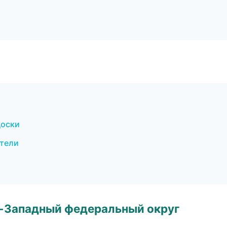
доски
ители
о-Западный федеральный округ