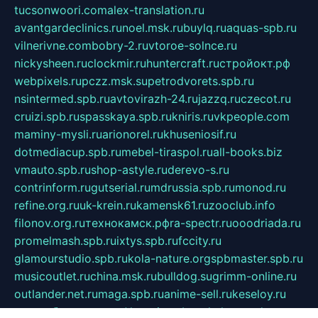
tucsonwoori.com
alex-translation.ru
avantgardeclinics.ru
noel.msk.ru
buylq.ru
aquas-spb.ru
vilnerivne.com
bobry-2.ru
vtoroe-solnce.ru
nickysheen.ru
clockmir.ru
huntercraft.ru
стройокт.рф
webpixels.ru
pczz.msk.su
petrodvorets.spb.ru
nsintermed.spb.ru
avtovirazh-24.ru
jazzq.ru
czecot.ru
cruizi.spb.ru
spasskaya.spb.ru
kniris.ru
vkpeople.com
maminy-mysli.ru
arionorel.ru
khuseniosif.ru
dotmediacup.spb.ru
mebel-tiraspol.ru
all-books.biz
vmauto.spb.ru
shop-astyle.ru
derevo-s.ru
contrinform.ru
gutserial.ru
mdrussia.spb.ru
monod.ru
refine.org.ru
uk-krein.ru
kamensk61.ru
zooclub.info
filonov.org.ru
технокамск.рф
ra-spectr.ru
ooodriada.ru
promelmash.spb.ru
ixtys.spb.ru
fccity.ru
glamourstudio.spb.ru
kola-nature.org
spbmaster.spb.ru
musicoutlet.ru
china.msk.ru
bulldog.su
grimm-online.ru
outlander.net.ru
maga.spb.ru
anime-sell.ru
keseloy.ru
газприборсервис.рф
karmin.spb.ru
shekswood.ru