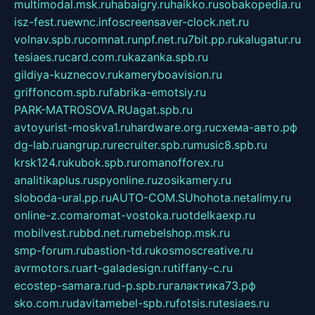
multimodal.msk.ru
habaigry.ru
haikko.ru
sobakopedia.ru
isz-fest.ru
ewnc.info
screensaver-clock.net.ru
volnav.spb.ru
comnat.ru
npf.net.ru
7bit.pp.ru
kalugatur.ru
tesiaes.ru
card.com.ru
kazanka.spb.ru
gildiya-kuznecov.ru
kameryboavision.ru
griffoncom.spb.ru
fabrika-emotsiy.ru
PARK-MATROSOVA.RU
agat.spb.ru
avtoyurist-moskva1.ru
hardware.org.ru
схема-авто.рф
dg-lab.ru
angrup.ru
recruiter.spb.ru
music8.spb.ru
krsk124.ru
kubok.spb.ru
romanofforex.ru
analitikaplus.ru
spyonline.ru
zosikamery.ru
sloboda-ural.pp.ru
AUTO-COM.SU
hohota.net
alimy.ru
online-z.com
aromat-vostoka.ru
otdelkaexp.ru
mobilvest.ru
bbd.net.ru
mebelshop.msk.ru
smp-forum.ru
bastion-td.ru
kosmoscreative.ru
avrmotors.ru
art-galadesign.ru
tiffany-c.ru
ecostep-samara.ru
d-p.spb.ru
галактика73.рф
sko.com.ru
davitamebel-spb.ru
fotsis.ru
tesiaes.ru