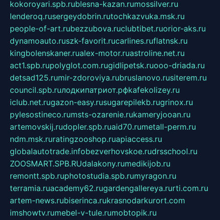
kokoroyari.spb.ru
blesna-kazan.ru
mossilver.ru
lenderoq.ru
sergeydobrin.ru
tochkazvuka.msk.ru
people-of-art.ru
bezzubova.ru
clubtibet.ru
orior-aks.ru
dynamoauto.ru
szk-favorit.ru
carlines.ru
flatnsk.ru
kingbolenskaner.ru
alex-motor.ru
astroline.net.ru
act1.spb.ru
polyglot.com.ru
gidlipetsk.ru
ooo-driada.ru
detsad125.ru
mir-zdoroviya.ru
bruslanovo.ru
siterem.ru
council.spb.ru
лодкипатриот.рф
kafekolizey.ru
iclub.net.ru
gazon-easy.ru
sugarepilekb.ru
grinox.ru
pylesostineco.ru
msts-ozarenie.ru
kameryjooan.ru
artemovskij.ru
dopler.spb.ru
aid70.ru
metall-perm.ru
ndm.msk.ru
ratingzooshop.ru
apiaccess.ru
globalautotrade.info
bezverhovskoe.ru
drsschool.ru
ZOOSMART.SPB.RU
dalakony.ru
medikijob.ru
remontt.spb.ru
photostudia.spb.ru
myragon.ru
terramia.ru
academy62.ru
gardengallereya.ru
rti.com.ru
artem-news.ru
biserinca.ru
krasnodarkurort.com
imshowtv.ru
mebel-v-tule.ru
mobtopik.ru