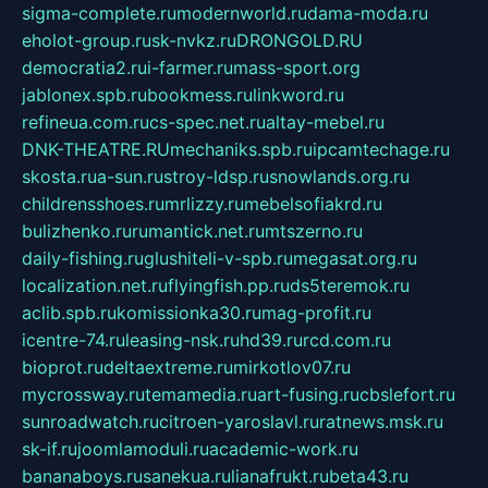
sigma-complete.ru
modernworld.ru
dama-moda.ru
eholot-group.ru
sk-nvkz.ru
DRONGOLD.RU
democratia2.ru
i-farmer.ru
mass-sport.org
jablonex.spb.ru
bookmess.ru
linkword.ru
refineua.com.ru
cs-spec.net.ru
altay-mebel.ru
DNK-THEATRE.RU
mechaniks.spb.ru
ipcamtechage.ru
skosta.ru
a-sun.ru
stroy-ldsp.ru
snowlands.org.ru
childrensshoes.ru
mrlizzy.ru
mebelsofiakrd.ru
bulizhenko.ru
rumantick.net.ru
mtszerno.ru
daily-fishing.ru
glushiteli-v-spb.ru
megasat.org.ru
localization.net.ru
flyingfish.pp.ru
ds5teremok.ru
aclib.spb.ru
komissionka30.ru
mag-profit.ru
icentre-74.ru
leasing-nsk.ru
hd39.ru
rcd.com.ru
bioprot.ru
deltaextreme.ru
mirkotlov07.ru
mycrossway.ru
temamedia.ru
art-fusing.ru
cbslefort.ru
sunroadwatch.ru
citroen-yaroslavl.ru
ratnews.msk.ru
sk-if.ru
joomlamoduli.ru
academic-work.ru
bananaboys.ru
sanekua.ru
lianafrukt.ru
beta43.ru