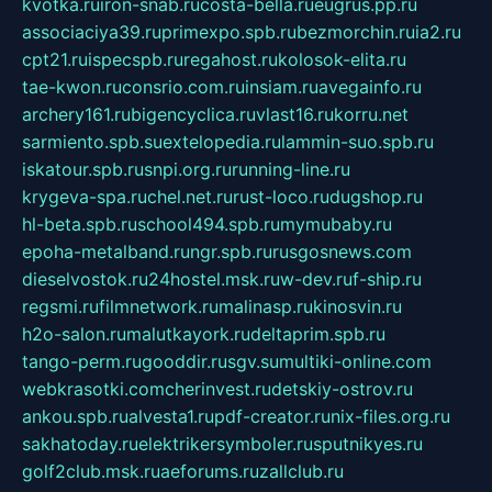
kvotka.ru
iron-snab.ru
costa-bella.ru
eugrus.pp.ru
associaciya39.ru
primexpo.spb.ru
bezmorchin.ru
ia2.ru
cpt21.ru
ispecspb.ru
regahost.ru
kolosok-elita.ru
tae-kwon.ru
consrio.com.ru
insiam.ru
avegainfo.ru
archery161.ru
bigencyclica.ru
vlast16.ru
korru.net
sarmiento.spb.su
extelopedia.ru
lammin-suo.spb.ru
iskatour.spb.ru
snpi.org.ru
running-line.ru
krygeva-spa.ru
chel.net.ru
rust-loco.ru
dugshop.ru
hl-beta.spb.ru
school494.spb.ru
mymubaby.ru
epoha-metalband.ru
ngr.spb.ru
rusgosnews.com
dieselvostok.ru
24hostel.msk.ru
w-dev.ru
f-ship.ru
regsmi.ru
filmnetwork.ru
malinasp.ru
kinosvin.ru
h2o-salon.ru
malutkayork.ru
deltaprim.spb.ru
tango-perm.ru
gooddir.ru
sgv.su
multiki-online.com
webkrasotki.com
cherinvest.ru
detskiy-ostrov.ru
ankou.spb.ru
alvesta1.ru
pdf-creator.ru
nix-files.org.ru
sakhatoday.ru
elektrikersymboler.ru
sputnikyes.ru
golf2club.msk.ru
aeforums.ru
zallclub.ru