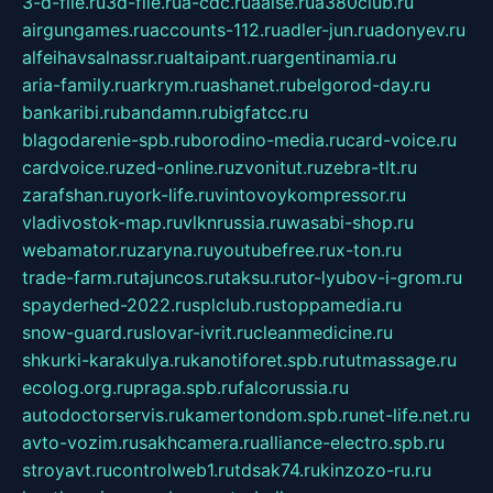
3-d-file.ru
3d-file.ru
a-cdc.ru
aalse.ru
a380club.ru
airgungames.ru
accounts-112.ru
adler-jun.ru
adonyev.ru
alfeihavsalnassr.ru
altaipant.ru
argentinamia.ru
aria-family.ru
arkrym.ru
ashanet.ru
belgorod-day.ru
bankaribi.ru
bandamn.ru
bigfatcc.ru
blagodarenie-spb.ru
borodino-media.ru
card-voice.ru
cardvoice.ru
zed-online.ru
zvonitut.ru
zebra-tlt.ru
zarafshan.ru
york-life.ru
vintovoykompressor.ru
vladivostok-map.ru
vlknrussia.ru
wasabi-shop.ru
webamator.ru
zaryna.ru
youtubefree.ru
x-ton.ru
trade-farm.ru
tajuncos.ru
taksu.ru
tor-lyubov-i-grom.ru
spayderhed-2022.ru
splclub.ru
stoppamedia.ru
snow-guard.ru
slovar-ivrit.ru
cleanmedicine.ru
shkurki-karakulya.ru
kanotiforet.spb.ru
tutmassage.ru
ecolog.org.ru
praga.spb.ru
falcorussia.ru
autodoctorservis.ru
kamertondom.spb.ru
net-life.net.ru
avto-vozim.ru
sakhcamera.ru
alliance-electro.spb.ru
stroyavt.ru
controlweb1.ru
tdsak74.ru
kinzozo-ru.ru