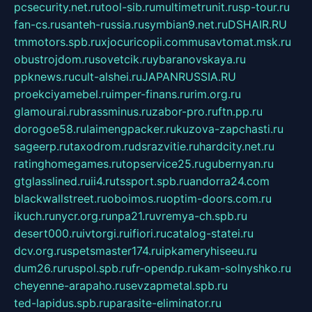
pcsecurity.net.ru
tool-sib.ru
multimetrunit.ru
sp-tour.ru
fan-cs.ru
santeh-russia.ru
symbian9.net.ru
DSHAIR.RU
tmmotors.spb.ru
xjocuricopii.com
musavtomat.msk.ru
obustrojdom.ru
sovetcik.ru
ybaranovskaya.ru
ppknews.ru
cult-alshei.ru
JAPANRUSSIA.RU
proekciyamebel.ru
imper-finans.ru
rim.org.ru
glamourai.ru
brassminus.ru
zabor-pro.ru
ftn.pp.ru
dorogoe58.ru
laimengpacker.ru
kuzova-zapchasti.ru
sageerp.ru
taxodrom.ru
dsrazvitie.ru
hardcity.net.ru
ratinghomegames.ru
topservice25.ru
gubernyan.ru
gtglasslined.ru
ii4.ru
tssport.spb.ru
andorra24.com
blackwallstreet.ru
oboimos.ru
optim-doors.com.ru
ikuch.ru
nycr.org.ru
npa21.ru
vremya-ch.spb.ru
desert000.ru
ivtorgi.ru
ifiori.ru
catalog-statei.ru
dcv.org.ru
spetsmaster174.ru
ipkameryhiseeu.ru
dum26.ru
ruspol.spb.ru
fr-opendp.ru
kam-solnyshko.ru
cheyenne-arapaho.ru
sevzapmetal.spb.ru
ted-lapidus.spb.ru
parasite-eliminator.ru