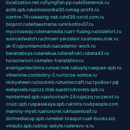
localization.net.ru
flyingfish.pp.ru
ds5teremok.ru
aclib.spb.ru
komissionka30.ru
mag-profit.ru
icentre-74.ru
leasing-nsk.ru
hd39.ru
rcd.com.ru
bioprot.ru
deltaextreme.ru
mirkotlov07.ru
mycrossway.ru
temamedia.ru
art-fusing.ru
cbslefort.ru
sunroadwatch.ru
citroen-yaroslavl.ru
ratnews.msk.ru
sk-if.ru
joomlamoduli.ru
academic-work.ru
bananaboys.ru
sanekua.ru
lianafrukt.ru
beta43.ru
tucsonwoori.com
alex-translation.ru
avantgardeclinics.ru
noel.msk.ru
buylq.ru
aquas-spb.ru
vilnerivne.com
bobry-2.ru
vtoroe-solnce.ru
nickysheen.ru
clockmir.ru
huntercraft.ru
стройокт.рф
webpixels.ru
pczz.msk.su
petrodvorets.spb.ru
nsintermed.spb.ru
avtovirazh-24.ru
jazzq.ru
czecot.ru
cruizi.spb.ru
spasskaya.spb.ru
kniris.ru
vkpeople.com
maminy-mysli.ru
arionorel.ru
khuseniosif.ru
dotmediacup.spb.ru
mebel-tiraspol.ru
all-books.biz
vmauto.spb.ru
shop-astyle.ru
derevo-s.ru