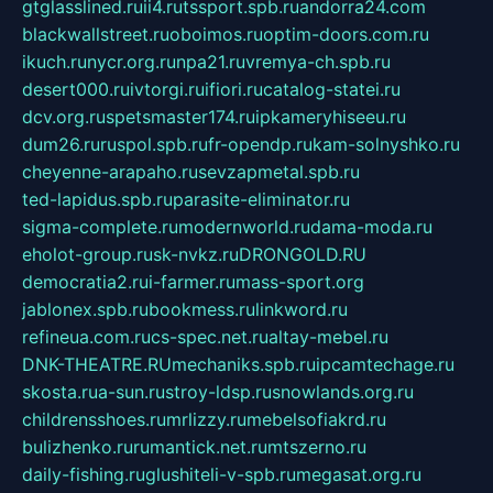
gtglasslined.ru
ii4.ru
tssport.spb.ru
andorra24.com
blackwallstreet.ru
oboimos.ru
optim-doors.com.ru
ikuch.ru
nycr.org.ru
npa21.ru
vremya-ch.spb.ru
desert000.ru
ivtorgi.ru
ifiori.ru
catalog-statei.ru
dcv.org.ru
spetsmaster174.ru
ipkameryhiseeu.ru
dum26.ru
ruspol.spb.ru
fr-opendp.ru
kam-solnyshko.ru
cheyenne-arapaho.ru
sevzapmetal.spb.ru
ted-lapidus.spb.ru
parasite-eliminator.ru
sigma-complete.ru
modernworld.ru
dama-moda.ru
eholot-group.ru
sk-nvkz.ru
DRONGOLD.RU
democratia2.ru
i-farmer.ru
mass-sport.org
jablonex.spb.ru
bookmess.ru
linkword.ru
refineua.com.ru
cs-spec.net.ru
altay-mebel.ru
DNK-THEATRE.RU
mechaniks.spb.ru
ipcamtechage.ru
skosta.ru
a-sun.ru
stroy-ldsp.ru
snowlands.org.ru
childrensshoes.ru
mrlizzy.ru
mebelsofiakrd.ru
bulizhenko.ru
rumantick.net.ru
mtszerno.ru
daily-fishing.ru
glushiteli-v-spb.ru
megasat.org.ru