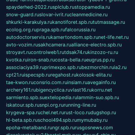
spayderhed-2022.ru
splclub.ru
stoppamedia.ru
snow-guard.ru
slovar-ivrit.ru
cleanmedicine.ru
shkurki-karakulya.ru
kanotiforet.spb.ru
tutmassage.ru
ecolog.org.ru
praga.spb.ru
falcorussia.ru
autodoctorservis.ru
kamertondom.spb.ru
net-life.net.ru
avto-vozim.ru
sakhcamera.ru
alliance-electro.spb.ru
stroyavt.ru
controlweb1.ru
tdsak74.ru
kinzozo-ru.ru
kvotka.ru
iron-snab.ru
costa-bella.ru
eugrus.pp.ru
associaciya39.ru
primexpo.spb.ru
bezmorchin.ru
ia2.ru
cpt21.ru
ispecspb.ru
regahost.ru
kolosok-elita.ru
tae-kwon.ru
consrio.com.ru
insiam.ru
avegainfo.ru
archery161.ru
bigencyclica.ru
vlast16.ru
korru.net
sarmiento.spb.su
extelopedia.ru
lammin-suo.spb.ru
iskatour.spb.ru
snpi.org.ru
running-line.ru
krygeva-spa.ru
chel.net.ru
rust-loco.ru
dugshop.ru
hl-beta.spb.ru
school494.spb.ru
mymubaby.ru
epoha-metalband.ru
ngr.spb.ru
rusgosnews.com