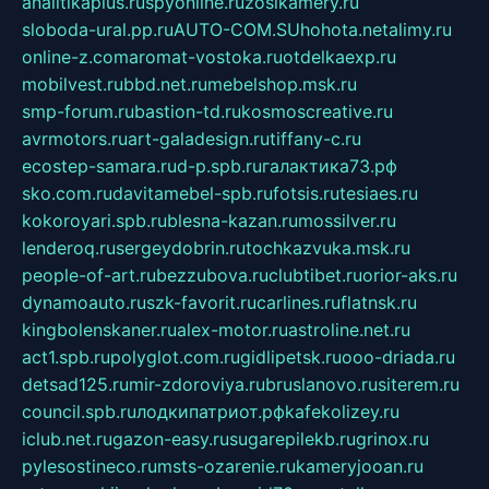
analitikaplus.ru
spyonline.ru
zosikamery.ru
sloboda-ural.pp.ru
AUTO-COM.SU
hohota.net
alimy.ru
online-z.com
aromat-vostoka.ru
otdelkaexp.ru
mobilvest.ru
bbd.net.ru
mebelshop.msk.ru
smp-forum.ru
bastion-td.ru
kosmoscreative.ru
avrmotors.ru
art-galadesign.ru
tiffany-c.ru
ecostep-samara.ru
d-p.spb.ru
галактика73.рф
sko.com.ru
davitamebel-spb.ru
fotsis.ru
tesiaes.ru
kokoroyari.spb.ru
blesna-kazan.ru
mossilver.ru
lenderoq.ru
sergeydobrin.ru
tochkazvuka.msk.ru
people-of-art.ru
bezzubova.ru
clubtibet.ru
orior-aks.ru
dynamoauto.ru
szk-favorit.ru
carlines.ru
flatnsk.ru
kingbolenskaner.ru
alex-motor.ru
astroline.net.ru
act1.spb.ru
polyglot.com.ru
gidlipetsk.ru
ooo-driada.ru
detsad125.ru
mir-zdoroviya.ru
bruslanovo.ru
siterem.ru
council.spb.ru
лодкипатриот.рф
kafekolizey.ru
iclub.net.ru
gazon-easy.ru
sugarepilekb.ru
grinox.ru
pylesostineco.ru
msts-ozarenie.ru
kameryjooan.ru