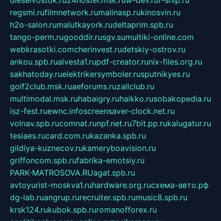
dieselvostok.ru
24hostel.msk.ru
w-dev.ru
f-ship.ru
regsmi.ru
filmnetwork.ru
malinasp.ru
kinosvin.ru
h2o-salon.ru
malutkayork.ru
deltaprim.spb.ru
tango-perm.ru
gooddir.ru
sgv.su
multiki-online.com
webkrasotki.com
cherinvest.ru
detskiy-ostrov.ru
ankou.spb.ru
alvesta1.ru
pdf-creator.ru
nix-files.org.ru
sakhatoday.ru
elektrikersymboler.ru
sputnikyes.ru
golf2club.msk.ru
aeforums.ru
zallclub.ru
multimodal.msk.ru
habaigry.ru
haikko.ru
sobakopedia.ru
isz-fest.ru
ewnc.info
screensaver-clock.net.ru
volnav.spb.ru
comnat.ru
npf.net.ru
7bit.pp.ru
kalugatur.ru
tesiaes.ru
card.com.ru
kazanka.spb.ru
gildiya-kuznecov.ru
kameryboavision.ru
griffoncom.spb.ru
fabrika-emotsiy.ru
PARK-MATROSOVA.RU
agat.spb.ru
avtoyurist-moskva1.ru
hardware.org.ru
схема-авто.рф
dg-lab.ru
angrup.ru
recruiter.spb.ru
music8.spb.ru
krsk124.ru
kubok.spb.ru
romanofforex.ru