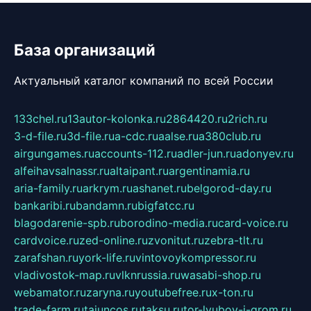
База организаций
Актуальный каталог компаний по всей России
133chel.ru
13autor-kolonka.ru
2864420.ru
2rich.ru
3-d-file.ru
3d-file.ru
a-cdc.ru
aalse.ru
a380club.ru
airgungames.ru
accounts-112.ru
adler-jun.ru
adonyev.ru
alfeihavsalnassr.ru
altaipant.ru
argentinamia.ru
aria-family.ru
arkrym.ru
ashanet.ru
belgorod-day.ru
bankaribi.ru
bandamn.ru
bigfatcc.ru
blagodarenie-spb.ru
borodino-media.ru
card-voice.ru
cardvoice.ru
zed-online.ru
zvonitut.ru
zebra-tlt.ru
zarafshan.ru
york-life.ru
vintovoykompressor.ru
vladivostok-map.ru
vlknrussia.ru
wasabi-shop.ru
webamator.ru
zaryna.ru
youtubefree.ru
x-ton.ru
trade-farm.ru
tajuncos.ru
taksu.ru
tor-lyubov-i-grom.ru