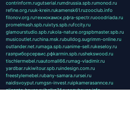
contrinform.ru
gutserial.ru
mdrussia.spb.ru
monod.ru
refine.org.ru
uk-krein.ru
kamensk61.ru
zooclub.info
filonov.org.ru
технокамск.рф
ra-spectr.ru
ooodriada.ru
promelmash.spb.ru
ixtys.spb.ru
fccity.ru
glamourstudio.spb.ru
kola-nature.org
spbmaster.spb.ru
musicoutlet.ru
china.msk.ru
bulldog.su
grimm-online.ru
outlander.net.ru
maga.spb.ru
anime-sell.ru
keseloy.ru
газприборсервис.рф
karmin.spb.ru
shekswood.ru
tischlermebel.ru
automall66.ru
mag-vladimir.ru
yardbar.ru
kiwitour.spb.ru
indesign.com.ru
freestylemebel.ru
bany-samara.ru
rsei.ru
naidisvoyput.ru
mgsn-invest.ru
ipkamerasannce.ru
alicante-house.ru
ibelka74.ru
cozyhouse.info
vlkargalev-studio.ru
700mb.ru
figura-ufa.ru
alina-live.ru
belarusiannews.ru
womenknow.ru
dos-vniimk.ru
sega.net.ru
dv.net.ru
phenomenonsofhistory.com
telesputnik.net.ru
wall.pp.ru
pylesosroidmi.ru
gtc-clan.ru
cligs.ru
bibikazap.ru
popova.org.ru