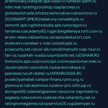
artemovskij.ru
dopler.spb.ru
aid70.ru
metall-perm.ru
ndm.msk.ru
ratingzooshop.ru
apiaccess.ru
globalautotrade.info
bezverhovskoe.ru
drsschool.ru
ZOOSMART.SPB.RU
dalakony.ru
medikijob.ru
remontt.spb.ru
photostudia.spb.ru
myragon.ru
terramia.ru
academy62.ru
gardengallereya.ru
rti.com.ru
artem-news.ru
biserinca.ru
krasnodarkurort.com
imshowtv.ru
mebel-v-tule.ru
mobtopik.ru
pcsecurity.net.ru
tool-sib.ru
multimetrunit.ru
sp-tour.ru
fan-cs.ru
santeh-russia.ru
symbian9.net.ru
DSHAIR.RU
tmmotors.spb.ru
xjocuricopii.com
musavtomat.msk.ru
obustrojdom.ru
sovetcik.ru
ybaranovskaya.ru
ppknews.ru
cult-alshei.ru
JAPANRUSSIA.RU
proekciyamebel.ru
imper-finans.ru
rim.org.ru
glamourai.ru
brassminus.ru
zabor-pro.ru
ftn.pp.ru
dorogoe58.ru
laimengpacker.ru
kuzova-zapchasti.ru
sageerp.ru
taxodrom.ru
dsrazvitie.ru
hardcity.net.ru
ratinghomegames.ru
topservice25.ru
gubernyan.ru