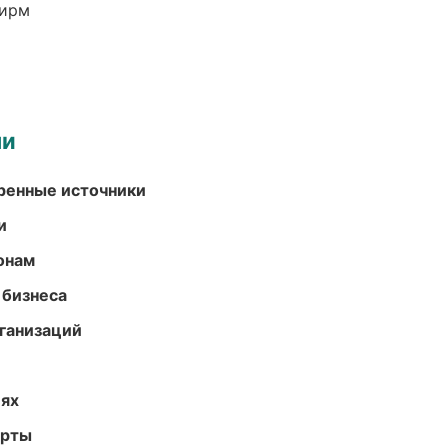
фирм
ми
еренные источники
и
онам
 бизнеса
ганизаций
иях
арты