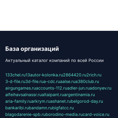
База организаций
Актуальный каталог компаний по всей России
133chel.ru
13autor-kolonka.ru
2864420.ru
2rich.ru
3-d-file.ru
3d-file.ru
a-cdc.ru
aalse.ru
a380club.ru
airgungames.ru
accounts-112.ru
adler-jun.ru
adonyev.ru
alfeihavsalnassr.ru
altaipant.ru
argentinamia.ru
aria-family.ru
arkrym.ru
ashanet.ru
belgorod-day.ru
bankaribi.ru
bandamn.ru
bigfatcc.ru
blagodarenie-spb.ru
borodino-media.ru
card-voice.ru