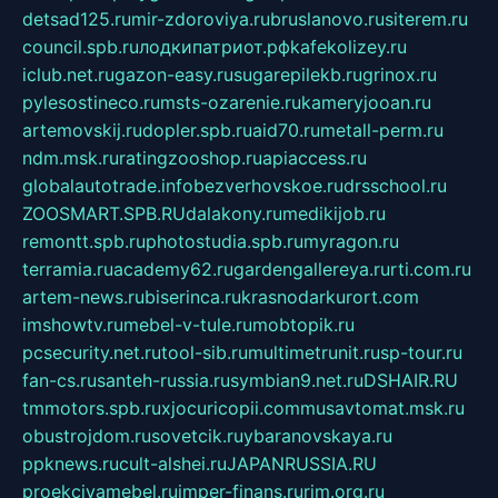
detsad125.ru
mir-zdoroviya.ru
bruslanovo.ru
siterem.ru
council.spb.ru
лодкипатриот.рф
kafekolizey.ru
iclub.net.ru
gazon-easy.ru
sugarepilekb.ru
grinox.ru
pylesostineco.ru
msts-ozarenie.ru
kameryjooan.ru
artemovskij.ru
dopler.spb.ru
aid70.ru
metall-perm.ru
ndm.msk.ru
ratingzooshop.ru
apiaccess.ru
globalautotrade.info
bezverhovskoe.ru
drsschool.ru
ZOOSMART.SPB.RU
dalakony.ru
medikijob.ru
remontt.spb.ru
photostudia.spb.ru
myragon.ru
terramia.ru
academy62.ru
gardengallereya.ru
rti.com.ru
artem-news.ru
biserinca.ru
krasnodarkurort.com
imshowtv.ru
mebel-v-tule.ru
mobtopik.ru
pcsecurity.net.ru
tool-sib.ru
multimetrunit.ru
sp-tour.ru
fan-cs.ru
santeh-russia.ru
symbian9.net.ru
DSHAIR.RU
tmmotors.spb.ru
xjocuricopii.com
musavtomat.msk.ru
obustrojdom.ru
sovetcik.ru
ybaranovskaya.ru
ppknews.ru
cult-alshei.ru
JAPANRUSSIA.RU
proekciyamebel.ru
imper-finans.ru
rim.org.ru