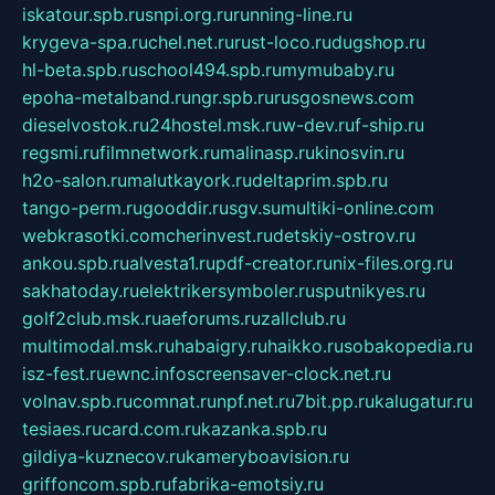
iskatour.spb.ru
snpi.org.ru
running-line.ru
krygeva-spa.ru
chel.net.ru
rust-loco.ru
dugshop.ru
hl-beta.spb.ru
school494.spb.ru
mymubaby.ru
epoha-metalband.ru
ngr.spb.ru
rusgosnews.com
dieselvostok.ru
24hostel.msk.ru
w-dev.ru
f-ship.ru
regsmi.ru
filmnetwork.ru
malinasp.ru
kinosvin.ru
h2o-salon.ru
malutkayork.ru
deltaprim.spb.ru
tango-perm.ru
gooddir.ru
sgv.su
multiki-online.com
webkrasotki.com
cherinvest.ru
detskiy-ostrov.ru
ankou.spb.ru
alvesta1.ru
pdf-creator.ru
nix-files.org.ru
sakhatoday.ru
elektrikersymboler.ru
sputnikyes.ru
golf2club.msk.ru
aeforums.ru
zallclub.ru
multimodal.msk.ru
habaigry.ru
haikko.ru
sobakopedia.ru
isz-fest.ru
ewnc.info
screensaver-clock.net.ru
volnav.spb.ru
comnat.ru
npf.net.ru
7bit.pp.ru
kalugatur.ru
tesiaes.ru
card.com.ru
kazanka.spb.ru
gildiya-kuznecov.ru
kameryboavision.ru
griffoncom.spb.ru
fabrika-emotsiy.ru