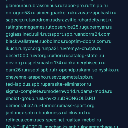
glamourai.ru
brassminus.ru
zabor-pro.ru
ftn.pp.ru
dorogoe58.ru
laimengpacker.ru
kuzova-zapchasti.ru
sageerp.ru
taxodrom.ru
dsrazvitie.ru
hardcity.net.ru
ratinghomegames.ru
topservice25.ru
gubernyan.ru
gtglasslined.ru
ii4.ru
tssport.spb.ru
andorra24.com
blackwallstreet.ru
oboimos.ru
optim-doors.com.ru
ikuch.ru
nycr.org.ru
npa21.ru
vremya-ch.spb.ru
desert000.ru
ivtorgi.ru
ifiori.ru
catalog-statei.ru
dcv.org.ru
spetsmaster174.ru
ipkameryhiseeu.ru
dum26.ru
ruspol.spb.ru
fr-opendp.ru
kam-solnyshko.ru
cheyenne-arapaho.ru
sevzapmetal.spb.ru
ted-lapidus.spb.ru
parasite-eliminator.ru
sigma-complete.ru
modernworld.ru
dama-moda.ru
eholot-group.ru
sk-nvkz.ru
DRONGOLD.RU
democratia2.ru
i-farmer.ru
mass-sport.org
jablonex.spb.ru
bookmess.ru
linkword.ru
refineua.com.ru
cs-spec.net.ru
altay-mebel.ru
DNK-THEATRE.RU
mechaniks.spb.ru
ipcamtechage.ru