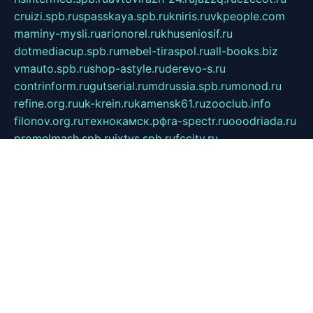
cruizi.spb.ru
spasskaya.spb.ru
kniris.ru
vkpeople.com
maminy-mysli.ru
arionorel.ru
khuseniosif.ru
dotmediacup.spb.ru
mebel-tiraspol.ru
all-books.biz
vmauto.spb.ru
shop-astyle.ru
derevo-s.ru
contrinform.ru
gutserial.ru
mdrussia.spb.ru
monod.ru
refine.org.ru
uk-krein.ru
kamensk61.ru
zooclub.info
filonov.org.ru
технокамск.рф
ra-spectr.ru
ooodriada.ru
promelmash.spb.ru
ixtys.spb.ru
fccity.ru
glamourstudio.spb.ru
kola-nature.org
spbmaster.spb.ru
musicoutlet.ru
china.msk.ru
bulldog.su
grimm-online.ru
outlander.net.ru
maga.spb.ru
anime-sell.ru
keseloy.ru
газприборсервис.рф
karmin.spb.ru
shekswood.ru
tischlermebel.ru
automall66.ru
mag-vladimir.ru
yardbar.ru
kiwitour.spb.ru
indesign.com.ru
freestylemebel.ru
bany-samara.ru
rsei.ru
naidisvoyput.ru
mgsn-invest.ru
ipkamerasannce.ru
alicante-house.ru
ibelka74.ru
cozyhouse.info