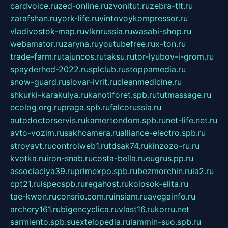
cardvoice.ru
zed-online.ru
zvonitut.ru
zebra-tlt.ru
zarafshan.ru
york-life.ru
vintovoykompressor.ru
vladivostok-map.ru
vlknrussia.ru
wasabi-shop.ru
webamator.ru
zaryna.ru
youtubefree.ru
x-ton.ru
trade-farm.ru
tajuncos.ru
taksu.ru
tor-lyubov-i-grom.ru
spayderhed-2022.ru
splclub.ru
stoppamedia.ru
snow-guard.ru
slovar-ivrit.ru
cleanmedicine.ru
shkurki-karakulya.ru
kanotiforet.spb.ru
tutmassage.ru
ecolog.org.ru
praga.spb.ru
falcorussia.ru
autodoctorservis.ru
kamertondom.spb.ru
net-life.net.ru
avto-vozim.ru
sakhcamera.ru
alliance-electro.spb.ru
stroyavt.ru
controlweb1.ru
tdsak74.ru
kinzozo-ru.ru
kvotka.ru
iron-snab.ru
costa-bella.ru
eugrus.pp.ru
associaciya39.ru
primexpo.spb.ru
bezmorchin.ru
ia2.ru
cpt21.ru
ispecspb.ru
regahost.ru
kolosok-elita.ru
tae-kwon.ru
consrio.com.ru
insiam.ru
avegainfo.ru
archery161.ru
bigencyclica.ru
vlast16.ru
korru.net
sarmiento.spb.su
extelopedia.ru
lammin-suo.spb.ru