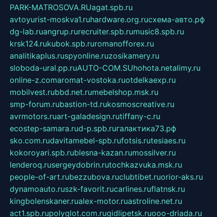
PARK-MATROSOVA.RU
agat.spb.ru
avtoyurist-moskva1.ru
hardware.org.ru
схема-авто.рф
dg-lab.ru
angrup.ru
recruiter.spb.ru
music8.spb.ru
krsk124.ru
kubok.spb.ru
romanofforex.ru
analitikaplus.ru
spyonline.ru
zosikamery.ru
sloboda-ural.pp.ru
AUTO-COM.SU
hohota.net
alimy.ru
online-z.com
aromat-vostoka.ru
otdelkaexp.ru
mobilvest.ru
bbd.net.ru
mebelshop.msk.ru
smp-forum.ru
bastion-td.ru
kosmoscreative.ru
avrmotors.ru
art-galadesign.ru
tiffany-c.ru
ecostep-samara.ru
d-p.spb.ru
галактика73.рф
sko.com.ru
davitamebel-spb.ru
fotsis.ru
tesiaes.ru
kokoroyari.spb.ru
blesna-kazan.ru
mossilver.ru
lenderoq.ru
sergeydobrin.ru
tochkazvuka.msk.ru
people-of-art.ru
bezzubova.ru
clubtibet.ru
orior-aks.ru
dynamoauto.ru
szk-favorit.ru
carlines.ru
flatnsk.ru
kingbolenskaner.ru
alex-motor.ru
astroline.net.ru
act1.spb.ru
polyglot.com.ru
gidlipetsk.ru
ooo-driada.ru