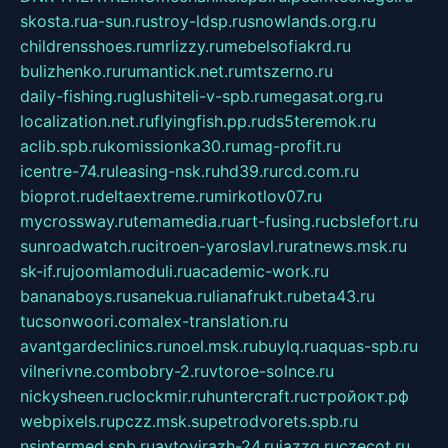
skosta.ru
a-sun.ru
stroy-ldsp.ru
snowlands.org.ru
childrensshoes.ru
mrlizzy.ru
mebelsofiakrd.ru
bulizhenko.ru
rumantick.net.ru
mtszerno.ru
daily-fishing.ru
glushiteli-v-spb.ru
megasat.org.ru
localization.net.ru
flyingfish.pp.ru
ds5teremok.ru
aclib.spb.ru
komissionka30.ru
mag-profit.ru
icentre-74.ru
leasing-nsk.ru
hd39.ru
rcd.com.ru
bioprot.ru
deltaextreme.ru
mirkotlov07.ru
mycrossway.ru
temamedia.ru
art-fusing.ru
cbslefort.ru
sunroadwatch.ru
citroen-yaroslavl.ru
ratnews.msk.ru
sk-if.ru
joomlamoduli.ru
academic-work.ru
bananaboys.ru
sanekua.ru
lianafrukt.ru
beta43.ru
tucsonwoori.com
alex-translation.ru
avantgardeclinics.ru
noel.msk.ru
buylq.ru
aquas-spb.ru
vilnerivne.com
bobry-2.ru
vtoroe-solnce.ru
nickysheen.ru
clockmir.ru
huntercraft.ru
стройокт.рф
webpixels.ru
pczz.msk.su
petrodvorets.spb.ru
nsintermed.spb.ru
avtovirazh-24.ru
jazzq.ru
czecot.ru