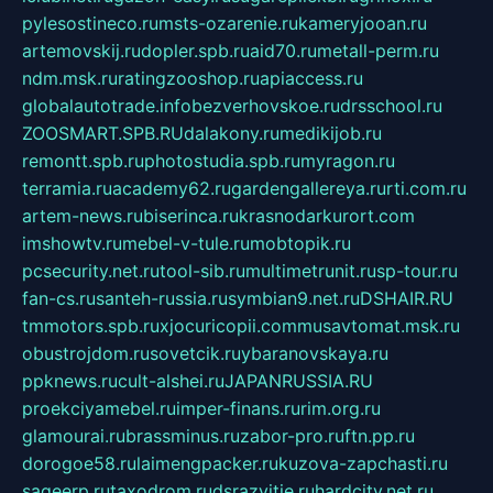
pylesostineco.ru
msts-ozarenie.ru
kameryjooan.ru
artemovskij.ru
dopler.spb.ru
aid70.ru
metall-perm.ru
ndm.msk.ru
ratingzooshop.ru
apiaccess.ru
globalautotrade.info
bezverhovskoe.ru
drsschool.ru
ZOOSMART.SPB.RU
dalakony.ru
medikijob.ru
remontt.spb.ru
photostudia.spb.ru
myragon.ru
terramia.ru
academy62.ru
gardengallereya.ru
rti.com.ru
artem-news.ru
biserinca.ru
krasnodarkurort.com
imshowtv.ru
mebel-v-tule.ru
mobtopik.ru
pcsecurity.net.ru
tool-sib.ru
multimetrunit.ru
sp-tour.ru
fan-cs.ru
santeh-russia.ru
symbian9.net.ru
DSHAIR.RU
tmmotors.spb.ru
xjocuricopii.com
musavtomat.msk.ru
obustrojdom.ru
sovetcik.ru
ybaranovskaya.ru
ppknews.ru
cult-alshei.ru
JAPANRUSSIA.RU
proekciyamebel.ru
imper-finans.ru
rim.org.ru
glamourai.ru
brassminus.ru
zabor-pro.ru
ftn.pp.ru
dorogoe58.ru
laimengpacker.ru
kuzova-zapchasti.ru
sageerp.ru
taxodrom.ru
dsrazvitie.ru
hardcity.net.ru