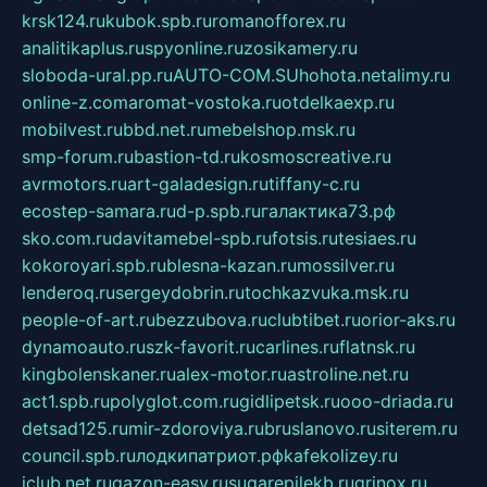
krsk124.ru
kubok.spb.ru
romanofforex.ru
analitikaplus.ru
spyonline.ru
zosikamery.ru
sloboda-ural.pp.ru
AUTO-COM.SU
hohota.net
alimy.ru
online-z.com
aromat-vostoka.ru
otdelkaexp.ru
mobilvest.ru
bbd.net.ru
mebelshop.msk.ru
smp-forum.ru
bastion-td.ru
kosmoscreative.ru
avrmotors.ru
art-galadesign.ru
tiffany-c.ru
ecostep-samara.ru
d-p.spb.ru
галактика73.рф
sko.com.ru
davitamebel-spb.ru
fotsis.ru
tesiaes.ru
kokoroyari.spb.ru
blesna-kazan.ru
mossilver.ru
lenderoq.ru
sergeydobrin.ru
tochkazvuka.msk.ru
people-of-art.ru
bezzubova.ru
clubtibet.ru
orior-aks.ru
dynamoauto.ru
szk-favorit.ru
carlines.ru
flatnsk.ru
kingbolenskaner.ru
alex-motor.ru
astroline.net.ru
act1.spb.ru
polyglot.com.ru
gidlipetsk.ru
ooo-driada.ru
detsad125.ru
mir-zdoroviya.ru
bruslanovo.ru
siterem.ru
council.spb.ru
лодкипатриот.рф
kafekolizey.ru
iclub.net.ru
gazon-easy.ru
sugarepilekb.ru
grinox.ru