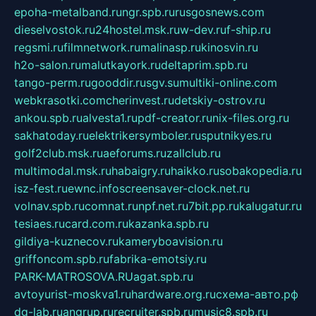
epoha-metalband.ru
ngr.spb.ru
rusgosnews.com
dieselvostok.ru
24hostel.msk.ru
w-dev.ru
f-ship.ru
regsmi.ru
filmnetwork.ru
malinasp.ru
kinosvin.ru
h2o-salon.ru
malutkayork.ru
deltaprim.spb.ru
tango-perm.ru
gooddir.ru
sgv.su
multiki-online.com
webkrasotki.com
cherinvest.ru
detskiy-ostrov.ru
ankou.spb.ru
alvesta1.ru
pdf-creator.ru
nix-files.org.ru
sakhatoday.ru
elektrikersymboler.ru
sputnikyes.ru
golf2club.msk.ru
aeforums.ru
zallclub.ru
multimodal.msk.ru
habaigry.ru
haikko.ru
sobakopedia.ru
isz-fest.ru
ewnc.info
screensaver-clock.net.ru
volnav.spb.ru
comnat.ru
npf.net.ru
7bit.pp.ru
kalugatur.ru
tesiaes.ru
card.com.ru
kazanka.spb.ru
gildiya-kuznecov.ru
kameryboavision.ru
griffoncom.spb.ru
fabrika-emotsiy.ru
PARK-MATROSOVA.RU
agat.spb.ru
avtoyurist-moskva1.ru
hardware.org.ru
схема-авто.рф
dg-lab.ru
angrup.ru
recruiter.spb.ru
music8.spb.ru