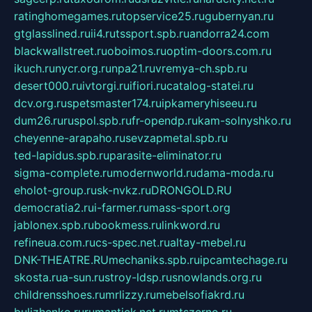
ratinghomegames.ru
topservice25.ru
gubernyan.ru
gtglasslined.ru
ii4.ru
tssport.spb.ru
andorra24.com
blackwallstreet.ru
oboimos.ru
optim-doors.com.ru
ikuch.ru
nycr.org.ru
npa21.ru
vremya-ch.spb.ru
desert000.ru
ivtorgi.ru
ifiori.ru
catalog-statei.ru
dcv.org.ru
spetsmaster174.ru
ipkameryhiseeu.ru
dum26.ru
ruspol.spb.ru
fr-opendp.ru
kam-solnyshko.ru
cheyenne-arapaho.ru
sevzapmetal.spb.ru
ted-lapidus.spb.ru
parasite-eliminator.ru
sigma-complete.ru
modernworld.ru
dama-moda.ru
eholot-group.ru
sk-nvkz.ru
DRONGOLD.RU
democratia2.ru
i-farmer.ru
mass-sport.org
jablonex.spb.ru
bookmess.ru
linkword.ru
refineua.com.ru
cs-spec.net.ru
altay-mebel.ru
DNK-THEATRE.RU
mechaniks.spb.ru
ipcamtechage.ru
skosta.ru
a-sun.ru
stroy-ldsp.ru
snowlands.org.ru
childrensshoes.ru
mrlizzy.ru
mebelsofiakrd.ru