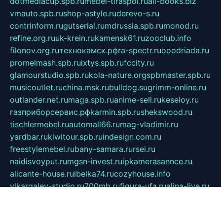
dotmediacup.spb.ru
mebel-tiraspol.ru
all-books.biz
vmauto.spb.ru
shop-astyle.ru
derevo-s.ru
contrinform.ru
gutserial.ru
mdrussia.spb.ru
monod.ru
refine.org.ru
uk-krein.ru
kamensk61.ru
zooclub.info
filonov.org.ru
технокамск.рф
ra-spectr.ru
ooodriada.ru
promelmash.spb.ru
ixtys.spb.ru
fccity.ru
glamourstudio.spb.ru
kola-nature.org
spbmaster.spb.ru
musicoutlet.ru
china.msk.ru
bulldog.su
grimm-online.ru
outlander.net.ru
maga.spb.ru
anime-sell.ru
keseloy.ru
газприборсервис.рф
karmin.spb.ru
shekswood.ru
tischlermebel.ru
automall66.ru
mag-vladimir.ru
yardbar.ru
kiwitour.spb.ru
indesign.com.ru
freestylemebel.ru
bany-samara.ru
rsei.ru
naidisvoyput.ru
mgsn-invest.ru
ipkamerasannce.ru
alicante-house.ru
ibelka74.ru
cozyhouse.info
vlkargalev-studio.ru
700mb.ru
figura-ufa.ru
alina-live.ru
belarusiannews.ru
womenknow.ru
dos-vniimk.ru
sega.net.ru
dv.net.ru
phenomenonsofhistory.com