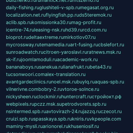
bulizhenko.ru
rumantick.net.ru
mtszerno.ru
daily-fishing.ru
glushiteli-v-spb.ru
megasat.org.ru
localization.net.ru
flyingfish.pp.ru
ds5teremok.ru
aclib.spb.ru
komissionka30.ru
mag-profit.ru
icentre-74.ru
leasing-nsk.ru
hd39.ru
rcd.com.ru
bioprot.ru
deltaextreme.ru
mirkotlov07.ru
mycrossway.ru
temamedia.ru
art-fusing.ru
cbslefort.ru
sunroadwatch.ru
citroen-yaroslavl.ru
ratnews.msk.ru
sk-if.ru
joomlamoduli.ru
academic-work.ru
bananaboys.ru
sanekua.ru
lianafrukt.ru
beta43.ru
tucsonwoori.com
alex-translation.ru
avantgardeclinics.ru
noel.msk.ru
buylq.ru
aquas-spb.ru
vilnerivne.com
bobry-2.ru
vtoroe-solnce.ru
nickysheen.ru
clockmir.ru
huntercraft.ru
стройокт.рф
webpixels.ru
pczz.msk.su
petrodvorets.spb.ru
nsintermed.spb.ru
avtovirazh-24.ru
jazzq.ru
czecot.ru
cruizi.spb.ru
spasskaya.spb.ru
kniris.ru
vkpeople.com
maminy-mysli.ru
arionorel.ru
khuseniosif.ru