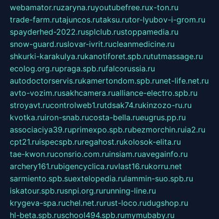
webamator.ru
zaryna.ru
youtubefree.ru
x-ton.ru
trade-farm.ru
tajuncos.ru
taksu.ru
tor-lyubov-i-grom.ru
spayderhed-2022.ru
splclub.ru
stoppamedia.ru
snow-guard.ru
slovar-ivrit.ru
cleanmedicine.ru
shkurki-karakulya.ru
kanotiforet.spb.ru
tutmassage.ru
ecolog.org.ru
praga.spb.ru
falcorussia.ru
autodoctorservis.ru
kamertondom.spb.ru
net-life.net.ru
avto-vozim.ru
sakhcamera.ru
alliance-electro.spb.ru
stroyavt.ru
controlweb1.ru
tdsak74.ru
kinzozo-ru.ru
kvotka.ru
iron-snab.ru
costa-bella.ru
eugrus.pp.ru
associaciya39.ru
primexpo.spb.ru
bezmorchin.ru
ia2.ru
cpt21.ru
ispecspb.ru
regahost.ru
kolosok-elita.ru
tae-kwon.ru
consrio.com.ru
insiam.ru
avegainfo.ru
archery161.ru
bigencyclica.ru
vlast16.ru
korru.net
sarmiento.spb.su
extelopedia.ru
lammin-suo.spb.ru
iskatour.spb.ru
snpi.org.ru
running-line.ru
krygeva-spa.ru
chel.net.ru
rust-loco.ru
dugshop.ru
hl-beta.spb.ru
school494.spb.ru
mymubaby.ru