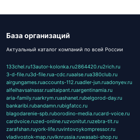
База организаций
Актуальный каталог компаний по всей России
133chel.ru
13autor-kolonka.ru
2864420.ru
2rich.ru
3-d-file.ru
3d-file.ru
a-cdc.ru
aalse.ru
a380club.ru
airgungames.ru
accounts-112.ru
adler-jun.ru
adonyev.ru
alfeihavsalnassr.ru
altaipant.ru
argentinamia.ru
aria-family.ru
arkrym.ru
ashanet.ru
belgorod-day.ru
bankaribi.ru
bandamn.ru
bigfatcc.ru
blagodarenie-spb.ru
borodino-media.ru
card-voice.ru
cardvoice.ru
zed-online.ru
zvonitut.ru
zebra-tlt.ru
zarafshan.ru
york-life.ru
vintovoykompressor.ru
vladivostok-map.ru
vlknrussia.ru
wasabi-shop.ru