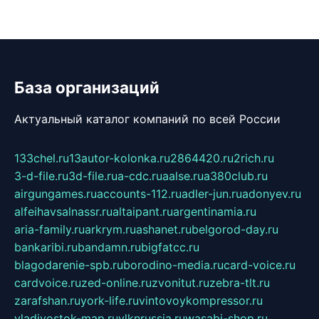
База организаций
Актуальный каталог компаний по всей России
133chel.ru
13autor-kolonka.ru
2864420.ru
2rich.ru
3-d-file.ru
3d-file.ru
a-cdc.ru
aalse.ru
a380club.ru
airgungames.ru
accounts-112.ru
adler-jun.ru
adonyev.ru
alfeihavsalnassr.ru
altaipant.ru
argentinamia.ru
aria-family.ru
arkrym.ru
ashanet.ru
belgorod-day.ru
bankaribi.ru
bandamn.ru
bigfatcc.ru
blagodarenie-spb.ru
borodino-media.ru
card-voice.ru
cardvoice.ru
zed-online.ru
zvonitut.ru
zebra-tlt.ru
zarafshan.ru
york-life.ru
vintovoykompressor.ru
vladivostok-map.ru
vlknrussia.ru
wasabi-shop.ru