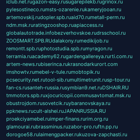
iclub.net.ru
gazon-easy.ru
sugarepilekb.ru
grinox.ru
pylesostineco.ru
msts-ozarenie.ru
kameryjooan.ru
artemovskij.ru
dopler.spb.ru
aid70.ru
metall-perm.ru
ndm.msk.ru
ratingzooshop.ru
apiaccess.ru
globalautotrade.info
bezverhovskoe.ru
drsschool.ru
ZOOSMART.SPB.RU
dalakony.ru
medikijob.ru
remontt.spb.ru
photostudia.spb.ru
myragon.ru
terramia.ru
academy62.ru
gardengallereya.ru
rti.com.ru
artem-news.ru
biserinca.ru
krasnodarkurort.com
imshowtv.ru
mebel-v-tule.ru
mobtopik.ru
pcsecurity.net.ru
tool-sib.ru
multimetrunit.ru
sp-tour.ru
fan-cs.ru
santeh-russia.ru
symbian9.net.ru
DSHAIR.RU
tmmotors.spb.ru
xjocuricopii.com
musavtomat.msk.ru
obustrojdom.ru
sovetcik.ru
ybaranovskaya.ru
ppknews.ru
cult-alshei.ru
JAPANRUSSIA.RU
proekciyamebel.ru
imper-finans.ru
rim.org.ru
glamourai.ru
brassminus.ru
zabor-pro.ru
ftn.pp.ru
dorogoe58.ru
laimengpacker.ru
kuzova-zapchasti.ru