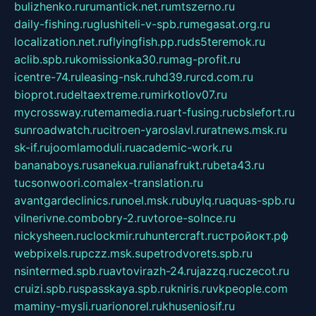
bulizhenko.ru
rumantick.net.ru
mtszerno.ru
daily-fishing.ru
glushiteli-v-spb.ru
megasat.org.ru
localization.net.ru
flyingfish.pp.ru
ds5teremok.ru
aclib.spb.ru
komissionka30.ru
mag-profit.ru
icentre-74.ru
leasing-nsk.ru
hd39.ru
rcd.com.ru
bioprot.ru
deltaextreme.ru
mirkotlov07.ru
mycrossway.ru
temamedia.ru
art-fusing.ru
cbslefort.ru
sunroadwatch.ru
citroen-yaroslavl.ru
ratnews.msk.ru
sk-if.ru
joomlamoduli.ru
academic-work.ru
bananaboys.ru
sanekua.ru
lianafrukt.ru
beta43.ru
tucsonwoori.com
alex-translation.ru
avantgardeclinics.ru
noel.msk.ru
buylq.ru
aquas-spb.ru
vilnerivne.com
bobry-2.ru
vtoroe-solnce.ru
nickysheen.ru
clockmir.ru
huntercraft.ru
стройокт.рф
webpixels.ru
pczz.msk.su
petrodvorets.spb.ru
nsintermed.spb.ru
avtovirazh-24.ru
jazzq.ru
czecot.ru
cruizi.spb.ru
spasskaya.spb.ru
kniris.ru
vkpeople.com
maminy-mysli.ru
arionorel.ru
khuseniosif.ru