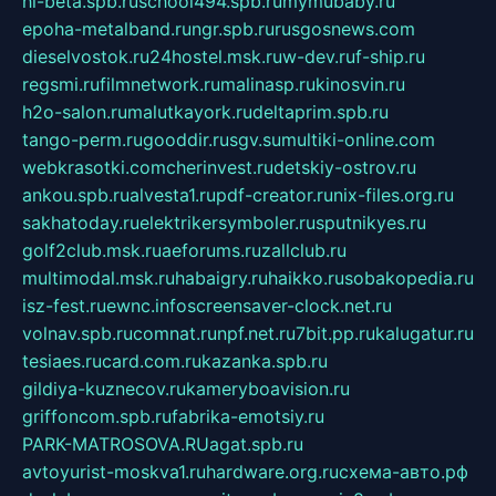
hl-beta.spb.ru
school494.spb.ru
mymubaby.ru
epoha-metalband.ru
ngr.spb.ru
rusgosnews.com
dieselvostok.ru
24hostel.msk.ru
w-dev.ru
f-ship.ru
regsmi.ru
filmnetwork.ru
malinasp.ru
kinosvin.ru
h2o-salon.ru
malutkayork.ru
deltaprim.spb.ru
tango-perm.ru
gooddir.ru
sgv.su
multiki-online.com
webkrasotki.com
cherinvest.ru
detskiy-ostrov.ru
ankou.spb.ru
alvesta1.ru
pdf-creator.ru
nix-files.org.ru
sakhatoday.ru
elektrikersymboler.ru
sputnikyes.ru
golf2club.msk.ru
aeforums.ru
zallclub.ru
multimodal.msk.ru
habaigry.ru
haikko.ru
sobakopedia.ru
isz-fest.ru
ewnc.info
screensaver-clock.net.ru
volnav.spb.ru
comnat.ru
npf.net.ru
7bit.pp.ru
kalugatur.ru
tesiaes.ru
card.com.ru
kazanka.spb.ru
gildiya-kuznecov.ru
kameryboavision.ru
griffoncom.spb.ru
fabrika-emotsiy.ru
PARK-MATROSOVA.RU
agat.spb.ru
avtoyurist-moskva1.ru
hardware.org.ru
схема-авто.рф