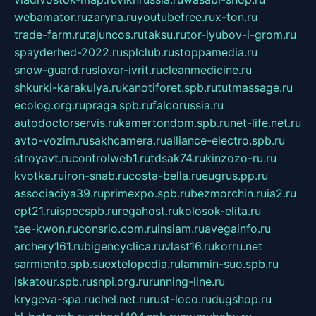
webamator.ru
zaryna.ru
youtubefree.ru
x-ton.ru
trade-farm.ru
tajuncos.ru
taksu.ru
tor-lyubov-i-grom.ru
spayderhed-2022.ru
splclub.ru
stoppamedia.ru
snow-guard.ru
slovar-ivrit.ru
cleanmedicine.ru
shkurki-karakulya.ru
kanotiforet.spb.ru
tutmassage.ru
ecolog.org.ru
praga.spb.ru
falcorussia.ru
autodoctorservis.ru
kamertondom.spb.ru
net-life.net.ru
avto-vozim.ru
sakhcamera.ru
alliance-electro.spb.ru
stroyavt.ru
controlweb1.ru
tdsak74.ru
kinzozo-ru.ru
kvotka.ru
iron-snab.ru
costa-bella.ru
eugrus.pp.ru
associaciya39.ru
primexpo.spb.ru
bezmorchin.ru
ia2.ru
cpt21.ru
ispecspb.ru
regahost.ru
kolosok-elita.ru
tae-kwon.ru
consrio.com.ru
insiam.ru
avegainfo.ru
archery161.ru
bigencyclica.ru
vlast16.ru
korru.net
sarmiento.spb.su
extelopedia.ru
lammin-suo.spb.ru
iskatour.spb.ru
snpi.org.ru
running-line.ru
krygeva-spa.ru
chel.net.ru
rust-loco.ru
dugshop.ru