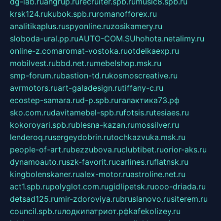
dg-lab.ru
angrup.ru
recruiter.spb.ru
music8.spb.ru
krsk124.ru
kubok.spb.ru
romanofforex.ru
analitikaplus.ru
spyonline.ru
zosikamery.ru
sloboda-ural.pp.ru
AUTO-COM.SU
hohota.net
alimy.ru
online-z.com
aromat-vostoka.ru
otdelkaexp.ru
mobilvest.ru
bbd.net.ru
mebelshop.msk.ru
smp-forum.ru
bastion-td.ru
kosmoscreative.ru
avrmotors.ru
art-galadesign.ru
tiffany-c.ru
ecostep-samara.ru
d-p.spb.ru
галактика73.рф
sko.com.ru
davitamebel-spb.ru
fotsis.ru
tesiaes.ru
kokoroyari.spb.ru
blesna-kazan.ru
mossilver.ru
lenderoq.ru
sergeydobrin.ru
tochkazvuka.msk.ru
people-of-art.ru
bezzubova.ru
clubtibet.ru
orior-aks.ru
dynamoauto.ru
szk-favorit.ru
carlines.ru
flatnsk.ru
kingbolenskaner.ru
alex-motor.ru
astroline.net.ru
act1.spb.ru
polyglot.com.ru
gidlipetsk.ru
ooo-driada.ru
detsad125.ru
mir-zdoroviya.ru
bruslanovo.ru
siterem.ru
council.spb.ru
лодкипатриот.рф
kafekolizey.ru