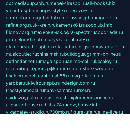
dotmediacup.spb.ru
mebel-tiraspol.ru
all-books.biz
vmauto.spb.ru
shop-astyle.ru
derevo-s.ru
contrinform.ru
gutserial.ru
mdrussia.spb.ru
monod.ru
refine.org.ru
uk-krein.ru
kamensk61.ru
zooclub.info
filonov.org.ru
технокамск.рф
ra-spectr.ru
ooodriada.ru
promelmash.spb.ru
ixtys.spb.ru
fccity.ru
glamourstudio.spb.ru
kola-nature.org
spbmaster.spb.ru
musicoutlet.ru
china.msk.ru
bulldog.su
grimm-online.ru
outlander.net.ru
maga.spb.ru
anime-sell.ru
keseloy.ru
газприборсервис.рф
karmin.spb.ru
shekswood.ru
tischlermebel.ru
automall66.ru
mag-vladimir.ru
yardbar.ru
kiwitour.spb.ru
indesign.com.ru
freestylemebel.ru
bany-samara.ru
rsei.ru
naidisvoyput.ru
mgsn-invest.ru
ipkamerasannce.ru
alicante-house.ru
ibelka74.ru
cozyhouse.info
vlkargalev-studio.ru
700mb.ru
figura-ufa.ru
alina-live.ru
belarusiannews.ru
womenknow.ru
dos-vniimk.ru
sega.net.ru
dv.net.ru
phenomenonsofhistory.com