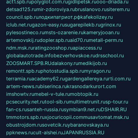
act1.spb.ru
polyglot.com.ru
gidlipetsk.ru
ooo-driada.ru
detsad125.ru
mir-zdoroviya.ru
bruslanovo.ru
siterem.ru
council.spb.ru
лодкипатриот.рф
kafekolizey.ru
iclub.net.ru
gazon-easy.ru
sugarepilekb.ru
grinox.ru
pylesostineco.ru
msts-ozarenie.ru
kameryjooan.ru
artemovskij.ru
dopler.spb.ru
aid70.ru
metall-perm.ru
ndm.msk.ru
ratingzooshop.ru
apiaccess.ru
globalautotrade.info
bezverhovskoe.ru
drsschool.ru
ZOOSMART.SPB.RU
dalakony.ru
medikijob.ru
remontt.spb.ru
photostudia.spb.ru
myragon.ru
terramia.ru
academy62.ru
gardengallereya.ru
rti.com.ru
artem-news.ru
biserinca.ru
krasnodarkurort.com
imshowtv.ru
mebel-v-tule.ru
mobtopik.ru
pcsecurity.net.ru
tool-sib.ru
multimetrunit.ru
sp-tour.ru
fan-cs.ru
santeh-russia.ru
symbian9.net.ru
DSHAIR.RU
tmmotors.spb.ru
xjocuricopii.com
musavtomat.msk.ru
obustrojdom.ru
sovetcik.ru
ybaranovskaya.ru
ppknews.ru
cult-alshei.ru
JAPANRUSSIA.RU