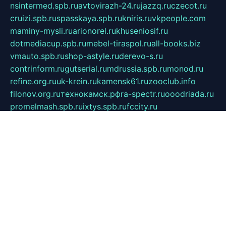
nsintermed.spb.ru
avtovirazh-24.ru
jazzq.ru
czecot.ru
cruizi.spb.ru
spasskaya.spb.ru
kniris.ru
vkpeople.com
maminy-mysli.ru
arionorel.ru
khuseniosif.ru
dotmediacup.spb.ru
mebel-tiraspol.ru
all-books.biz
vmauto.spb.ru
shop-astyle.ru
derevo-s.ru
contrinform.ru
gutserial.ru
mdrussia.spb.ru
monod.ru
refine.org.ru
uk-krein.ru
kamensk61.ru
zooclub.info
filonov.org.ru
технокамск.рф
ra-spectr.ru
ooodriada.ru
promelmash.spb.ru
ixtys.spb.ru
fccity.ru
glamourstudio.spb.ru
kola-nature.org
spbmaster.spb.ru
musicoutlet.ru
china.msk.ru
bulldog.su
grimm-online.ru
outlander.net.ru
maga.spb.ru
anime-sell.ru
keseloy.ru
газприборсервис.рф
karmin.spb.ru
shekswood.ru
tischlermebel.ru
automall66.ru
mag-vladimir.ru
yardbar.ru
kiwitour.spb.ru
indesign.com.ru
freestylemebel.ru
bany-samara.ru
rsei.ru
naidisvoyput.ru
mgsn-invest.ru
ipkamerasannce.ru
alicante-house.ru
ibelka74.ru
cozyhouse.info