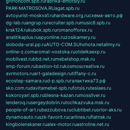
griffoncom.spb.ru
fabrika-emotsiy.ru
PARK-MATROSOVA.RU
agat.spb.ru
avtoyurist-moskva1.ru
hardware.org.ru
схема-авто.рф
dg-lab.ru
angrup.ru
recruiter.spb.ru
music8.spb.ru
krsk124.ru
kubok.spb.ru
romanofforex.ru
analitikaplus.ru
spyonline.ru
zosikamery.ru
sloboda-ural.pp.ru
AUTO-COM.SU
hohota.net
alimy.ru
online-z.com
aromat-vostoka.ru
otdelkaexp.ru
mobilvest.ru
bbd.net.ru
mebelshop.msk.ru
smp-forum.ru
bastion-td.ru
kosmoscreative.ru
avrmotors.ru
art-galadesign.ru
tiffany-c.ru
ecostep-samara.ru
d-p.spb.ru
галактика73.рф
sko.com.ru
davitamebel-spb.ru
fotsis.ru
tesiaes.ru
kokoroyari.spb.ru
blesna-kazan.ru
mossilver.ru
lenderoq.ru
sergeydobrin.ru
tochkazvuka.msk.ru
people-of-art.ru
bezzubova.ru
clubtibet.ru
orior-aks.ru
dynamoauto.ru
szk-favorit.ru
carlines.ru
flatnsk.ru
kingbolenskaner.ru
alex-motor.ru
astroline.net.ru