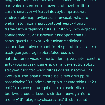
cardvoice.ru
zed-online.ru
zvonitut.ru
zebra-tlt.ru
zarafshan.ru
york-life.ru
vintovoykompressor.ru
vladivostok-map.ru
vlknrussia.ru
wasabi-shop.ru
webamator.ru
zaryna.ru
youtubefree.ru
x-ton.ru
trade-farm.ru
tajuncos.ru
taksu.ru
tor-lyubov-i-grom.ru
spayderhed-2022.ru
splclub.ru
stoppamedia.ru
snow-guard.ru
slovar-ivrit.ru
cleanmedicine.ru
shkurki-karakulya.ru
kanotiforet.spb.ru
tutmassage.ru
ecolog.org.ru
praga.spb.ru
falcorussia.ru
autodoctorservis.ru
kamertondom.spb.ru
net-life.net.ru
avto-vozim.ru
sakhcamera.ru
alliance-electro.spb.ru
stroyavt.ru
controlweb1.ru
tdsak74.ru
kinzozo-ru.ru
kvotka.ru
iron-snab.ru
costa-bella.ru
eugrus.pp.ru
associaciya39.ru
primexpo.spb.ru
bezmorchin.ru
ia2.ru
cpt21.ru
ispecspb.ru
regahost.ru
kolosok-elita.ru
tae-kwon.ru
consrio.com.ru
insiam.ru
avegainfo.ru
archery161.ru
bigencyclica.ru
vlast16.ru
korru.net