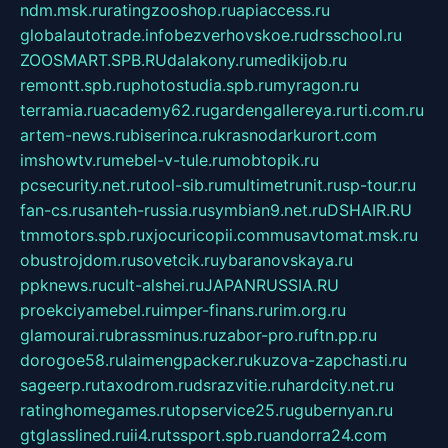
ndm.msk.ru
ratingzooshop.ru
apiaccess.ru
globalautotrade.info
bezverhovskoe.ru
drsschool.ru
ZOOSMART.SPB.RU
dalakony.ru
medikijob.ru
remontt.spb.ru
photostudia.spb.ru
myragon.ru
terramia.ru
academy62.ru
gardengallereya.ru
rti.com.ru
artem-news.ru
biserinca.ru
krasnodarkurort.com
imshowtv.ru
mebel-v-tule.ru
mobtopik.ru
pcsecurity.net.ru
tool-sib.ru
multimetrunit.ru
sp-tour.ru
fan-cs.ru
santeh-russia.ru
symbian9.net.ru
DSHAIR.RU
tmmotors.spb.ru
xjocuricopii.com
musavtomat.msk.ru
obustrojdom.ru
sovetcik.ru
ybaranovskaya.ru
ppknews.ru
cult-alshei.ru
JAPANRUSSIA.RU
proekciyamebel.ru
imper-finans.ru
rim.org.ru
glamourai.ru
brassminus.ru
zabor-pro.ru
ftn.pp.ru
dorogoe58.ru
laimengpacker.ru
kuzova-zapchasti.ru
sageerp.ru
taxodrom.ru
dsrazvitie.ru
hardcity.net.ru
ratinghomegames.ru
topservice25.ru
gubernyan.ru
gtglasslined.ru
ii4.ru
tssport.spb.ru
andorra24.com