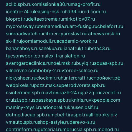
aclib.spb.ru
komissionka30.ru
mag-profit.ru
icentre-74.ru
leasing-nsk.ru
hd39.ru
rcd.com.ru
bioprot.ru
deltaextreme.ru
mirkotlov07.ru
mycrossway.ru
temamedia.ru
art-fusing.ru
cbslefort.ru
sunroadwatch.ru
citroen-yaroslavl.ru
ratnews.msk.ru
sk-if.ru
joomlamoduli.ru
academic-work.ru
bananaboys.ru
sanekua.ru
lianafrukt.ru
beta43.ru
tucsonwoori.com
alex-translation.ru
avantgardeclinics.ru
noel.msk.ru
buylq.ru
aquas-spb.ru
vilnerivne.com
bobry-2.ru
vtoroe-solnce.ru
nickysheen.ru
clockmir.ru
huntercraft.ru
стройокт.рф
webpixels.ru
pczz.msk.su
petrodvorets.spb.ru
nsintermed.spb.ru
avtovirazh-24.ru
jazzq.ru
czecot.ru
cruizi.spb.ru
spasskaya.spb.ru
kniris.ru
vkpeople.com
maminy-mysli.ru
arionorel.ru
khuseniosif.ru
dotmediacup.spb.ru
mebel-tiraspol.ru
all-books.biz
vmauto.spb.ru
shop-astyle.ru
derevo-s.ru
contrinform.ru
gutserial.ru
mdrussia.spb.ru
monod.ru