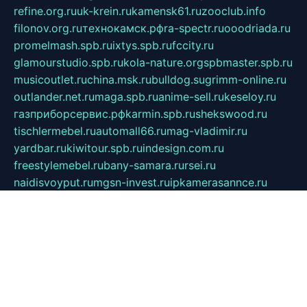
refine.org.ru
uk-krein.ru
kamensk61.ru
zooclub.info
filonov.org.ru
технокамск.рф
ra-spectr.ru
ooodriada.ru
promelmash.spb.ru
ixtys.spb.ru
fccity.ru
glamourstudio.spb.ru
kola-nature.org
spbmaster.spb.ru
musicoutlet.ru
china.msk.ru
bulldog.su
grimm-online.ru
outlander.net.ru
maga.spb.ru
anime-sell.ru
keseloy.ru
газприборсервис.рф
karmin.spb.ru
shekswood.ru
tischlermebel.ru
automall66.ru
mag-vladimir.ru
yardbar.ru
kiwitour.spb.ru
indesign.com.ru
freestylemebel.ru
bany-samara.ru
rsei.ru
naidisvoyput.ru
mgsn-invest.ru
ipkamerasannce.ru
alicante-house.ru
ibelka74.ru
cozyhouse.info
vlkargalev-studio.ru
700mb.ru
figura-ufa.ru
alina-live.ru
belarusiannews.ru
womenknow.ru
dos-vniimk.ru
sega.net.ru
dv.net.ru
phenomenonsofhistory.com
telesputnik.net.ru
wall.pp.ru
pylesosroidmi.ru
gtc-clan.ru
cligs.ru
bibikazap.ru
popova.org.ru
netwhistler.spb.ru
bellvil.ru
bonzon.ru
iss-vladik.ru