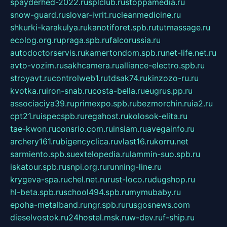
spayderhed-2022.ru
splclub.ru
stoppamedia.ru
snow-guard.ru
slovar-ivrit.ru
cleanmedicine.ru
shkurki-karakulya.ru
kanotiforet.spb.ru
tutmassage.ru
ecolog.org.ru
praga.spb.ru
falcorussia.ru
autodoctorservis.ru
kamertondom.spb.ru
net-life.net.ru
avto-vozim.ru
sakhcamera.ru
alliance-electro.spb.ru
stroyavt.ru
controlweb1.ru
tdsak74.ru
kinzozo-ru.ru
kvotka.ru
iron-snab.ru
costa-bella.ru
eugrus.pp.ru
associaciya39.ru
primexpo.spb.ru
bezmorchin.ru
ia2.ru
cpt21.ru
ispecspb.ru
regahost.ru
kolosok-elita.ru
tae-kwon.ru
consrio.com.ru
insiam.ru
avegainfo.ru
archery161.ru
bigencyclica.ru
vlast16.ru
korru.net
sarmiento.spb.su
extelopedia.ru
lammin-suo.spb.ru
iskatour.spb.ru
snpi.org.ru
running-line.ru
krygeva-spa.ru
chel.net.ru
rust-loco.ru
dugshop.ru
hl-beta.spb.ru
school494.spb.ru
mymubaby.ru
epoha-metalband.ru
ngr.spb.ru
rusgosnews.com
dieselvostok.ru
24hostel.msk.ru
w-dev.ru
f-ship.ru