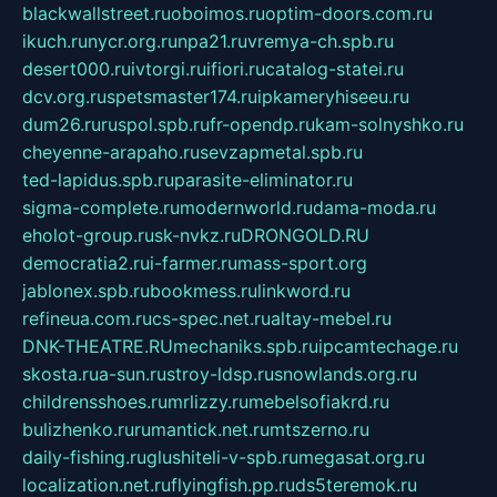
blackwallstreet.ru
oboimos.ru
optim-doors.com.ru
ikuch.ru
nycr.org.ru
npa21.ru
vremya-ch.spb.ru
desert000.ru
ivtorgi.ru
ifiori.ru
catalog-statei.ru
dcv.org.ru
spetsmaster174.ru
ipkameryhiseeu.ru
dum26.ru
ruspol.spb.ru
fr-opendp.ru
kam-solnyshko.ru
cheyenne-arapaho.ru
sevzapmetal.spb.ru
ted-lapidus.spb.ru
parasite-eliminator.ru
sigma-complete.ru
modernworld.ru
dama-moda.ru
eholot-group.ru
sk-nvkz.ru
DRONGOLD.RU
democratia2.ru
i-farmer.ru
mass-sport.org
jablonex.spb.ru
bookmess.ru
linkword.ru
refineua.com.ru
cs-spec.net.ru
altay-mebel.ru
DNK-THEATRE.RU
mechaniks.spb.ru
ipcamtechage.ru
skosta.ru
a-sun.ru
stroy-ldsp.ru
snowlands.org.ru
childrensshoes.ru
mrlizzy.ru
mebelsofiakrd.ru
bulizhenko.ru
rumantick.net.ru
mtszerno.ru
daily-fishing.ru
glushiteli-v-spb.ru
megasat.org.ru
localization.net.ru
flyingfish.pp.ru
ds5teremok.ru