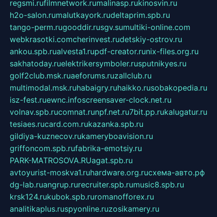
regsmi.ru
filmnetwork.ru
malinasp.ru
kinosvin.ru
h2o-salon.ru
malutkayork.ru
deltaprim.spb.ru
tango-perm.ru
gooddir.ru
sgv.su
multiki-online.com
webkrasotki.com
cherinvest.ru
detskiy-ostrov.ru
ankou.spb.ru
alvesta1.ru
pdf-creator.ru
nix-files.org.ru
sakhatoday.ru
elektrikersymboler.ru
sputnikyes.ru
golf2club.msk.ru
aeforums.ru
zallclub.ru
multimodal.msk.ru
habaigry.ru
haikko.ru
sobakopedia.ru
isz-fest.ru
ewnc.info
screensaver-clock.net.ru
volnav.spb.ru
comnat.ru
npf.net.ru
7bit.pp.ru
kalugatur.ru
tesiaes.ru
card.com.ru
kazanka.spb.ru
gildiya-kuznecov.ru
kameryboavision.ru
griffoncom.spb.ru
fabrika-emotsiy.ru
PARK-MATROSOVA.RU
agat.spb.ru
avtoyurist-moskva1.ru
hardware.org.ru
схема-авто.рф
dg-lab.ru
angrup.ru
recruiter.spb.ru
music8.spb.ru
krsk124.ru
kubok.spb.ru
romanofforex.ru
analitikaplus.ru
spyonline.ru
zosikamery.ru