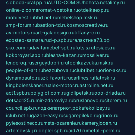
sloboda-ural.pp.ru
AUTO-COM.SU
hohota.net
alimy.ru
online-z.com
aromat-vostoka.ru
otdelkaexp.ru
mobilvest.ru
bbd.net.ru
mebelshop.msk.ru
smp-forum.ru
bastion-td.ru
kosmoscreative.ru
avrmotors.ru
art-galadesign.ru
tiffany-c.ru
ecostep-samara.ru
d-p.spb.ru
галактика73.рф
sko.com.ru
davitamebel-spb.ru
fotsis.ru
tesiaes.ru
kokoroyari.spb.ru
blesna-kazan.ru
mossilver.ru
lenderoq.ru
sergeydobrin.ru
tochkazvuka.msk.ru
people-of-art.ru
bezzubova.ru
clubtibet.ru
orior-aks.ru
dynamoauto.ru
szk-favorit.ru
carlines.ru
flatnsk.ru
kingbolenskaner.ru
alex-motor.ru
astroline.net.ru
act1.spb.ru
polyglot.com.ru
gidlipetsk.ru
ooo-driada.ru
detsad125.ru
mir-zdoroviya.ru
bruslanovo.ru
siterem.ru
council.spb.ru
лодкипатриот.рф
kafekolizey.ru
iclub.net.ru
gazon-easy.ru
sugarepilekb.ru
grinox.ru
pylesostineco.ru
msts-ozarenie.ru
kameryjooan.ru
artemovskij.ru
dopler.spb.ru
aid70.ru
metall-perm.ru