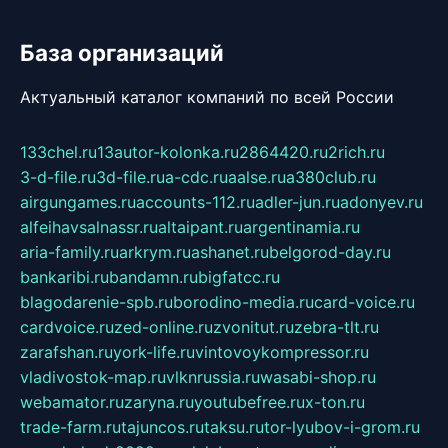
База организаций
Актуальный каталог компаний по всей России
133chel.ru
13autor-kolonka.ru
2864420.ru
2rich.ru
3-d-file.ru
3d-file.ru
a-cdc.ru
aalse.ru
a380club.ru
airgungames.ru
accounts-112.ru
adler-jun.ru
adonyev.ru
alfeihavsalnassr.ru
altaipant.ru
argentinamia.ru
aria-family.ru
arkrym.ru
ashanet.ru
belgorod-day.ru
bankaribi.ru
bandamn.ru
bigfatcc.ru
blagodarenie-spb.ru
borodino-media.ru
card-voice.ru
cardvoice.ru
zed-online.ru
zvonitut.ru
zebra-tlt.ru
zarafshan.ru
york-life.ru
vintovoykompressor.ru
vladivostok-map.ru
vlknrussia.ru
wasabi-shop.ru
webamator.ru
zaryna.ru
youtubefree.ru
x-ton.ru
trade-farm.ru
tajuncos.ru
taksu.ru
tor-lyubov-i-grom.ru