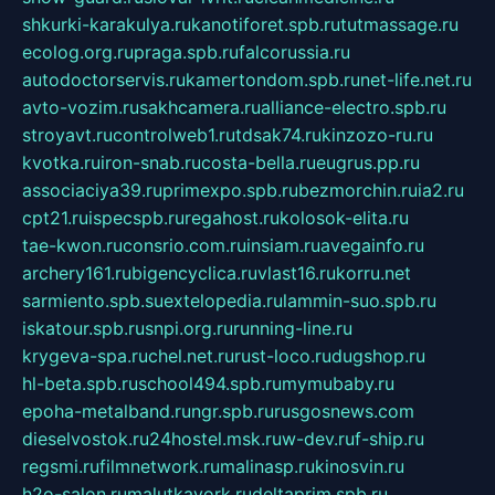
shkurki-karakulya.ru
kanotiforet.spb.ru
tutmassage.ru
ecolog.org.ru
praga.spb.ru
falcorussia.ru
autodoctorservis.ru
kamertondom.spb.ru
net-life.net.ru
avto-vozim.ru
sakhcamera.ru
alliance-electro.spb.ru
stroyavt.ru
controlweb1.ru
tdsak74.ru
kinzozo-ru.ru
kvotka.ru
iron-snab.ru
costa-bella.ru
eugrus.pp.ru
associaciya39.ru
primexpo.spb.ru
bezmorchin.ru
ia2.ru
cpt21.ru
ispecspb.ru
regahost.ru
kolosok-elita.ru
tae-kwon.ru
consrio.com.ru
insiam.ru
avegainfo.ru
archery161.ru
bigencyclica.ru
vlast16.ru
korru.net
sarmiento.spb.su
extelopedia.ru
lammin-suo.spb.ru
iskatour.spb.ru
snpi.org.ru
running-line.ru
krygeva-spa.ru
chel.net.ru
rust-loco.ru
dugshop.ru
hl-beta.spb.ru
school494.spb.ru
mymubaby.ru
epoha-metalband.ru
ngr.spb.ru
rusgosnews.com
dieselvostok.ru
24hostel.msk.ru
w-dev.ru
f-ship.ru
regsmi.ru
filmnetwork.ru
malinasp.ru
kinosvin.ru
h2o-salon.ru
malutkayork.ru
deltaprim.spb.ru