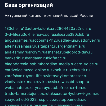
База организаций
Актуальный каталог компаний по всей России
133chel.ru
13autor-kolonka.ru
2864420.ru
2rich.ru
3-d-file.ru
3d-file.ru
a-cdc.ru
aalse.ru
a380club.ru
airgungames.ru
accounts-112.ru
adler-jun.ru
adonyev.ru
alfeihavsalnassr.ru
altaipant.ru
argentinamia.ru
aria-family.ru
arkrym.ru
ashanet.ru
belgorod-day.ru
bankaribi.ru
bandamn.ru
bigfatcc.ru
blagodarenie-spb.ru
borodino-media.ru
card-voice.ru
cardvoice.ru
zed-online.ru
zvonitut.ru
zebra-tlt.ru
zarafshan.ru
york-life.ru
vintovoykompressor.ru
vladivostok-map.ru
vlknrussia.ru
wasabi-shop.ru
webamator.ru
zaryna.ru
youtubefree.ru
x-ton.ru
trade-farm.ru
tajuncos.ru
taksu.ru
tor-lyubov-i-grom.ru
spayderhed-2022.ru
splclub.ru
stoppamedia.ru
snow-guard.ru
slovar-ivrit.ru
cleanmedicine.ru