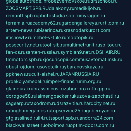
globalautotrade.info
bezverhovskoe.ru
drsschool.ru
ZOOSMART.SPB.RU
dalakony.ru
medikijob.ru
remontt.spb.ru
photostudia.spb.ru
myragon.ru
terramia.ru
academy62.ru
gardengallereya.ru
rti.com.ru
artem-news.ru
biserinca.ru
krasnodarkurort.com
imshowtv.ru
mebel-v-tule.ru
mobtopik.ru
pcsecurity.net.ru
tool-sib.ru
multimetrunit.ru
sp-tour.ru
fan-cs.ru
santeh-russia.ru
symbian9.net.ru
DSHAIR.RU
tmmotors.spb.ru
xjocuricopii.com
musavtomat.msk.ru
obustrojdom.ru
sovetcik.ru
ybaranovskaya.ru
ppknews.ru
cult-alshei.ru
JAPANRUSSIA.RU
proekciyamebel.ru
imper-finans.ru
rim.org.ru
glamourai.ru
brassminus.ru
zabor-pro.ru
ftn.pp.ru
dorogoe58.ru
laimengpacker.ru
kuzova-zapchasti.ru
sageerp.ru
taxodrom.ru
dsrazvitie.ru
hardcity.net.ru
ratinghomegames.ru
topservice25.ru
gubernyan.ru
gtglasslined.ru
ii4.ru
tssport.spb.ru
andorra24.com
blackwallstreet.ru
oboimos.ru
optim-doors.com.ru