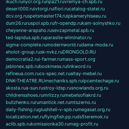
ikuch.ru
nycr.org.ru
npa21.ru
vremya-ch.spb.ru
desert000.ru
ivtorgi.ru
ifiori.ru
catalog-statei.ru
dcv.org.ru
spetsmaster174.ru
ipkameryhiseeu.ru
dum26.ru
ruspol.spb.ru
fr-opendp.ru
kam-solnyshko.ru
cheyenne-arapaho.ru
sevzapmetal.spb.ru
ted-lapidus.spb.ru
parasite-eliminator.ru
sigma-complete.ru
modernworld.ru
dama-moda.ru
eholot-group.ru
sk-nvkz.ru
DRONGOLD.RU
democratia2.ru
i-farmer.ru
mass-sport.org
jablonex.spb.ru
bookmess.ru
linkword.ru
refineua.com.ru
cs-spec.net.ru
altay-mebel.ru
DNK-THEATRE.RU
mechaniks.spb.ru
ipcamtechage.ru
skosta.ru
a-sun.ru
stroy-ldsp.ru
snowlands.org.ru
childrensshoes.ru
mrlizzy.ru
mebelsofiakrd.ru
bulizhenko.ru
rumantick.net.ru
mtszerno.ru
daily-fishing.ru
glushiteli-v-spb.ru
megasat.org.ru
localization.net.ru
flyingfish.pp.ru
ds5teremok.ru
aclib.spb.ru
komissionka30.ru
mag-profit.ru