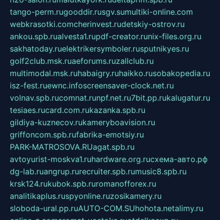
tango-perm.ru
gooddir.ru
sgv.su
multiki-online.com
webkrasotki.com
cherinvest.ru
detskiy-ostrov.ru
ankou.spb.ru
alvesta1.ru
pdf-creator.ru
nix-files.org.ru
sakhatoday.ru
elektrikersymboler.ru
sputnikyes.ru
golf2club.msk.ru
aeforums.ru
zallclub.ru
multimodal.msk.ru
habaigry.ru
haikko.ru
sobakopedia.ru
isz-fest.ru
ewnc.info
screensaver-clock.net.ru
volnav.spb.ru
comnat.ru
npf.net.ru
7bit.pp.ru
kalugatur.ru
tesiaes.ru
card.com.ru
kazanka.spb.ru
gildiya-kuznecov.ru
kameryboavision.ru
griffoncom.spb.ru
fabrika-emotsiy.ru
PARK-MATROSOVA.RU
agat.spb.ru
avtoyurist-moskva1.ru
hardware.org.ru
схема-авто.рф
dg-lab.ru
angrup.ru
recruiter.spb.ru
music8.spb.ru
krsk124.ru
kubok.spb.ru
romanofforex.ru
analitikaplus.ru
spyonline.ru
zosikamery.ru
sloboda-ural.pp.ru
AUTO-COM.SU
hohota.net
alimy.ru