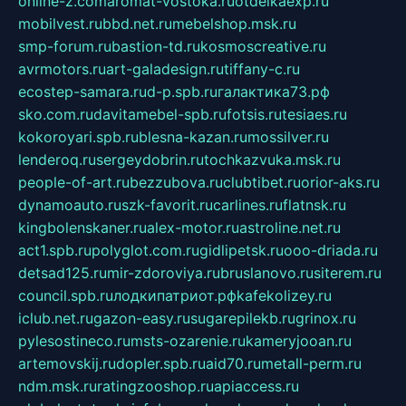
online-z.com
aromat-vostoka.ru
otdelkaexp.ru
mobilvest.ru
bbd.net.ru
mebelshop.msk.ru
smp-forum.ru
bastion-td.ru
kosmoscreative.ru
avrmotors.ru
art-galadesign.ru
tiffany-c.ru
ecostep-samara.ru
d-p.spb.ru
галактика73.рф
sko.com.ru
davitamebel-spb.ru
fotsis.ru
tesiaes.ru
kokoroyari.spb.ru
blesna-kazan.ru
mossilver.ru
lenderoq.ru
sergeydobrin.ru
tochkazvuka.msk.ru
people-of-art.ru
bezzubova.ru
clubtibet.ru
orior-aks.ru
dynamoauto.ru
szk-favorit.ru
carlines.ru
flatnsk.ru
kingbolenskaner.ru
alex-motor.ru
astroline.net.ru
act1.spb.ru
polyglot.com.ru
gidlipetsk.ru
ooo-driada.ru
detsad125.ru
mir-zdoroviya.ru
bruslanovo.ru
siterem.ru
council.spb.ru
лодкипатриот.рф
kafekolizey.ru
iclub.net.ru
gazon-easy.ru
sugarepilekb.ru
grinox.ru
pylesostineco.ru
msts-ozarenie.ru
kameryjooan.ru
artemovskij.ru
dopler.spb.ru
aid70.ru
metall-perm.ru
ndm.msk.ru
ratingzooshop.ru
apiaccess.ru