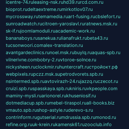
icentre-74.ru
leasing-nsk.ru
hd39.ru
rcd.com.ru
bioprot.ru
deltaextreme.ru
mirkotlov07.ru
mycrossway.ru
temamedia.ru
art-fusing.ru
cbslefort.ru
sunroadwatch.ru
citroen-yaroslavl.ru
ratnews.msk.ru
sk-if.ru
joomlamoduli.ru
academic-work.ru
bananaboys.ru
sanekua.ru
lianafrukt.ru
beta43.ru
tucsonwoori.com
alex-translation.ru
avantgardeclinics.ru
noel.msk.ru
buylq.ru
aquas-spb.ru
vilnerivne.com
bobry-2.ru
vtoroe-solnce.ru
nickysheen.ru
clockmir.ru
huntercraft.ru
стройокт.рф
webpixels.ru
pczz.msk.su
petrodvorets.spb.ru
nsintermed.spb.ru
avtovirazh-24.ru
jazzq.ru
czecot.ru
cruizi.spb.ru
spasskaya.spb.ru
kniris.ru
vkpeople.com
maminy-mysli.ru
arionorel.ru
khuseniosif.ru
dotmediacup.spb.ru
mebel-tiraspol.ru
all-books.biz
vmauto.spb.ru
shop-astyle.ru
derevo-s.ru
contrinform.ru
gutserial.ru
mdrussia.spb.ru
monod.ru
refine.org.ru
uk-krein.ru
kamensk61.ru
zooclub.info