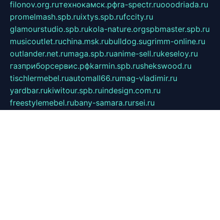
filonov.org.ru
технокамск.рф
ra-spectr.ru
ooodriada.ru
promelmash.spb.ru
ixtys.spb.ru
fccity.ru
glamourstudio.spb.ru
kola-nature.org
spbmaster.spb.ru
musicoutlet.ru
china.msk.ru
bulldog.su
grimm-online.ru
outlander.net.ru
maga.spb.ru
anime-sell.ru
keseloy.ru
газприборсервис.рф
karmin.spb.ru
shekswood.ru
tischlermebel.ru
automall66.ru
mag-vladimir.ru
yardbar.ru
kiwitour.spb.ru
indesign.com.ru
freestylemebel.ru
bany-samara.ru
rsei.ru
naidisvoyput.ru
mgsn-invest.ru
ipkamerasannce.ru
alicante-house.ru
ibelka74.ru
cozyhouse.info
vlkargalev-studio.ru
700mb.ru
figura-ufa.ru
alina-live.ru
belarusiannews.ru
womenknow.ru
dos-vniimk.ru
sega.net.ru
dv.net.ru
phenomenonsofhistory.com
telesputnik.net.ru
wall.pp.ru
pylesosroidmi.ru
gtc-clan.ru
cligs.ru
bibikazap.ru
popova.org.ru
netwhistler.spb.ru
bellvil.ru
bonzon.ru
iss-vladik.ru
defiparis.net.ru
las-gryzas.ru
amku.ru