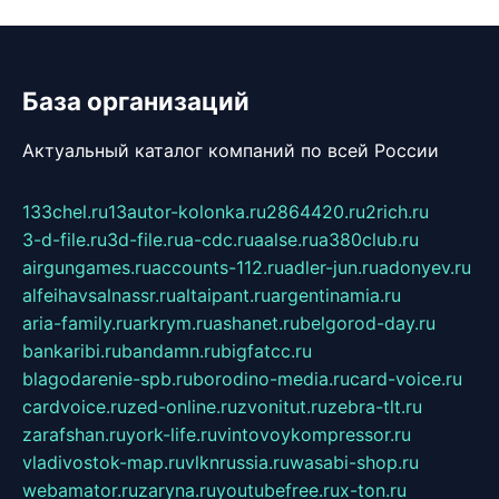
База организаций
Актуальный каталог компаний по всей России
133chel.ru
13autor-kolonka.ru
2864420.ru
2rich.ru
3-d-file.ru
3d-file.ru
a-cdc.ru
aalse.ru
a380club.ru
airgungames.ru
accounts-112.ru
adler-jun.ru
adonyev.ru
alfeihavsalnassr.ru
altaipant.ru
argentinamia.ru
aria-family.ru
arkrym.ru
ashanet.ru
belgorod-day.ru
bankaribi.ru
bandamn.ru
bigfatcc.ru
blagodarenie-spb.ru
borodino-media.ru
card-voice.ru
cardvoice.ru
zed-online.ru
zvonitut.ru
zebra-tlt.ru
zarafshan.ru
york-life.ru
vintovoykompressor.ru
vladivostok-map.ru
vlknrussia.ru
wasabi-shop.ru
webamator.ru
zaryna.ru
youtubefree.ru
x-ton.ru