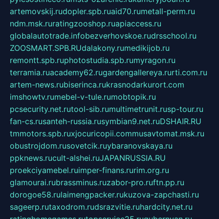
artemovskij.ru
dopler.spb.ru
aid70.ru
metall-perm.ru
ndm.msk.ru
ratingzooshop.ru
apiaccess.ru
globalautotrade.info
bezverhovskoe.ru
drsschool.ru
ZOOSMART.SPB.RU
dalakony.ru
medikijob.ru
remontt.spb.ru
photostudia.spb.ru
myragon.ru
terramia.ru
academy62.ru
gardengallereya.ru
rti.com.ru
artem-news.ru
biserinca.ru
krasnodarkurort.com
imshowtv.ru
mebel-v-tule.ru
mobtopik.ru
pcsecurity.net.ru
tool-sib.ru
multimetrunit.ru
sp-tour.ru
fan-cs.ru
santeh-russia.ru
symbian9.net.ru
DSHAIR.RU
tmmotors.spb.ru
xjocuricopii.com
musavtomat.msk.ru
obustrojdom.ru
sovetcik.ru
ybaranovskaya.ru
ppknews.ru
cult-alshei.ru
JAPANRUSSIA.RU
proekciyamebel.ru
imper-finans.ru
rim.org.ru
glamourai.ru
brassminus.ru
zabor-pro.ru
ftn.pp.ru
dorogoe58.ru
laimengpacker.ru
kuzova-zapchasti.ru
sageerp.ru
taxodrom.ru
dsrazvitie.ru
hardcity.net.ru