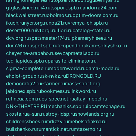
ratinghomegames.ru
topservice25.ru
gubernyan.ru
gtglasslined.ru
ii4.ru
tssport.spb.ru
andorra24.com
blackwallstreet.ru
oboimos.ru
optim-doors.com.ru
ikuch.ru
nycr.org.ru
npa21.ru
vremya-ch.spb.ru
desert000.ru
ivtorgi.ru
ifiori.ru
catalog-statei.ru
dcv.org.ru
spetsmaster174.ru
ipkameryhiseeu.ru
dum26.ru
ruspol.spb.ru
fr-opendp.ru
kam-solnyshko.ru
cheyenne-arapaho.ru
sevzapmetal.spb.ru
ted-lapidus.spb.ru
parasite-eliminator.ru
sigma-complete.ru
modernworld.ru
dama-moda.ru
eholot-group.ru
sk-nvkz.ru
DRONGOLD.RU
democratia2.ru
i-farmer.ru
mass-sport.org
jablonex.spb.ru
bookmess.ru
linkword.ru
refineua.com.ru
cs-spec.net.ru
altay-mebel.ru
DNK-THEATRE.RU
mechaniks.spb.ru
ipcamtechage.ru
skosta.ru
a-sun.ru
stroy-ldsp.ru
snowlands.org.ru
childrensshoes.ru
mrlizzy.ru
mebelsofiakrd.ru
bulizhenko.ru
rumantick.net.ru
mtszerno.ru