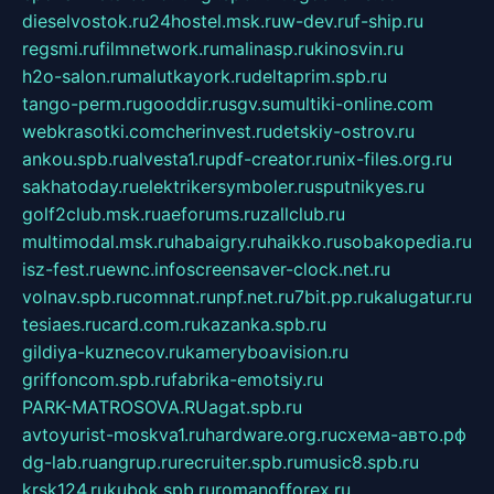
dieselvostok.ru
24hostel.msk.ru
w-dev.ru
f-ship.ru
regsmi.ru
filmnetwork.ru
malinasp.ru
kinosvin.ru
h2o-salon.ru
malutkayork.ru
deltaprim.spb.ru
tango-perm.ru
gooddir.ru
sgv.su
multiki-online.com
webkrasotki.com
cherinvest.ru
detskiy-ostrov.ru
ankou.spb.ru
alvesta1.ru
pdf-creator.ru
nix-files.org.ru
sakhatoday.ru
elektrikersymboler.ru
sputnikyes.ru
golf2club.msk.ru
aeforums.ru
zallclub.ru
multimodal.msk.ru
habaigry.ru
haikko.ru
sobakopedia.ru
isz-fest.ru
ewnc.info
screensaver-clock.net.ru
volnav.spb.ru
comnat.ru
npf.net.ru
7bit.pp.ru
kalugatur.ru
tesiaes.ru
card.com.ru
kazanka.spb.ru
gildiya-kuznecov.ru
kameryboavision.ru
griffoncom.spb.ru
fabrika-emotsiy.ru
PARK-MATROSOVA.RU
agat.spb.ru
avtoyurist-moskva1.ru
hardware.org.ru
схема-авто.рф
dg-lab.ru
angrup.ru
recruiter.spb.ru
music8.spb.ru
krsk124.ru
kubok.spb.ru
romanofforex.ru