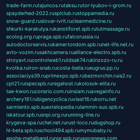
trade-farm.ru
tajuncos.ru
taksu.ru
tor-lyubov-i-grom.ru
spayderhed-2022.ru
splclub.ru
stoppamedia.ru
snow-guard.ru
slovar-ivrit.ru
cleanmedicine.ru
shkurki-karakulya.ru
kanotiforet.spb.ru
tutmassage.ru
ecolog.org.ru
praga.spb.ru
falcorussia.ru
autodoctorservis.ru
kamertondom.spb.ru
net-life.net.ru
avto-vozim.ru
sakhcamera.ru
alliance-electro.spb.ru
stroyavt.ru
controlweb1.ru
tdsak74.ru
kinzozo-ru.ru
kvotka.ru
iron-snab.ru
costa-bella.ru
eugrus.pp.ru
associaciya39.ru
primexpo.spb.ru
bezmorchin.ru
ia2.ru
cpt21.ru
ispecspb.ru
regahost.ru
kolosok-elita.ru
tae-kwon.ru
consrio.com.ru
insiam.ru
avegainfo.ru
archery161.ru
bigencyclica.ru
vlast16.ru
korru.net
sarmiento.spb.su
extelopedia.ru
lammin-suo.spb.ru
iskatour.spb.ru
snpi.org.ru
running-line.ru
krygeva-spa.ru
chel.net.ru
rust-loco.ru
dugshop.ru
hl-beta.spb.ru
school494.spb.ru
mymubaby.ru
epoha-metalband.ru
ngr.spb.ru
rusgosnews.com