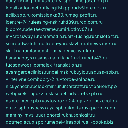
daily-fishing.ru
glushiteli-v-spb.ru
megasat.org.ru
localization.net.ru
flyingfish.pp.ru
ds5teremok.ru
aclib.spb.ru
komissionka30.ru
mag-profit.ru
icentre-74.ru
leasing-nsk.ru
hd39.ru
rcd.com.ru
bioprot.ru
deltaextreme.ru
mirkotlov07.ru
mycrossway.ru
temamedia.ru
art-fusing.ru
cbslefort.ru
sunroadwatch.ru
citroen-yaroslavl.ru
ratnews.msk.ru
sk-if.ru
joomlamoduli.ru
academic-work.ru
bananaboys.ru
sanekua.ru
lianafrukt.ru
beta43.ru
tucsonwoori.com
alex-translation.ru
avantgardeclinics.ru
noel.msk.ru
buylq.ru
aquas-spb.ru
vilnerivne.com
bobry-2.ru
vtoroe-solnce.ru
nickysheen.ru
clockmir.ru
huntercraft.ru
стройокт.рф
webpixels.ru
pczz.msk.su
petrodvorets.spb.ru
nsintermed.spb.ru
avtovirazh-24.ru
jazzq.ru
czecot.ru
cruizi.spb.ru
spasskaya.spb.ru
kniris.ru
vkpeople.com
maminy-mysli.ru
arionorel.ru
khuseniosif.ru
dotmediacup.spb.ru
mebel-tiraspol.ru
all-books.biz