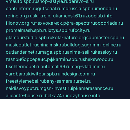
vmauto.spb.ru
shop-astyle.ru
derevo-s.ru
contrinform.ru
gutserial.ru
mdrussia.spb.ru
monod.ru
refine.org.ru
uk-krein.ru
kamensk61.ru
zooclub.info
filonov.org.ru
технокамск.рф
ra-spectr.ru
ooodriada.ru
promelmash.spb.ru
ixtys.spb.ru
fccity.ru
glamourstudio.spb.ru
kola-nature.org
spbmaster.spb.ru
musicoutlet.ru
china.msk.ru
bulldog.su
grimm-online.ru
outlander.net.ru
maga.spb.ru
anime-sell.ru
keseloy.ru
газприборсервис.рф
karmin.spb.ru
shekswood.ru
tischlermebel.ru
automall66.ru
mag-vladimir.ru
yardbar.ru
kiwitour.spb.ru
indesign.com.ru
freestylemebel.ru
bany-samara.ru
rsei.ru
naidisvoyput.ru
mgsn-invest.ru
ipkamerasannce.ru
alicante-house.ru
ibelka74.ru
cozyhouse.info
vlkargalev-studio.ru
700mb.ru
figura-ufa.ru
alina-live.ru
belarusiannews.ru
womenknow.ru
dos-vniimk.ru
sega.net.ru
dv.net.ru
phenomenonsofhistory.com
telesputnik.net.ru
wall.pp.ru
pylesosroidmi.ru