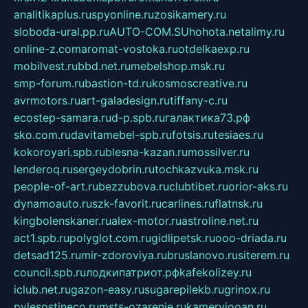
analitikaplus.ru
spyonline.ru
zosikamery.ru
sloboda-ural.pp.ru
AUTO-COM.SU
hohota.net
alimy.ru
online-z.com
aromat-vostoka.ru
otdelkaexp.ru
mobilvest.ru
bbd.net.ru
mebelshop.msk.ru
smp-forum.ru
bastion-td.ru
kosmoscreative.ru
avrmotors.ru
art-galadesign.ru
tiffany-c.ru
ecostep-samara.ru
d-p.spb.ru
галактика73.рф
sko.com.ru
davitamebel-spb.ru
fotsis.ru
tesiaes.ru
kokoroyari.spb.ru
blesna-kazan.ru
mossilver.ru
lenderoq.ru
sergeydobrin.ru
tochkazvuka.msk.ru
people-of-art.ru
bezzubova.ru
clubtibet.ru
orior-aks.ru
dynamoauto.ru
szk-favorit.ru
carlines.ru
flatnsk.ru
kingbolenskaner.ru
alex-motor.ru
astroline.net.ru
act1.spb.ru
polyglot.com.ru
gidlipetsk.ru
ooo-driada.ru
detsad125.ru
mir-zdoroviya.ru
bruslanovo.ru
siterem.ru
council.spb.ru
лодкипатриот.рф
kafekolizey.ru
iclub.net.ru
gazon-easy.ru
sugarepilekb.ru
grinox.ru
pylesostineco.ru
msts-ozarenie.ru
kameryjooan.ru