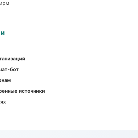
фирм
ми
ганизаций
чат-бот
онам
еренные источники
иях