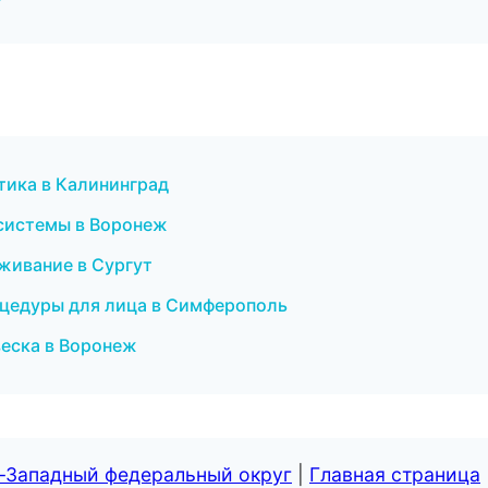
птика в Калининград
системы в Воронеж
уживание в Сургут
роцедуры для лица в Симферополь
веска в Воронеж
о-Западный федеральный округ
|
Главная страница