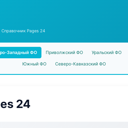
 Справочник Pages 24
ро-Западный ФО
Приволжский ФО
Уральский ФО
Южный ФО
Северо-Кавказский ФО
es 24