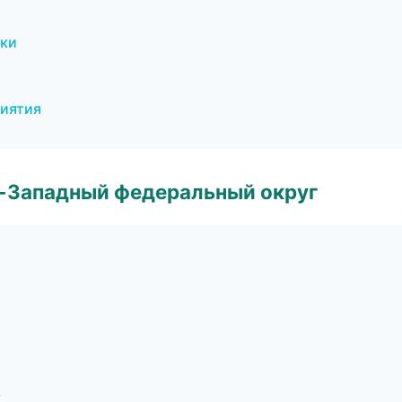
ски
риятия
о-Западный федеральный округ
к