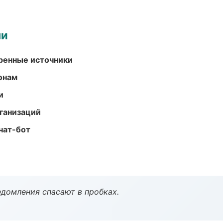
ми
еренные источники
онам
и
ганизаций
чат-бот
домления спасают в пробках.