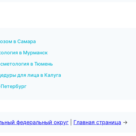
козом в Самара
кология в Мурманск
осметология в Тюмень
оцедуры для лица в Калуга
т-Петербург
альный федеральный округ
|
Главная страница
→