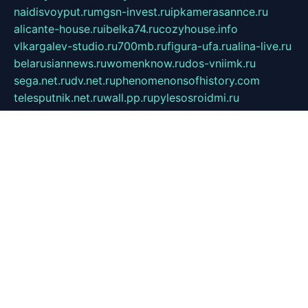
naidisvoyput.ru
mgsn-invest.ru
ipkamerasannce.ru
alicante-house.ru
ibelka74.ru
cozyhouse.info
vlkargalev-studio.ru
700mb.ru
figura-ufa.ru
alina-live.ru
belarusiannews.ru
womenknow.ru
dos-vniimk.ru
sega.net.ru
dv.net.ru
phenomenonsofhistory.com
telesputnik.net.ru
wall.pp.ru
pylesosroidmi.ru
gtc-clan.ru
cligs.ru
bibikazap.ru
popova.org.ru
netwhistler.spb.ru
bellvil.ru
bonzon.ru
iss-vladik.ru
defiparis.net.ru
las-gryzas.ru
amku.ru
electednews.spb.ru
feather.org.ru
spar72.ru
tankiigri.ru
dominus.com.ru
ibtree.ru
sanykool.pp.ru
unixlib.org.ru
menatep.spb.ru
gartenterrassen.ru
printeka.ru
skvozilka.com.ru
parkovka-pub.ru
lovemobi.ru
art-ru.ru
emulatorz.com.ru
alucomp.com.ru
tatforum.com.ru
alternativa-profi.ru
dermakler.ru
artsurvey.ru
aredir.ru
khimspas.ru
centr-maxi.ru
2018r.ru
bort-stomer-defort.ru
professional2.ru
gibsons.ru
artselena.ru
art-pilot.ru
ingredient.spb.ru