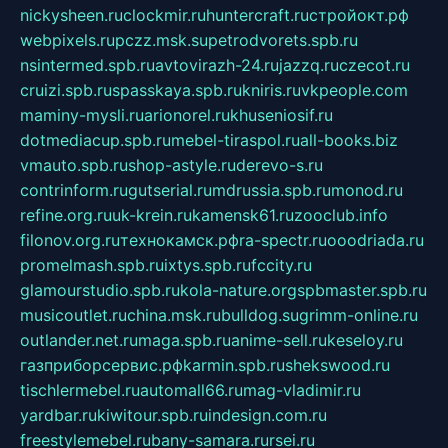
nickysheen.ru
clockmir.ru
huntercraft.ru
стройокт.рф
webpixels.ru
pczz.msk.su
petrodvorets.spb.ru
nsintermed.spb.ru
avtovirazh-24.ru
jazzq.ru
czecot.ru
cruizi.spb.ru
spasskaya.spb.ru
kniris.ru
vkpeople.com
maminy-mysli.ru
arionorel.ru
khuseniosif.ru
dotmediacup.spb.ru
mebel-tiraspol.ru
all-books.biz
vmauto.spb.ru
shop-astyle.ru
derevo-s.ru
contrinform.ru
gutserial.ru
mdrussia.spb.ru
monod.ru
refine.org.ru
uk-krein.ru
kamensk61.ru
zooclub.info
filonov.org.ru
технокамск.рф
ra-spectr.ru
ooodriada.ru
promelmash.spb.ru
ixtys.spb.ru
fccity.ru
glamourstudio.spb.ru
kola-nature.org
spbmaster.spb.ru
musicoutlet.ru
china.msk.ru
bulldog.su
grimm-online.ru
outlander.net.ru
maga.spb.ru
anime-sell.ru
keseloy.ru
газприборсервис.рф
karmin.spb.ru
shekswood.ru
tischlermebel.ru
automall66.ru
mag-vladimir.ru
yardbar.ru
kiwitour.spb.ru
indesign.com.ru
freestylemebel.ru
bany-samara.ru
rsei.ru