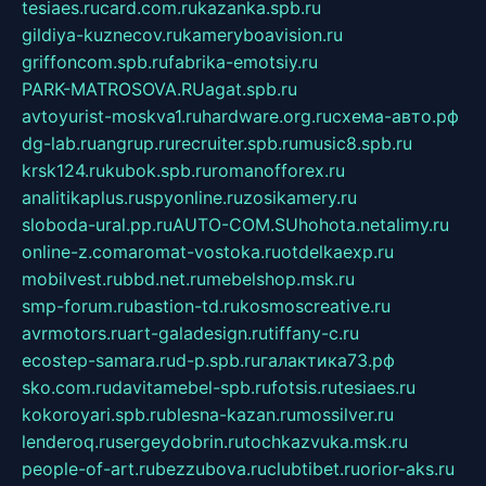
tesiaes.ru
card.com.ru
kazanka.spb.ru
gildiya-kuznecov.ru
kameryboavision.ru
griffoncom.spb.ru
fabrika-emotsiy.ru
PARK-MATROSOVA.RU
agat.spb.ru
avtoyurist-moskva1.ru
hardware.org.ru
схема-авто.рф
dg-lab.ru
angrup.ru
recruiter.spb.ru
music8.spb.ru
krsk124.ru
kubok.spb.ru
romanofforex.ru
analitikaplus.ru
spyonline.ru
zosikamery.ru
sloboda-ural.pp.ru
AUTO-COM.SU
hohota.net
alimy.ru
online-z.com
aromat-vostoka.ru
otdelkaexp.ru
mobilvest.ru
bbd.net.ru
mebelshop.msk.ru
smp-forum.ru
bastion-td.ru
kosmoscreative.ru
avrmotors.ru
art-galadesign.ru
tiffany-c.ru
ecostep-samara.ru
d-p.spb.ru
галактика73.рф
sko.com.ru
davitamebel-spb.ru
fotsis.ru
tesiaes.ru
kokoroyari.spb.ru
blesna-kazan.ru
mossilver.ru
lenderoq.ru
sergeydobrin.ru
tochkazvuka.msk.ru
people-of-art.ru
bezzubova.ru
clubtibet.ru
orior-aks.ru