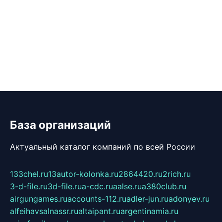
База организаций
Актуальный каталог компаний по всей России
133chel.ru
13autor-kolonka.ru
2864420.ru
2rich.ru
3-d-file.ru
3d-file.ru
a-cdc.ru
aalse.ru
a380club.ru
airgungames.ru
accounts-112.ru
adler-jun.ru
adonyev.ru
alfeihavsalnassr.ru
altaipant.ru
argentinamia.ru