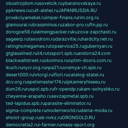
obustrojdom.ru
sovetcik.ru
ybaranovskaya.ru
ppknews.ru
cult-alshei.ru
JAPANRUSSIA.RU
proekciyamebel.ru
imper-finans.ru
rim.org.ru
glamourai.ru
brassminus.ru
zabor-pro.ru
ftn.pp.ru
dorogoe58.ru
laimengpacker.ru
kuzova-zapchasti.ru
sageerp.ru
taxodrom.ru
dsrazvitie.ru
hardcity.net.ru
ratinghomegames.ru
topservice25.ru
gubernyan.ru
gtglasslined.ru
ii4.ru
tssport.spb.ru
andorra24.com
blackwallstreet.ru
oboimos.ru
optim-doors.com.ru
ikuch.ru
nycr.org.ru
npa21.ru
vremya-ch.spb.ru
desert000.ru
ivtorgi.ru
ifiori.ru
catalog-statei.ru
dcv.org.ru
spetsmaster174.ru
ipkameryhiseeu.ru
dum26.ru
ruspol.spb.ru
fr-opendp.ru
kam-solnyshko.ru
cheyenne-arapaho.ru
sevzapmetal.spb.ru
ted-lapidus.spb.ru
parasite-eliminator.ru
sigma-complete.ru
modernworld.ru
dama-moda.ru
eholot-group.ru
sk-nvkz.ru
DRONGOLD.RU
democratia2.ru
i-farmer.ru
mass-sport.org