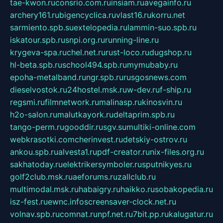
tae-kwon.ru
consrio.com.ru
insiam.ru
avegainfo.ru
archery161.ru
bigencyclica.ru
vlast16.ru
korru.net
sarmiento.spb.su
extelopedia.ru
lammin-suo.spb.ru
iskatour.spb.ru
snpi.org.ru
running-line.ru
krygeva-spa.ru
chel.net.ru
rust-loco.ru
dugshop.ru
hl-beta.spb.ru
school494.spb.ru
mymubaby.ru
epoha-metalband.ru
ngr.spb.ru
rusgosnews.com
dieselvostok.ru
24hostel.msk.ru
w-dev.ru
f-ship.ru
regsmi.ru
filmnetwork.ru
malinasp.ru
kinosvin.ru
h2o-salon.ru
malutkayork.ru
deltaprim.spb.ru
tango-perm.ru
gooddir.ru
sgv.su
multiki-online.com
webkrasotki.com
cherinvest.ru
detskiy-ostrov.ru
ankou.spb.ru
alvesta1.ru
pdf-creator.ru
nix-files.org.ru
sakhatoday.ru
elektrikersymboler.ru
sputnikyes.ru
golf2club.msk.ru
aeforums.ru
zallclub.ru
multimodal.msk.ru
habaigry.ru
haikko.ru
sobakopedia.ru
isz-fest.ru
ewnc.info
screensaver-clock.net.ru
volnav.spb.ru
comnat.ru
npf.net.ru
7bit.pp.ru
kalugatur.ru