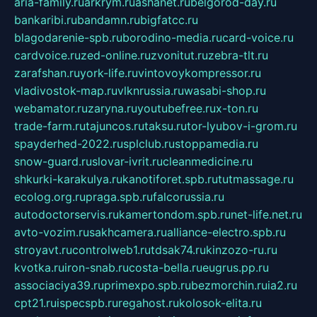
aria-family.ru
arkrym.ru
ashanet.ru
belgorod-day.ru
bankaribi.ru
bandamn.ru
bigfatcc.ru
blagodarenie-spb.ru
borodino-media.ru
card-voice.ru
cardvoice.ru
zed-online.ru
zvonitut.ru
zebra-tlt.ru
zarafshan.ru
york-life.ru
vintovoykompressor.ru
vladivostok-map.ru
vlknrussia.ru
wasabi-shop.ru
webamator.ru
zaryna.ru
youtubefree.ru
x-ton.ru
trade-farm.ru
tajuncos.ru
taksu.ru
tor-lyubov-i-grom.ru
spayderhed-2022.ru
splclub.ru
stoppamedia.ru
snow-guard.ru
slovar-ivrit.ru
cleanmedicine.ru
shkurki-karakulya.ru
kanotiforet.spb.ru
tutmassage.ru
ecolog.org.ru
praga.spb.ru
falcorussia.ru
autodoctorservis.ru
kamertondom.spb.ru
net-life.net.ru
avto-vozim.ru
sakhcamera.ru
alliance-electro.spb.ru
stroyavt.ru
controlweb1.ru
tdsak74.ru
kinzozo-ru.ru
kvotka.ru
iron-snab.ru
costa-bella.ru
eugrus.pp.ru
associaciya39.ru
primexpo.spb.ru
bezmorchin.ru
ia2.ru
cpt21.ru
ispecspb.ru
regahost.ru
kolosok-elita.ru