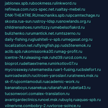
jablonex.spb.ru
bookmess.ru
linkword.ru
refineua.com.ru
cs-spec.net.ru
altay-mebel.ru
DNK-THEATRE.RU
mechaniks.spb.ru
ipcamtechage.ru
skosta.ru
a-sun.ru
stroy-ldsp.ru
snowlands.org.ru
childrensshoes.ru
mrlizzy.ru
mebelsofiakrd.ru
bulizhenko.ru
rumantick.net.ru
mtszerno.ru
daily-fishing.ru
glushiteli-v-spb.ru
megasat.org.ru
localization.net.ru
flyingfish.pp.ru
ds5teremok.ru
aclib.spb.ru
komissionka30.ru
mag-profit.ru
icentre-74.ru
leasing-nsk.ru
hd39.ru
rcd.com.ru
bioprot.ru
deltaextreme.ru
mirkotlov07.ru
mycrossway.ru
temamedia.ru
art-fusing.ru
cbslefort.ru
sunroadwatch.ru
citroen-yaroslavl.ru
ratnews.msk.ru
sk-if.ru
joomlamoduli.ru
academic-work.ru
bananaboys.ru
sanekua.ru
lianafrukt.ru
beta43.ru
tucsonwoori.com
alex-translation.ru
avantgardeclinics.ru
noel.msk.ru
buylq.ru
aquas-spb.ru
vilnerivne.com
bobry-2.ru
vtoroe-solnce.ru