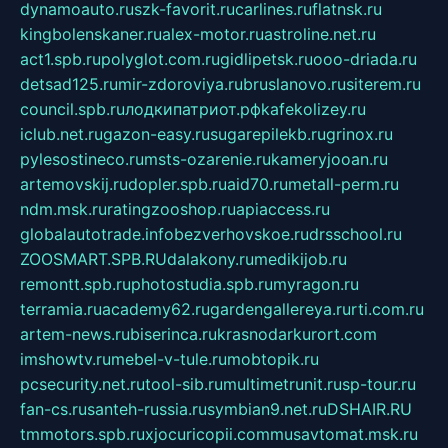
dynamoauto.ru
szk-favorit.ru
carlines.ru
flatnsk.ru
kingbolenskaner.ru
alex-motor.ru
astroline.net.ru
act1.spb.ru
polyglot.com.ru
gidlipetsk.ru
ooo-driada.ru
detsad125.ru
mir-zdoroviya.ru
bruslanovo.ru
siterem.ru
council.spb.ru
лодкипатриот.рф
kafekolizey.ru
iclub.net.ru
gazon-easy.ru
sugarepilekb.ru
grinox.ru
pylesostineco.ru
msts-ozarenie.ru
kameryjooan.ru
artemovskij.ru
dopler.spb.ru
aid70.ru
metall-perm.ru
ndm.msk.ru
ratingzooshop.ru
apiaccess.ru
globalautotrade.info
bezverhovskoe.ru
drsschool.ru
ZOOSMART.SPB.RU
dalakony.ru
medikijob.ru
remontt.spb.ru
photostudia.spb.ru
myragon.ru
terramia.ru
academy62.ru
gardengallereya.ru
rti.com.ru
artem-news.ru
biserinca.ru
krasnodarkurort.com
imshowtv.ru
mebel-v-tule.ru
mobtopik.ru
pcsecurity.net.ru
tool-sib.ru
multimetrunit.ru
sp-tour.ru
fan-cs.ru
santeh-russia.ru
symbian9.net.ru
DSHAIR.RU
tmmotors.spb.ru
xjocuricopii.com
musavtomat.msk.ru