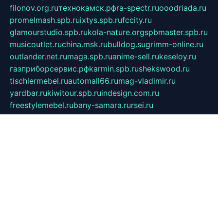
filonov.org.ru
технокамск.рф
ra-spectr.ru
ooodriada.ru
promelmash.spb.ru
ixtys.spb.ru
fccity.ru
glamourstudio.spb.ru
kola-nature.org
spbmaster.spb.ru
musicoutlet.ru
china.msk.ru
bulldog.su
grimm-online.ru
outlander.net.ru
maga.spb.ru
anime-sell.ru
keseloy.ru
газприборсервис.рф
karmin.spb.ru
shekswood.ru
tischlermebel.ru
automall66.ru
mag-vladimir.ru
yardbar.ru
kiwitour.spb.ru
indesign.com.ru
freestylemebel.ru
bany-samara.ru
rsei.ru
naidisvoyput.ru
mgsn-invest.ru
ipkamerasannce.ru
alicante-house.ru
ibelka74.ru
cozyhouse.info
vlkargalev-studio.ru
700mb.ru
figura-ufa.ru
alina-live.ru
belarusiannews.ru
womenknow.ru
dos-vniimk.ru
sega.net.ru
dv.net.ru
phenomenonsofhistory.com
telesputnik.net.ru
wall.pp.ru
pylesosroidmi.ru
gtc-clan.ru
cligs.ru
bibikazap.ru
popova.org.ru
netwhistler.spb.ru
bellvil.ru
bonzon.ru
iss-vladik.ru
defiparis.net.ru
las-gryzas.ru
amku.ru