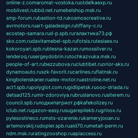
online-z.com
aromat-vostoka.ru
otdelkaexp.ru
mobilvest.ru
bbd.net.ru
mebelshop.msk.ru
smp-forum.ru
bastion-td.ru
kosmoscreative.ru
avrmotors.ru
art-galadesign.ru
tiffany-c.ru
ecostep-samara.ru
d-p.spb.ru
галактика73.рф
sko.com.ru
davitamebel-spb.ru
fotsis.ru
tesiaes.ru
kokoroyari.spb.ru
blesna-kazan.ru
mossilver.ru
lenderoq.ru
sergeydobrin.ru
tochkazvuka.msk.ru
people-of-art.ru
bezzubova.ru
clubtibet.ru
orior-aks.ru
dynamoauto.ru
szk-favorit.ru
carlines.ru
flatnsk.ru
kingbolenskaner.ru
alex-motor.ru
astroline.net.ru
act1.spb.ru
polyglot.com.ru
gidlipetsk.ru
ooo-driada.ru
detsad125.ru
mir-zdoroviya.ru
bruslanovo.ru
siterem.ru
council.spb.ru
лодкипатриот.рф
kafekolizey.ru
iclub.net.ru
gazon-easy.ru
sugarepilekb.ru
grinox.ru
pylesostineco.ru
msts-ozarenie.ru
kameryjooan.ru
artemovskij.ru
dopler.spb.ru
aid70.ru
metall-perm.ru
ndm.msk.ru
ratingzooshop.ru
apiaccess.ru