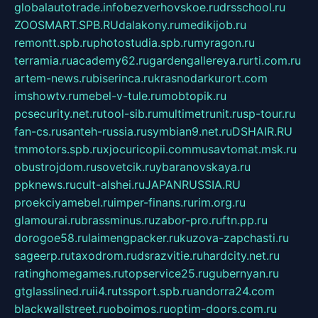
globalautotrade.info
bezverhovskoe.ru
drsschool.ru
ZOOSMART.SPB.RU
dalakony.ru
medikijob.ru
remontt.spb.ru
photostudia.spb.ru
myragon.ru
terramia.ru
academy62.ru
gardengallereya.ru
rti.com.ru
artem-news.ru
biserinca.ru
krasnodarkurort.com
imshowtv.ru
mebel-v-tule.ru
mobtopik.ru
pcsecurity.net.ru
tool-sib.ru
multimetrunit.ru
sp-tour.ru
fan-cs.ru
santeh-russia.ru
symbian9.net.ru
DSHAIR.RU
tmmotors.spb.ru
xjocuricopii.com
musavtomat.msk.ru
obustrojdom.ru
sovetcik.ru
ybaranovskaya.ru
ppknews.ru
cult-alshei.ru
JAPANRUSSIA.RU
proekciyamebel.ru
imper-finans.ru
rim.org.ru
glamourai.ru
brassminus.ru
zabor-pro.ru
ftn.pp.ru
dorogoe58.ru
laimengpacker.ru
kuzova-zapchasti.ru
sageerp.ru
taxodrom.ru
dsrazvitie.ru
hardcity.net.ru
ratinghomegames.ru
topservice25.ru
gubernyan.ru
gtglasslined.ru
ii4.ru
tssport.spb.ru
andorra24.com
blackwallstreet.ru
oboimos.ru
optim-doors.com.ru