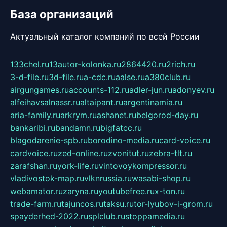
База организаций
Актуальный каталог компаний по всей России
133chel.ru
13autor-kolonka.ru
2864420.ru
2rich.ru
3-d-file.ru
3d-file.ru
a-cdc.ru
aalse.ru
a380club.ru
airgungames.ru
accounts-112.ru
adler-jun.ru
adonyev.ru
alfeihavsalnassr.ru
altaipant.ru
argentinamia.ru
aria-family.ru
arkrym.ru
ashanet.ru
belgorod-day.ru
bankaribi.ru
bandamn.ru
bigfatcc.ru
blagodarenie-spb.ru
borodino-media.ru
card-voice.ru
cardvoice.ru
zed-online.ru
zvonitut.ru
zebra-tlt.ru
zarafshan.ru
york-life.ru
vintovoykompressor.ru
vladivostok-map.ru
vlknrussia.ru
wasabi-shop.ru
webamator.ru
zaryna.ru
youtubefree.ru
x-ton.ru
trade-farm.ru
tajuncos.ru
taksu.ru
tor-lyubov-i-grom.ru
spayderhed-2022.ru
splclub.ru
stoppamedia.ru