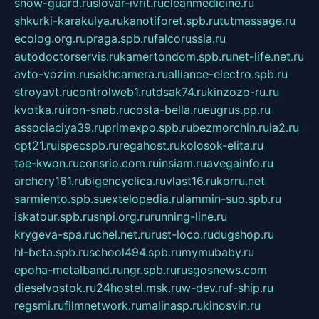
snow-guard.ru
slovar-ivrit.ru
cleanmedicine.ru
shkurki-karakulya.ru
kanotiforet.spb.ru
tutmassage.ru
ecolog.org.ru
praga.spb.ru
falcorussia.ru
autodoctorservis.ru
kamertondom.spb.ru
net-life.net.ru
avto-vozim.ru
sakhcamera.ru
alliance-electro.spb.ru
stroyavt.ru
controlweb1.ru
tdsak74.ru
kinzozo-ru.ru
kvotka.ru
iron-snab.ru
costa-bella.ru
eugrus.pp.ru
associaciya39.ru
primexpo.spb.ru
bezmorchin.ru
ia2.ru
cpt21.ru
ispecspb.ru
regahost.ru
kolosok-elita.ru
tae-kwon.ru
consrio.com.ru
insiam.ru
avegainfo.ru
archery161.ru
bigencyclica.ru
vlast16.ru
korru.net
sarmiento.spb.su
extelopedia.ru
lammin-suo.spb.ru
iskatour.spb.ru
snpi.org.ru
running-line.ru
krygeva-spa.ru
chel.net.ru
rust-loco.ru
dugshop.ru
hl-beta.spb.ru
school494.spb.ru
mymubaby.ru
epoha-metalband.ru
ngr.spb.ru
rusgosnews.com
dieselvostok.ru
24hostel.msk.ru
w-dev.ru
f-ship.ru
regsmi.ru
filmnetwork.ru
malinasp.ru
kinosvin.ru