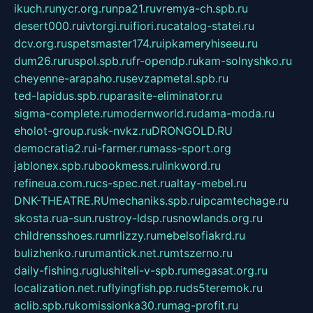
ikuch.ru
nycr.org.ru
npa21.ru
vremya-ch.spb.ru
desert000.ru
ivtorgi.ru
ifiori.ru
catalog-statei.ru
dcv.org.ru
spetsmaster174.ru
ipkameryhiseeu.ru
dum26.ru
ruspol.spb.ru
fr-opendp.ru
kam-solnyshko.ru
cheyenne-arapaho.ru
sevzapmetal.spb.ru
ted-lapidus.spb.ru
parasite-eliminator.ru
sigma-complete.ru
modernworld.ru
dama-moda.ru
eholot-group.ru
sk-nvkz.ru
DRONGOLD.RU
democratia2.ru
i-farmer.ru
mass-sport.org
jablonex.spb.ru
bookmess.ru
linkword.ru
refineua.com.ru
cs-spec.net.ru
altay-mebel.ru
DNK-THEATRE.RU
mechaniks.spb.ru
ipcamtechage.ru
skosta.ru
a-sun.ru
stroy-ldsp.ru
snowlands.org.ru
childrensshoes.ru
mrlizzy.ru
mebelsofiakrd.ru
bulizhenko.ru
rumantick.net.ru
mtszerno.ru
daily-fishing.ru
glushiteli-v-spb.ru
megasat.org.ru
localization.net.ru
flyingfish.pp.ru
ds5teremok.ru
aclib.spb.ru
komissionka30.ru
mag-profit.ru