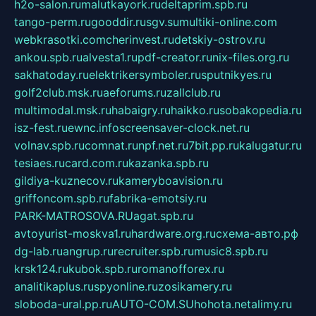
h2o-salon.ru
malutkayork.ru
deltaprim.spb.ru
tango-perm.ru
gooddir.ru
sgv.su
multiki-online.com
webkrasotki.com
cherinvest.ru
detskiy-ostrov.ru
ankou.spb.ru
alvesta1.ru
pdf-creator.ru
nix-files.org.ru
sakhatoday.ru
elektrikersymboler.ru
sputnikyes.ru
golf2club.msk.ru
aeforums.ru
zallclub.ru
multimodal.msk.ru
habaigry.ru
haikko.ru
sobakopedia.ru
isz-fest.ru
ewnc.info
screensaver-clock.net.ru
volnav.spb.ru
comnat.ru
npf.net.ru
7bit.pp.ru
kalugatur.ru
tesiaes.ru
card.com.ru
kazanka.spb.ru
gildiya-kuznecov.ru
kameryboavision.ru
griffoncom.spb.ru
fabrika-emotsiy.ru
PARK-MATROSOVA.RU
agat.spb.ru
avtoyurist-moskva1.ru
hardware.org.ru
схема-авто.рф
dg-lab.ru
angrup.ru
recruiter.spb.ru
music8.spb.ru
krsk124.ru
kubok.spb.ru
romanofforex.ru
analitikaplus.ru
spyonline.ru
zosikamery.ru
sloboda-ural.pp.ru
AUTO-COM.SU
hohota.net
alimy.ru