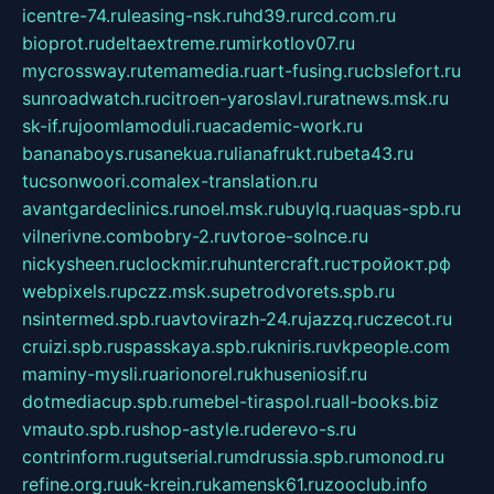
icentre-74.ru
leasing-nsk.ru
hd39.ru
rcd.com.ru
bioprot.ru
deltaextreme.ru
mirkotlov07.ru
mycrossway.ru
temamedia.ru
art-fusing.ru
cbslefort.ru
sunroadwatch.ru
citroen-yaroslavl.ru
ratnews.msk.ru
sk-if.ru
joomlamoduli.ru
academic-work.ru
bananaboys.ru
sanekua.ru
lianafrukt.ru
beta43.ru
tucsonwoori.com
alex-translation.ru
avantgardeclinics.ru
noel.msk.ru
buylq.ru
aquas-spb.ru
vilnerivne.com
bobry-2.ru
vtoroe-solnce.ru
nickysheen.ru
clockmir.ru
huntercraft.ru
стройокт.рф
webpixels.ru
pczz.msk.su
petrodvorets.spb.ru
nsintermed.spb.ru
avtovirazh-24.ru
jazzq.ru
czecot.ru
cruizi.spb.ru
spasskaya.spb.ru
kniris.ru
vkpeople.com
maminy-mysli.ru
arionorel.ru
khuseniosif.ru
dotmediacup.spb.ru
mebel-tiraspol.ru
all-books.biz
vmauto.spb.ru
shop-astyle.ru
derevo-s.ru
contrinform.ru
gutserial.ru
mdrussia.spb.ru
monod.ru
refine.org.ru
uk-krein.ru
kamensk61.ru
zooclub.info