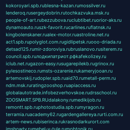
kokoroyari.spb.ru
blesna-kazan.ru
mossilver.ru
lenderoq.ru
sergeydobrin.ru
tochkazvuka.msk.ru
people-of-art.ru
bezzubova.ru
clubtibet.ru
orior-aks.ru
dynamoauto.ru
szk-favorit.ru
carlines.ru
flatnsk.ru
kingbolenskaner.ru
alex-motor.ru
astroline.net.ru
act1.spb.ru
polyglot.com.ru
gidlipetsk.ru
ooo-driada.ru
detsad125.ru
mir-zdoroviya.ru
bruslanovo.ru
siterem.ru
council.spb.ru
лодкипатриот.рф
kafekolizey.ru
iclub.net.ru
gazon-easy.ru
sugarepilekb.ru
grinox.ru
pylesostineco.ru
msts-ozarenie.ru
kameryjooan.ru
artemovskij.ru
dopler.spb.ru
aid70.ru
metall-perm.ru
ndm.msk.ru
ratingzooshop.ru
apiaccess.ru
globalautotrade.info
bezverhovskoe.ru
drsschool.ru
ZOOSMART.SPB.RU
dalakony.ru
medikijob.ru
remontt.spb.ru
photostudia.spb.ru
myragon.ru
terramia.ru
academy62.ru
gardengallereya.ru
rti.com.ru
artem-news.ru
biserinca.ru
krasnodarkurort.com
imshowtv.ru
mebel-v-tule.ru
mobtopik.ru