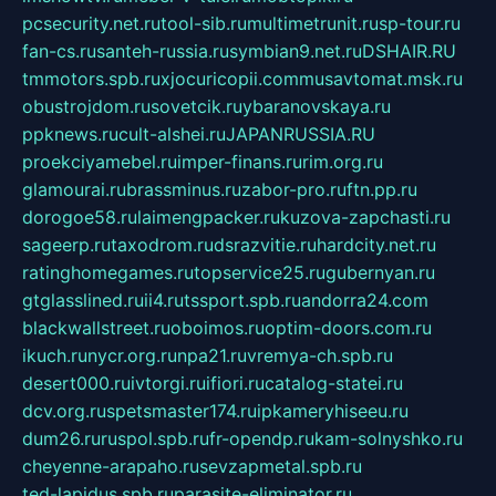
pcsecurity.net.ru
tool-sib.ru
multimetrunit.ru
sp-tour.ru
fan-cs.ru
santeh-russia.ru
symbian9.net.ru
DSHAIR.RU
tmmotors.spb.ru
xjocuricopii.com
musavtomat.msk.ru
obustrojdom.ru
sovetcik.ru
ybaranovskaya.ru
ppknews.ru
cult-alshei.ru
JAPANRUSSIA.RU
proekciyamebel.ru
imper-finans.ru
rim.org.ru
glamourai.ru
brassminus.ru
zabor-pro.ru
ftn.pp.ru
dorogoe58.ru
laimengpacker.ru
kuzova-zapchasti.ru
sageerp.ru
taxodrom.ru
dsrazvitie.ru
hardcity.net.ru
ratinghomegames.ru
topservice25.ru
gubernyan.ru
gtglasslined.ru
ii4.ru
tssport.spb.ru
andorra24.com
blackwallstreet.ru
oboimos.ru
optim-doors.com.ru
ikuch.ru
nycr.org.ru
npa21.ru
vremya-ch.spb.ru
desert000.ru
ivtorgi.ru
ifiori.ru
catalog-statei.ru
dcv.org.ru
spetsmaster174.ru
ipkameryhiseeu.ru
dum26.ru
ruspol.spb.ru
fr-opendp.ru
kam-solnyshko.ru
cheyenne-arapaho.ru
sevzapmetal.spb.ru
ted-lapidus.spb.ru
parasite-eliminator.ru