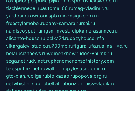
газприборсервис.рф
karmin.spb.ru
shekswood.ru
tischlermebel.ru
automall66.ru
mag-vladimir.ru
yardbar.ru
kiwitour.spb.ru
indesign.com.ru
freestylemebel.ru
bany-samara.ru
rsei.ru
naidisvoyput.ru
mgsn-invest.ru
ipkamerasannce.ru
alicante-house.ru
ibelka74.ru
cozyhouse.info
vlkargalev-studio.ru
700mb.ru
figura-ufa.ru
alina-live.ru
belarusiannews.ru
womenknow.ru
dos-vniimk.ru
sega.net.ru
dv.net.ru
phenomenonsofhistory.com
telesputnik.net.ru
wall.pp.ru
pylesosroidmi.ru
gtc-clan.ru
cligs.ru
bibikazap.ru
popova.org.ru
netwhistler.spb.ru
bellvil.ru
bonzon.ru
iss-vladik.ru
defiparis.net.ru
las-gryzas.ru
amku.ru
electednews.spb.ru
feather.org.ru
spar72.ru
tankiigri.ru
dominus.com.ru
ibtree.ru
sanykool.pp.ru
unixlib.org.ru
menatep.spb.ru
gartenterrassen.ru
printeka.ru
skvozilka.com.ru
parkovka-pub.ru
lovemobi.ru
art-ru.ru
emulatorz.com.ru
alucomp.com.ru
tatforum.com.ru