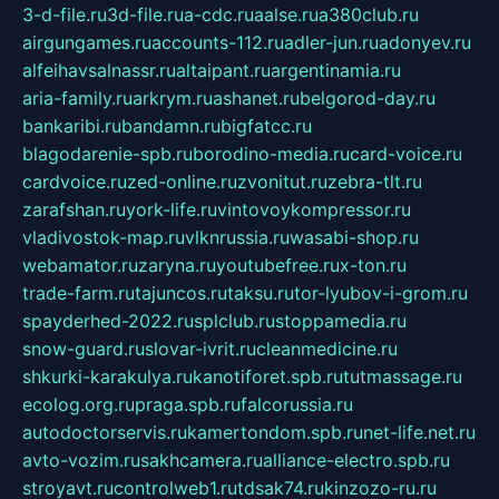
3-d-file.ru
3d-file.ru
a-cdc.ru
aalse.ru
a380club.ru
airgungames.ru
accounts-112.ru
adler-jun.ru
adonyev.ru
alfeihavsalnassr.ru
altaipant.ru
argentinamia.ru
aria-family.ru
arkrym.ru
ashanet.ru
belgorod-day.ru
bankaribi.ru
bandamn.ru
bigfatcc.ru
blagodarenie-spb.ru
borodino-media.ru
card-voice.ru
cardvoice.ru
zed-online.ru
zvonitut.ru
zebra-tlt.ru
zarafshan.ru
york-life.ru
vintovoykompressor.ru
vladivostok-map.ru
vlknrussia.ru
wasabi-shop.ru
webamator.ru
zaryna.ru
youtubefree.ru
x-ton.ru
trade-farm.ru
tajuncos.ru
taksu.ru
tor-lyubov-i-grom.ru
spayderhed-2022.ru
splclub.ru
stoppamedia.ru
snow-guard.ru
slovar-ivrit.ru
cleanmedicine.ru
shkurki-karakulya.ru
kanotiforet.spb.ru
tutmassage.ru
ecolog.org.ru
praga.spb.ru
falcorussia.ru
autodoctorservis.ru
kamertondom.spb.ru
net-life.net.ru
avto-vozim.ru
sakhcamera.ru
alliance-electro.spb.ru
stroyavt.ru
controlweb1.ru
tdsak74.ru
kinzozo-ru.ru