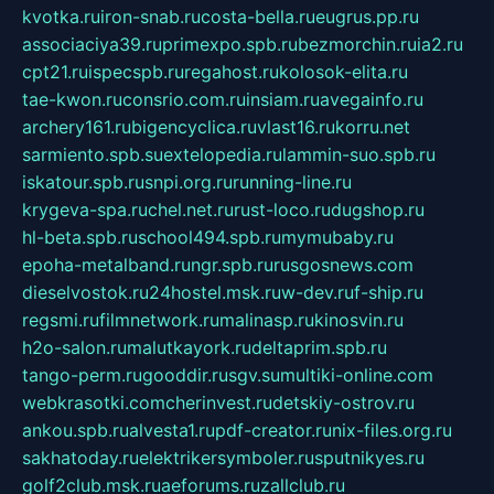
kvotka.ru
iron-snab.ru
costa-bella.ru
eugrus.pp.ru
associaciya39.ru
primexpo.spb.ru
bezmorchin.ru
ia2.ru
cpt21.ru
ispecspb.ru
regahost.ru
kolosok-elita.ru
tae-kwon.ru
consrio.com.ru
insiam.ru
avegainfo.ru
archery161.ru
bigencyclica.ru
vlast16.ru
korru.net
sarmiento.spb.su
extelopedia.ru
lammin-suo.spb.ru
iskatour.spb.ru
snpi.org.ru
running-line.ru
krygeva-spa.ru
chel.net.ru
rust-loco.ru
dugshop.ru
hl-beta.spb.ru
school494.spb.ru
mymubaby.ru
epoha-metalband.ru
ngr.spb.ru
rusgosnews.com
dieselvostok.ru
24hostel.msk.ru
w-dev.ru
f-ship.ru
regsmi.ru
filmnetwork.ru
malinasp.ru
kinosvin.ru
h2o-salon.ru
malutkayork.ru
deltaprim.spb.ru
tango-perm.ru
gooddir.ru
sgv.su
multiki-online.com
webkrasotki.com
cherinvest.ru
detskiy-ostrov.ru
ankou.spb.ru
alvesta1.ru
pdf-creator.ru
nix-files.org.ru
sakhatoday.ru
elektrikersymboler.ru
sputnikyes.ru
golf2club.msk.ru
aeforums.ru
zallclub.ru