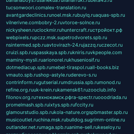
bananaboys.ru
sanekua.ru
lianafrukt.ru
beta43.ru
tucsonwoori.com
alex-translation.ru
avantgardeclinics.ru
noel.msk.ru
buylq.ru
aquas-spb.ru
vilnerivne.com
bobry-2.ru
vtoroe-solnce.ru
nickysheen.ru
clockmir.ru
huntercraft.ru
стройокт.рф
webpixels.ru
pczz.msk.su
petrodvorets.spb.ru
nsintermed.spb.ru
avtovirazh-24.ru
jazzq.ru
czecot.ru
cruizi.spb.ru
spasskaya.spb.ru
kniris.ru
vkpeople.com
maminy-mysli.ru
arionorel.ru
khuseniosif.ru
dotmediacup.spb.ru
mebel-tiraspol.ru
all-books.biz
vmauto.spb.ru
shop-astyle.ru
derevo-s.ru
contrinform.ru
gutserial.ru
mdrussia.spb.ru
monod.ru
refine.org.ru
uk-krein.ru
kamensk61.ru
zooclub.info
filonov.org.ru
технокамск.рф
ra-spectr.ru
ooodriada.ru
promelmash.spb.ru
ixtys.spb.ru
fccity.ru
glamourstudio.spb.ru
kola-nature.org
spbmaster.spb.ru
musicoutlet.ru
china.msk.ru
bulldog.su
grimm-online.ru
outlander.net.ru
maga.spb.ru
anime-sell.ru
keseloy.ru