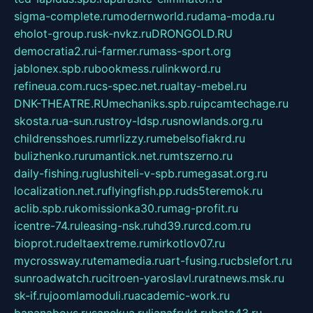
sigma-complete.ru
modernworld.ru
dama-moda.ru
eholot-group.ru
sk-nvkz.ru
DRONGOLD.RU
democratia2.ru
i-farmer.ru
mass-sport.org
jablonex.spb.ru
bookmess.ru
linkword.ru
refineua.com.ru
cs-spec.net.ru
altay-mebel.ru
DNK-THEATRE.RU
mechaniks.spb.ru
ipcamtechage.ru
skosta.ru
a-sun.ru
stroy-ldsp.ru
snowlands.org.ru
childrensshoes.ru
mrlizzy.ru
mebelsofiakrd.ru
bulizhenko.ru
rumantick.net.ru
mtszerno.ru
daily-fishing.ru
glushiteli-v-spb.ru
megasat.org.ru
localization.net.ru
flyingfish.pp.ru
ds5teremok.ru
aclib.spb.ru
komissionka30.ru
mag-profit.ru
icentre-74.ru
leasing-nsk.ru
hd39.ru
rcd.com.ru
bioprot.ru
deltaextreme.ru
mirkotlov07.ru
mycrossway.ru
temamedia.ru
art-fusing.ru
cbslefort.ru
sunroadwatch.ru
citroen-yaroslavl.ru
ratnews.msk.ru
sk-if.ru
joomlamoduli.ru
academic-work.ru