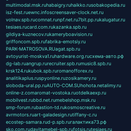
multimodal.msk.ru
habaigry.ru
haikko.ru
sobakopedia.ru
isz-fest.ru
ewnc.info
screensaver-clock.net.ru
volnav.spb.ru
comnat.ru
npf.net.ru
7bit.pp.ru
kalugatur.ru
tesiaes.ru
card.com.ru
kazanka.spb.ru
gildiya-kuznecov.ru
kameryboavision.ru
griffoncom.spb.ru
fabrika-emotsiy.ru
PARK-MATROSOVA.RU
agat.spb.ru
avtoyurist-moskva1.ru
hardware.org.ru
схема-авто.рф
dg-lab.ru
angrup.ru
recruiter.spb.ru
music8.spb.ru
krsk124.ru
kubok.spb.ru
romanofforex.ru
analitikaplus.ru
spyonline.ru
zosikamery.ru
sloboda-ural.pp.ru
AUTO-COM.SU
hohota.net
alimy.ru
online-z.com
aromat-vostoka.ru
otdelkaexp.ru
mobilvest.ru
bbd.net.ru
mebelshop.msk.ru
smp-forum.ru
bastion-td.ru
kosmoscreative.ru
avrmotors.ru
art-galadesign.ru
tiffany-c.ru
ecostep-samara.ru
d-p.spb.ru
галактика73.рф
sko.com.ru
davitamebel-spb.ru
fotsis.ru
tesiaes.ru