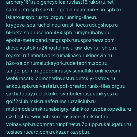
archery161.ru
bigencyclica.ru
vlast16.ru
korru.net
sarmiento.spb.su
extelopedia.ru
lammin-suo.spb.ru
iskatour.spb.ru
snpi.org.ru
running-line.ru
krygeva-spa.ru
chel.net.ru
rust-loco.ru
dugshop.ru
hl-beta.spb.ru
school494.spb.ru
mymubaby.ru
epoha-metalband.ru
ngr.spb.ru
rusgosnews.com
dieselvostok.ru
24hostel.msk.ru
w-dev.ru
f-ship.ru
regsmi.ru
filmnetwork.ru
malinasp.ru
kinosvin.ru
h2o-salon.ru
malutkayork.ru
deltaprim.spb.ru
tango-perm.ru
gooddir.ru
sgv.su
multiki-online.com
webkrasotki.com
cherinvest.ru
detskiy-ostrov.ru
ankou.spb.ru
alvesta1.ru
pdf-creator.ru
nix-files.org.ru
sakhatoday.ru
elektrikersymboler.ru
sputnikyes.ru
golf2club.msk.ru
aeforums.ru
zallclub.ru
multimodal.msk.ru
habaigry.ru
haikko.ru
sobakopedia.ru
isz-fest.ru
ewnc.info
screensaver-clock.net.ru
volnav.spb.ru
comnat.ru
npf.net.ru
7bit.pp.ru
kalugatur.ru
tesiaes.ru
card.com.ru
kazanka.spb.ru