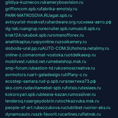
gildiya-kuznecov.ru
kameryboavision.ru
griffoncom.spb.ru
fabrika-emotsiy.ru
PARK-MATROSOVA.RU
agat.spb.ru
avtoyurist-moskva1.ru
hardware.org.ru
схема-авто.рф
dg-lab.ru
angrup.ru
recruiter.spb.ru
music8.spb.ru
krsk124.ru
kubok.spb.ru
romanofforex.ru
analitikaplus.ru
spyonline.ru
zosikamery.ru
sloboda-ural.pp.ru
AUTO-COM.SU
hohota.net
alimy.ru
online-z.com
aromat-vostoka.ru
otdelkaexp.ru
mobilvest.ru
bbd.net.ru
mebelshop.msk.ru
smp-forum.ru
bastion-td.ru
kosmoscreative.ru
avrmotors.ru
art-galadesign.ru
tiffany-c.ru
ecostep-samara.ru
d-p.spb.ru
галактика73.рф
sko.com.ru
davitamebel-spb.ru
fotsis.ru
tesiaes.ru
kokoroyari.spb.ru
blesna-kazan.ru
mossilver.ru
lenderoq.ru
sergeydobrin.ru
tochkazvuka.msk.ru
people-of-art.ru
bezzubova.ru
clubtibet.ru
orior-aks.ru
dynamoauto.ru
szk-favorit.ru
carlines.ru
flatnsk.ru