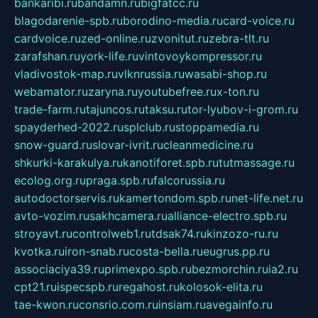
bankaribi.ru
bandamn.ru
bigfatcc.ru
blagodarenie-spb.ru
borodino-media.ru
card-voice.ru
cardvoice.ru
zed-online.ru
zvonitut.ru
zebra-tlt.ru
zarafshan.ru
york-life.ru
vintovoykompressor.ru
vladivostok-map.ru
vlknrussia.ru
wasabi-shop.ru
webamator.ru
zaryna.ru
youtubefree.ru
x-ton.ru
trade-farm.ru
tajuncos.ru
taksu.ru
tor-lyubov-i-grom.ru
spayderhed-2022.ru
splclub.ru
stoppamedia.ru
snow-guard.ru
slovar-ivrit.ru
cleanmedicine.ru
shkurki-karakulya.ru
kanotiforet.spb.ru
tutmassage.ru
ecolog.org.ru
praga.spb.ru
falcorussia.ru
autodoctorservis.ru
kamertondom.spb.ru
net-life.net.ru
avto-vozim.ru
sakhcamera.ru
alliance-electro.spb.ru
stroyavt.ru
controlweb1.ru
tdsak74.ru
kinzozo-ru.ru
kvotka.ru
iron-snab.ru
costa-bella.ru
eugrus.pp.ru
associaciya39.ru
primexpo.spb.ru
bezmorchin.ru
ia2.ru
cpt21.ru
ispecspb.ru
regahost.ru
kolosok-elita.ru
tae-kwon.ru
consrio.com.ru
insiam.ru
avegainfo.ru