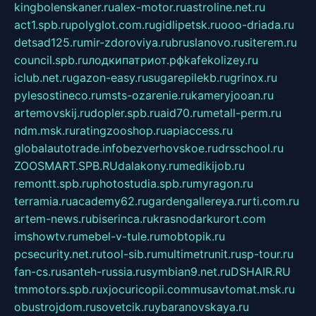
kingbolenskaner.ru
alex-motor.ru
astroline.net.ru
act1.spb.ru
polyglot.com.ru
gidlipetsk.ru
ooo-driada.ru
detsad125.ru
mir-zdoroviya.ru
bruslanovo.ru
siterem.ru
council.spb.ru
лодкипатриот.рф
kafekolizey.ru
iclub.net.ru
gazon-easy.ru
sugarepilekb.ru
grinox.ru
pylesostineco.ru
msts-ozarenie.ru
kameryjooan.ru
artemovskij.ru
dopler.spb.ru
aid70.ru
metall-perm.ru
ndm.msk.ru
ratingzooshop.ru
apiaccess.ru
globalautotrade.info
bezverhovskoe.ru
drsschool.ru
ZOOSMART.SPB.RU
dalakony.ru
medikijob.ru
remontt.spb.ru
photostudia.spb.ru
myragon.ru
terramia.ru
academy62.ru
gardengallereya.ru
rti.com.ru
artem-news.ru
biserinca.ru
krasnodarkurort.com
imshowtv.ru
mebel-v-tule.ru
mobtopik.ru
pcsecurity.net.ru
tool-sib.ru
multimetrunit.ru
sp-tour.ru
fan-cs.ru
santeh-russia.ru
symbian9.net.ru
DSHAIR.RU
tmmotors.spb.ru
xjocuricopii.com
musavtomat.msk.ru
obustrojdom.ru
sovetcik.ru
ybaranovskaya.ru