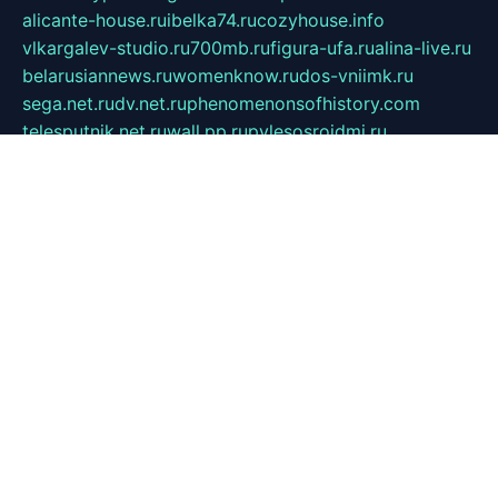
alicante-house.ru
ibelka74.ru
cozyhouse.info
vlkargalev-studio.ru
700mb.ru
figura-ufa.ru
alina-live.ru
belarusiannews.ru
womenknow.ru
dos-vniimk.ru
sega.net.ru
dv.net.ru
phenomenonsofhistory.com
telesputnik.net.ru
wall.pp.ru
pylesosroidmi.ru
gtc-clan.ru
cligs.ru
bibikazap.ru
popova.org.ru
netwhistler.spb.ru
bellvil.ru
bonzon.ru
iss-vladik.ru
defiparis.net.ru
las-gryzas.ru
amku.ru
electednews.spb.ru
feather.org.ru
spar72.ru
tankiigri.ru
dominus.com.ru
ibtree.ru
sanykool.pp.ru
unixlib.org.ru
menatep.spb.ru
gartenterrassen.ru
printeka.ru
skvozilka.com.ru
parkovka-pub.ru
lovemobi.ru
art-ru.ru
emulatorz.com.ru
alucomp.com.ru
tatforum.com.ru
alternativa-profi.ru
dermakler.ru
artsurvey.ru
aredir.ru
khimspas.ru
centr-maxi.ru
2018r.ru
bort-stomer-defort.ru
professional2.ru
gibsons.ru
artselena.ru
art-pilot.ru
ingredient.spb.ru
npfpolimer.spb.ru
argentum.spb.ru
hom-edu.ru