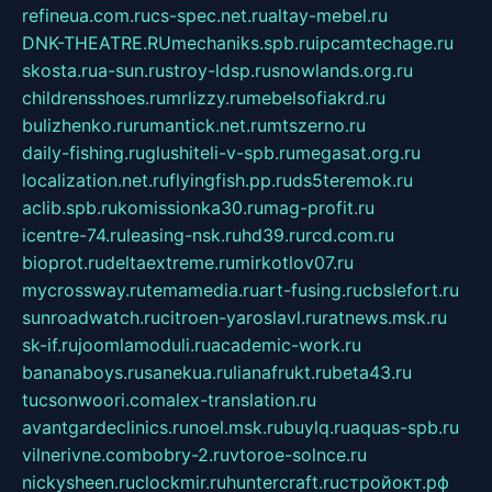
refineua.com.ru
cs-spec.net.ru
altay-mebel.ru
DNK-THEATRE.RU
mechaniks.spb.ru
ipcamtechage.ru
skosta.ru
a-sun.ru
stroy-ldsp.ru
snowlands.org.ru
childrensshoes.ru
mrlizzy.ru
mebelsofiakrd.ru
bulizhenko.ru
rumantick.net.ru
mtszerno.ru
daily-fishing.ru
glushiteli-v-spb.ru
megasat.org.ru
localization.net.ru
flyingfish.pp.ru
ds5teremok.ru
aclib.spb.ru
komissionka30.ru
mag-profit.ru
icentre-74.ru
leasing-nsk.ru
hd39.ru
rcd.com.ru
bioprot.ru
deltaextreme.ru
mirkotlov07.ru
mycrossway.ru
temamedia.ru
art-fusing.ru
cbslefort.ru
sunroadwatch.ru
citroen-yaroslavl.ru
ratnews.msk.ru
sk-if.ru
joomlamoduli.ru
academic-work.ru
bananaboys.ru
sanekua.ru
lianafrukt.ru
beta43.ru
tucsonwoori.com
alex-translation.ru
avantgardeclinics.ru
noel.msk.ru
buylq.ru
aquas-spb.ru
vilnerivne.com
bobry-2.ru
vtoroe-solnce.ru
nickysheen.ru
clockmir.ru
huntercraft.ru
стройокт.рф