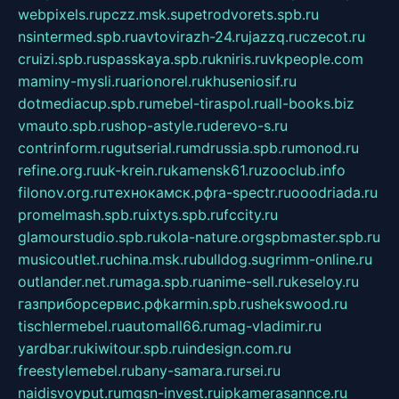
webpixels.ru
pczz.msk.su
petrodvorets.spb.ru
nsintermed.spb.ru
avtovirazh-24.ru
jazzq.ru
czecot.ru
cruizi.spb.ru
spasskaya.spb.ru
kniris.ru
vkpeople.com
maminy-mysli.ru
arionorel.ru
khuseniosif.ru
dotmediacup.spb.ru
mebel-tiraspol.ru
all-books.biz
vmauto.spb.ru
shop-astyle.ru
derevo-s.ru
contrinform.ru
gutserial.ru
mdrussia.spb.ru
monod.ru
refine.org.ru
uk-krein.ru
kamensk61.ru
zooclub.info
filonov.org.ru
технокамск.рф
ra-spectr.ru
ooodriada.ru
promelmash.spb.ru
ixtys.spb.ru
fccity.ru
glamourstudio.spb.ru
kola-nature.org
spbmaster.spb.ru
musicoutlet.ru
china.msk.ru
bulldog.su
grimm-online.ru
outlander.net.ru
maga.spb.ru
anime-sell.ru
keseloy.ru
газприборсервис.рф
karmin.spb.ru
shekswood.ru
tischlermebel.ru
automall66.ru
mag-vladimir.ru
yardbar.ru
kiwitour.spb.ru
indesign.com.ru
freestylemebel.ru
bany-samara.ru
rsei.ru
naidisvoyput.ru
mgsn-invest.ru
ipkamerasannce.ru