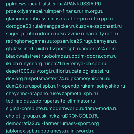
ppknews.ru
cult-alshei.ru
JAPANRUSSIA.RU
proekciyamebel.ru
imper-finans.ru
rim.org.ru
glamourai.ru
brassminus.ru
zabor-pro.ru
ftn.pp.ru
dorogoe58.ru
laimengpacker.ru
kuzova-zapchasti.ru
sageerp.ru
taxodrom.ru
dsrazvitie.ru
hardcity.net.ru
ratinghomegames.ru
topservice25.ru
gubernyan.ru
gtglasslined.ru
ii4.ru
tssport.spb.ru
andorra24.com
blackwallstreet.ru
oboimos.ru
optim-doors.com.ru
ikuch.ru
nycr.org.ru
npa21.ru
vremya-ch.spb.ru
desert000.ru
ivtorgi.ru
ifiori.ru
catalog-statei.ru
dcv.org.ru
spetsmaster174.ru
ipkameryhiseeu.ru
dum26.ru
ruspol.spb.ru
fr-opendp.ru
kam-solnyshko.ru
cheyenne-arapaho.ru
sevzapmetal.spb.ru
ted-lapidus.spb.ru
parasite-eliminator.ru
sigma-complete.ru
modernworld.ru
dama-moda.ru
eholot-group.ru
sk-nvkz.ru
DRONGOLD.RU
democratia2.ru
i-farmer.ru
mass-sport.org
jablonex.spb.ru
bookmess.ru
linkword.ru