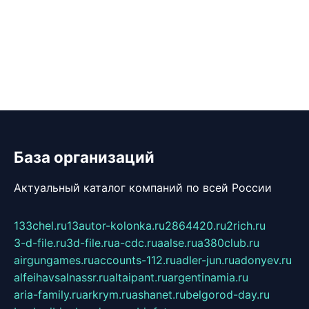
База организаций
Актуальный каталог компаний по всей России
133chel.ru
13autor-kolonka.ru
2864420.ru
2rich.ru
3-d-file.ru
3d-file.ru
a-cdc.ru
aalse.ru
a380club.ru
airgungames.ru
accounts-112.ru
adler-jun.ru
adonyev.ru
alfeihavsalnassr.ru
altaipant.ru
argentinamia.ru
aria-family.ru
arkrym.ru
ashanet.ru
belgorod-day.ru