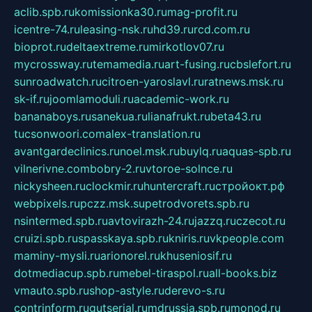
aclib.spb.ru
komissionka30.ru
mag-profit.ru
icentre-74.ru
leasing-nsk.ru
hd39.ru
rcd.com.ru
bioprot.ru
deltaextreme.ru
mirkotlov07.ru
mycrossway.ru
temamedia.ru
art-fusing.ru
cbslefort.ru
sunroadwatch.ru
citroen-yaroslavl.ru
ratnews.msk.ru
sk-if.ru
joomlamoduli.ru
academic-work.ru
bananaboys.ru
sanekua.ru
lianafrukt.ru
beta43.ru
tucsonwoori.com
alex-translation.ru
avantgardeclinics.ru
noel.msk.ru
buylq.ru
aquas-spb.ru
vilnerivne.com
bobry-2.ru
vtoroe-solnce.ru
nickysheen.ru
clockmir.ru
huntercraft.ru
стройокт.рф
webpixels.ru
pczz.msk.su
petrodvorets.spb.ru
nsintermed.spb.ru
avtovirazh-24.ru
jazzq.ru
czecot.ru
cruizi.spb.ru
spasskaya.spb.ru
kniris.ru
vkpeople.com
maminy-mysli.ru
arionorel.ru
khuseniosif.ru
dotmediacup.spb.ru
mebel-tiraspol.ru
all-books.biz
vmauto.spb.ru
shop-astyle.ru
derevo-s.ru
contrinform.ru
gutserial.ru
mdrussia.spb.ru
monod.ru