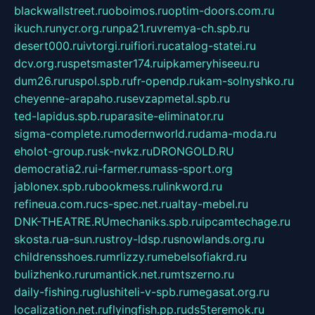
blackwallstreet.ru
oboimos.ru
optim-doors.com.ru
ikuch.ru
nycr.org.ru
npa21.ru
vremya-ch.spb.ru
desert000.ru
ivtorgi.ru
ifiori.ru
catalog-statei.ru
dcv.org.ru
spetsmaster174.ru
ipkameryhiseeu.ru
dum26.ru
ruspol.spb.ru
fr-opendp.ru
kam-solnyshko.ru
cheyenne-arapaho.ru
sevzapmetal.spb.ru
ted-lapidus.spb.ru
parasite-eliminator.ru
sigma-complete.ru
modernworld.ru
dama-moda.ru
eholot-group.ru
sk-nvkz.ru
DRONGOLD.RU
democratia2.ru
i-farmer.ru
mass-sport.org
jablonex.spb.ru
bookmess.ru
linkword.ru
refineua.com.ru
cs-spec.net.ru
altay-mebel.ru
DNK-THEATRE.RU
mechaniks.spb.ru
ipcamtechage.ru
skosta.ru
a-sun.ru
stroy-ldsp.ru
snowlands.org.ru
childrensshoes.ru
mrlizzy.ru
mebelsofiakrd.ru
bulizhenko.ru
rumantick.net.ru
mtszerno.ru
daily-fishing.ru
glushiteli-v-spb.ru
megasat.org.ru
localization.net.ru
flyingfish.pp.ru
ds5teremok.ru