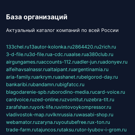
База организаций
Актуальный каталог компаний по всей России
133chel.ru
13autor-kolonka.ru
2864420.ru
2rich.ru
3-d-file.ru
3d-file.ru
a-cdc.ru
aalse.ru
a380club.ru
airgungames.ru
accounts-112.ru
adler-jun.ru
adonyev.ru
alfeihavsalnassr.ru
altaipant.ru
argentinamia.ru
aria-family.ru
arkrym.ru
ashanet.ru
belgorod-day.ru
bankaribi.ru
bandamn.ru
bigfatcc.ru
blagodarenie-spb.ru
borodino-media.ru
card-voice.ru
cardvoice.ru
zed-online.ru
zvonitut.ru
zebra-tlt.ru
zarafshan.ru
york-life.ru
vintovoykompressor.ru
vladivostok-map.ru
vlknrussia.ru
wasabi-shop.ru
webamator.ru
zaryna.ru
youtubefree.ru
x-ton.ru
trade-farm.ru
tajuncos.ru
taksu.ru
tor-lyubov-i-grom.ru