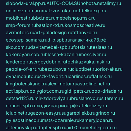
sloboda-ural.pp.ru
AUTO-COM.SU
hohota.net
alimy.ru
online-z.com
aromat-vostoka.ru
otdelkaexp.ru
mobilvest.ru
bbd.net.ru
mebelshop.msk.ru
smp-forum.ru
bastion-td.ru
kosmoscreative.ru
avrmotors.ru
art-galadesign.ru
tiffany-c.ru
ecostep-samara.ru
d-p.spb.ru
галактика73.рф
sko.com.ru
davitamebel-spb.ru
fotsis.ru
tesiaes.ru
kokoroyari.spb.ru
blesna-kazan.ru
mossilver.ru
lenderoq.ru
sergeydobrin.ru
tochkazvuka.msk.ru
people-of-art.ru
bezzubova.ru
clubtibet.ru
orior-aks.ru
dynamoauto.ru
szk-favorit.ru
carlines.ru
flatnsk.ru
kingbolenskaner.ru
alex-motor.ru
astroline.net.ru
act1.spb.ru
polyglot.com.ru
gidlipetsk.ru
ooo-driada.ru
detsad125.ru
mir-zdoroviya.ru
bruslanovo.ru
siterem.ru
council.spb.ru
лодкипатриот.рф
kafekolizey.ru
iclub.net.ru
gazon-easy.ru
sugarepilekb.ru
grinox.ru
pylesostineco.ru
msts-ozarenie.ru
kameryjooan.ru
artemovskij.ru
dopler.spb.ru
aid70.ru
metall-perm.ru