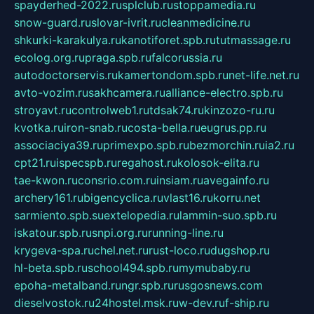
spayderhed-2022.ru
splclub.ru
stoppamedia.ru
snow-guard.ru
slovar-ivrit.ru
cleanmedicine.ru
shkurki-karakulya.ru
kanotiforet.spb.ru
tutmassage.ru
ecolog.org.ru
praga.spb.ru
falcorussia.ru
autodoctorservis.ru
kamertondom.spb.ru
net-life.net.ru
avto-vozim.ru
sakhcamera.ru
alliance-electro.spb.ru
stroyavt.ru
controlweb1.ru
tdsak74.ru
kinzozo-ru.ru
kvotka.ru
iron-snab.ru
costa-bella.ru
eugrus.pp.ru
associaciya39.ru
primexpo.spb.ru
bezmorchin.ru
ia2.ru
cpt21.ru
ispecspb.ru
regahost.ru
kolosok-elita.ru
tae-kwon.ru
consrio.com.ru
insiam.ru
avegainfo.ru
archery161.ru
bigencyclica.ru
vlast16.ru
korru.net
sarmiento.spb.su
extelopedia.ru
lammin-suo.spb.ru
iskatour.spb.ru
snpi.org.ru
running-line.ru
krygeva-spa.ru
chel.net.ru
rust-loco.ru
dugshop.ru
hl-beta.spb.ru
school494.spb.ru
mymubaby.ru
epoha-metalband.ru
ngr.spb.ru
rusgosnews.com
dieselvostok.ru
24hostel.msk.ru
w-dev.ru
f-ship.ru