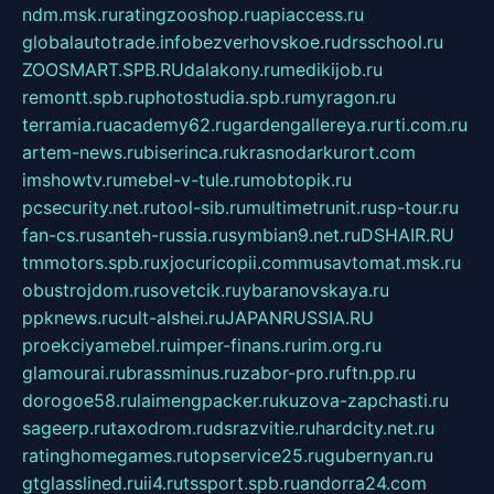
ndm.msk.ru
ratingzooshop.ru
apiaccess.ru
globalautotrade.info
bezverhovskoe.ru
drsschool.ru
ZOOSMART.SPB.RU
dalakony.ru
medikijob.ru
remontt.spb.ru
photostudia.spb.ru
myragon.ru
terramia.ru
academy62.ru
gardengallereya.ru
rti.com.ru
artem-news.ru
biserinca.ru
krasnodarkurort.com
imshowtv.ru
mebel-v-tule.ru
mobtopik.ru
pcsecurity.net.ru
tool-sib.ru
multimetrunit.ru
sp-tour.ru
fan-cs.ru
santeh-russia.ru
symbian9.net.ru
DSHAIR.RU
tmmotors.spb.ru
xjocuricopii.com
musavtomat.msk.ru
obustrojdom.ru
sovetcik.ru
ybaranovskaya.ru
ppknews.ru
cult-alshei.ru
JAPANRUSSIA.RU
proekciyamebel.ru
imper-finans.ru
rim.org.ru
glamourai.ru
brassminus.ru
zabor-pro.ru
ftn.pp.ru
dorogoe58.ru
laimengpacker.ru
kuzova-zapchasti.ru
sageerp.ru
taxodrom.ru
dsrazvitie.ru
hardcity.net.ru
ratinghomegames.ru
topservice25.ru
gubernyan.ru
gtglasslined.ru
ii4.ru
tssport.spb.ru
andorra24.com