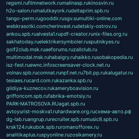
regsmi.ru
filmnetwork.ru
malinasp.ru
kinosvin.ru
h2o-salon.ru
malutkayork.ru
deltaprim.spb.ru
tango-perm.ru
gooddir.ru
sgv.su
multiki-online.com
webkrasotki.com
cherinvest.ru
detskiy-ostrov.ru
ankou.spb.ru
alvesta1.ru
pdf-creator.ru
nix-files.org.ru
sakhatoday.ru
elektrikersymboler.ru
sputnikyes.ru
golf2club.msk.ru
aeforums.ru
zallclub.ru
multimodal.msk.ru
habaigry.ru
haikko.ru
sobakopedia.ru
isz-fest.ru
ewnc.info
screensaver-clock.net.ru
volnav.spb.ru
comnat.ru
npf.net.ru
7bit.pp.ru
kalugatur.ru
tesiaes.ru
card.com.ru
kazanka.spb.ru
gildiya-kuznecov.ru
kameryboavision.ru
griffoncom.spb.ru
fabrika-emotsiy.ru
PARK-MATROSOVA.RU
agat.spb.ru
avtoyurist-moskva1.ru
hardware.org.ru
схема-авто.рф
dg-lab.ru
angrup.ru
recruiter.spb.ru
music8.spb.ru
krsk124.ru
kubok.spb.ru
romanofforex.ru
analitikaplus.ru
spyonline.ru
zosikamery.ru