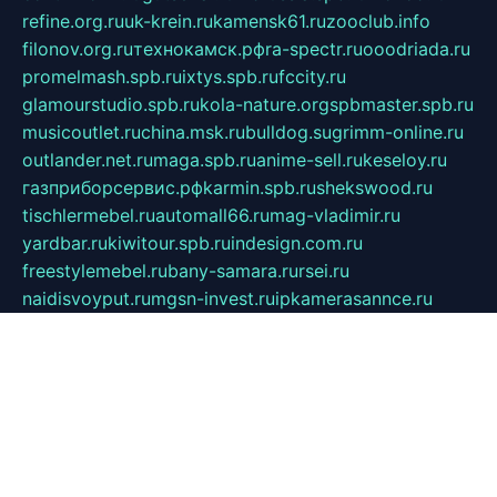
refine.org.ru
uk-krein.ru
kamensk61.ru
zooclub.info
filonov.org.ru
технокамск.рф
ra-spectr.ru
ooodriada.ru
promelmash.spb.ru
ixtys.spb.ru
fccity.ru
glamourstudio.spb.ru
kola-nature.org
spbmaster.spb.ru
musicoutlet.ru
china.msk.ru
bulldog.su
grimm-online.ru
outlander.net.ru
maga.spb.ru
anime-sell.ru
keseloy.ru
газприборсервис.рф
karmin.spb.ru
shekswood.ru
tischlermebel.ru
automall66.ru
mag-vladimir.ru
yardbar.ru
kiwitour.spb.ru
indesign.com.ru
freestylemebel.ru
bany-samara.ru
rsei.ru
naidisvoyput.ru
mgsn-invest.ru
ipkamerasannce.ru
alicante-house.ru
ibelka74.ru
cozyhouse.info
vlkargalev-studio.ru
700mb.ru
figura-ufa.ru
alina-live.ru
belarusiannews.ru
womenknow.ru
dos-vniimk.ru
sega.net.ru
dv.net.ru
phenomenonsofhistory.com
telesputnik.net.ru
wall.pp.ru
pylesosroidmi.ru
gtc-clan.ru
cligs.ru
bibikazap.ru
popova.org.ru
netwhistler.spb.ru
bellvil.ru
bonzon.ru
iss-vladik.ru