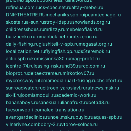
jablonex.spb.ru
bookmess.ru
linkword.ru
refineua.com.ru
cs-spec.net.ru
altay-mebel.ru
DNK-THEATRE.RU
mechaniks.spb.ru
ipcamtechage.ru
skosta.ru
a-sun.ru
stroy-ldsp.ru
snowlands.org.ru
childrensshoes.ru
mrlizzy.ru
mebelsofiakrd.ru
bulizhenko.ru
rumantick.net.ru
mtszerno.ru
daily-fishing.ru
glushiteli-v-spb.ru
megasat.org.ru
localization.net.ru
flyingfish.pp.ru
ds5teremok.ru
aclib.spb.ru
komissionka30.ru
mag-profit.ru
icentre-74.ru
leasing-nsk.ru
hd39.ru
rcd.com.ru
bioprot.ru
deltaextreme.ru
mirkotlov07.ru
mycrossway.ru
temamedia.ru
art-fusing.ru
cbslefort.ru
sunroadwatch.ru
citroen-yaroslavl.ru
ratnews.msk.ru
sk-if.ru
joomlamoduli.ru
academic-work.ru
bananaboys.ru
sanekua.ru
lianafrukt.ru
beta43.ru
tucsonwoori.com
alex-translation.ru
avantgardeclinics.ru
noel.msk.ru
buylq.ru
aquas-spb.ru
vilnerivne.com
bobry-2.ru
vtoroe-solnce.ru