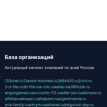
База организаций
Актуальный каталог компаний по всей России
133chel.ru
13autor-kolonka.ru
2864420.ru
2rich.ru
3-d-file.ru
3d-file.ru
a-cdc.ru
aalse.ru
a380club.ru
airgungames.ru
accounts-112.ru
adler-jun.ru
adonyev.ru
alfeihavsalnassr.ru
altaipant.ru
argentinamia.ru
aria-family.ru
arkrym.ru
ashanet.ru
belgorod-day.ru