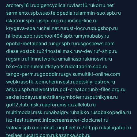
archery161.ru
bigencyclica.ru
vlast16.ru
korru.net
sarmiento.spb.su
extelopedia.ru
lammin-suo.spb.ru
iskatour.spb.ru
snpi.org.ru
running-line.ru
krygeva-spa.ru
chel.net.ru
rust-loco.ru
dugshop.ru
hl-beta.spb.ru
school494.spb.ru
mymubaby.ru
epoha-metalband.ru
ngr.spb.ru
rusgosnews.com
dieselvostok.ru
24hostel.msk.ru
w-dev.ru
f-ship.ru
regsmi.ru
filmnetwork.ru
malinasp.ru
kinosvin.ru
h2o-salon.ru
malutkayork.ru
deltaprim.spb.ru
tango-perm.ru
gooddir.ru
sgv.su
multiki-online.com
webkrasotki.com
cherinvest.ru
detskiy-ostrov.ru
ankou.spb.ru
alvesta1.ru
pdf-creator.ru
nix-files.org.ru
sakhatoday.ru
elektrikersymboler.ru
sputnikyes.ru
golf2club.msk.ru
aeforums.ru
zallclub.ru
multimodal.msk.ru
habaigry.ru
haikko.ru
sobakopedia.ru
isz-fest.ru
ewnc.info
screensaver-clock.net.ru
volnav.spb.ru
comnat.ru
npf.net.ru
7bit.pp.ru
kalugatur.ru
tesiaes.ru
card.com.ru
kazanka.spb.ru