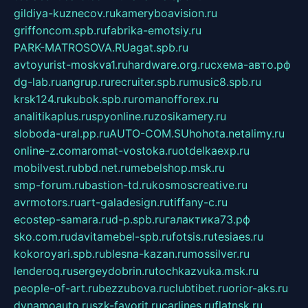
gildiya-kuznecov.ru
kameryboavision.ru
griffoncom.spb.ru
fabrika-emotsiy.ru
PARK-MATROSOVA.RU
agat.spb.ru
avtoyurist-moskva1.ru
hardware.org.ru
схема-авто.рф
dg-lab.ru
angrup.ru
recruiter.spb.ru
music8.spb.ru
krsk124.ru
kubok.spb.ru
romanofforex.ru
analitikaplus.ru
spyonline.ru
zosikamery.ru
sloboda-ural.pp.ru
AUTO-COM.SU
hohota.net
alimy.ru
online-z.com
aromat-vostoka.ru
otdelkaexp.ru
mobilvest.ru
bbd.net.ru
mebelshop.msk.ru
smp-forum.ru
bastion-td.ru
kosmoscreative.ru
avrmotors.ru
art-galadesign.ru
tiffany-c.ru
ecostep-samara.ru
d-p.spb.ru
галактика73.рф
sko.com.ru
davitamebel-spb.ru
fotsis.ru
tesiaes.ru
kokoroyari.spb.ru
blesna-kazan.ru
mossilver.ru
lenderoq.ru
sergeydobrin.ru
tochkazvuka.msk.ru
people-of-art.ru
bezzubova.ru
clubtibet.ru
orior-aks.ru
dynamoauto.ru
szk-favorit.ru
carlines.ru
flatnsk.ru