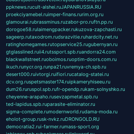
ppknews.ru
cult-alshei.ru
JAPANRUSSIA.RU
proekciyamebel.ru
imper-finans.ru
rim.org.ru
glamourai.ru
brassminus.ru
zabor-pro.ru
ftn.pp.ru
dorogoe58.ru
laimengpacker.ru
kuzova-zapchasti.ru
sageerp.ru
taxodrom.ru
dsrazvitie.ru
hardcity.net.ru
ratinghomegames.ru
topservice25.ru
gubernyan.ru
gtglasslined.ru
ii4.ru
tssport.spb.ru
andorra24.com
blackwallstreet.ru
oboimos.ru
optim-doors.com.ru
ikuch.ru
nycr.org.ru
npa21.ru
vremya-ch.spb.ru
desert000.ru
ivtorgi.ru
ifiori.ru
catalog-statei.ru
dcv.org.ru
spetsmaster174.ru
ipkameryhiseeu.ru
dum26.ru
ruspol.spb.ru
fr-opendp.ru
kam-solnyshko.ru
cheyenne-arapaho.ru
sevzapmetal.spb.ru
ted-lapidus.spb.ru
parasite-eliminator.ru
sigma-complete.ru
modernworld.ru
dama-moda.ru
eholot-group.ru
sk-nvkz.ru
DRONGOLD.RU
democratia2.ru
i-farmer.ru
mass-sport.org