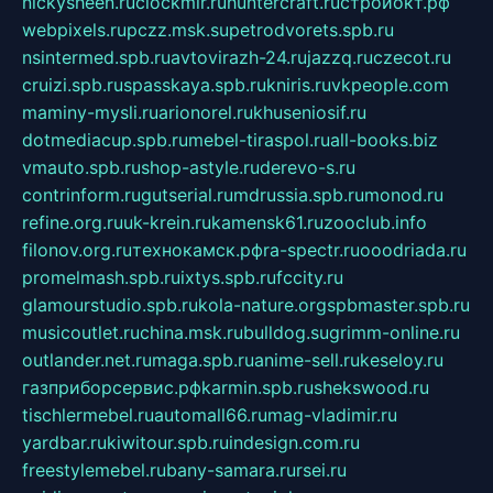
nickysheen.ru
clockmir.ru
huntercraft.ru
стройокт.рф
webpixels.ru
pczz.msk.su
petrodvorets.spb.ru
nsintermed.spb.ru
avtovirazh-24.ru
jazzq.ru
czecot.ru
cruizi.spb.ru
spasskaya.spb.ru
kniris.ru
vkpeople.com
maminy-mysli.ru
arionorel.ru
khuseniosif.ru
dotmediacup.spb.ru
mebel-tiraspol.ru
all-books.biz
vmauto.spb.ru
shop-astyle.ru
derevo-s.ru
contrinform.ru
gutserial.ru
mdrussia.spb.ru
monod.ru
refine.org.ru
uk-krein.ru
kamensk61.ru
zooclub.info
filonov.org.ru
технокамск.рф
ra-spectr.ru
ooodriada.ru
promelmash.spb.ru
ixtys.spb.ru
fccity.ru
glamourstudio.spb.ru
kola-nature.org
spbmaster.spb.ru
musicoutlet.ru
china.msk.ru
bulldog.su
grimm-online.ru
outlander.net.ru
maga.spb.ru
anime-sell.ru
keseloy.ru
газприборсервис.рф
karmin.spb.ru
shekswood.ru
tischlermebel.ru
automall66.ru
mag-vladimir.ru
yardbar.ru
kiwitour.spb.ru
indesign.com.ru
freestylemebel.ru
bany-samara.ru
rsei.ru