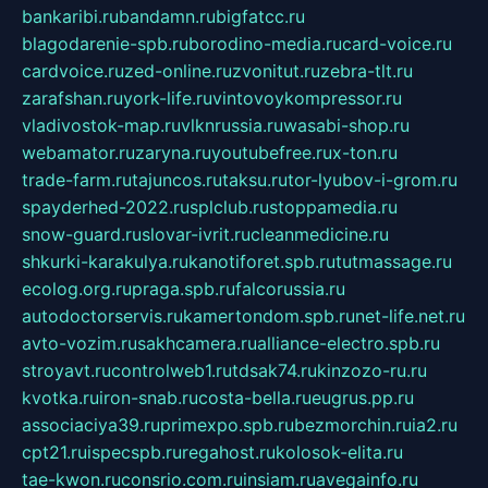
bankaribi.ru
bandamn.ru
bigfatcc.ru
blagodarenie-spb.ru
borodino-media.ru
card-voice.ru
cardvoice.ru
zed-online.ru
zvonitut.ru
zebra-tlt.ru
zarafshan.ru
york-life.ru
vintovoykompressor.ru
vladivostok-map.ru
vlknrussia.ru
wasabi-shop.ru
webamator.ru
zaryna.ru
youtubefree.ru
x-ton.ru
trade-farm.ru
tajuncos.ru
taksu.ru
tor-lyubov-i-grom.ru
spayderhed-2022.ru
splclub.ru
stoppamedia.ru
snow-guard.ru
slovar-ivrit.ru
cleanmedicine.ru
shkurki-karakulya.ru
kanotiforet.spb.ru
tutmassage.ru
ecolog.org.ru
praga.spb.ru
falcorussia.ru
autodoctorservis.ru
kamertondom.spb.ru
net-life.net.ru
avto-vozim.ru
sakhcamera.ru
alliance-electro.spb.ru
stroyavt.ru
controlweb1.ru
tdsak74.ru
kinzozo-ru.ru
kvotka.ru
iron-snab.ru
costa-bella.ru
eugrus.pp.ru
associaciya39.ru
primexpo.spb.ru
bezmorchin.ru
ia2.ru
cpt21.ru
ispecspb.ru
regahost.ru
kolosok-elita.ru
tae-kwon.ru
consrio.com.ru
insiam.ru
avegainfo.ru