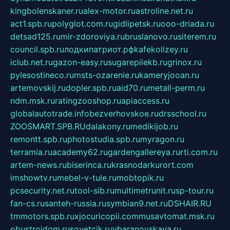
kingbolenskaner.ru
alex-motor.ru
astroline.net.ru
act1.spb.ru
polyglot.com.ru
gidlipetsk.ru
ooo-driada.ru
detsad125.ru
mir-zdoroviya.ru
bruslanovo.ru
siterem.ru
council.spb.ru
лодкипатриот.рф
kafekolizey.ru
iclub.net.ru
gazon-easy.ru
sugarepilekb.ru
grinox.ru
pylesostineco.ru
msts-ozarenie.ru
kameryjooan.ru
artemovskij.ru
dopler.spb.ru
aid70.ru
metall-perm.ru
ndm.msk.ru
ratingzooshop.ru
apiaccess.ru
globalautotrade.info
bezverhovskoe.ru
drsschool.ru
ZOOSMART.SPB.RU
dalakony.ru
medikijob.ru
remontt.spb.ru
photostudia.spb.ru
myragon.ru
terramia.ru
academy62.ru
gardengallereya.ru
rti.com.ru
artem-news.ru
biserinca.ru
krasnodarkurort.com
imshowtv.ru
mebel-v-tule.ru
mobtopik.ru
pcsecurity.net.ru
tool-sib.ru
multimetrunit.ru
sp-tour.ru
fan-cs.ru
santeh-russia.ru
symbian9.net.ru
DSHAIR.RU
tmmotors.spb.ru
xjocuricopii.com
musavtomat.msk.ru
obustrojdom.ru
sovetcik.ru
ybaranovskaya.ru