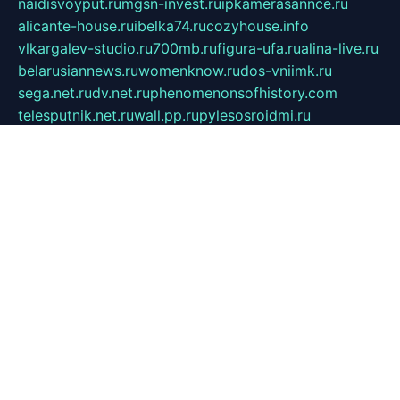
naidisvoyput.ru
mgsn-invest.ru
ipkamerasannce.ru
alicante-house.ru
ibelka74.ru
cozyhouse.info
vlkargalev-studio.ru
700mb.ru
figura-ufa.ru
alina-live.ru
belarusiannews.ru
womenknow.ru
dos-vniimk.ru
sega.net.ru
dv.net.ru
phenomenonsofhistory.com
telesputnik.net.ru
wall.pp.ru
pylesosroidmi.ru
gtc-clan.ru
cligs.ru
bibikazap.ru
popova.org.ru
netwhistler.spb.ru
bellvil.ru
bonzon.ru
iss-vladik.ru
defiparis.net.ru
las-gryzas.ru
amku.ru
electednews.spb.ru
feather.org.ru
spar72.ru
tankiigri.ru
dominus.com.ru
ibtree.ru
sanykool.pp.ru
unixlib.org.ru
menatep.spb.ru
gartenterrassen.ru
printeka.ru
skvozilka.com.ru
parkovka-pub.ru
lovemobi.ru
art-ru.ru
emulatorz.com.ru
alucomp.com.ru
tatforum.com.ru
alternativa-profi.ru
dermakler.ru
artsurvey.ru
aredir.ru
khimspas.ru
centr-maxi.ru
2018r.ru
bort-stomer-defort.ru
professional2.ru
gibsons.ru
artselena.ru
art-pilot.ru
ingredient.spb.ru