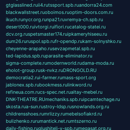
gtglasslined.ru
ii4.ru
tssport.spb.ru
andorra24.com
blackwallstreet.ru
oboimos.ru
optim-doors.com.ru
ikuch.ru
nycr.org.ru
npa21.ru
vremya-ch.spb.ru
desert000.ru
ivtorgi.ru
ifiori.ru
catalog-statei.ru
dcv.org.ru
spetsmaster174.ru
ipkameryhiseeu.ru
dum26.ru
ruspol.spb.ru
fr-opendp.ru
kam-solnyshko.ru
cheyenne-arapaho.ru
sevzapmetal.spb.ru
ted-lapidus.spb.ru
parasite-eliminator.ru
sigma-complete.ru
modernworld.ru
dama-moda.ru
eholot-group.ru
sk-nvkz.ru
DRONGOLD.RU
democratia2.ru
i-farmer.ru
mass-sport.org
jablonex.spb.ru
bookmess.ru
linkword.ru
refineua.com.ru
cs-spec.net.ru
altay-mebel.ru
DNK-THEATRE.RU
mechaniks.spb.ru
ipcamtechage.ru
skosta.ru
a-sun.ru
stroy-ldsp.ru
snowlands.org.ru
childrensshoes.ru
mrlizzy.ru
mebelsofiakrd.ru
bulizhenko.ru
rumantick.net.ru
mtszerno.ru
daily-fishing.ru
glushiteli-v-spb.ru
megasat.org.ru