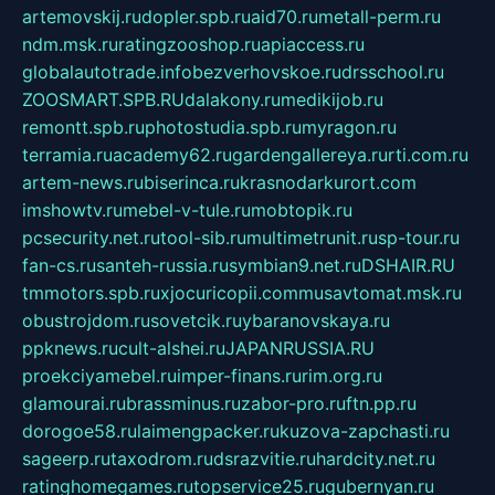
artemovskij.ru
dopler.spb.ru
aid70.ru
metall-perm.ru
ndm.msk.ru
ratingzooshop.ru
apiaccess.ru
globalautotrade.info
bezverhovskoe.ru
drsschool.ru
ZOOSMART.SPB.RU
dalakony.ru
medikijob.ru
remontt.spb.ru
photostudia.spb.ru
myragon.ru
terramia.ru
academy62.ru
gardengallereya.ru
rti.com.ru
artem-news.ru
biserinca.ru
krasnodarkurort.com
imshowtv.ru
mebel-v-tule.ru
mobtopik.ru
pcsecurity.net.ru
tool-sib.ru
multimetrunit.ru
sp-tour.ru
fan-cs.ru
santeh-russia.ru
symbian9.net.ru
DSHAIR.RU
tmmotors.spb.ru
xjocuricopii.com
musavtomat.msk.ru
obustrojdom.ru
sovetcik.ru
ybaranovskaya.ru
ppknews.ru
cult-alshei.ru
JAPANRUSSIA.RU
proekciyamebel.ru
imper-finans.ru
rim.org.ru
glamourai.ru
brassminus.ru
zabor-pro.ru
ftn.pp.ru
dorogoe58.ru
laimengpacker.ru
kuzova-zapchasti.ru
sageerp.ru
taxodrom.ru
dsrazvitie.ru
hardcity.net.ru
ratinghomegames.ru
topservice25.ru
gubernyan.ru