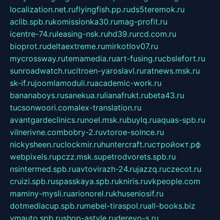
localization.net.ru
flyingfish.pp.ru
ds5teremok.ru
aclib.spb.ru
komissionka30.ru
mag-profit.ru
icentre-74.ru
leasing-nsk.ru
hd39.ru
rcd.com.ru
bioprot.ru
deltaextreme.ru
mirkotlov07.ru
mycrossway.ru
temamedia.ru
art-fusing.ru
cbslefort.ru
sunroadwatch.ru
citroen-yaroslavl.ru
ratnews.msk.ru
sk-if.ru
joomlamoduli.ru
academic-work.ru
bananaboys.ru
sanekua.ru
lianafrukt.ru
beta43.ru
tucsonwoori.com
alex-translation.ru
avantgardeclinics.ru
noel.msk.ru
buylq.ru
aquas-spb.ru
vilnerivne.com
bobry-2.ru
vtoroe-solnce.ru
nickysheen.ru
clockmir.ru
huntercraft.ru
стройокт.рф
webpixels.ru
pczz.msk.su
petrodvorets.spb.ru
nsintermed.spb.ru
avtovirazh-24.ru
jazzq.ru
czecot.ru
cruizi.spb.ru
spasskaya.spb.ru
kniris.ru
vkpeople.com
maminy-mysli.ru
arionorel.ru
khuseniosif.ru
dotmediacup.spb.ru
mebel-tiraspol.ru
all-books.biz
vmauto.spb.ru
shop-astyle.ru
derevo-s.ru