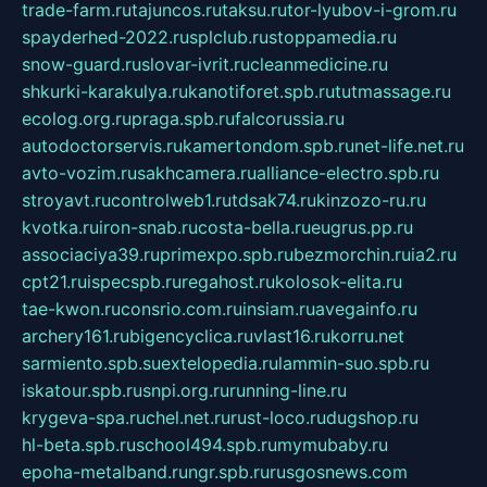
trade-farm.ru
tajuncos.ru
taksu.ru
tor-lyubov-i-grom.ru
spayderhed-2022.ru
splclub.ru
stoppamedia.ru
snow-guard.ru
slovar-ivrit.ru
cleanmedicine.ru
shkurki-karakulya.ru
kanotiforet.spb.ru
tutmassage.ru
ecolog.org.ru
praga.spb.ru
falcorussia.ru
autodoctorservis.ru
kamertondom.spb.ru
net-life.net.ru
avto-vozim.ru
sakhcamera.ru
alliance-electro.spb.ru
stroyavt.ru
controlweb1.ru
tdsak74.ru
kinzozo-ru.ru
kvotka.ru
iron-snab.ru
costa-bella.ru
eugrus.pp.ru
associaciya39.ru
primexpo.spb.ru
bezmorchin.ru
ia2.ru
cpt21.ru
ispecspb.ru
regahost.ru
kolosok-elita.ru
tae-kwon.ru
consrio.com.ru
insiam.ru
avegainfo.ru
archery161.ru
bigencyclica.ru
vlast16.ru
korru.net
sarmiento.spb.su
extelopedia.ru
lammin-suo.spb.ru
iskatour.spb.ru
snpi.org.ru
running-line.ru
krygeva-spa.ru
chel.net.ru
rust-loco.ru
dugshop.ru
hl-beta.spb.ru
school494.spb.ru
mymubaby.ru
epoha-metalband.ru
ngr.spb.ru
rusgosnews.com