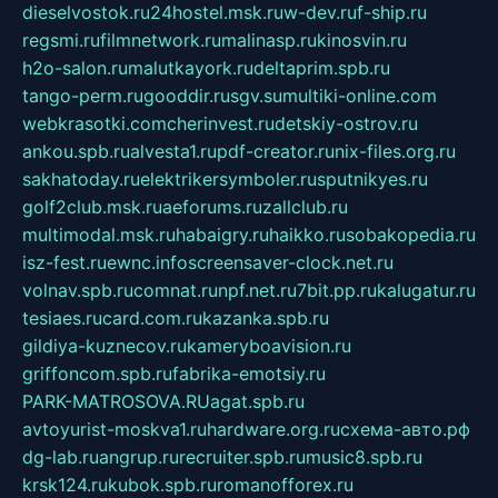
dieselvostok.ru
24hostel.msk.ru
w-dev.ru
f-ship.ru
regsmi.ru
filmnetwork.ru
malinasp.ru
kinosvin.ru
h2o-salon.ru
malutkayork.ru
deltaprim.spb.ru
tango-perm.ru
gooddir.ru
sgv.su
multiki-online.com
webkrasotki.com
cherinvest.ru
detskiy-ostrov.ru
ankou.spb.ru
alvesta1.ru
pdf-creator.ru
nix-files.org.ru
sakhatoday.ru
elektrikersymboler.ru
sputnikyes.ru
golf2club.msk.ru
aeforums.ru
zallclub.ru
multimodal.msk.ru
habaigry.ru
haikko.ru
sobakopedia.ru
isz-fest.ru
ewnc.info
screensaver-clock.net.ru
volnav.spb.ru
comnat.ru
npf.net.ru
7bit.pp.ru
kalugatur.ru
tesiaes.ru
card.com.ru
kazanka.spb.ru
gildiya-kuznecov.ru
kameryboavision.ru
griffoncom.spb.ru
fabrika-emotsiy.ru
PARK-MATROSOVA.RU
agat.spb.ru
avtoyurist-moskva1.ru
hardware.org.ru
схема-авто.рф
dg-lab.ru
angrup.ru
recruiter.spb.ru
music8.spb.ru
krsk124.ru
kubok.spb.ru
romanofforex.ru