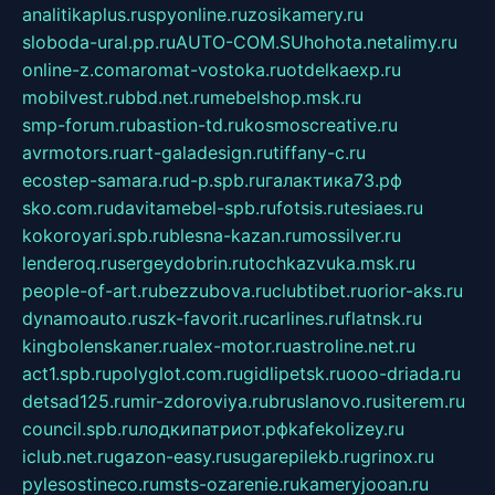
analitikaplus.ru
spyonline.ru
zosikamery.ru
sloboda-ural.pp.ru
AUTO-COM.SU
hohota.net
alimy.ru
online-z.com
aromat-vostoka.ru
otdelkaexp.ru
mobilvest.ru
bbd.net.ru
mebelshop.msk.ru
smp-forum.ru
bastion-td.ru
kosmoscreative.ru
avrmotors.ru
art-galadesign.ru
tiffany-c.ru
ecostep-samara.ru
d-p.spb.ru
галактика73.рф
sko.com.ru
davitamebel-spb.ru
fotsis.ru
tesiaes.ru
kokoroyari.spb.ru
blesna-kazan.ru
mossilver.ru
lenderoq.ru
sergeydobrin.ru
tochkazvuka.msk.ru
people-of-art.ru
bezzubova.ru
clubtibet.ru
orior-aks.ru
dynamoauto.ru
szk-favorit.ru
carlines.ru
flatnsk.ru
kingbolenskaner.ru
alex-motor.ru
astroline.net.ru
act1.spb.ru
polyglot.com.ru
gidlipetsk.ru
ooo-driada.ru
detsad125.ru
mir-zdoroviya.ru
bruslanovo.ru
siterem.ru
council.spb.ru
лодкипатриот.рф
kafekolizey.ru
iclub.net.ru
gazon-easy.ru
sugarepilekb.ru
grinox.ru
pylesostineco.ru
msts-ozarenie.ru
kameryjooan.ru