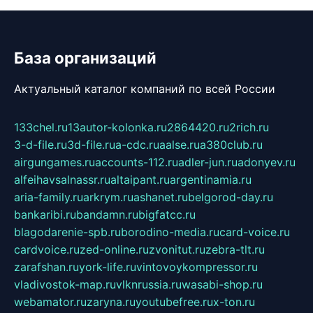
База организаций
Актуальный каталог компаний по всей России
133chel.ru
13autor-kolonka.ru
2864420.ru
2rich.ru
3-d-file.ru
3d-file.ru
a-cdc.ru
aalse.ru
a380club.ru
airgungames.ru
accounts-112.ru
adler-jun.ru
adonyev.ru
alfeihavsalnassr.ru
altaipant.ru
argentinamia.ru
aria-family.ru
arkrym.ru
ashanet.ru
belgorod-day.ru
bankaribi.ru
bandamn.ru
bigfatcc.ru
blagodarenie-spb.ru
borodino-media.ru
card-voice.ru
cardvoice.ru
zed-online.ru
zvonitut.ru
zebra-tlt.ru
zarafshan.ru
york-life.ru
vintovoykompressor.ru
vladivostok-map.ru
vlknrussia.ru
wasabi-shop.ru
webamator.ru
zaryna.ru
youtubefree.ru
x-ton.ru