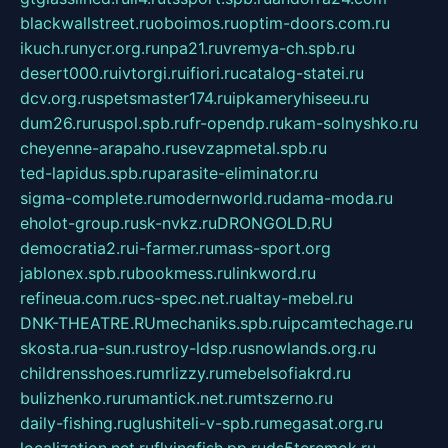
blackwallstreet.ru
oboimos.ru
optim-doors.com.ru
ikuch.ru
nycr.org.ru
npa21.ru
vremya-ch.spb.ru
desert000.ru
ivtorgi.ru
ifiori.ru
catalog-statei.ru
dcv.org.ru
spetsmaster174.ru
ipkameryhiseeu.ru
dum26.ru
ruspol.spb.ru
fr-opendp.ru
kam-solnyshko.ru
cheyenne-arapaho.ru
sevzapmetal.spb.ru
ted-lapidus.spb.ru
parasite-eliminator.ru
sigma-complete.ru
modernworld.ru
dama-moda.ru
eholot-group.ru
sk-nvkz.ru
DRONGOLD.RU
democratia2.ru
i-farmer.ru
mass-sport.org
jablonex.spb.ru
bookmess.ru
linkword.ru
refineua.com.ru
cs-spec.net.ru
altay-mebel.ru
DNK-THEATRE.RU
mechaniks.spb.ru
ipcamtechage.ru
skosta.ru
a-sun.ru
stroy-ldsp.ru
snowlands.org.ru
childrensshoes.ru
mrlizzy.ru
mebelsofiakrd.ru
bulizhenko.ru
rumantick.net.ru
mtszerno.ru
daily-fishing.ru
glushiteli-v-spb.ru
megasat.org.ru