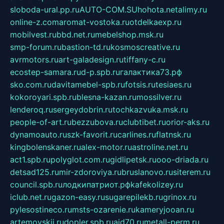
sloboda-ural.pp.ru
AUTO-COM.SU
hohota.net
alimy.ru
online-z.com
aromat-vostoka.ru
otdelkaexp.ru
mobilvest.ru
bbd.net.ru
mebelshop.msk.ru
smp-forum.ru
bastion-td.ru
kosmoscreative.ru
avrmotors.ru
art-galadesign.ru
tiffany-c.ru
ecostep-samara.ru
d-p.spb.ru
галактика73.рф
sko.com.ru
davitamebel-spb.ru
fotsis.ru
tesiaes.ru
kokoroyari.spb.ru
blesna-kazan.ru
mossilver.ru
lenderoq.ru
sergeydobrin.ru
tochkazvuka.msk.ru
people-of-art.ru
bezzubova.ru
clubtibet.ru
orior-aks.ru
dynamoauto.ru
szk-favorit.ru
carlines.ru
flatnsk.ru
kingbolenskaner.ru
alex-motor.ru
astroline.net.ru
act1.spb.ru
polyglot.com.ru
gidlipetsk.ru
ooo-driada.ru
detsad125.ru
mir-zdoroviya.ru
bruslanovo.ru
siterem.ru
council.spb.ru
лодкипатриот.рф
kafekolizey.ru
iclub.net.ru
gazon-easy.ru
sugarepilekb.ru
grinox.ru
pylesostineco.ru
msts-ozarenie.ru
kameryjooan.ru
artemovskij.ru
dopler.spb.ru
aid70.ru
metall-perm.ru