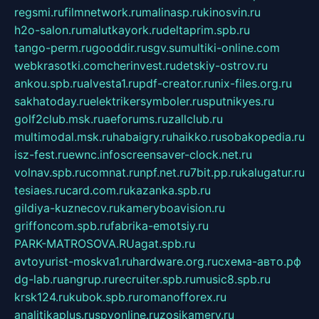
regsmi.ru
filmnetwork.ru
malinasp.ru
kinosvin.ru
h2o-salon.ru
malutkayork.ru
deltaprim.spb.ru
tango-perm.ru
gooddir.ru
sgv.su
multiki-online.com
webkrasotki.com
cherinvest.ru
detskiy-ostrov.ru
ankou.spb.ru
alvesta1.ru
pdf-creator.ru
nix-files.org.ru
sakhatoday.ru
elektrikersymboler.ru
sputnikyes.ru
golf2club.msk.ru
aeforums.ru
zallclub.ru
multimodal.msk.ru
habaigry.ru
haikko.ru
sobakopedia.ru
isz-fest.ru
ewnc.info
screensaver-clock.net.ru
volnav.spb.ru
comnat.ru
npf.net.ru
7bit.pp.ru
kalugatur.ru
tesiaes.ru
card.com.ru
kazanka.spb.ru
gildiya-kuznecov.ru
kameryboavision.ru
griffoncom.spb.ru
fabrika-emotsiy.ru
PARK-MATROSOVA.RU
agat.spb.ru
avtoyurist-moskva1.ru
hardware.org.ru
схема-авто.рф
dg-lab.ru
angrup.ru
recruiter.spb.ru
music8.spb.ru
krsk124.ru
kubok.spb.ru
romanofforex.ru
analitikaplus.ru
spyonline.ru
zosikamery.ru