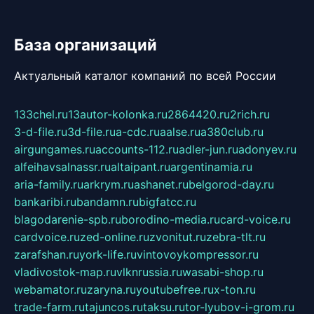
База организаций
Актуальный каталог компаний по всей России
133chel.ru
13autor-kolonka.ru
2864420.ru
2rich.ru
3-d-file.ru
3d-file.ru
a-cdc.ru
aalse.ru
a380club.ru
airgungames.ru
accounts-112.ru
adler-jun.ru
adonyev.ru
alfeihavsalnassr.ru
altaipant.ru
argentinamia.ru
aria-family.ru
arkrym.ru
ashanet.ru
belgorod-day.ru
bankaribi.ru
bandamn.ru
bigfatcc.ru
blagodarenie-spb.ru
borodino-media.ru
card-voice.ru
cardvoice.ru
zed-online.ru
zvonitut.ru
zebra-tlt.ru
zarafshan.ru
york-life.ru
vintovoykompressor.ru
vladivostok-map.ru
vlknrussia.ru
wasabi-shop.ru
webamator.ru
zaryna.ru
youtubefree.ru
x-ton.ru
trade-farm.ru
tajuncos.ru
taksu.ru
tor-lyubov-i-grom.ru