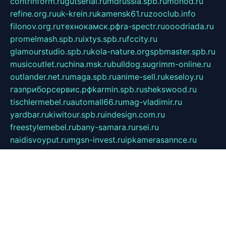
contrinform.ru
gutserial.ru
mdrussia.spb.ru
monod.ru
refine.org.ru
uk-krein.ru
kamensk61.ru
zooclub.info
filonov.org.ru
технокамск.рф
ra-spectr.ru
ooodriada.ru
promelmash.spb.ru
ixtys.spb.ru
fccity.ru
glamourstudio.spb.ru
kola-nature.org
spbmaster.spb.ru
musicoutlet.ru
china.msk.ru
bulldog.su
grimm-online.ru
outlander.net.ru
maga.spb.ru
anime-sell.ru
keseloy.ru
газприборсервис.рф
karmin.spb.ru
shekswood.ru
tischlermebel.ru
automall66.ru
mag-vladimir.ru
yardbar.ru
kiwitour.spb.ru
indesign.com.ru
freestylemebel.ru
bany-samara.ru
rsei.ru
naidisvoyput.ru
mgsn-invest.ru
ipkamerasannce.ru
alicante-house.ru
ibelka74.ru
cozyhouse.info
vlkargalev-studio.ru
700mb.ru
figura-ufa.ru
alina-live.ru
belarusiannews.ru
womenknow.ru
dos-vniimk.ru
sega.net.ru
dv.net.ru
phenomenonsofhistory.com
telesputnik.net.ru
wall.pp.ru
pylesosroidmi.ru
gtc-clan.ru
cligs.ru
bibikazap.ru
popova.org.ru