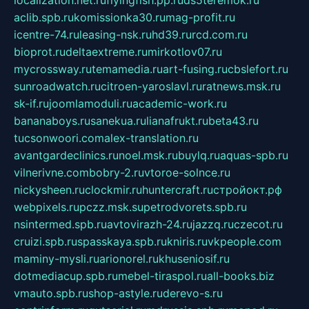
localization.net.ru
flyingfish.pp.ru
ds5teremok.ru
aclib.spb.ru
komissionka30.ru
mag-profit.ru
icentre-74.ru
leasing-nsk.ru
hd39.ru
rcd.com.ru
bioprot.ru
deltaextreme.ru
mirkotlov07.ru
mycrossway.ru
temamedia.ru
art-fusing.ru
cbslefort.ru
sunroadwatch.ru
citroen-yaroslavl.ru
ratnews.msk.ru
sk-if.ru
joomlamoduli.ru
academic-work.ru
bananaboys.ru
sanekua.ru
lianafrukt.ru
beta43.ru
tucsonwoori.com
alex-translation.ru
avantgardeclinics.ru
noel.msk.ru
buylq.ru
aquas-spb.ru
vilnerivne.com
bobry-2.ru
vtoroe-solnce.ru
nickysheen.ru
clockmir.ru
huntercraft.ru
стройокт.рф
webpixels.ru
pczz.msk.su
petrodvorets.spb.ru
nsintermed.spb.ru
avtovirazh-24.ru
jazzq.ru
czecot.ru
cruizi.spb.ru
spasskaya.spb.ru
kniris.ru
vkpeople.com
maminy-mysli.ru
arionorel.ru
khuseniosif.ru
dotmediacup.spb.ru
mebel-tiraspol.ru
all-books.biz
vmauto.spb.ru
shop-astyle.ru
derevo-s.ru