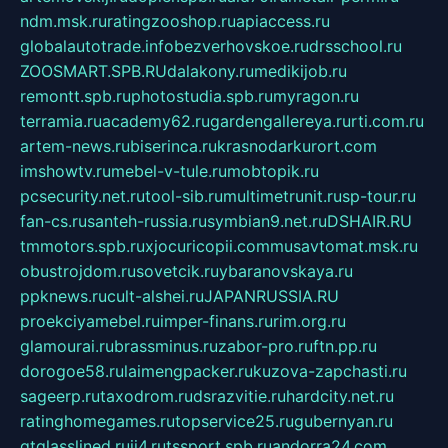
ndm.msk.ru
ratingzooshop.ru
apiaccess.ru
globalautotrade.info
bezverhovskoe.ru
drsschool.ru
ZOOSMART.SPB.RU
dalakony.ru
medikijob.ru
remontt.spb.ru
photostudia.spb.ru
myragon.ru
terramia.ru
academy62.ru
gardengallereya.ru
rti.com.ru
artem-news.ru
biserinca.ru
krasnodarkurort.com
imshowtv.ru
mebel-v-tule.ru
mobtopik.ru
pcsecurity.net.ru
tool-sib.ru
multimetrunit.ru
sp-tour.ru
fan-cs.ru
santeh-russia.ru
symbian9.net.ru
DSHAIR.RU
tmmotors.spb.ru
xjocuricopii.com
musavtomat.msk.ru
obustrojdom.ru
sovetcik.ru
ybaranovskaya.ru
ppknews.ru
cult-alshei.ru
JAPANRUSSIA.RU
proekciyamebel.ru
imper-finans.ru
rim.org.ru
glamourai.ru
brassminus.ru
zabor-pro.ru
ftn.pp.ru
dorogoe58.ru
laimengpacker.ru
kuzova-zapchasti.ru
sageerp.ru
taxodrom.ru
dsrazvitie.ru
hardcity.net.ru
ratinghomegames.ru
topservice25.ru
gubernyan.ru
gtglasslined.ru
ii4.ru
tssport.spb.ru
andorra24.com