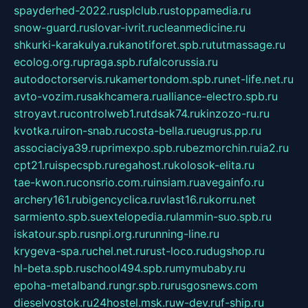
spayderhed-2022.ru
splclub.ru
stoppamedia.ru
snow-guard.ru
slovar-ivrit.ru
cleanmedicine.ru
shkurki-karakulya.ru
kanotiforet.spb.ru
tutmassage.ru
ecolog.org.ru
praga.spb.ru
falcorussia.ru
autodoctorservis.ru
kamertondom.spb.ru
net-life.net.ru
avto-vozim.ru
sakhcamera.ru
alliance-electro.spb.ru
stroyavt.ru
controlweb1.ru
tdsak74.ru
kinzozo-ru.ru
kvotka.ru
iron-snab.ru
costa-bella.ru
eugrus.pp.ru
associaciya39.ru
primexpo.spb.ru
bezmorchin.ru
ia2.ru
cpt21.ru
ispecspb.ru
regahost.ru
kolosok-elita.ru
tae-kwon.ru
consrio.com.ru
insiam.ru
avegainfo.ru
archery161.ru
bigencyclica.ru
vlast16.ru
korru.net
sarmiento.spb.su
extelopedia.ru
lammin-suo.spb.ru
iskatour.spb.ru
snpi.org.ru
running-line.ru
krygeva-spa.ru
chel.net.ru
rust-loco.ru
dugshop.ru
hl-beta.spb.ru
school494.spb.ru
mymubaby.ru
epoha-metalband.ru
ngr.spb.ru
rusgosnews.com
dieselvostok.ru
24hostel.msk.ru
w-dev.ru
f-ship.ru