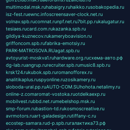
multimodal.msk.ru
habaigry.ru
haikko.ru
sobakopedia.ru
isz-fest.ru
ewnc.info
screensaver-clock.net.ru
volnav.spb.ru
comnat.ru
npf.net.ru
7bit.pp.ru
kalugatur.ru
tesiaes.ru
card.com.ru
kazanka.spb.ru
gildiya-kuznecov.ru
kameryboavision.ru
griffoncom.spb.ru
fabrika-emotsiy.ru
PARK-MATROSOVA.RU
agat.spb.ru
avtoyurist-moskva1.ru
hardware.org.ru
схема-авто.рф
dg-lab.ru
angrup.ru
recruiter.spb.ru
music8.spb.ru
krsk124.ru
kubok.spb.ru
romanofforex.ru
analitikaplus.ru
spyonline.ru
zosikamery.ru
sloboda-ural.pp.ru
AUTO-COM.SU
hohota.net
alimy.ru
online-z.com
aromat-vostoka.ru
otdelkaexp.ru
mobilvest.ru
bbd.net.ru
mebelshop.msk.ru
smp-forum.ru
bastion-td.ru
kosmoscreative.ru
avrmotors.ru
art-galadesign.ru
tiffany-c.ru
ecostep-samara.ru
d-p.spb.ru
галактика73.рф