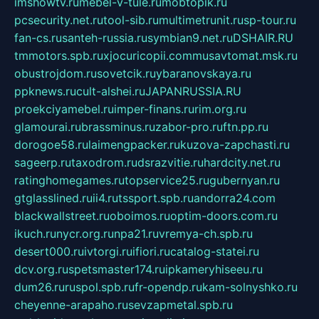
imshowtv.ru
mebel-v-tule.ru
mobtopik.ru
pcsecurity.net.ru
tool-sib.ru
multimetrunit.ru
sp-tour.ru
fan-cs.ru
santeh-russia.ru
symbian9.net.ru
DSHAIR.RU
tmmotors.spb.ru
xjocuricopii.com
musavtomat.msk.ru
obustrojdom.ru
sovetcik.ru
ybaranovskaya.ru
ppknews.ru
cult-alshei.ru
JAPANRUSSIA.RU
proekciyamebel.ru
imper-finans.ru
rim.org.ru
glamourai.ru
brassminus.ru
zabor-pro.ru
ftn.pp.ru
dorogoe58.ru
laimengpacker.ru
kuzova-zapchasti.ru
sageerp.ru
taxodrom.ru
dsrazvitie.ru
hardcity.net.ru
ratinghomegames.ru
topservice25.ru
gubernyan.ru
gtglasslined.ru
ii4.ru
tssport.spb.ru
andorra24.com
blackwallstreet.ru
oboimos.ru
optim-doors.com.ru
ikuch.ru
nycr.org.ru
npa21.ru
vremya-ch.spb.ru
desert000.ru
ivtorgi.ru
ifiori.ru
catalog-statei.ru
dcv.org.ru
spetsmaster174.ru
ipkameryhiseeu.ru
dum26.ru
ruspol.spb.ru
fr-opendp.ru
kam-solnyshko.ru
cheyenne-arapaho.ru
sevzapmetal.spb.ru