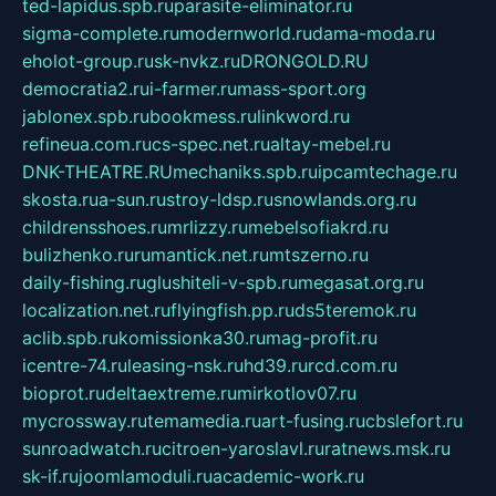
ted-lapidus.spb.ru
parasite-eliminator.ru
sigma-complete.ru
modernworld.ru
dama-moda.ru
eholot-group.ru
sk-nvkz.ru
DRONGOLD.RU
democratia2.ru
i-farmer.ru
mass-sport.org
jablonex.spb.ru
bookmess.ru
linkword.ru
refineua.com.ru
cs-spec.net.ru
altay-mebel.ru
DNK-THEATRE.RU
mechaniks.spb.ru
ipcamtechage.ru
skosta.ru
a-sun.ru
stroy-ldsp.ru
snowlands.org.ru
childrensshoes.ru
mrlizzy.ru
mebelsofiakrd.ru
bulizhenko.ru
rumantick.net.ru
mtszerno.ru
daily-fishing.ru
glushiteli-v-spb.ru
megasat.org.ru
localization.net.ru
flyingfish.pp.ru
ds5teremok.ru
aclib.spb.ru
komissionka30.ru
mag-profit.ru
icentre-74.ru
leasing-nsk.ru
hd39.ru
rcd.com.ru
bioprot.ru
deltaextreme.ru
mirkotlov07.ru
mycrossway.ru
temamedia.ru
art-fusing.ru
cbslefort.ru
sunroadwatch.ru
citroen-yaroslavl.ru
ratnews.msk.ru
sk-if.ru
joomlamoduli.ru
academic-work.ru