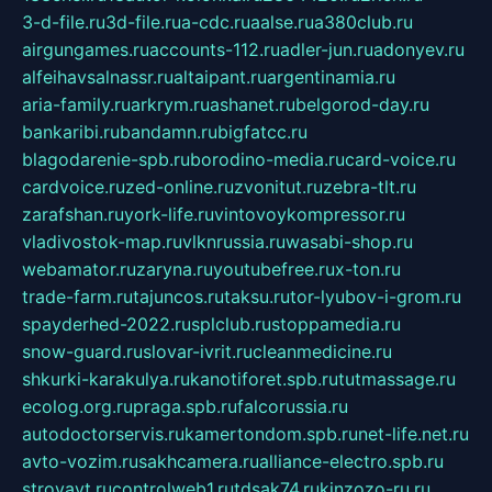
3-d-file.ru
3d-file.ru
a-cdc.ru
aalse.ru
a380club.ru
airgungames.ru
accounts-112.ru
adler-jun.ru
adonyev.ru
alfeihavsalnassr.ru
altaipant.ru
argentinamia.ru
aria-family.ru
arkrym.ru
ashanet.ru
belgorod-day.ru
bankaribi.ru
bandamn.ru
bigfatcc.ru
blagodarenie-spb.ru
borodino-media.ru
card-voice.ru
cardvoice.ru
zed-online.ru
zvonitut.ru
zebra-tlt.ru
zarafshan.ru
york-life.ru
vintovoykompressor.ru
vladivostok-map.ru
vlknrussia.ru
wasabi-shop.ru
webamator.ru
zaryna.ru
youtubefree.ru
x-ton.ru
trade-farm.ru
tajuncos.ru
taksu.ru
tor-lyubov-i-grom.ru
spayderhed-2022.ru
splclub.ru
stoppamedia.ru
snow-guard.ru
slovar-ivrit.ru
cleanmedicine.ru
shkurki-karakulya.ru
kanotiforet.spb.ru
tutmassage.ru
ecolog.org.ru
praga.spb.ru
falcorussia.ru
autodoctorservis.ru
kamertondom.spb.ru
net-life.net.ru
avto-vozim.ru
sakhcamera.ru
alliance-electro.spb.ru
stroyavt.ru
controlweb1.ru
tdsak74.ru
kinzozo-ru.ru