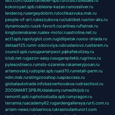
sko.com.ru
davitamebel-spb.ru
fotsis.ru
tesiaes.ru
kokoroyari.spb.ru
blesna-kazan.ru
mossilver.ru
lenderoq.ru
sergeydobrin.ru
tochkazvuka.msk.ru
people-of-art.ru
bezzubova.ru
clubtibet.ru
orior-aks.ru
dynamoauto.ru
szk-favorit.ru
carlines.ru
flatnsk.ru
kingbolenskaner.ru
alex-motor.ru
astroline.net.ru
act1.spb.ru
polyglot.com.ru
gidlipetsk.ru
ooo-driada.ru
detsad125.ru
mir-zdoroviya.ru
bruslanovo.ru
siterem.ru
council.spb.ru
лодкипатриот.рф
kafekolizey.ru
iclub.net.ru
gazon-easy.ru
sugarepilekb.ru
grinox.ru
pylesostineco.ru
msts-ozarenie.ru
kameryjooan.ru
artemovskij.ru
dopler.spb.ru
aid70.ru
metall-perm.ru
ndm.msk.ru
ratingzooshop.ru
apiaccess.ru
globalautotrade.info
bezverhovskoe.ru
drsschool.ru
ZOOSMART.SPB.RU
dalakony.ru
medikijob.ru
remontt.spb.ru
photostudia.spb.ru
myragon.ru
terramia.ru
academy62.ru
gardengallereya.ru
rti.com.ru
artem-news.ru
biserinca.ru
krasnodarkurort.com