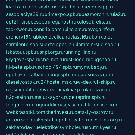
kvotka.ru
iron-snab.ru
costa-bella.ru
eugrus.pp.ru
associaciya39.ru
primexpo.spb.ru
bezmorchin.ru
ia2.ru
cpt21.ru
ispecspb.ru
regahost.ru
kolosok-elita.ru
tae-kwon.ru
consrio.com.ru
insiam.ru
avegainfo.ru
archery161.ru
bigencyclica.ru
vlast16.ru
korru.net
sarmiento.spb.su
extelopedia.ru
lammin-suo.spb.ru
iskatour.spb.ru
snpi.org.ru
running-line.ru
krygeva-spa.ru
chel.net.ru
rust-loco.ru
dugshop.ru
hl-beta.spb.ru
school494.spb.ru
mymubaby.ru
epoha-metalband.ru
ngr.spb.ru
rusgosnews.com
dieselvostok.ru
24hostel.msk.ru
w-dev.ru
f-ship.ru
regsmi.ru
filmnetwork.ru
malinasp.ru
kinosvin.ru
h2o-salon.ru
malutkayork.ru
deltaprim.spb.ru
tango-perm.ru
gooddir.ru
sgv.su
multiki-online.com
webkrasotki.com
cherinvest.ru
detskiy-ostrov.ru
ankou.spb.ru
alvesta1.ru
pdf-creator.ru
nix-files.org.ru
sakhatoday.ru
elektrikersymboler.ru
sputnikyes.ru
golf2club.msk.ru
aeforums.ru
zallclub.ru