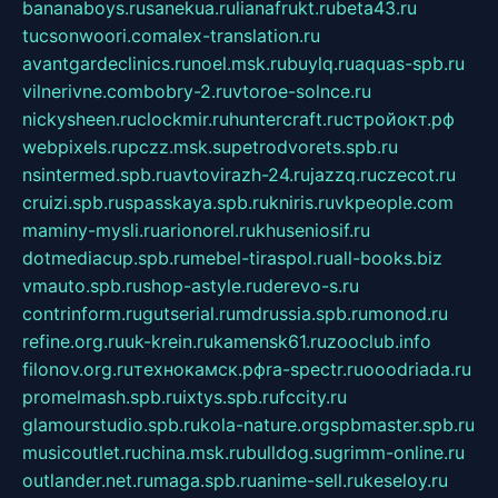
bananaboys.ru
sanekua.ru
lianafrukt.ru
beta43.ru
tucsonwoori.com
alex-translation.ru
avantgardeclinics.ru
noel.msk.ru
buylq.ru
aquas-spb.ru
vilnerivne.com
bobry-2.ru
vtoroe-solnce.ru
nickysheen.ru
clockmir.ru
huntercraft.ru
стройокт.рф
webpixels.ru
pczz.msk.su
petrodvorets.spb.ru
nsintermed.spb.ru
avtovirazh-24.ru
jazzq.ru
czecot.ru
cruizi.spb.ru
spasskaya.spb.ru
kniris.ru
vkpeople.com
maminy-mysli.ru
arionorel.ru
khuseniosif.ru
dotmediacup.spb.ru
mebel-tiraspol.ru
all-books.biz
vmauto.spb.ru
shop-astyle.ru
derevo-s.ru
contrinform.ru
gutserial.ru
mdrussia.spb.ru
monod.ru
refine.org.ru
uk-krein.ru
kamensk61.ru
zooclub.info
filonov.org.ru
технокамск.рф
ra-spectr.ru
ooodriada.ru
promelmash.spb.ru
ixtys.spb.ru
fccity.ru
glamourstudio.spb.ru
kola-nature.org
spbmaster.spb.ru
musicoutlet.ru
china.msk.ru
bulldog.su
grimm-online.ru
outlander.net.ru
maga.spb.ru
anime-sell.ru
keseloy.ru