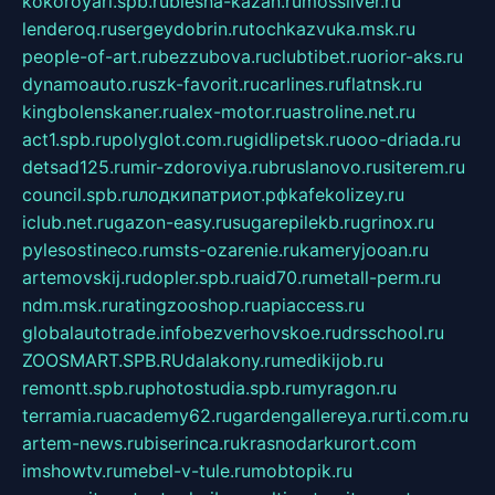
kokoroyari.spb.ru
blesna-kazan.ru
mossilver.ru
lenderoq.ru
sergeydobrin.ru
tochkazvuka.msk.ru
people-of-art.ru
bezzubova.ru
clubtibet.ru
orior-aks.ru
dynamoauto.ru
szk-favorit.ru
carlines.ru
flatnsk.ru
kingbolenskaner.ru
alex-motor.ru
astroline.net.ru
act1.spb.ru
polyglot.com.ru
gidlipetsk.ru
ooo-driada.ru
detsad125.ru
mir-zdoroviya.ru
bruslanovo.ru
siterem.ru
council.spb.ru
лодкипатриот.рф
kafekolizey.ru
iclub.net.ru
gazon-easy.ru
sugarepilekb.ru
grinox.ru
pylesostineco.ru
msts-ozarenie.ru
kameryjooan.ru
artemovskij.ru
dopler.spb.ru
aid70.ru
metall-perm.ru
ndm.msk.ru
ratingzooshop.ru
apiaccess.ru
globalautotrade.info
bezverhovskoe.ru
drsschool.ru
ZOOSMART.SPB.RU
dalakony.ru
medikijob.ru
remontt.spb.ru
photostudia.spb.ru
myragon.ru
terramia.ru
academy62.ru
gardengallereya.ru
rti.com.ru
artem-news.ru
biserinca.ru
krasnodarkurort.com
imshowtv.ru
mebel-v-tule.ru
mobtopik.ru