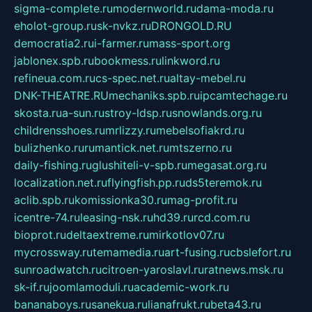
sigma-complete.ru
modernworld.ru
dama-moda.ru
eholot-group.ru
sk-nvkz.ru
DRONGOLD.RU
democratia2.ru
i-farmer.ru
mass-sport.org
jablonex.spb.ru
bookmess.ru
linkword.ru
refineua.com.ru
cs-spec.net.ru
altay-mebel.ru
DNK-THEATRE.RU
mechaniks.spb.ru
ipcamtechage.ru
skosta.ru
a-sun.ru
stroy-ldsp.ru
snowlands.org.ru
childrensshoes.ru
mrlizzy.ru
mebelsofiakrd.ru
bulizhenko.ru
rumantick.net.ru
mtszerno.ru
daily-fishing.ru
glushiteli-v-spb.ru
megasat.org.ru
localization.net.ru
flyingfish.pp.ru
ds5teremok.ru
aclib.spb.ru
komissionka30.ru
mag-profit.ru
icentre-74.ru
leasing-nsk.ru
hd39.ru
rcd.com.ru
bioprot.ru
deltaextreme.ru
mirkotlov07.ru
mycrossway.ru
temamedia.ru
art-fusing.ru
cbslefort.ru
sunroadwatch.ru
citroen-yaroslavl.ru
ratnews.msk.ru
sk-if.ru
joomlamoduli.ru
academic-work.ru
bananaboys.ru
sanekua.ru
lianafrukt.ru
beta43.ru