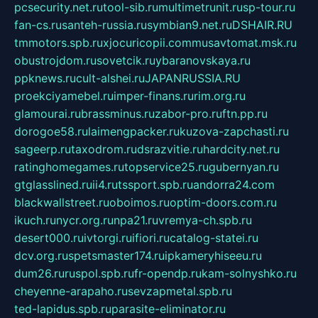
pcsecurity.net.ru
tool-sib.ru
multimetrunit.ru
sp-tour.ru
fan-cs.ru
santeh-russia.ru
symbian9.net.ru
DSHAIR.RU
tmmotors.spb.ru
xjocuricopii.com
musavtomat.msk.ru
obustrojdom.ru
sovetcik.ru
ybaranovskaya.ru
ppknews.ru
cult-alshei.ru
JAPANRUSSIA.RU
proekciyamebel.ru
imper-finans.ru
rim.org.ru
glamourai.ru
brassminus.ru
zabor-pro.ru
ftn.pp.ru
dorogoe58.ru
laimengpacker.ru
kuzova-zapchasti.ru
sageerp.ru
taxodrom.ru
dsrazvitie.ru
hardcity.net.ru
ratinghomegames.ru
topservice25.ru
gubernyan.ru
gtglasslined.ru
ii4.ru
tssport.spb.ru
andorra24.com
blackwallstreet.ru
oboimos.ru
optim-doors.com.ru
ikuch.ru
nycr.org.ru
npa21.ru
vremya-ch.spb.ru
desert000.ru
ivtorgi.ru
ifiori.ru
catalog-statei.ru
dcv.org.ru
spetsmaster174.ru
ipkameryhiseeu.ru
dum26.ru
ruspol.spb.ru
fr-opendp.ru
kam-solnyshko.ru
cheyenne-arapaho.ru
sevzapmetal.spb.ru
ted-lapidus.spb.ru
parasite-eliminator.ru