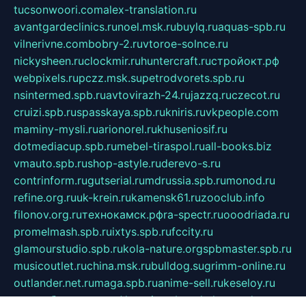
tucsonwoori.com
alex-translation.ru
avantgardeclinics.ru
noel.msk.ru
buylq.ru
aquas-spb.ru
vilnerivne.com
bobry-2.ru
vtoroe-solnce.ru
nickysheen.ru
clockmir.ru
huntercraft.ru
стройокт.рф
webpixels.ru
pczz.msk.su
petrodvorets.spb.ru
nsintermed.spb.ru
avtovirazh-24.ru
jazzq.ru
czecot.ru
cruizi.spb.ru
spasskaya.spb.ru
kniris.ru
vkpeople.com
maminy-mysli.ru
arionorel.ru
khuseniosif.ru
dotmediacup.spb.ru
mebel-tiraspol.ru
all-books.biz
vmauto.spb.ru
shop-astyle.ru
derevo-s.ru
contrinform.ru
gutserial.ru
mdrussia.spb.ru
monod.ru
refine.org.ru
uk-krein.ru
kamensk61.ru
zooclub.info
filonov.org.ru
технокамск.рф
ra-spectr.ru
ooodriada.ru
promelmash.spb.ru
ixtys.spb.ru
fccity.ru
glamourstudio.spb.ru
kola-nature.org
spbmaster.spb.ru
musicoutlet.ru
china.msk.ru
bulldog.su
grimm-online.ru
outlander.net.ru
maga.spb.ru
anime-sell.ru
keseloy.ru
газприборсервис.рф
karmin.spb.ru
shekswood.ru