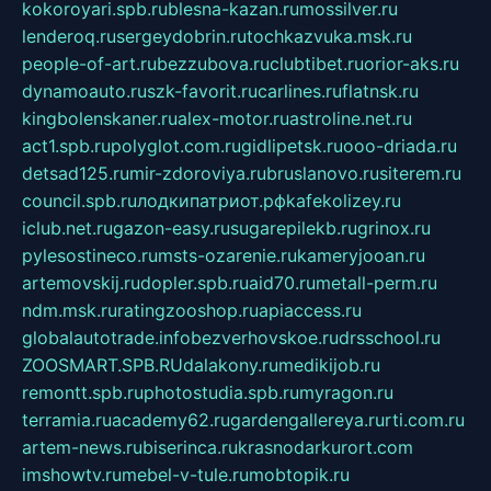
kokoroyari.spb.ru
blesna-kazan.ru
mossilver.ru
lenderoq.ru
sergeydobrin.ru
tochkazvuka.msk.ru
people-of-art.ru
bezzubova.ru
clubtibet.ru
orior-aks.ru
dynamoauto.ru
szk-favorit.ru
carlines.ru
flatnsk.ru
kingbolenskaner.ru
alex-motor.ru
astroline.net.ru
act1.spb.ru
polyglot.com.ru
gidlipetsk.ru
ooo-driada.ru
detsad125.ru
mir-zdoroviya.ru
bruslanovo.ru
siterem.ru
council.spb.ru
лодкипатриот.рф
kafekolizey.ru
iclub.net.ru
gazon-easy.ru
sugarepilekb.ru
grinox.ru
pylesostineco.ru
msts-ozarenie.ru
kameryjooan.ru
artemovskij.ru
dopler.spb.ru
aid70.ru
metall-perm.ru
ndm.msk.ru
ratingzooshop.ru
apiaccess.ru
globalautotrade.info
bezverhovskoe.ru
drsschool.ru
ZOOSMART.SPB.RU
dalakony.ru
medikijob.ru
remontt.spb.ru
photostudia.spb.ru
myragon.ru
terramia.ru
academy62.ru
gardengallereya.ru
rti.com.ru
artem-news.ru
biserinca.ru
krasnodarkurort.com
imshowtv.ru
mebel-v-tule.ru
mobtopik.ru