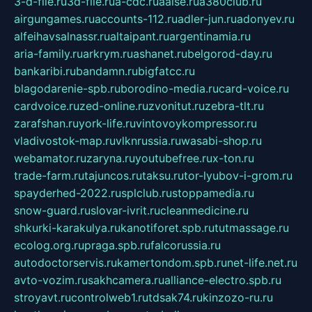
3-d-file.ru
3d-file.ru
a-cdc.ru
aalse.ru
a380club.ru
airgungames.ru
accounts-112.ru
adler-jun.ru
adonyev.ru
alfeihavsalnassr.ru
altaipant.ru
argentinamia.ru
aria-family.ru
arkrym.ru
ashanet.ru
belgorod-day.ru
bankaribi.ru
bandamn.ru
bigfatcc.ru
blagodarenie-spb.ru
borodino-media.ru
card-voice.ru
cardvoice.ru
zed-online.ru
zvonitut.ru
zebra-tlt.ru
zarafshan.ru
york-life.ru
vintovoykompressor.ru
vladivostok-map.ru
vlknrussia.ru
wasabi-shop.ru
webamator.ru
zaryna.ru
youtubefree.ru
x-ton.ru
trade-farm.ru
tajuncos.ru
taksu.ru
tor-lyubov-i-grom.ru
spayderhed-2022.ru
splclub.ru
stoppamedia.ru
snow-guard.ru
slovar-ivrit.ru
cleanmedicine.ru
shkurki-karakulya.ru
kanotiforet.spb.ru
tutmassage.ru
ecolog.org.ru
praga.spb.ru
falcorussia.ru
autodoctorservis.ru
kamertondom.spb.ru
net-life.net.ru
avto-vozim.ru
sakhcamera.ru
alliance-electro.spb.ru
stroyavt.ru
controlweb1.ru
tdsak74.ru
kinzozo-ru.ru