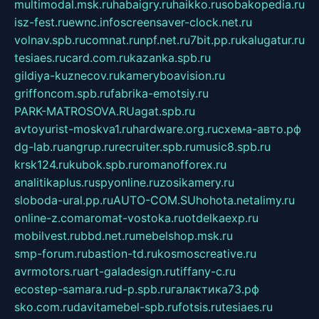
multimodal.msk.ru
habaigry.ru
haikko.ru
sobakopedia.ru
isz-fest.ru
ewnc.info
screensaver-clock.net.ru
volnav.spb.ru
comnat.ru
npf.net.ru
7bit.pp.ru
kalugatur.ru
tesiaes.ru
card.com.ru
kazanka.spb.ru
gildiya-kuznecov.ru
kameryboavision.ru
griffoncom.spb.ru
fabrika-emotsiy.ru
PARK-MATROSOVA.RU
agat.spb.ru
avtoyurist-moskva1.ru
hardware.org.ru
схема-авто.рф
dg-lab.ru
angrup.ru
recruiter.spb.ru
music8.spb.ru
krsk124.ru
kubok.spb.ru
romanofforex.ru
analitikaplus.ru
spyonline.ru
zosikamery.ru
sloboda-ural.pp.ru
AUTO-COM.SU
hohota.net
alimy.ru
online-z.com
aromat-vostoka.ru
otdelkaexp.ru
mobilvest.ru
bbd.net.ru
mebelshop.msk.ru
smp-forum.ru
bastion-td.ru
kosmoscreative.ru
avrmotors.ru
art-galadesign.ru
tiffany-c.ru
ecostep-samara.ru
d-p.spb.ru
галактика73.рф
sko.com.ru
davitamebel-spb.ru
fotsis.ru
tesiaes.ru