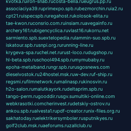
kvotka.ru
iron-snab.ru
costa-bella.ru
eugrus.pp.ru
associaciya39.ru
primexpo.spb.ru
bezmorchin.ru
ia2.ru
cpt21.ru
ispecspb.ru
regahost.ru
kolosok-elita.ru
tae-kwon.ru
consrio.com.ru
insiam.ru
avegainfo.ru
archery161.ru
bigencyclica.ru
vlast16.ru
korru.net
sarmiento.spb.su
extelopedia.ru
lammin-suo.spb.ru
iskatour.spb.ru
snpi.org.ru
running-line.ru
krygeva-spa.ru
chel.net.ru
rust-loco.ru
dugshop.ru
hl-beta.spb.ru
school494.spb.ru
mymubaby.ru
epoha-metalband.ru
ngr.spb.ru
rusgosnews.com
dieselvostok.ru
24hostel.msk.ru
w-dev.ru
f-ship.ru
regsmi.ru
filmnetwork.ru
malinasp.ru
kinosvin.ru
h2o-salon.ru
malutkayork.ru
deltaprim.spb.ru
tango-perm.ru
gooddir.ru
sgv.su
multiki-online.com
webkrasotki.com
cherinvest.ru
detskiy-ostrov.ru
ankou.spb.ru
alvesta1.ru
pdf-creator.ru
nix-files.org.ru
sakhatoday.ru
elektrikersymboler.ru
sputnikyes.ru
golf2club.msk.ru
aeforums.ru
zallclub.ru