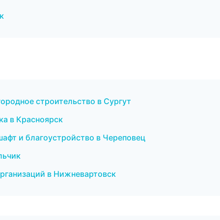
к
городное строительство в Сургут
ка в Красноярск
шафт и благоустройство в Череповец
альчик
организаций в Нижневартовск