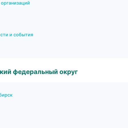
 организаций
ости и события
ский федеральный округ
бирск