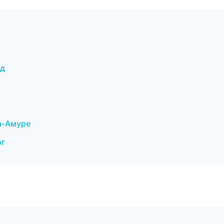
од
на-Амуре
рг