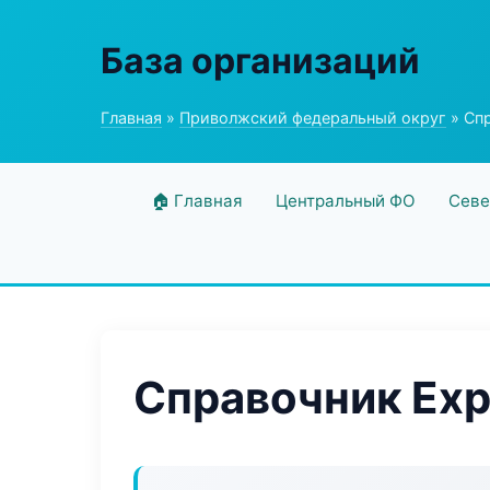
База организаций
Главная
»
Приволжский федеральный округ
» Спр
🏠 Главная
Центральный ФО
Севе
Справочник Expe