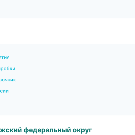
ятия
пробки
авочник
нсии
лжский федеральный округ