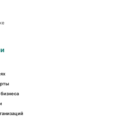
ке
ми
иях
арты
 бизнеса
и
ганизаций