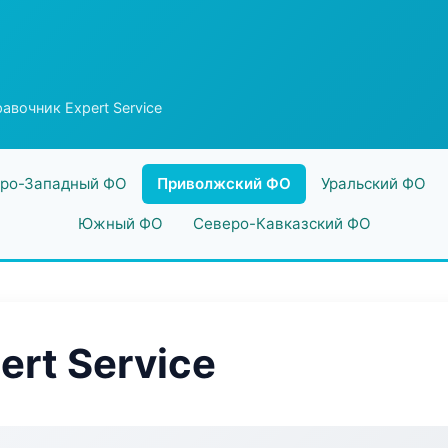
авочник Expert Service
ро-Западный ФО
Приволжский ФО
Уральский ФО
Южный ФО
Северо-Кавказский ФО
rt Service