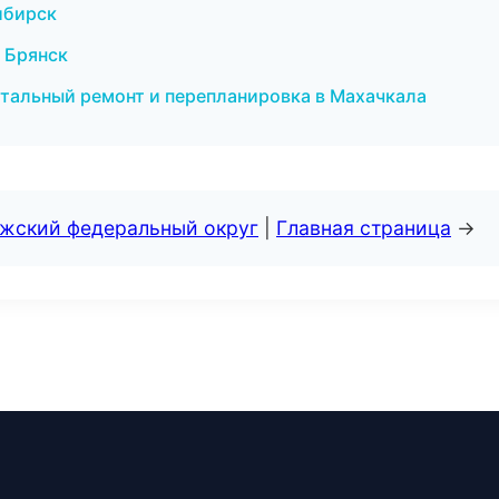
сибирск
в Брянск
итальный ремонт и перепланировка в Махачкала
лжский федеральный округ
|
Главная страница
→