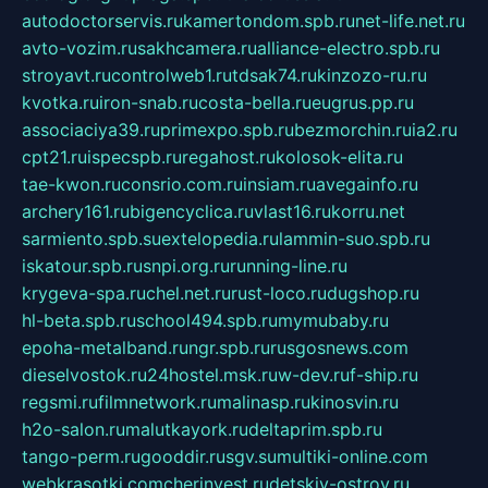
autodoctorservis.ru
kamertondom.spb.ru
net-life.net.ru
avto-vozim.ru
sakhcamera.ru
alliance-electro.spb.ru
stroyavt.ru
controlweb1.ru
tdsak74.ru
kinzozo-ru.ru
kvotka.ru
iron-snab.ru
costa-bella.ru
eugrus.pp.ru
associaciya39.ru
primexpo.spb.ru
bezmorchin.ru
ia2.ru
cpt21.ru
ispecspb.ru
regahost.ru
kolosok-elita.ru
tae-kwon.ru
consrio.com.ru
insiam.ru
avegainfo.ru
archery161.ru
bigencyclica.ru
vlast16.ru
korru.net
sarmiento.spb.su
extelopedia.ru
lammin-suo.spb.ru
iskatour.spb.ru
snpi.org.ru
running-line.ru
krygeva-spa.ru
chel.net.ru
rust-loco.ru
dugshop.ru
hl-beta.spb.ru
school494.spb.ru
mymubaby.ru
epoha-metalband.ru
ngr.spb.ru
rusgosnews.com
dieselvostok.ru
24hostel.msk.ru
w-dev.ru
f-ship.ru
regsmi.ru
filmnetwork.ru
malinasp.ru
kinosvin.ru
h2o-salon.ru
malutkayork.ru
deltaprim.spb.ru
tango-perm.ru
gooddir.ru
sgv.su
multiki-online.com
webkrasotki.com
cherinvest.ru
detskiy-ostrov.ru