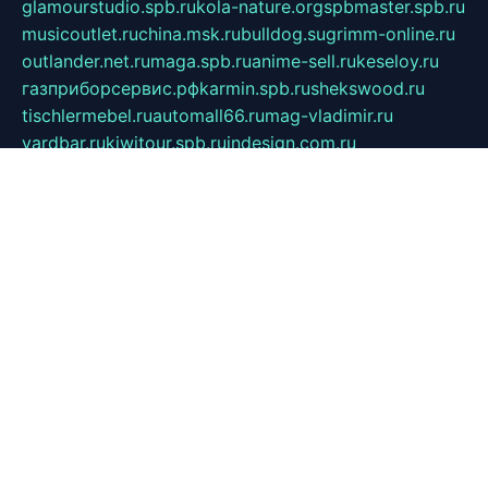
glamourstudio.spb.ru
kola-nature.org
spbmaster.spb.ru
musicoutlet.ru
china.msk.ru
bulldog.su
grimm-online.ru
outlander.net.ru
maga.spb.ru
anime-sell.ru
keseloy.ru
газприборсервис.рф
karmin.spb.ru
shekswood.ru
tischlermebel.ru
automall66.ru
mag-vladimir.ru
yardbar.ru
kiwitour.spb.ru
indesign.com.ru
freestylemebel.ru
bany-samara.ru
rsei.ru
naidisvoyput.ru
mgsn-invest.ru
ipkamerasannce.ru
alicante-house.ru
ibelka74.ru
cozyhouse.info
vlkargalev-studio.ru
700mb.ru
figura-ufa.ru
alina-live.ru
belarusiannews.ru
womenknow.ru
dos-vniimk.ru
sega.net.ru
dv.net.ru
phenomenonsofhistory.com
telesputnik.net.ru
wall.pp.ru
pylesosroidmi.ru
gtc-clan.ru
cligs.ru
bibikazap.ru
popova.org.ru
netwhistler.spb.ru
bellvil.ru
bonzon.ru
iss-vladik.ru
defiparis.net.ru
las-gryzas.ru
amku.ru
electednews.spb.ru
feather.org.ru
spar72.ru
tankiigri.ru
dominus.com.ru
ibtree.ru
sanykool.pp.ru
unixlib.org.ru