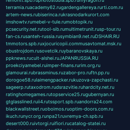
remontt.spb.ru
photostudia.spb.ru
myragon.ru
terramia.ru
academy62.ru
gardengallereya.ru
rti.com.ru
artem-news.ru
biserinca.ru
krasnodarkurort.com
imshowtv.ru
mebel-v-tule.ru
mobtopik.ru
pcsecurity.net.ru
tool-sib.ru
multimetrunit.ru
sp-tour.ru
fan-cs.ru
santeh-russia.ru
symbian9.net.ru
DSHAIR.RU
tmmotors.spb.ru
xjocuricopii.com
musavtomat.msk.ru
obustrojdom.ru
sovetcik.ru
ybaranovskaya.ru
ppknews.ru
cult-alshei.ru
JAPANRUSSIA.RU
proekciyamebel.ru
imper-finans.ru
rim.org.ru
glamourai.ru
brassminus.ru
zabor-pro.ru
ftn.pp.ru
dorogoe58.ru
laimengpacker.ru
kuzova-zapchasti.ru
sageerp.ru
taxodrom.ru
dsrazvitie.ru
hardcity.net.ru
ratinghomegames.ru
topservice25.ru
gubernyan.ru
gtglasslined.ru
ii4.ru
tssport.spb.ru
andorra24.com
blackwallstreet.ru
oboimos.ru
optim-doors.com.ru
ikuch.ru
nycr.org.ru
npa21.ru
vremya-ch.spb.ru
desert000.ru
ivtorgi.ru
ifiori.ru
catalog-statei.ru