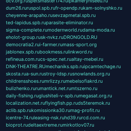
dcv.org.ru
spetsmaster174.ru
ipkameryhiseeu.ru
dum26.ru
ruspol.spb.ru
fr-opendp.ru
kam-solnyshko.ru
cheyenne-arapaho.ru
sevzapmetal.spb.ru
ted-lapidus.spb.ru
parasite-eliminator.ru
sigma-complete.ru
modernworld.ru
dama-moda.ru
eholot-group.ru
sk-nvkz.ru
DRONGOLD.RU
democratia2.ru
i-farmer.ru
mass-sport.org
jablonex.spb.ru
bookmess.ru
linkword.ru
refineua.com.ru
cs-spec.net.ru
altay-mebel.ru
DNK-THEATRE.RU
mechaniks.spb.ru
ipcamtechage.ru
skosta.ru
a-sun.ru
stroy-ldsp.ru
snowlands.org.ru
childrensshoes.ru
mrlizzy.ru
mebelsofiakrd.ru
bulizhenko.ru
rumantick.net.ru
mtszerno.ru
daily-fishing.ru
glushiteli-v-spb.ru
megasat.org.ru
localization.net.ru
flyingfish.pp.ru
ds5teremok.ru
aclib.spb.ru
komissionka30.ru
mag-profit.ru
icentre-74.ru
leasing-nsk.ru
hd39.ru
rcd.com.ru
bioprot.ru
deltaextreme.ru
mirkotlov07.ru