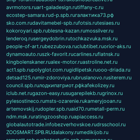
avrmotors.ru
art-galadesign.ru
tiffany-c.ru
ecostep-samara.ru
d-p.spb.ru
галактика73.рф
sko.com.ru
davitamebel-spb.ru
fotsis.ru
tesiaes.ru
kokoroyari.spb.ru
blesna-kazan.ru
mossilver.ru
lenderoq.ru
sergeydobrin.ru
tochkazvuka.msk.ru
people-of-art.ru
bezzubova.ru
clubtibet.ru
orior-aks.ru
dynamoauto.ru
szk-favorit.ru
carlines.ru
flatnsk.ru
kingbolenskaner.ru
alex-motor.ru
astroline.net.ru
act1.spb.ru
polyglot.com.ru
gidlipetsk.ru
ooo-driada.ru
detsad125.ru
mir-zdoroviya.ru
bruslanovo.ru
siterem.ru
council.spb.ru
лодкипатриот.рф
kafekolizey.ru
iclub.net.ru
gazon-easy.ru
sugarepilekb.ru
grinox.ru
pylesostineco.ru
msts-ozarenie.ru
kameryjooan.ru
artemovskij.ru
dopler.spb.ru
aid70.ru
metall-perm.ru
ndm.msk.ru
ratingzooshop.ru
apiaccess.ru
globalautotrade.info
bezverhovskoe.ru
drsschool.ru
ZOOSMART.SPB.RU
dalakony.ru
medikijob.ru