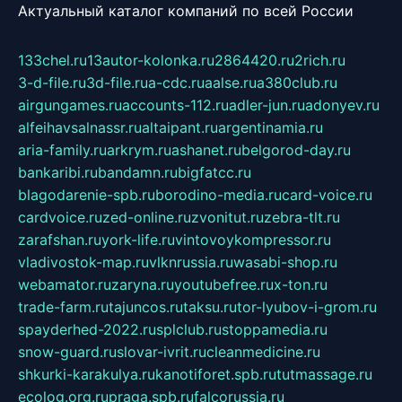
Актуальный каталог компаний по всей России
133chel.ru
13autor-kolonka.ru
2864420.ru
2rich.ru
3-d-file.ru
3d-file.ru
a-cdc.ru
aalse.ru
a380club.ru
airgungames.ru
accounts-112.ru
adler-jun.ru
adonyev.ru
alfeihavsalnassr.ru
altaipant.ru
argentinamia.ru
aria-family.ru
arkrym.ru
ashanet.ru
belgorod-day.ru
bankaribi.ru
bandamn.ru
bigfatcc.ru
blagodarenie-spb.ru
borodino-media.ru
card-voice.ru
cardvoice.ru
zed-online.ru
zvonitut.ru
zebra-tlt.ru
zarafshan.ru
york-life.ru
vintovoykompressor.ru
vladivostok-map.ru
vlknrussia.ru
wasabi-shop.ru
webamator.ru
zaryna.ru
youtubefree.ru
x-ton.ru
trade-farm.ru
tajuncos.ru
taksu.ru
tor-lyubov-i-grom.ru
spayderhed-2022.ru
splclub.ru
stoppamedia.ru
snow-guard.ru
slovar-ivrit.ru
cleanmedicine.ru
shkurki-karakulya.ru
kanotiforet.spb.ru
tutmassage.ru
ecolog.org.ru
praga.spb.ru
falcorussia.ru