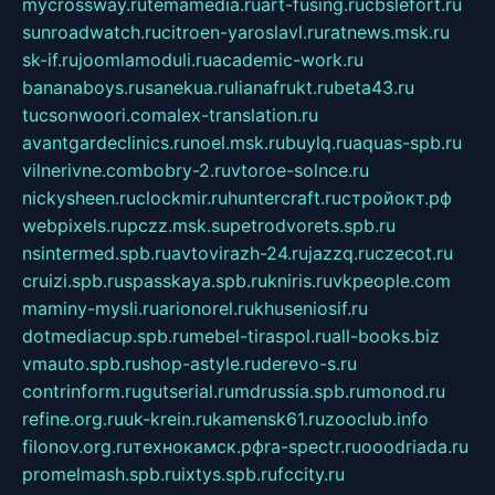
mycrossway.ru
temamedia.ru
art-fusing.ru
cbslefort.ru
sunroadwatch.ru
citroen-yaroslavl.ru
ratnews.msk.ru
sk-if.ru
joomlamoduli.ru
academic-work.ru
bananaboys.ru
sanekua.ru
lianafrukt.ru
beta43.ru
tucsonwoori.com
alex-translation.ru
avantgardeclinics.ru
noel.msk.ru
buylq.ru
aquas-spb.ru
vilnerivne.com
bobry-2.ru
vtoroe-solnce.ru
nickysheen.ru
clockmir.ru
huntercraft.ru
стройокт.рф
webpixels.ru
pczz.msk.su
petrodvorets.spb.ru
nsintermed.spb.ru
avtovirazh-24.ru
jazzq.ru
czecot.ru
cruizi.spb.ru
spasskaya.spb.ru
kniris.ru
vkpeople.com
maminy-mysli.ru
arionorel.ru
khuseniosif.ru
dotmediacup.spb.ru
mebel-tiraspol.ru
all-books.biz
vmauto.spb.ru
shop-astyle.ru
derevo-s.ru
contrinform.ru
gutserial.ru
mdrussia.spb.ru
monod.ru
refine.org.ru
uk-krein.ru
kamensk61.ru
zooclub.info
filonov.org.ru
технокамск.рф
ra-spectr.ru
ooodriada.ru
promelmash.spb.ru
ixtys.spb.ru
fccity.ru