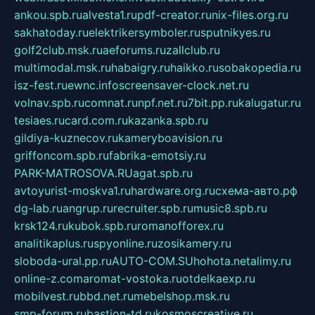
ankou.spb.ru
alvesta1.ru
pdf-creator.ru
nix-files.org.ru
sakhatoday.ru
elektrikersymboler.ru
sputnikyes.ru
golf2club.msk.ru
aeforums.ru
zallclub.ru
multimodal.msk.ru
habaigry.ru
haikko.ru
sobakopedia.ru
isz-fest.ru
ewnc.info
screensaver-clock.net.ru
volnav.spb.ru
comnat.ru
npf.net.ru
7bit.pp.ru
kalugatur.ru
tesiaes.ru
card.com.ru
kazanka.spb.ru
gildiya-kuznecov.ru
kameryboavision.ru
griffoncom.spb.ru
fabrika-emotsiy.ru
PARK-MATROSOVA.RU
agat.spb.ru
avtoyurist-moskva1.ru
hardware.org.ru
схема-авто.рф
dg-lab.ru
angrup.ru
recruiter.spb.ru
music8.spb.ru
krsk124.ru
kubok.spb.ru
romanofforex.ru
analitikaplus.ru
spyonline.ru
zosikamery.ru
sloboda-ural.pp.ru
AUTO-COM.SU
hohota.net
alimy.ru
online-z.com
aromat-vostoka.ru
otdelkaexp.ru
mobilvest.ru
bbd.net.ru
mebelshop.msk.ru
smp-forum.ru
bastion-td.ru
kosmoscreative.ru