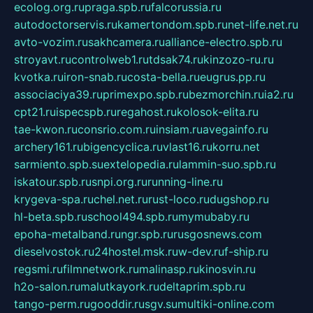
ecolog.org.ru
praga.spb.ru
falcorussia.ru
autodoctorservis.ru
kamertondom.spb.ru
net-life.net.ru
avto-vozim.ru
sakhcamera.ru
alliance-electro.spb.ru
stroyavt.ru
controlweb1.ru
tdsak74.ru
kinzozo-ru.ru
kvotka.ru
iron-snab.ru
costa-bella.ru
eugrus.pp.ru
associaciya39.ru
primexpo.spb.ru
bezmorchin.ru
ia2.ru
cpt21.ru
ispecspb.ru
regahost.ru
kolosok-elita.ru
tae-kwon.ru
consrio.com.ru
insiam.ru
avegainfo.ru
archery161.ru
bigencyclica.ru
vlast16.ru
korru.net
sarmiento.spb.su
extelopedia.ru
lammin-suo.spb.ru
iskatour.spb.ru
snpi.org.ru
running-line.ru
krygeva-spa.ru
chel.net.ru
rust-loco.ru
dugshop.ru
hl-beta.spb.ru
school494.spb.ru
mymubaby.ru
epoha-metalband.ru
ngr.spb.ru
rusgosnews.com
dieselvostok.ru
24hostel.msk.ru
w-dev.ru
f-ship.ru
regsmi.ru
filmnetwork.ru
malinasp.ru
kinosvin.ru
h2o-salon.ru
malutkayork.ru
deltaprim.spb.ru
tango-perm.ru
gooddir.ru
sgv.su
multiki-online.com