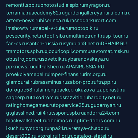
remontt.spb.ru
photostudia.spb.ru
myragon.ru
terramia.ru
academy62.ru
gardengallereya.ru
rti.com.ru
artem-news.ru
biserinca.ru
krasnodarkurort.com
imshowtv.ru
mebel-v-tule.ru
mobtopik.ru
pcsecurity.net.ru
tool-sib.ru
multimetrunit.ru
sp-tour.ru
fan-cs.ru
santeh-russia.ru
symbian9.net.ru
DSHAIR.RU
tmmotors.spb.ru
xjocuricopii.com
musavtomat.msk.ru
obustrojdom.ru
sovetcik.ru
ybaranovskaya.ru
ppknews.ru
cult-alshei.ru
JAPANRUSSIA.RU
proekciyamebel.ru
imper-finans.ru
rim.org.ru
glamourai.ru
brassminus.ru
zabor-pro.ru
ftn.pp.ru
dorogoe58.ru
laimengpacker.ru
kuzova-zapchasti.ru
sageerp.ru
taxodrom.ru
dsrazvitie.ru
hardcity.net.ru
ratinghomegames.ru
topservice25.ru
gubernyan.ru
gtglasslined.ru
ii4.ru
tssport.spb.ru
andorra24.com
blackwallstreet.ru
oboimos.ru
optim-doors.com.ru
ikuch.ru
nycr.org.ru
npa21.ru
vremya-ch.spb.ru
desert000.ru
ivtorgi.ru
ifiori.ru
catalog-statei.ru