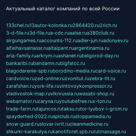
Актуальный каталог компаний по всей России
133chel.ru
13autor-kolonka.ru
2864420.ru
2rich.ru
3-d-file.ru
3d-file.ru
a-cdc.ru
aalse.ru
a380club.ru
airgungames.ru
accounts-112.ru
adler-jun.ru
adonyev.ru
alfeihavsalnassr.ru
altaipant.ru
argentinamia.ru
aria-family.ru
arkrym.ru
ashanet.ru
belgorod-day.ru
bankaribi.ru
bandamn.ru
bigfatcc.ru
blagodarenie-spb.ru
borodino-media.ru
card-voice.ru
cardvoice.ru
zed-online.ru
zvonitut.ru
zebra-tlt.ru
zarafshan.ru
york-life.ru
vintovoykompressor.ru
vladivostok-map.ru
vlknrussia.ru
wasabi-shop.ru
webamator.ru
zaryna.ru
youtubefree.ru
x-ton.ru
trade-farm.ru
tajuncos.ru
taksu.ru
tor-lyubov-i-grom.ru
spayderhed-2022.ru
splclub.ru
stoppamedia.ru
snow-guard.ru
slovar-ivrit.ru
cleanmedicine.ru
shkurki-karakulya.ru
kanotiforet.spb.ru
tutmassage.ru