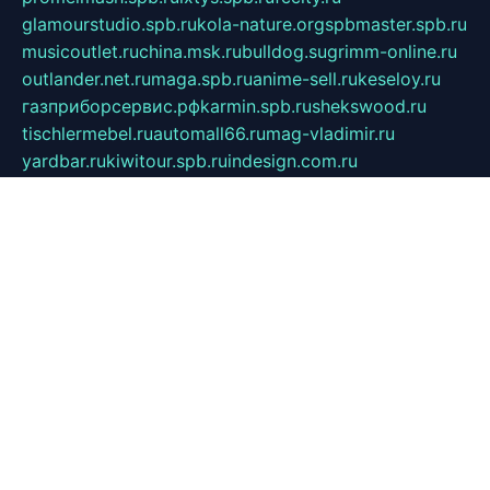
glamourstudio.spb.ru
kola-nature.org
spbmaster.spb.ru
musicoutlet.ru
china.msk.ru
bulldog.su
grimm-online.ru
outlander.net.ru
maga.spb.ru
anime-sell.ru
keseloy.ru
газприборсервис.рф
karmin.spb.ru
shekswood.ru
tischlermebel.ru
automall66.ru
mag-vladimir.ru
yardbar.ru
kiwitour.spb.ru
indesign.com.ru
freestylemebel.ru
bany-samara.ru
rsei.ru
naidisvoyput.ru
mgsn-invest.ru
ipkamerasannce.ru
alicante-house.ru
ibelka74.ru
cozyhouse.info
vlkargalev-studio.ru
700mb.ru
figura-ufa.ru
alina-live.ru
belarusiannews.ru
womenknow.ru
dos-vniimk.ru
sega.net.ru
dv.net.ru
phenomenonsofhistory.com
telesputnik.net.ru
wall.pp.ru
pylesosroidmi.ru
gtc-clan.ru
cligs.ru
bibikazap.ru
popova.org.ru
netwhistler.spb.ru
bellvil.ru
bonzon.ru
iss-vladik.ru
defiparis.net.ru
las-gryzas.ru
amku.ru
electednews.spb.ru
feather.org.ru
spar72.ru
tankiigri.ru
dominus.com.ru
ibtree.ru
sanykool.pp.ru
unixlib.org.ru