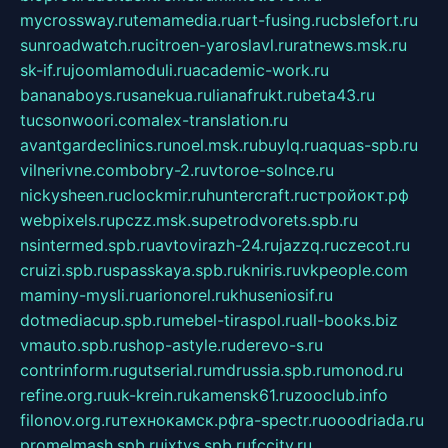
mycrossway.ru
temamedia.ru
art-fusing.ru
cbslefort.ru
sunroadwatch.ru
citroen-yaroslavl.ru
ratnews.msk.ru
sk-if.ru
joomlamoduli.ru
academic-work.ru
bananaboys.ru
sanekua.ru
lianafrukt.ru
beta43.ru
tucsonwoori.com
alex-translation.ru
avantgardeclinics.ru
noel.msk.ru
buylq.ru
aquas-spb.ru
vilnerivne.com
bobry-2.ru
vtoroe-solnce.ru
nickysheen.ru
clockmir.ru
huntercraft.ru
стройокт.рф
webpixels.ru
pczz.msk.su
petrodvorets.spb.ru
nsintermed.spb.ru
avtovirazh-24.ru
jazzq.ru
czecot.ru
cruizi.spb.ru
spasskaya.spb.ru
kniris.ru
vkpeople.com
maminy-mysli.ru
arionorel.ru
khuseniosif.ru
dotmediacup.spb.ru
mebel-tiraspol.ru
all-books.biz
vmauto.spb.ru
shop-astyle.ru
derevo-s.ru
contrinform.ru
gutserial.ru
mdrussia.spb.ru
monod.ru
refine.org.ru
uk-krein.ru
kamensk61.ru
zooclub.info
filonov.org.ru
технокамск.рф
ra-spectr.ru
ooodriada.ru
promelmash.spb.ru
ixtys.spb.ru
fccity.ru