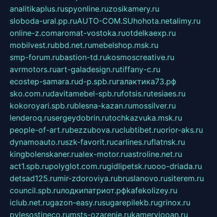
analitikaplus.ru
spyonline.ru
zosikamery.ru
sloboda-ural.pp.ru
AUTO-COM.SU
hohota.net
alimy.ru
online-z.com
aromat-vostoka.ru
otdelkaexp.ru
mobilvest.ru
bbd.net.ru
mebelshop.msk.ru
smp-forum.ru
bastion-td.ru
kosmoscreative.ru
avrmotors.ru
art-galadesign.ru
tiffany-c.ru
ecostep-samara.ru
d-p.spb.ru
галактика73.рф
sko.com.ru
davitamebel-spb.ru
fotsis.ru
tesiaes.ru
kokoroyari.spb.ru
blesna-kazan.ru
mossilver.ru
lenderoq.ru
sergeydobrin.ru
tochkazvuka.msk.ru
people-of-art.ru
bezzubova.ru
clubtibet.ru
orior-aks.ru
dynamoauto.ru
szk-favorit.ru
carlines.ru
flatnsk.ru
kingbolenskaner.ru
alex-motor.ru
astroline.net.ru
act1.spb.ru
polyglot.com.ru
gidlipetsk.ru
ooo-driada.ru
detsad125.ru
mir-zdoroviya.ru
bruslanovo.ru
siterem.ru
council.spb.ru
лодкипатриот.рф
kafekolizey.ru
iclub.net.ru
gazon-easy.ru
sugarepilekb.ru
grinox.ru
pylesostineco.ru
msts-ozarenie.ru
kameryjooan.ru