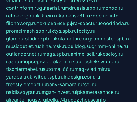
vmauto.spb.ru
shop-astyle.ru
derevo-s.ru
contrinform.ru
gutserial.ru
mdrussia.spb.ru
monod.ru
refine.org.ru
uk-krein.ru
kamensk61.ru
zooclub.info
filonov.org.ru
технокамск.рф
ra-spectr.ru
ooodriada.ru
promelmash.spb.ru
ixtys.spb.ru
fccity.ru
glamourstudio.spb.ru
kola-nature.org
spbmaster.spb.ru
musicoutlet.ru
china.msk.ru
bulldog.su
grimm-online.ru
outlander.net.ru
maga.spb.ru
anime-sell.ru
keseloy.ru
газприборсервис.рф
karmin.spb.ru
shekswood.ru
tischlermebel.ru
automall66.ru
mag-vladimir.ru
yardbar.ru
kiwitour.spb.ru
indesign.com.ru
freestylemebel.ru
bany-samara.ru
rsei.ru
naidisvoyput.ru
mgsn-invest.ru
ipkamerasannce.ru
alicante-house.ru
ibelka74.ru
cozyhouse.info
vlkargalev-studio.ru
700mb.ru
figura-ufa.ru
alina-live.ru
belarusiannews.ru
womenknow.ru
dos-vniimk.ru
sega.net.ru
dv.net.ru
phenomenonsofhistory.com
telesputnik.net.ru
wall.pp.ru
pylesosroidmi.ru