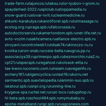
trade-farm.ru
tajuncos.ru
taksu.ru
tor-lyubov-i-grom.ru
spayderhed-2022.ru
splclub.ru
stoppamedia.ru
snow-guard.ru
slovar-ivrit.ru
cleanmedicine.ru
shkurki-karakulya.ru
kanotiforet.spb.ru
tutmassage.ru
ecolog.org.ru
praga.spb.ru
falcorussia.ru
autodoctorservis.ru
kamertondom.spb.ru
net-life.net.ru
avto-vozim.ru
sakhcamera.ru
alliance-electro.spb.ru
stroyavt.ru
controlweb1.ru
tdsak74.ru
kinzozo-ru.ru
kvotka.ru
iron-snab.ru
costa-bella.ru
eugrus.pp.ru
associaciya39.ru
primexpo.spb.ru
bezmorchin.ru
ia2.ru
cpt21.ru
ispecspb.ru
regahost.ru
kolosok-elita.ru
tae-kwon.ru
consrio.com.ru
insiam.ru
avegainfo.ru
archery161.ru
bigencyclica.ru
vlast16.ru
korru.net
sarmiento.spb.su
extelopedia.ru
lammin-suo.spb.ru
iskatour.spb.ru
snpi.org.ru
running-line.ru
krygeva-spa.ru
chel.net.ru
rust-loco.ru
dugshop.ru
hl-beta.spb.ru
school494.spb.ru
mymubaby.ru
epoha-metalband.ru
ngr.spb.ru
rusgosnews.com