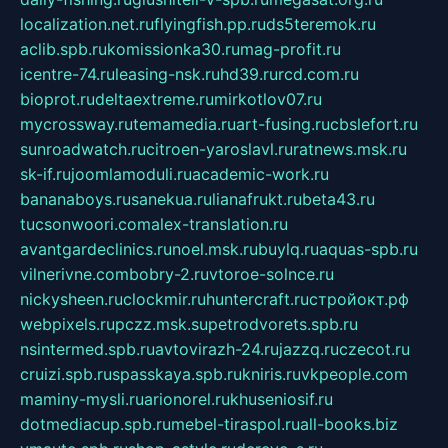
localization.net.ru
flyingfish.pp.ru
ds5teremok.ru
aclib.spb.ru
komissionka30.ru
mag-profit.ru
icentre-74.ru
leasing-nsk.ru
hd39.ru
rcd.com.ru
bioprot.ru
deltaextreme.ru
mirkotlov07.ru
mycrossway.ru
temamedia.ru
art-fusing.ru
cbslefort.ru
sunroadwatch.ru
citroen-yaroslavl.ru
ratnews.msk.ru
sk-if.ru
joomlamoduli.ru
academic-work.ru
bananaboys.ru
sanekua.ru
lianafrukt.ru
beta43.ru
tucsonwoori.com
alex-translation.ru
avantgardeclinics.ru
noel.msk.ru
buylq.ru
aquas-spb.ru
vilnerivne.com
bobry-2.ru
vtoroe-solnce.ru
nickysheen.ru
clockmir.ru
huntercraft.ru
стройокт.рф
webpixels.ru
pczz.msk.su
petrodvorets.spb.ru
nsintermed.spb.ru
avtovirazh-24.ru
jazzq.ru
czecot.ru
cruizi.spb.ru
spasskaya.spb.ru
kniris.ru
vkpeople.com
maminy-mysli.ru
arionorel.ru
khuseniosif.ru
dotmediacup.spb.ru
mebel-tiraspol.ru
all-books.biz