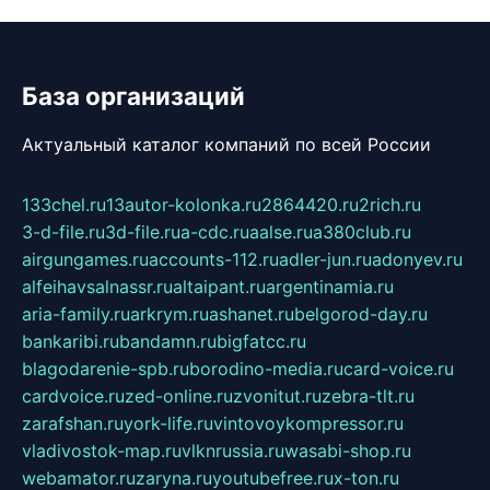
База организаций
Актуальный каталог компаний по всей России
133chel.ru
13autor-kolonka.ru
2864420.ru
2rich.ru
3-d-file.ru
3d-file.ru
a-cdc.ru
aalse.ru
a380club.ru
airgungames.ru
accounts-112.ru
adler-jun.ru
adonyev.ru
alfeihavsalnassr.ru
altaipant.ru
argentinamia.ru
aria-family.ru
arkrym.ru
ashanet.ru
belgorod-day.ru
bankaribi.ru
bandamn.ru
bigfatcc.ru
blagodarenie-spb.ru
borodino-media.ru
card-voice.ru
cardvoice.ru
zed-online.ru
zvonitut.ru
zebra-tlt.ru
zarafshan.ru
york-life.ru
vintovoykompressor.ru
vladivostok-map.ru
vlknrussia.ru
wasabi-shop.ru
webamator.ru
zaryna.ru
youtubefree.ru
x-ton.ru