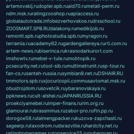
artemovskij.ru
dopler.spb.ru
aid70.ru
metall-perm.ru
ndm.msk.ru
ratingzooshop.ru
apiaccess.ru
globalautotrade.info
bezverhovskoe.ru
drsschool.ru
ZOOSMART.SPB.RU
dalakony.ru
medikijob.ru
remontt.spb.ru
photostudia.spb.ru
myragon.ru
terramia.ru
academy62.ru
gardengallereya.ru
rti.com.ru
artem-news.ru
biserinca.ru
krasnodarkurort.com
imshowtv.ru
mebel-v-tule.ru
mobtopik.ru
pcsecurity.net.ru
tool-sib.ru
multimetrunit.ru
sp-tour.ru
fan-cs.ru
santeh-russia.ru
symbian9.net.ru
DSHAIR.RU
tmmotors.spb.ru
xjocuricopii.com
musavtomat.msk.ru
obustrojdom.ru
sovetcik.ru
ybaranovskaya.ru
ppknews.ru
cult-alshei.ru
JAPANRUSSIA.RU
proekciyamebel.ru
imper-finans.ru
rim.org.ru
glamourai.ru
brassminus.ru
zabor-pro.ru
ftn.pp.ru
dorogoe58.ru
laimengpacker.ru
kuzova-zapchasti.ru
sageerp.ru
taxodrom.ru
dsrazvitie.ru
hardcity.net.ru
ratinghomegames.ru
topservice25.ru
gubernyan.ru