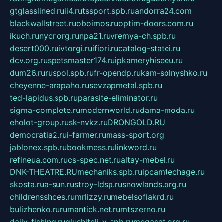
gtglasslined.ru
ii4.ru
tssport.spb.ru
andorra24.com
blackwallstreet.ru
oboimos.ru
optim-doors.com.ru
ikuch.ru
nycr.org.ru
npa21.ru
vremya-ch.spb.ru
desert000.ru
ivtorgi.ru
ifiori.ru
catalog-statei.ru
dcv.org.ru
spetsmaster174.ru
ipkameryhiseeu.ru
dum26.ru
ruspol.spb.ru
fr-opendp.ru
kam-solnyshko.ru
cheyenne-arapaho.ru
sevzapmetal.spb.ru
ted-lapidus.spb.ru
parasite-eliminator.ru
sigma-complete.ru
modernworld.ru
dama-moda.ru
eholot-group.ru
sk-nvkz.ru
DRONGOLD.RU
democratia2.ru
i-farmer.ru
mass-sport.org
jablonex.spb.ru
bookmess.ru
linkword.ru
refineua.com.ru
cs-spec.net.ru
altay-mebel.ru
DNK-THEATRE.RU
mechaniks.spb.ru
ipcamtechage.ru
skosta.ru
a-sun.ru
stroy-ldsp.ru
snowlands.org.ru
childrensshoes.ru
mrlizzy.ru
mebelsofiakrd.ru
bulizhenko.ru
rumantick.net.ru
mtszerno.ru
daily-fishing.ru
glushiteli-v-spb.ru
megasat.org.ru