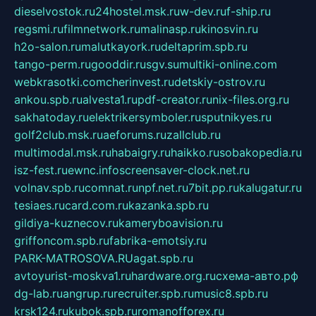
dieselvostok.ru
24hostel.msk.ru
w-dev.ru
f-ship.ru
regsmi.ru
filmnetwork.ru
malinasp.ru
kinosvin.ru
h2o-salon.ru
malutkayork.ru
deltaprim.spb.ru
tango-perm.ru
gooddir.ru
sgv.su
multiki-online.com
webkrasotki.com
cherinvest.ru
detskiy-ostrov.ru
ankou.spb.ru
alvesta1.ru
pdf-creator.ru
nix-files.org.ru
sakhatoday.ru
elektrikersymboler.ru
sputnikyes.ru
golf2club.msk.ru
aeforums.ru
zallclub.ru
multimodal.msk.ru
habaigry.ru
haikko.ru
sobakopedia.ru
isz-fest.ru
ewnc.info
screensaver-clock.net.ru
volnav.spb.ru
comnat.ru
npf.net.ru
7bit.pp.ru
kalugatur.ru
tesiaes.ru
card.com.ru
kazanka.spb.ru
gildiya-kuznecov.ru
kameryboavision.ru
griffoncom.spb.ru
fabrika-emotsiy.ru
PARK-MATROSOVA.RU
agat.spb.ru
avtoyurist-moskva1.ru
hardware.org.ru
схема-авто.рф
dg-lab.ru
angrup.ru
recruiter.spb.ru
music8.spb.ru
krsk124.ru
kubok.spb.ru
romanofforex.ru