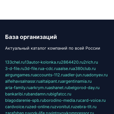
База организаций
Актуальный каталог компаний по всей России
133chel.ru
13autor-kolonka.ru
2864420.ru
2rich.ru
3-d-file.ru
3d-file.ru
a-cdc.ru
aalse.ru
a380club.ru
airgungames.ru
accounts-112.ru
adler-jun.ru
adonyev.ru
alfeihavsalnassr.ru
altaipant.ru
argentinamia.ru
aria-family.ru
arkrym.ru
ashanet.ru
belgorod-day.ru
bankaribi.ru
bandamn.ru
bigfatcc.ru
blagodarenie-spb.ru
borodino-media.ru
card-voice.ru
cardvoice.ru
zed-online.ru
zvonitut.ru
zebra-tlt.ru
zarafshan.ru
york-life.ru
vintovoykompressor.ru