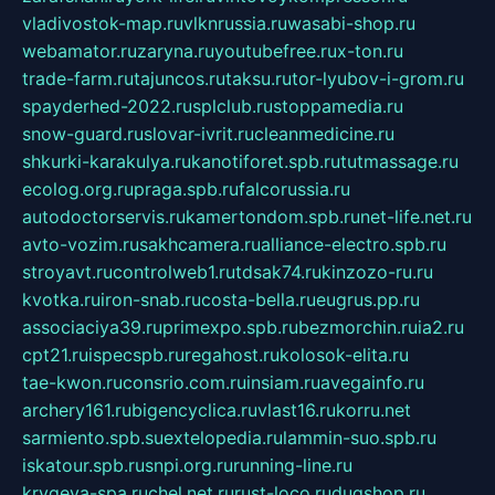
vladivostok-map.ru
vlknrussia.ru
wasabi-shop.ru
webamator.ru
zaryna.ru
youtubefree.ru
x-ton.ru
trade-farm.ru
tajuncos.ru
taksu.ru
tor-lyubov-i-grom.ru
spayderhed-2022.ru
splclub.ru
stoppamedia.ru
snow-guard.ru
slovar-ivrit.ru
cleanmedicine.ru
shkurki-karakulya.ru
kanotiforet.spb.ru
tutmassage.ru
ecolog.org.ru
praga.spb.ru
falcorussia.ru
autodoctorservis.ru
kamertondom.spb.ru
net-life.net.ru
avto-vozim.ru
sakhcamera.ru
alliance-electro.spb.ru
stroyavt.ru
controlweb1.ru
tdsak74.ru
kinzozo-ru.ru
kvotka.ru
iron-snab.ru
costa-bella.ru
eugrus.pp.ru
associaciya39.ru
primexpo.spb.ru
bezmorchin.ru
ia2.ru
cpt21.ru
ispecspb.ru
regahost.ru
kolosok-elita.ru
tae-kwon.ru
consrio.com.ru
insiam.ru
avegainfo.ru
archery161.ru
bigencyclica.ru
vlast16.ru
korru.net
sarmiento.spb.su
extelopedia.ru
lammin-suo.spb.ru
iskatour.spb.ru
snpi.org.ru
running-line.ru
krygeva-spa.ru
chel.net.ru
rust-loco.ru
dugshop.ru