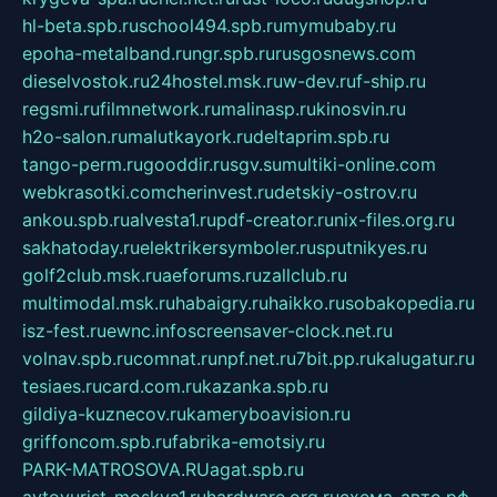
hl-beta.spb.ru
school494.spb.ru
mymubaby.ru
epoha-metalband.ru
ngr.spb.ru
rusgosnews.com
dieselvostok.ru
24hostel.msk.ru
w-dev.ru
f-ship.ru
regsmi.ru
filmnetwork.ru
malinasp.ru
kinosvin.ru
h2o-salon.ru
malutkayork.ru
deltaprim.spb.ru
tango-perm.ru
gooddir.ru
sgv.su
multiki-online.com
webkrasotki.com
cherinvest.ru
detskiy-ostrov.ru
ankou.spb.ru
alvesta1.ru
pdf-creator.ru
nix-files.org.ru
sakhatoday.ru
elektrikersymboler.ru
sputnikyes.ru
golf2club.msk.ru
aeforums.ru
zallclub.ru
multimodal.msk.ru
habaigry.ru
haikko.ru
sobakopedia.ru
isz-fest.ru
ewnc.info
screensaver-clock.net.ru
volnav.spb.ru
comnat.ru
npf.net.ru
7bit.pp.ru
kalugatur.ru
tesiaes.ru
card.com.ru
kazanka.spb.ru
gildiya-kuznecov.ru
kameryboavision.ru
griffoncom.spb.ru
fabrika-emotsiy.ru
PARK-MATROSOVA.RU
agat.spb.ru