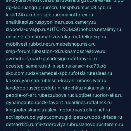
avtoyurist-moskva1.ru
hardware.org.ru
схема-авто.рф
dg-lab.ru
angrup.ru
recruiter.spb.ru
music8.spb.ru
krsk124.ru
kubok.spb.ru
romanofforex.ru
analitikaplus.ru
spyonline.ru
zosikamery.ru
sloboda-ural.pp.ru
AUTO-COM.SU
hohota.net
alimy.ru
online-z.com
aromat-vostoka.ru
otdelkaexp.ru
mobilvest.ru
bbd.net.ru
mebelshop.msk.ru
smp-forum.ru
bastion-td.ru
kosmoscreative.ru
avrmotors.ru
art-galadesign.ru
tiffany-c.ru
ecostep-samara.ru
d-p.spb.ru
галактика73.рф
sko.com.ru
davitamebel-spb.ru
fotsis.ru
tesiaes.ru
kokoroyari.spb.ru
blesna-kazan.ru
mossilver.ru
lenderoq.ru
sergeydobrin.ru
tochkazvuka.msk.ru
people-of-art.ru
bezzubova.ru
clubtibet.ru
orior-aks.ru
dynamoauto.ru
szk-favorit.ru
carlines.ru
flatnsk.ru
kingbolenskaner.ru
alex-motor.ru
astroline.net.ru
act1.spb.ru
polyglot.com.ru
gidlipetsk.ru
ooo-driada.ru
detsad125.ru
mir-zdoroviya.ru
bruslanovo.ru
siterem.ru