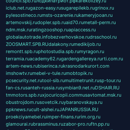
council.spb.ru
лодкипатриот.рф
kafekolizey.ru
iclub.net.ru
gazon-easy.ru
sugarepilekb.ru
grinox.ru
pylesostineco.ru
msts-ozarenie.ru
kameryjooan.ru
artemovskij.ru
dopler.spb.ru
aid70.ru
metall-perm.ru
ndm.msk.ru
ratingzooshop.ru
apiaccess.ru
globalautotrade.info
bezverhovskoe.ru
drsschool.ru
ZOOSMART.SPB.RU
dalakony.ru
medikijob.ru
remontt.spb.ru
photostudia.spb.ru
myragon.ru
terramia.ru
academy62.ru
gardengallereya.ru
rti.com.ru
artem-news.ru
biserinca.ru
krasnodarkurort.com
imshowtv.ru
mebel-v-tule.ru
mobtopik.ru
pcsecurity.net.ru
tool-sib.ru
multimetrunit.ru
sp-tour.ru
fan-cs.ru
santeh-russia.ru
symbian9.net.ru
DSHAIR.RU
tmmotors.spb.ru
xjocuricopii.com
musavtomat.msk.ru
obustrojdom.ru
sovetcik.ru
ybaranovskaya.ru
ppknews.ru
cult-alshei.ru
JAPANRUSSIA.RU
proekciyamebel.ru
imper-finans.ru
rim.org.ru
glamourai.ru
brassminus.ru
zabor-pro.ru
ftn.pp.ru