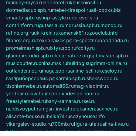
maminy-mysli.ru
arionorel.ru
khuseniosif.ru
dotmediacup.spb.ru
mebel-tiraspol.ru
all-books.biz
vmauto.spb.ru
shop-astyle.ru
derevo-s.ru
contrinform.ru
gutserial.ru
mdrussia.spb.ru
monod.ru
refine.org.ru
uk-krein.ru
kamensk61.ru
zooclub.info
filonov.org.ru
технокамск.рф
ra-spectr.ru
ooodriada.ru
promelmash.spb.ru
ixtys.spb.ru
fccity.ru
glamourstudio.spb.ru
kola-nature.org
spbmaster.spb.ru
musicoutlet.ru
china.msk.ru
bulldog.su
grimm-online.ru
outlander.net.ru
maga.spb.ru
anime-sell.ru
keseloy.ru
газприборсервис.рф
karmin.spb.ru
shekswood.ru
tischlermebel.ru
automall66.ru
mag-vladimir.ru
yardbar.ru
kiwitour.spb.ru
indesign.com.ru
freestylemebel.ru
bany-samara.ru
rsei.ru
naidisvoyput.ru
mgsn-invest.ru
ipkamerasannce.ru
alicante-house.ru
ibelka74.ru
cozyhouse.info
vlkargalev-studio.ru
700mb.ru
figura-ufa.ru
alina-live.ru
belarusiannews.ru
womenknow.ru
dos-vniimk.ru