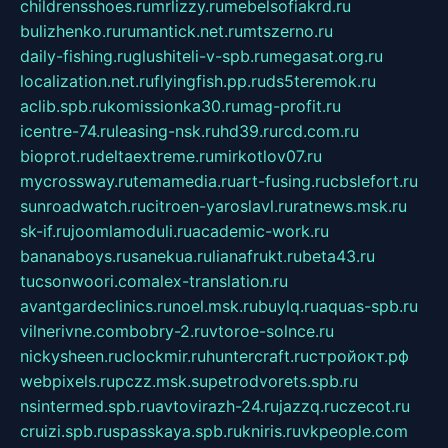
childrensshoes.ru
mrlizzy.ru
mebelsofiakrd.ru
bulizhenko.ru
rumantick.net.ru
mtszerno.ru
daily-fishing.ru
glushiteli-v-spb.ru
megasat.org.ru
localization.net.ru
flyingfish.pp.ru
ds5teremok.ru
aclib.spb.ru
komissionka30.ru
mag-profit.ru
icentre-74.ru
leasing-nsk.ru
hd39.ru
rcd.com.ru
bioprot.ru
deltaextreme.ru
mirkotlov07.ru
mycrossway.ru
temamedia.ru
art-fusing.ru
cbslefort.ru
sunroadwatch.ru
citroen-yaroslavl.ru
ratnews.msk.ru
sk-if.ru
joomlamoduli.ru
academic-work.ru
bananaboys.ru
sanekua.ru
lianafrukt.ru
beta43.ru
tucsonwoori.com
alex-translation.ru
avantgardeclinics.ru
noel.msk.ru
buylq.ru
aquas-spb.ru
vilnerivne.com
bobry-2.ru
vtoroe-solnce.ru
nickysheen.ru
clockmir.ru
huntercraft.ru
стройокт.рф
webpixels.ru
pczz.msk.su
petrodvorets.spb.ru
nsintermed.spb.ru
avtovirazh-24.ru
jazzq.ru
czecot.ru
cruizi.spb.ru
spasskaya.spb.ru
kniris.ru
vkpeople.com