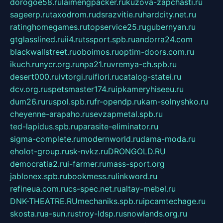
dorogoe58.ru
laimengpacker.ru
kuzova-zapchasti.ru
sageerp.ru
taxodrom.ru
dsrazvitie.ru
hardcity.net.ru
ratinghomegames.ru
topservice25.ru
gubernyan.ru
gtglasslined.ru
ii4.ru
tssport.spb.ru
andorra24.com
blackwallstreet.ru
oboimos.ru
optim-doors.com.ru
ikuch.ru
nycr.org.ru
npa21.ru
vremya-ch.spb.ru
desert000.ru
ivtorgi.ru
ifiori.ru
catalog-statei.ru
dcv.org.ru
spetsmaster174.ru
ipkameryhiseeu.ru
dum26.ru
ruspol.spb.ru
fr-opendp.ru
kam-solnyshko.ru
cheyenne-arapaho.ru
sevzapmetal.spb.ru
ted-lapidus.spb.ru
parasite-eliminator.ru
sigma-complete.ru
modernworld.ru
dama-moda.ru
eholot-group.ru
sk-nvkz.ru
DRONGOLD.RU
democratia2.ru
i-farmer.ru
mass-sport.org
jablonex.spb.ru
bookmess.ru
linkword.ru
refineua.com.ru
cs-spec.net.ru
altay-mebel.ru
DNK-THEATRE.RU
mechaniks.spb.ru
ipcamtechage.ru
skosta.ru
a-sun.ru
stroy-ldsp.ru
snowlands.org.ru