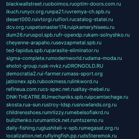
blackwallstreet.ru
oboimos.ru
optim-doors.com.ru
ikuch.ru
nycr.org.ru
npa21.ru
vremya-ch.spb.ru
desert000.ru
ivtorgi.ru
ifiori.ru
catalog-statei.ru
dcv.org.ru
spetsmaster174.ru
ipkameryhiseeu.ru
dum26.ru
ruspol.spb.ru
fr-opendp.ru
kam-solnyshko.ru
cheyenne-arapaho.ru
sevzapmetal.spb.ru
ted-lapidus.spb.ru
parasite-eliminator.ru
sigma-complete.ru
modernworld.ru
dama-moda.ru
eholot-group.ru
sk-nvkz.ru
DRONGOLD.RU
democratia2.ru
i-farmer.ru
mass-sport.org
jablonex.spb.ru
bookmess.ru
linkword.ru
refineua.com.ru
cs-spec.net.ru
altay-mebel.ru
DNK-THEATRE.RU
mechaniks.spb.ru
ipcamtechage.ru
skosta.ru
a-sun.ru
stroy-ldsp.ru
snowlands.org.ru
childrensshoes.ru
mrlizzy.ru
mebelsofiakrd.ru
bulizhenko.ru
rumantick.net.ru
mtszerno.ru
daily-fishing.ru
glushiteli-v-spb.ru
megasat.org.ru
localization.net.ru
flyingfish.pp.ru
ds5teremok.ru