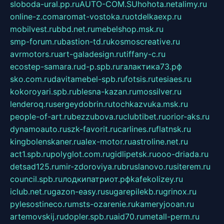
sloboda-ural.pp.ru
AUTO-COM.SU
hohota.net
alimy.ru
online-z.com
aromat-vostoka.ru
otdelkaexp.ru
mobilvest.ru
bbd.net.ru
mebelshop.msk.ru
smp-forum.ru
bastion-td.ru
kosmoscreative.ru
avrmotors.ru
art-galadesign.ru
tiffany-c.ru
ecostep-samara.ru
d-p.spb.ru
галактика73.рф
sko.com.ru
davitamebel-spb.ru
fotsis.ru
tesiaes.ru
kokoroyari.spb.ru
blesna-kazan.ru
mossilver.ru
lenderoq.ru
sergeydobrin.ru
tochkazvuka.msk.ru
people-of-art.ru
bezzubova.ru
clubtibet.ru
orior-aks.ru
dynamoauto.ru
szk-favorit.ru
carlines.ru
flatnsk.ru
kingbolenskaner.ru
alex-motor.ru
astroline.net.ru
act1.spb.ru
polyglot.com.ru
gidlipetsk.ru
ooo-driada.ru
detsad125.ru
mir-zdoroviya.ru
bruslanovo.ru
siterem.ru
council.spb.ru
лодкипатриот.рф
kafekolizey.ru
iclub.net.ru
gazon-easy.ru
sugarepilekb.ru
grinox.ru
pylesostineco.ru
msts-ozarenie.ru
kameryjooan.ru
artemovskij.ru
dopler.spb.ru
aid70.ru
metall-perm.ru