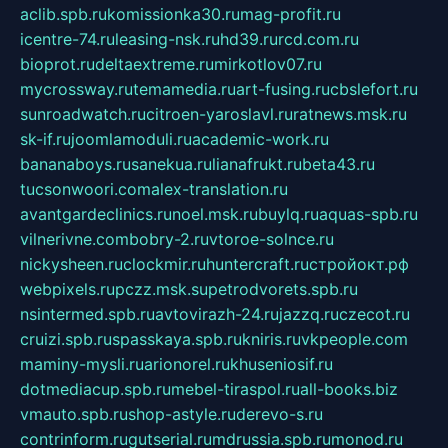
aclib.spb.ru
komissionka30.ru
mag-profit.ru
icentre-74.ru
leasing-nsk.ru
hd39.ru
rcd.com.ru
bioprot.ru
deltaextreme.ru
mirkotlov07.ru
mycrossway.ru
temamedia.ru
art-fusing.ru
cbslefort.ru
sunroadwatch.ru
citroen-yaroslavl.ru
ratnews.msk.ru
sk-if.ru
joomlamoduli.ru
academic-work.ru
bananaboys.ru
sanekua.ru
lianafrukt.ru
beta43.ru
tucsonwoori.com
alex-translation.ru
avantgardeclinics.ru
noel.msk.ru
buylq.ru
aquas-spb.ru
vilnerivne.com
bobry-2.ru
vtoroe-solnce.ru
nickysheen.ru
clockmir.ru
huntercraft.ru
стройокт.рф
webpixels.ru
pczz.msk.su
petrodvorets.spb.ru
nsintermed.spb.ru
avtovirazh-24.ru
jazzq.ru
czecot.ru
cruizi.spb.ru
spasskaya.spb.ru
kniris.ru
vkpeople.com
maminy-mysli.ru
arionorel.ru
khuseniosif.ru
dotmediacup.spb.ru
mebel-tiraspol.ru
all-books.biz
vmauto.spb.ru
shop-astyle.ru
derevo-s.ru
contrinform.ru
gutserial.ru
mdrussia.spb.ru
monod.ru