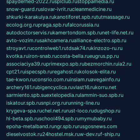
spayderhed-2022.ru
splclub.ru
stoppamedia.ru
snow-guard.ru
slovar-ivrit.ru
cleanmedicine.ru
shkurki-karakulya.ru
kanotiforet.spb.ru
tutmassage.ru
ecolog.org.ru
praga.spb.ru
falcorussia.ru
autodoctorservis.ru
kamertondom.spb.ru
net-life.net.ru
avto-vozim.ru
sakhcamera.ru
alliance-electro.spb.ru
stroyavt.ru
controlweb1.ru
tdsak74.ru
kinzozo-ru.ru
kvotka.ru
iron-snab.ru
costa-bella.ru
eugrus.pp.ru
associaciya39.ru
primexpo.spb.ru
bezmorchin.ru
ia2.ru
cpt21.ru
ispecspb.ru
regahost.ru
kolosok-elita.ru
tae-kwon.ru
consrio.com.ru
insiam.ru
avegainfo.ru
archery161.ru
bigencyclica.ru
vlast16.ru
korru.net
sarmiento.spb.su
extelopedia.ru
lammin-suo.spb.ru
iskatour.spb.ru
snpi.org.ru
running-line.ru
krygeva-spa.ru
chel.net.ru
rust-loco.ru
dugshop.ru
hl-beta.spb.ru
school494.spb.ru
mymubaby.ru
epoha-metalband.ru
ngr.spb.ru
rusgosnews.com
dieselvostok.ru
24hostel.msk.ru
w-dev.ru
f-ship.ru