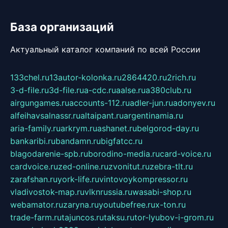
База организаций
Актуальный каталог компаний по всей России
133chel.ru
13autor-kolonka.ru
2864420.ru
2rich.ru
3-d-file.ru
3d-file.ru
a-cdc.ru
aalse.ru
a380club.ru
airgungames.ru
accounts-112.ru
adler-jun.ru
adonyev.ru
alfeihavsalnassr.ru
altaipant.ru
argentinamia.ru
aria-family.ru
arkrym.ru
ashanet.ru
belgorod-day.ru
bankaribi.ru
bandamn.ru
bigfatcc.ru
blagodarenie-spb.ru
borodino-media.ru
card-voice.ru
cardvoice.ru
zed-online.ru
zvonitut.ru
zebra-tlt.ru
zarafshan.ru
york-life.ru
vintovoykompressor.ru
vladivostok-map.ru
vlknrussia.ru
wasabi-shop.ru
webamator.ru
zaryna.ru
youtubefree.ru
x-ton.ru
trade-farm.ru
tajuncos.ru
taksu.ru
tor-lyubov-i-grom.ru