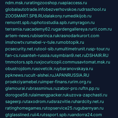
ndm.msk.ru
ratingzooshop.ru
apiaccess.ru
globalautotrade.info
bezverhovskoe.ru
drsschool.ru
ZOOSMART.SPB.RU
dalakony.ru
medikijob.ru
remontt.spb.ru
photostudia.spb.ru
myragon.ru
terramia.ru
academy62.ru
gardengallereya.ru
rti.com.ru
artem-news.ru
biserinca.ru
krasnodarkurort.com
imshowtv.ru
mebel-v-tule.ru
mobtopik.ru
pcsecurity.net.ru
tool-sib.ru
multimetrunit.ru
sp-tour.ru
fan-cs.ru
santeh-russia.ru
symbian9.net.ru
DSHAIR.RU
tmmotors.spb.ru
xjocuricopii.com
musavtomat.msk.ru
obustrojdom.ru
sovetcik.ru
ybaranovskaya.ru
ppknews.ru
cult-alshei.ru
JAPANRUSSIA.RU
proekciyamebel.ru
imper-finans.ru
rim.org.ru
glamourai.ru
brassminus.ru
zabor-pro.ru
ftn.pp.ru
dorogoe58.ru
laimengpacker.ru
kuzova-zapchasti.ru
sageerp.ru
taxodrom.ru
dsrazvitie.ru
hardcity.net.ru
ratinghomegames.ru
topservice25.ru
gubernyan.ru
gtglasslined.ru
ii4.ru
tssport.spb.ru
andorra24.com