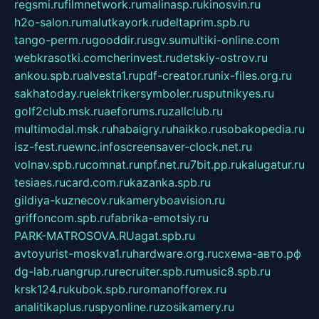
regsmi.ru
filmnetwork.ru
malinasp.ru
kinosvin.ru
h2o-salon.ru
malutkayork.ru
deltaprim.spb.ru
tango-perm.ru
gooddir.ru
sgv.su
multiki-online.com
webkrasotki.com
cherinvest.ru
detskiy-ostrov.ru
ankou.spb.ru
alvesta1.ru
pdf-creator.ru
nix-files.org.ru
sakhatoday.ru
elektrikersymboler.ru
sputnikyes.ru
golf2club.msk.ru
aeforums.ru
zallclub.ru
multimodal.msk.ru
habaigry.ru
haikko.ru
sobakopedia.ru
isz-fest.ru
ewnc.info
screensaver-clock.net.ru
volnav.spb.ru
comnat.ru
npf.net.ru
7bit.pp.ru
kalugatur.ru
tesiaes.ru
card.com.ru
kazanka.spb.ru
gildiya-kuznecov.ru
kameryboavision.ru
griffoncom.spb.ru
fabrika-emotsiy.ru
PARK-MATROSOVA.RU
agat.spb.ru
avtoyurist-moskva1.ru
hardware.org.ru
схема-авто.рф
dg-lab.ru
angrup.ru
recruiter.spb.ru
music8.spb.ru
krsk124.ru
kubok.spb.ru
romanofforex.ru
analitikaplus.ru
spyonline.ru
zosikamery.ru