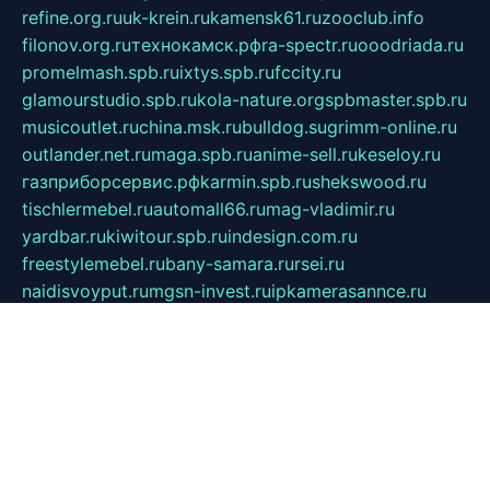
refine.org.ru
uk-krein.ru
kamensk61.ru
zooclub.info
filonov.org.ru
технокамск.рф
ra-spectr.ru
ooodriada.ru
promelmash.spb.ru
ixtys.spb.ru
fccity.ru
glamourstudio.spb.ru
kola-nature.org
spbmaster.spb.ru
musicoutlet.ru
china.msk.ru
bulldog.su
grimm-online.ru
outlander.net.ru
maga.spb.ru
anime-sell.ru
keseloy.ru
газприборсервис.рф
karmin.spb.ru
shekswood.ru
tischlermebel.ru
automall66.ru
mag-vladimir.ru
yardbar.ru
kiwitour.spb.ru
indesign.com.ru
freestylemebel.ru
bany-samara.ru
rsei.ru
naidisvoyput.ru
mgsn-invest.ru
ipkamerasannce.ru
alicante-house.ru
ibelka74.ru
cozyhouse.info
vlkargalev-studio.ru
700mb.ru
figura-ufa.ru
alina-live.ru
belarusiannews.ru
womenknow.ru
dos-vniimk.ru
sega.net.ru
dv.net.ru
phenomenonsofhistory.com
telesputnik.net.ru
wall.pp.ru
pylesosroidmi.ru
gtc-clan.ru
cligs.ru
bibikazap.ru
popova.org.ru
netwhistler.spb.ru
bellvil.ru
bonzon.ru
iss-vladik.ru