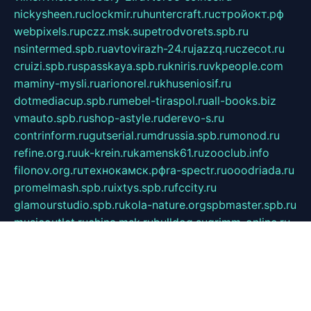
nickysheen.ru
clockmir.ru
huntercraft.ru
стройокт.рф
webpixels.ru
pczz.msk.su
petrodvorets.spb.ru
nsintermed.spb.ru
avtovirazh-24.ru
jazzq.ru
czecot.ru
cruizi.spb.ru
spasskaya.spb.ru
kniris.ru
vkpeople.com
maminy-mysli.ru
arionorel.ru
khuseniosif.ru
dotmediacup.spb.ru
mebel-tiraspol.ru
all-books.biz
vmauto.spb.ru
shop-astyle.ru
derevo-s.ru
contrinform.ru
gutserial.ru
mdrussia.spb.ru
monod.ru
refine.org.ru
uk-krein.ru
kamensk61.ru
zooclub.info
filonov.org.ru
технокамск.рф
ra-spectr.ru
ooodriada.ru
promelmash.spb.ru
ixtys.spb.ru
fccity.ru
glamourstudio.spb.ru
kola-nature.org
spbmaster.spb.ru
musicoutlet.ru
china.msk.ru
bulldog.su
grimm-online.ru
outlander.net.ru
maga.spb.ru
anime-sell.ru
keseloy.ru
газприборсервис.рф
karmin.spb.ru
shekswood.ru
tischlermebel.ru
automall66.ru
mag-vladimir.ru
yardbar.ru
kiwitour.spb.ru
indesign.com.ru
freestylemebel.ru
bany-samara.ru
rsei.ru