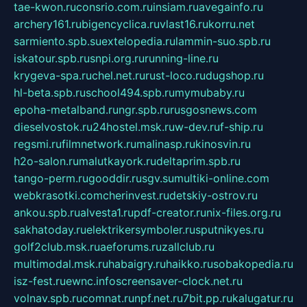
tae-kwon.ru
consrio.com.ru
insiam.ru
avegainfo.ru
archery161.ru
bigencyclica.ru
vlast16.ru
korru.net
sarmiento.spb.su
extelopedia.ru
lammin-suo.spb.ru
iskatour.spb.ru
snpi.org.ru
running-line.ru
krygeva-spa.ru
chel.net.ru
rust-loco.ru
dugshop.ru
hl-beta.spb.ru
school494.spb.ru
mymubaby.ru
epoha-metalband.ru
ngr.spb.ru
rusgosnews.com
dieselvostok.ru
24hostel.msk.ru
w-dev.ru
f-ship.ru
regsmi.ru
filmnetwork.ru
malinasp.ru
kinosvin.ru
h2o-salon.ru
malutkayork.ru
deltaprim.spb.ru
tango-perm.ru
gooddir.ru
sgv.su
multiki-online.com
webkrasotki.com
cherinvest.ru
detskiy-ostrov.ru
ankou.spb.ru
alvesta1.ru
pdf-creator.ru
nix-files.org.ru
sakhatoday.ru
elektrikersymboler.ru
sputnikyes.ru
golf2club.msk.ru
aeforums.ru
zallclub.ru
multimodal.msk.ru
habaigry.ru
haikko.ru
sobakopedia.ru
isz-fest.ru
ewnc.info
screensaver-clock.net.ru
volnav.spb.ru
comnat.ru
npf.net.ru
7bit.pp.ru
kalugatur.ru