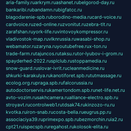
aria-family.ru
arkrym.ru
ashanet.ru
belgorod-day.ru
bankaribi.ru
bandamn.ru
bigfatcc.ru
blagodarenie-spb.ru
borodino-media.ru
card-voice.ru
cardvoice.ru
zed-online.ru
zvonitut.ru
zebra-tlt.ru
zarafshan.ru
york-life.ru
vintovoykompressor.ru
vladivostok-map.ru
vlknrussia.ru
wasabi-shop.ru
webamator.ru
zaryna.ru
youtubefree.ru
x-ton.ru
trade-farm.ru
tajuncos.ru
taksu.ru
tor-lyubov-i-grom.ru
spayderhed-2022.ru
splclub.ru
stoppamedia.ru
snow-guard.ru
slovar-ivrit.ru
cleanmedicine.ru
shkurki-karakulya.ru
kanotiforet.spb.ru
tutmassage.ru
ecolog.org.ru
praga.spb.ru
falcorussia.ru
autodoctorservis.ru
kamertondom.spb.ru
net-life.net.ru
avto-vozim.ru
sakhcamera.ru
alliance-electro.spb.ru
stroyavt.ru
controlweb1.ru
tdsak74.ru
kinzozo-ru.ru
kvotka.ru
iron-snab.ru
costa-bella.ru
eugrus.pp.ru
associaciya39.ru
primexpo.spb.ru
bezmorchin.ru
ia2.ru
cpt21.ru
ispecspb.ru
regahost.ru
kolosok-elita.ru