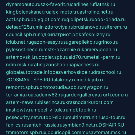
dynamoauto.ru
szk-favorit.ru
carlines.ru
flatnsk.ru
kingbolenskaner.ru
alex-motor.ru
astroline.net.ru
act1.spb.ru
polyglot.com.ru
gidlipetsk.ru
ooo-driada.ru
detsad125.ru
mir-zdoroviya.ru
bruslanovo.ru
siterem.ru
council.spb.ru
лодкипатриот.рф
kafekolizey.ru
iclub.net.ru
gazon-easy.ru
sugarepilekb.ru
grinox.ru
pylesostineco.ru
msts-ozarenie.ru
kameryjooan.ru
artemovskij.ru
dopler.spb.ru
aid70.ru
metall-perm.ru
ndm.msk.ru
ratingzooshop.ru
apiaccess.ru
globalautotrade.info
bezverhovskoe.ru
drsschool.ru
ZOOSMART.SPB.RU
dalakony.ru
medikijob.ru
remontt.spb.ru
photostudia.spb.ru
myragon.ru
terramia.ru
academy62.ru
gardengallereya.ru
rti.com.ru
artem-news.ru
biserinca.ru
krasnodarkurort.com
imshowtv.ru
mebel-v-tule.ru
mobtopik.ru
pcsecurity.net.ru
tool-sib.ru
multimetrunit.ru
sp-tour.ru
fan-cs.ru
santeh-russia.ru
symbian9.net.ru
DSHAIR.RU
tmmotors.spb.ru
xjocuricopii.com
musavtomat.msk.ru