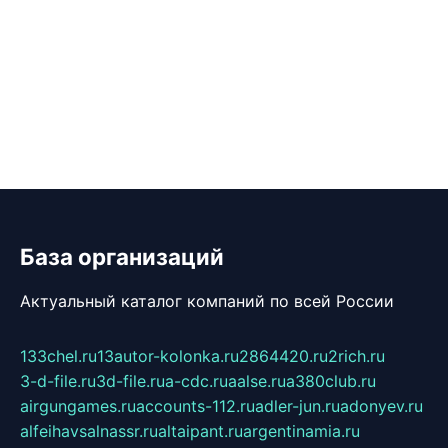
База организаций
Актуальный каталог компаний по всей России
133chel.ru
13autor-kolonka.ru
2864420.ru
2rich.ru
3-d-file.ru
3d-file.ru
a-cdc.ru
aalse.ru
a380club.ru
airgungames.ru
accounts-112.ru
adler-jun.ru
adonyev.ru
alfeihavsalnassr.ru
altaipant.ru
argentinamia.ru