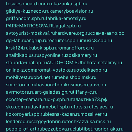
tesiaes.ru
card.com.ru
kazanka.spb.ru
gildiya-kuznecov.ru
kameryboavision.ru
griffoncom.spb.ru
fabrika-emotsiy.ru
PARK-MATROSOVA.RU
agat.spb.ru
avtoyurist-moskva1.ru
hardware.org.ru
схема-авто.рф
dg-lab.ru
angrup.ru
recruiter.spb.ru
music8.spb.ru
krsk124.ru
kubok.spb.ru
romanofforex.ru
analitikaplus.ru
spyonline.ru
zosikamery.ru
sloboda-ural.pp.ru
AUTO-COM.SU
hohota.net
alimy.ru
online-z.com
aromat-vostoka.ru
otdelkaexp.ru
mobilvest.ru
bbd.net.ru
mebelshop.msk.ru
smp-forum.ru
bastion-td.ru
kosmoscreative.ru
avrmotors.ru
art-galadesign.ru
tiffany-c.ru
ecostep-samara.ru
d-p.spb.ru
галактика73.рф
sko.com.ru
davitamebel-spb.ru
fotsis.ru
tesiaes.ru
kokoroyari.spb.ru
blesna-kazan.ru
mossilver.ru
lenderoq.ru
sergeydobrin.ru
tochkazvuka.msk.ru
people-of-art.ru
bezzubova.ru
clubtibet.ru
orior-aks.ru