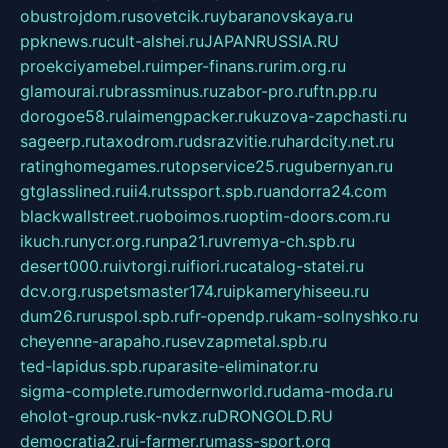
obustrojdom.ru
sovetcik.ru
ybaranovskaya.ru
ppknews.ru
cult-alshei.ru
JAPANRUSSIA.RU
proekciyamebel.ru
imper-finans.ru
rim.org.ru
glamourai.ru
brassminus.ru
zabor-pro.ru
ftn.pp.ru
dorogoe58.ru
laimengpacker.ru
kuzova-zapchasti.ru
sageerp.ru
taxodrom.ru
dsrazvitie.ru
hardcity.net.ru
ratinghomegames.ru
topservice25.ru
gubernyan.ru
gtglasslined.ru
ii4.ru
tssport.spb.ru
andorra24.com
blackwallstreet.ru
oboimos.ru
optim-doors.com.ru
ikuch.ru
nycr.org.ru
npa21.ru
vremya-ch.spb.ru
desert000.ru
ivtorgi.ru
ifiori.ru
catalog-statei.ru
dcv.org.ru
spetsmaster174.ru
ipkameryhiseeu.ru
dum26.ru
ruspol.spb.ru
fr-opendp.ru
kam-solnyshko.ru
cheyenne-arapaho.ru
sevzapmetal.spb.ru
ted-lapidus.spb.ru
parasite-eliminator.ru
sigma-complete.ru
modernworld.ru
dama-moda.ru
eholot-group.ru
sk-nvkz.ru
DRONGOLD.RU
democratia2.ru
i-farmer.ru
mass-sport.org