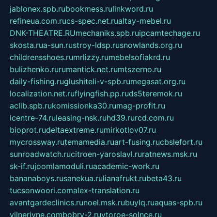
jablonex.spb.ru
bookmess.ru
linkword.ru
refineua.com.ru
cs-spec.net.ru
altay-mebel.ru
DNK-THEATRE.RU
mechaniks.spb.ru
ipcamtechage.ru
skosta.ru
a-sun.ru
stroy-ldsp.ru
snowlands.org.ru
childrensshoes.ru
mrlizzy.ru
mebelsofiakrd.ru
bulizhenko.ru
rumantick.net.ru
mtszerno.ru
daily-fishing.ru
glushiteli-v-spb.ru
megasat.org.ru
localization.net.ru
flyingfish.pp.ru
ds5teremok.ru
aclib.spb.ru
komissionka30.ru
mag-profit.ru
icentre-74.ru
leasing-nsk.ru
hd39.ru
rcd.com.ru
bioprot.ru
deltaextreme.ru
mirkotlov07.ru
mycrossway.ru
temamedia.ru
art-fusing.ru
cbslefort.ru
sunroadwatch.ru
citroen-yaroslavl.ru
ratnews.msk.ru
sk-if.ru
joomlamoduli.ru
academic-work.ru
bananaboys.ru
sanekua.ru
lianafrukt.ru
beta43.ru
tucsonwoori.com
alex-translation.ru
avantgardeclinics.ru
noel.msk.ru
buylq.ru
aquas-spb.ru
vilnerivne.com
bobry-2.ru
vtoroe-solnce.ru