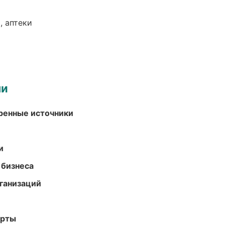
, аптеки
ми
еренные источники
и
 бизнеса
ганизаций
арты