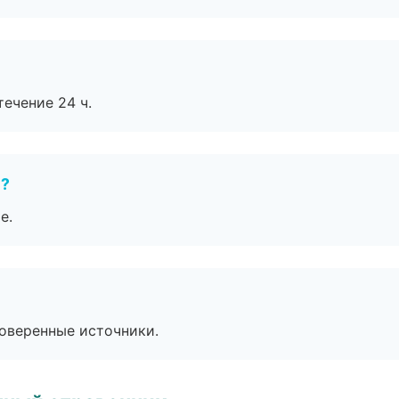
течение 24 ч.
е?
е.
роверенные источники.