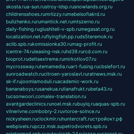
skosta.ru
a-sun.ru
stroy-ldsp.ru
snowlands.org.ru
childrensshoes.ru
mrlizzy.ru
mebelsofiakrd.ru
bulizhenko.ru
rumantick.net.ru
mtszerno.ru
daily-fishing.ru
glushiteli-v-spb.ru
megasat.org.ru
localization.net.ru
flyingfish.pp.ru
ds5teremok.ru
aclib.spb.ru
komissionka30.ru
mag-profit.ru
icentre-74.ru
leasing-nsk.ru
hd39.ru
rcd.com.ru
bioprot.ru
deltaextreme.ru
mirkotlov07.ru
mycrossway.ru
temamedia.ru
art-fusing.ru
cbslefort.ru
sunroadwatch.ru
citroen-yaroslavl.ru
ratnews.msk.ru
sk-if.ru
joomlamoduli.ru
academic-work.ru
bananaboys.ru
sanekua.ru
lianafrukt.ru
beta43.ru
tucsonwoori.com
alex-translation.ru
avantgardeclinics.ru
noel.msk.ru
buylq.ru
aquas-spb.ru
vilnerivne.com
bobry-2.ru
vtoroe-solnce.ru
nickysheen.ru
clockmir.ru
huntercraft.ru
стройокт.рф
webpixels.ru
pczz.msk.su
petrodvorets.spb.ru
nsintermed.spb.ru
avtovirazh-24.ru
jazzq.ru
czecot.ru