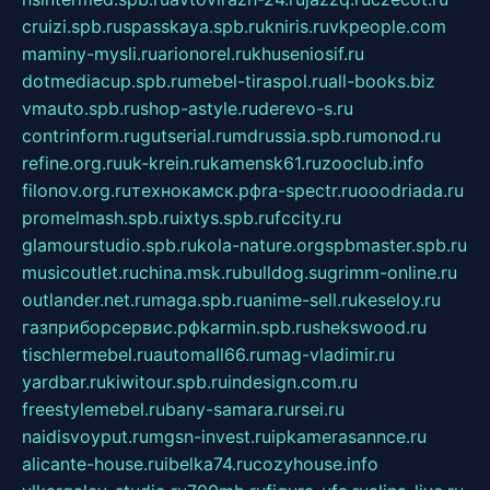
cruizi.spb.ru
spasskaya.spb.ru
kniris.ru
vkpeople.com
maminy-mysli.ru
arionorel.ru
khuseniosif.ru
dotmediacup.spb.ru
mebel-tiraspol.ru
all-books.biz
vmauto.spb.ru
shop-astyle.ru
derevo-s.ru
contrinform.ru
gutserial.ru
mdrussia.spb.ru
monod.ru
refine.org.ru
uk-krein.ru
kamensk61.ru
zooclub.info
filonov.org.ru
технокамск.рф
ra-spectr.ru
ooodriada.ru
promelmash.spb.ru
ixtys.spb.ru
fccity.ru
glamourstudio.spb.ru
kola-nature.org
spbmaster.spb.ru
musicoutlet.ru
china.msk.ru
bulldog.su
grimm-online.ru
outlander.net.ru
maga.spb.ru
anime-sell.ru
keseloy.ru
газприборсервис.рф
karmin.spb.ru
shekswood.ru
tischlermebel.ru
automall66.ru
mag-vladimir.ru
yardbar.ru
kiwitour.spb.ru
indesign.com.ru
freestylemebel.ru
bany-samara.ru
rsei.ru
naidisvoyput.ru
mgsn-invest.ru
ipkamerasannce.ru
alicante-house.ru
ibelka74.ru
cozyhouse.info