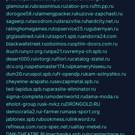
glamourai.ru
brassminus.ru
zabor-pro.ru
ftn.pp.ru
dorogoe58.ru
laimengpacker.ru
kuzova-zapchasti.ru
sageerp.ru
taxodrom.ru
dsrazvitie.ru
hardcity.net.ru
ratinghomegames.ru
topservice25.ru
gubernyan.ru
gtglasslined.ru
ii4.ru
tssport.spb.ru
andorra24.com
blackwallstreet.ru
oboimos.ru
optim-doors.com.ru
ikuch.ru
nycr.org.ru
npa21.ru
vremya-ch.spb.ru
desert000.ru
ivtorgi.ru
ifiori.ru
catalog-statei.ru
dcv.org.ru
spetsmaster174.ru
ipkameryhiseeu.ru
dum26.ru
ruspol.spb.ru
fr-opendp.ru
kam-solnyshko.ru
cheyenne-arapaho.ru
sevzapmetal.spb.ru
ted-lapidus.spb.ru
parasite-eliminator.ru
sigma-complete.ru
modernworld.ru
dama-moda.ru
eholot-group.ru
sk-nvkz.ru
DRONGOLD.RU
democratia2.ru
i-farmer.ru
mass-sport.org
jablonex.spb.ru
bookmess.ru
linkword.ru
refineua.com.ru
cs-spec.net.ru
altay-mebel.ru
DNK-THEATRE.RU
mechaniks.spb.ru
ipcamtechage.ru