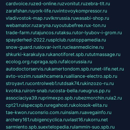
cardvoice.ru
zed-online.ru
zvonitut.ru
zebra-tlt.ru
zarafshan.ru
york-life.ru
vintovoykompressor.ru
vladivostok-map.ru
vlknrussia.ru
wasabi-shop.ru
webamator.ru
zaryna.ru
youtubefree.ru
x-ton.ru
trade-farm.ru
tajuncos.ru
taksu.ru
tor-lyubov-i-grom.ru
spayderhed-2022.ru
splclub.ru
stoppamedia.ru
snow-guard.ru
slovar-ivrit.ru
cleanmedicine.ru
shkurki-karakulya.ru
kanotiforet.spb.ru
tutmassage.ru
ecolog.org.ru
praga.spb.ru
falcorussia.ru
autodoctorservis.ru
kamertondom.spb.ru
net-life.net.ru
avto-vozim.ru
sakhcamera.ru
alliance-electro.spb.ru
stroyavt.ru
controlweb1.ru
tdsak74.ru
kinzozo-ru.ru
kvotka.ru
iron-snab.ru
costa-bella.ru
eugrus.pp.ru
associaciya39.ru
primexpo.spb.ru
bezmorchin.ru
ia2.ru
cpt21.ru
ispecspb.ru
regahost.ru
kolosok-elita.ru
tae-kwon.ru
consrio.com.ru
insiam.ru
avegainfo.ru
archery161.ru
bigencyclica.ru
vlast16.ru
korru.net
sarmiento.spb.su
extelopedia.ru
lammin-suo.spb.ru