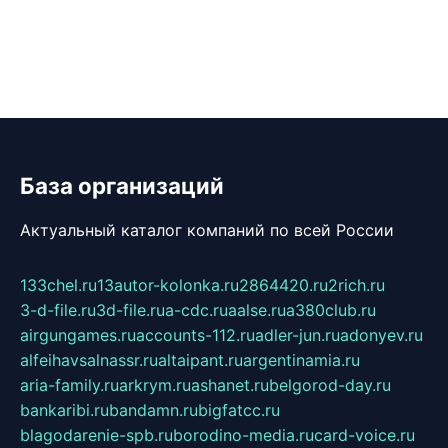
База организаций
Актуальный каталог компаний по всей России
133chel.ru
13autor-kolonka.ru
2864420.ru
2rich.ru
3-d-file.ru
3d-file.ru
a-cdc.ru
aalse.ru
a380club.ru
airgungames.ru
accounts-112.ru
adler-jun.ru
adonyev.ru
alfeihavsalnassr.ru
altaipant.ru
argentinamia.ru
aria-family.ru
arkrym.ru
ashanet.ru
belgorod-day.ru
bankaribi.ru
bandamn.ru
bigfatcc.ru
blagodarenie-spb.ru
borodino-media.ru
card-voice.ru