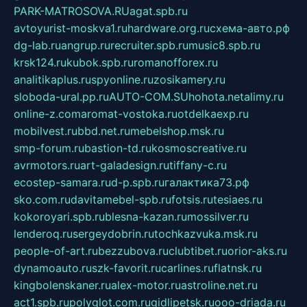
PARK-MATROSOVA.RU
agat.spb.ru
avtoyurist-moskva1.ru
hardware.org.ru
схема-авто.рф
dg-lab.ru
angrup.ru
recruiter.spb.ru
music8.spb.ru
krsk124.ru
kubok.spb.ru
romanofforex.ru
analitikaplus.ru
spyonline.ru
zosikamery.ru
sloboda-ural.pp.ru
AUTO-COM.SU
hohota.net
alimy.ru
online-z.com
aromat-vostoka.ru
otdelkaexp.ru
mobilvest.ru
bbd.net.ru
mebelshop.msk.ru
smp-forum.ru
bastion-td.ru
kosmoscreative.ru
avrmotors.ru
art-galadesign.ru
tiffany-c.ru
ecostep-samara.ru
d-p.spb.ru
галактика73.рф
sko.com.ru
davitamebel-spb.ru
fotsis.ru
tesiaes.ru
kokoroyari.spb.ru
blesna-kazan.ru
mossilver.ru
lenderoq.ru
sergeydobrin.ru
tochkazvuka.msk.ru
people-of-art.ru
bezzubova.ru
clubtibet.ru
orior-aks.ru
dynamoauto.ru
szk-favorit.ru
carlines.ru
flatnsk.ru
kingbolenskaner.ru
alex-motor.ru
astroline.net.ru
act1.spb.ru
polyglot.com.ru
gidlipetsk.ru
ooo-driada.ru