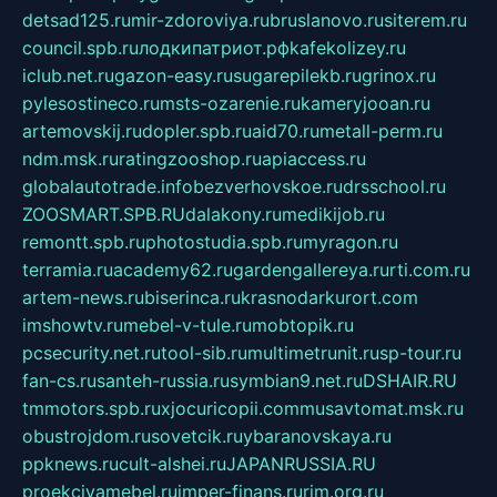
detsad125.ru
mir-zdoroviya.ru
bruslanovo.ru
siterem.ru
council.spb.ru
лодкипатриот.рф
kafekolizey.ru
iclub.net.ru
gazon-easy.ru
sugarepilekb.ru
grinox.ru
pylesostineco.ru
msts-ozarenie.ru
kameryjooan.ru
artemovskij.ru
dopler.spb.ru
aid70.ru
metall-perm.ru
ndm.msk.ru
ratingzooshop.ru
apiaccess.ru
globalautotrade.info
bezverhovskoe.ru
drsschool.ru
ZOOSMART.SPB.RU
dalakony.ru
medikijob.ru
remontt.spb.ru
photostudia.spb.ru
myragon.ru
terramia.ru
academy62.ru
gardengallereya.ru
rti.com.ru
artem-news.ru
biserinca.ru
krasnodarkurort.com
imshowtv.ru
mebel-v-tule.ru
mobtopik.ru
pcsecurity.net.ru
tool-sib.ru
multimetrunit.ru
sp-tour.ru
fan-cs.ru
santeh-russia.ru
symbian9.net.ru
DSHAIR.RU
tmmotors.spb.ru
xjocuricopii.com
musavtomat.msk.ru
obustrojdom.ru
sovetcik.ru
ybaranovskaya.ru
ppknews.ru
cult-alshei.ru
JAPANRUSSIA.RU
proekciyamebel.ru
imper-finans.ru
rim.org.ru