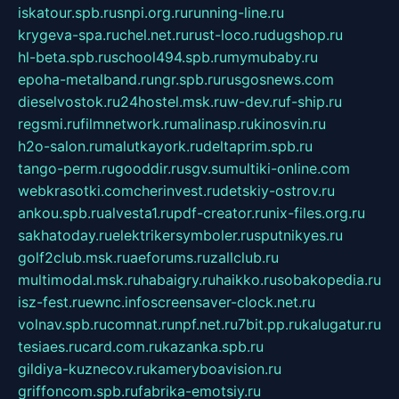
iskatour.spb.ru
snpi.org.ru
running-line.ru
krygeva-spa.ru
chel.net.ru
rust-loco.ru
dugshop.ru
hl-beta.spb.ru
school494.spb.ru
mymubaby.ru
epoha-metalband.ru
ngr.spb.ru
rusgosnews.com
dieselvostok.ru
24hostel.msk.ru
w-dev.ru
f-ship.ru
regsmi.ru
filmnetwork.ru
malinasp.ru
kinosvin.ru
h2o-salon.ru
malutkayork.ru
deltaprim.spb.ru
tango-perm.ru
gooddir.ru
sgv.su
multiki-online.com
webkrasotki.com
cherinvest.ru
detskiy-ostrov.ru
ankou.spb.ru
alvesta1.ru
pdf-creator.ru
nix-files.org.ru
sakhatoday.ru
elektrikersymboler.ru
sputnikyes.ru
golf2club.msk.ru
aeforums.ru
zallclub.ru
multimodal.msk.ru
habaigry.ru
haikko.ru
sobakopedia.ru
isz-fest.ru
ewnc.info
screensaver-clock.net.ru
volnav.spb.ru
comnat.ru
npf.net.ru
7bit.pp.ru
kalugatur.ru
tesiaes.ru
card.com.ru
kazanka.spb.ru
gildiya-kuznecov.ru
kameryboavision.ru
griffoncom.spb.ru
fabrika-emotsiy.ru