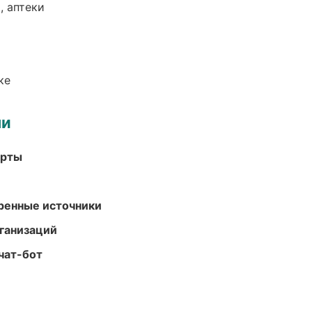
, аптеки
ке
ми
арты
еренные источники
ганизаций
чат-бот