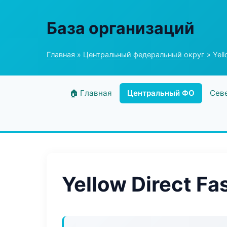
База организаций
Главная
»
Центральный федеральный округ
» Yell
🏠 Главная
Центральный ФО
Сев
Yellow Direct Fa