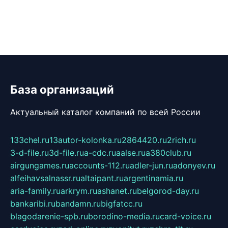
База организаций
Актуальный каталог компаний по всей России
133chel.ru
13autor-kolonka.ru
2864420.ru
2rich.ru
3-d-file.ru
3d-file.ru
a-cdc.ru
aalse.ru
a380club.ru
airgungames.ru
accounts-112.ru
adler-jun.ru
adonyev.ru
alfeihavsalnassr.ru
altaipant.ru
argentinamia.ru
aria-family.ru
arkrym.ru
ashanet.ru
belgorod-day.ru
bankaribi.ru
bandamn.ru
bigfatcc.ru
blagodarenie-spb.ru
borodino-media.ru
card-voice.ru