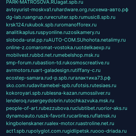
PARK-MATROSOVA.RU
agat.spb.ru
avtoyurist-moskva1.ru
hardware.org.ru
схема-авто.рф
dg-lab.ru
angrup.ru
recruiter.spb.ru
music8.spb.ru
krsk124.ru
kubok.spb.ru
romanofforex.ru
analitikaplus.ru
spyonline.ru
zosikamery.ru
sloboda-ural.pp.ru
AUTO-COM.SU
hohota.net
alimy.ru
online-z.com
aromat-vostoka.ru
otdelkaexp.ru
mobilvest.ru
bbd.net.ru
mebelshop.msk.ru
smp-forum.ru
bastion-td.ru
kosmoscreative.ru
avrmotors.ru
art-galadesign.ru
tiffany-c.ru
ecostep-samara.ru
d-p.spb.ru
галактика73.рф
sko.com.ru
davitamebel-spb.ru
fotsis.ru
tesiaes.ru
kokoroyari.spb.ru
blesna-kazan.ru
mossilver.ru
lenderoq.ru
sergeydobrin.ru
tochkazvuka.msk.ru
people-of-art.ru
bezzubova.ru
clubtibet.ru
orior-aks.ru
dynamoauto.ru
szk-favorit.ru
carlines.ru
flatnsk.ru
kingbolenskaner.ru
alex-motor.ru
astroline.net.ru
act1.spb.ru
polyglot.com.ru
gidlipetsk.ru
ooo-driada.ru