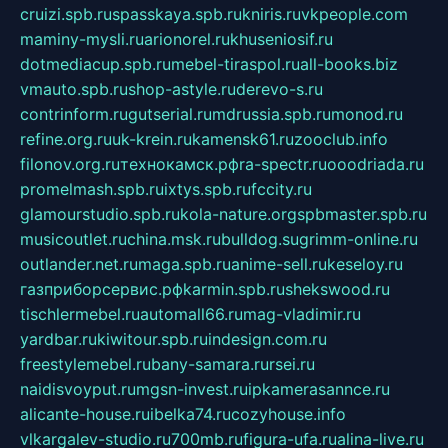
cruizi.spb.ru
spasskaya.spb.ru
kniris.ru
vkpeople.com
maminy-mysli.ru
arionorel.ru
khuseniosif.ru
dotmediacup.spb.ru
mebel-tiraspol.ru
all-books.biz
vmauto.spb.ru
shop-astyle.ru
derevo-s.ru
contrinform.ru
gutserial.ru
mdrussia.spb.ru
monod.ru
refine.org.ru
uk-krein.ru
kamensk61.ru
zooclub.info
filonov.org.ru
технокамск.рф
ra-spectr.ru
ooodriada.ru
promelmash.spb.ru
ixtys.spb.ru
fccity.ru
glamourstudio.spb.ru
kola-nature.org
spbmaster.spb.ru
musicoutlet.ru
china.msk.ru
bulldog.su
grimm-online.ru
outlander.net.ru
maga.spb.ru
anime-sell.ru
keseloy.ru
газприборсервис.рф
karmin.spb.ru
shekswood.ru
tischlermebel.ru
automall66.ru
mag-vladimir.ru
yardbar.ru
kiwitour.spb.ru
indesign.com.ru
freestylemebel.ru
bany-samara.ru
rsei.ru
naidisvoyput.ru
mgsn-invest.ru
ipkamerasannce.ru
alicante-house.ru
ibelka74.ru
cozyhouse.info
vlkargalev-studio.ru
700mb.ru
figura-ufa.ru
alina-live.ru