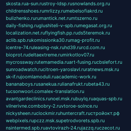
skosta.ru
a-sun.ru
stroy-ldsp.ru
snowlands.org.ru
childrensshoes.ru
mrlizzy.ru
mebelsofiakrd.ru
bulizhenko.ru
rumantick.net.ru
mtszerno.ru
daily-fishing.ru
glushiteli-v-spb.ru
megasat.org.ru
localization.net.ru
flyingfish.pp.ru
ds5teremok.ru
aclib.spb.ru
komissionka30.ru
mag-profit.ru
icentre-74.ru
leasing-nsk.ru
hd39.ru
rcd.com.ru
bioprot.ru
deltaextreme.ru
mirkotlov07.ru
mycrossway.ru
temamedia.ru
art-fusing.ru
cbslefort.ru
sunroadwatch.ru
citroen-yaroslavl.ru
ratnews.msk.ru
sk-if.ru
joomlamoduli.ru
academic-work.ru
bananaboys.ru
sanekua.ru
lianafrukt.ru
beta43.ru
tucsonwoori.com
alex-translation.ru
avantgardeclinics.ru
noel.msk.ru
buylq.ru
aquas-spb.ru
vilnerivne.com
bobry-2.ru
vtoroe-solnce.ru
nickysheen.ru
clockmir.ru
huntercraft.ru
стройокт.рф
webpixels.ru
pczz.msk.su
petrodvorets.spb.ru
nsintermed.spb.ru
avtovirazh-24.ru
jazzq.ru
czecot.ru