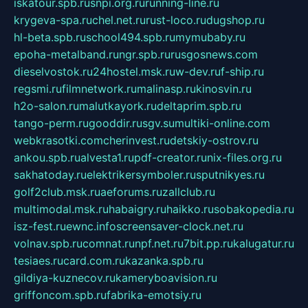
iskatour.spb.ru
snpi.org.ru
running-line.ru
krygeva-spa.ru
chel.net.ru
rust-loco.ru
dugshop.ru
hl-beta.spb.ru
school494.spb.ru
mymubaby.ru
epoha-metalband.ru
ngr.spb.ru
rusgosnews.com
dieselvostok.ru
24hostel.msk.ru
w-dev.ru
f-ship.ru
regsmi.ru
filmnetwork.ru
malinasp.ru
kinosvin.ru
h2o-salon.ru
malutkayork.ru
deltaprim.spb.ru
tango-perm.ru
gooddir.ru
sgv.su
multiki-online.com
webkrasotki.com
cherinvest.ru
detskiy-ostrov.ru
ankou.spb.ru
alvesta1.ru
pdf-creator.ru
nix-files.org.ru
sakhatoday.ru
elektrikersymboler.ru
sputnikyes.ru
golf2club.msk.ru
aeforums.ru
zallclub.ru
multimodal.msk.ru
habaigry.ru
haikko.ru
sobakopedia.ru
isz-fest.ru
ewnc.info
screensaver-clock.net.ru
volnav.spb.ru
comnat.ru
npf.net.ru
7bit.pp.ru
kalugatur.ru
tesiaes.ru
card.com.ru
kazanka.spb.ru
gildiya-kuznecov.ru
kameryboavision.ru
griffoncom.spb.ru
fabrika-emotsiy.ru