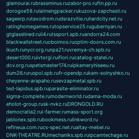
glamourai.ru
brassminus.ru
zabor-pro.ru
ftn.pp.ru
dorogoe58.ru
laimengpacker.ru
kuzova-zapchasti.ru
sageerp.ru
taxodrom.ru
dsrazvitie.ru
hardcity.net.ru
ratinghomegames.ru
topservice25.ru
gubernyan.ru
gtglasslined.ru
ii4.ru
tssport.spb.ru
andorra24.com
blackwallstreet.ru
oboimos.ru
optim-doors.com.ru
ikuch.ru
nycr.org.ru
npa21.ru
vremya-ch.spb.ru
desert000.ru
ivtorgi.ru
ifiori.ru
catalog-statei.ru
dcv.org.ru
spetsmaster174.ru
ipkameryhiseeu.ru
dum26.ru
ruspol.spb.ru
fr-opendp.ru
kam-solnyshko.ru
cheyenne-arapaho.ru
sevzapmetal.spb.ru
ted-lapidus.spb.ru
parasite-eliminator.ru
sigma-complete.ru
modernworld.ru
dama-moda.ru
eholot-group.ru
sk-nvkz.ru
DRONGOLD.RU
democratia2.ru
i-farmer.ru
mass-sport.org
jablonex.spb.ru
bookmess.ru
linkword.ru
refineua.com.ru
cs-spec.net.ru
altay-mebel.ru
DNK-THEATRE.RU
mechaniks.spb.ru
ipcamtechage.ru