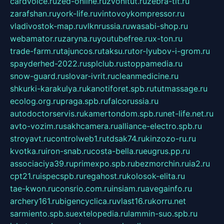
cardvoice.ru
zed-online.ru
zvonitut.ru
zebra-tlt.ru
zarafshan.ru
york-life.ru
vintovoykompressor.ru
vladivostok-map.ru
vlknrussia.ru
wasabi-shop.ru
webamator.ru
zaryna.ru
youtubefree.ru
x-ton.ru
trade-farm.ru
tajuncos.ru
taksu.ru
tor-lyubov-i-grom.ru
spayderhed-2022.ru
splclub.ru
stoppamedia.ru
snow-guard.ru
slovar-ivrit.ru
cleanmedicine.ru
shkurki-karakulya.ru
kanotiforet.spb.ru
tutmassage.ru
ecolog.org.ru
praga.spb.ru
falcorussia.ru
autodoctorservis.ru
kamertondom.spb.ru
net-life.net.ru
avto-vozim.ru
sakhcamera.ru
alliance-electro.spb.ru
stroyavt.ru
controlweb1.ru
tdsak74.ru
kinzozo-ru.ru
kvotka.ru
iron-snab.ru
costa-bella.ru
eugrus.pp.ru
associaciya39.ru
primexpo.spb.ru
bezmorchin.ru
ia2.ru
cpt21.ru
ispecspb.ru
regahost.ru
kolosok-elita.ru
tae-kwon.ru
consrio.com.ru
insiam.ru
avegainfo.ru
archery161.ru
bigencyclica.ru
vlast16.ru
korru.net
sarmiento.spb.su
extelopedia.ru
lammin-suo.spb.ru