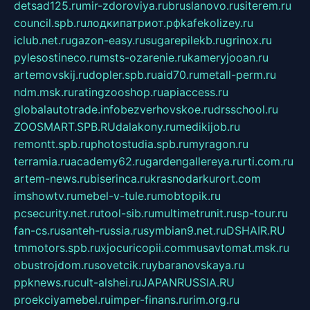
detsad125.ru
mir-zdoroviya.ru
bruslanovo.ru
siterem.ru
council.spb.ru
лодкипатриот.рф
kafekolizey.ru
iclub.net.ru
gazon-easy.ru
sugarepilekb.ru
grinox.ru
pylesostineco.ru
msts-ozarenie.ru
kameryjooan.ru
artemovskij.ru
dopler.spb.ru
aid70.ru
metall-perm.ru
ndm.msk.ru
ratingzooshop.ru
apiaccess.ru
globalautotrade.info
bezverhovskoe.ru
drsschool.ru
ZOOSMART.SPB.RU
dalakony.ru
medikijob.ru
remontt.spb.ru
photostudia.spb.ru
myragon.ru
terramia.ru
academy62.ru
gardengallereya.ru
rti.com.ru
artem-news.ru
biserinca.ru
krasnodarkurort.com
imshowtv.ru
mebel-v-tule.ru
mobtopik.ru
pcsecurity.net.ru
tool-sib.ru
multimetrunit.ru
sp-tour.ru
fan-cs.ru
santeh-russia.ru
symbian9.net.ru
DSHAIR.RU
tmmotors.spb.ru
xjocuricopii.com
musavtomat.msk.ru
obustrojdom.ru
sovetcik.ru
ybaranovskaya.ru
ppknews.ru
cult-alshei.ru
JAPANRUSSIA.RU
proekciyamebel.ru
imper-finans.ru
rim.org.ru