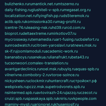
bulizhenko.ru
rumantick.net.ru
mtszerno.ru
daily-fishing.ru
glushiteli-v-spb.ru
megasat.org.ru
localization.net.ru
flyingfish.pp.ru
ds5teremok.ru
aclib.spb.ru
komissionka30.ru
mag-profit.ru
icentre-74.ru
leasing-nsk.ru
hd39.ru
rcd.com.ru
bioprot.ru
deltaextreme.ru
mirkotlov07.ru
mycrossway.ru
temamedia.ru
art-fusing.ru
cbslefort.ru
sunroadwatch.ru
citroen-yaroslavl.ru
ratnews.msk.ru
sk-if.ru
joomlamoduli.ru
academic-work.ru
bananaboys.ru
sanekua.ru
lianafrukt.ru
beta43.ru
tucsonwoori.com
alex-translation.ru
avantgardeclinics.ru
noel.msk.ru
buylq.ru
aquas-spb.ru
vilnerivne.com
bobry-2.ru
vtoroe-solnce.ru
nickysheen.ru
clockmir.ru
huntercraft.ru
стройокт.рф
webpixels.ru
pczz.msk.su
petrodvorets.spb.ru
nsintermed.spb.ru
avtovirazh-24.ru
jazzq.ru
czecot.ru
cruizi.spb.ru
spasskaya.spb.ru
kniris.ru
vkpeople.com
maminy-mysli.ru
arionorel.ru
khuseniosif.ru