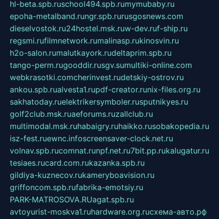
hl-beta.spb.ru
school494.spb.ru
mymubaby.ru
epoha-metalband.ru
ngr.spb.ru
rusgosnews.com
dieselvostok.ru
24hostel.msk.ru
w-dev.ru
f-ship.ru
regsmi.ru
filmnetwork.ru
malinasp.ru
kinosvin.ru
h2o-salon.ru
malutkayork.ru
deltaprim.spb.ru
tango-perm.ru
gooddir.ru
sgv.su
multiki-online.com
webkrasotki.com
cherinvest.ru
detskiy-ostrov.ru
ankou.spb.ru
alvesta1.ru
pdf-creator.ru
nix-files.org.ru
sakhatoday.ru
elektrikersymboler.ru
sputnikyes.ru
golf2club.msk.ru
aeforums.ru
zallclub.ru
multimodal.msk.ru
habaigry.ru
haikko.ru
sobakopedia.ru
isz-fest.ru
ewnc.info
screensaver-clock.net.ru
volnav.spb.ru
comnat.ru
npf.net.ru
7bit.pp.ru
kalugatur.ru
tesiaes.ru
card.com.ru
kazanka.spb.ru
gildiya-kuznecov.ru
kameryboavision.ru
griffoncom.spb.ru
fabrika-emotsiy.ru
PARK-MATROSOVA.RU
agat.spb.ru
avtoyurist-moskva1.ru
hardware.org.ru
схема-авто.рф