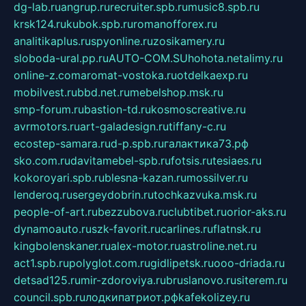
dg-lab.ru
angrup.ru
recruiter.spb.ru
music8.spb.ru
krsk124.ru
kubok.spb.ru
romanofforex.ru
analitikaplus.ru
spyonline.ru
zosikamery.ru
sloboda-ural.pp.ru
AUTO-COM.SU
hohota.net
alimy.ru
online-z.com
aromat-vostoka.ru
otdelkaexp.ru
mobilvest.ru
bbd.net.ru
mebelshop.msk.ru
smp-forum.ru
bastion-td.ru
kosmoscreative.ru
avrmotors.ru
art-galadesign.ru
tiffany-c.ru
ecostep-samara.ru
d-p.spb.ru
галактика73.рф
sko.com.ru
davitamebel-spb.ru
fotsis.ru
tesiaes.ru
kokoroyari.spb.ru
blesna-kazan.ru
mossilver.ru
lenderoq.ru
sergeydobrin.ru
tochkazvuka.msk.ru
people-of-art.ru
bezzubova.ru
clubtibet.ru
orior-aks.ru
dynamoauto.ru
szk-favorit.ru
carlines.ru
flatnsk.ru
kingbolenskaner.ru
alex-motor.ru
astroline.net.ru
act1.spb.ru
polyglot.com.ru
gidlipetsk.ru
ooo-driada.ru
detsad125.ru
mir-zdoroviya.ru
bruslanovo.ru
siterem.ru
council.spb.ru
лодкипатриот.рф
kafekolizey.ru