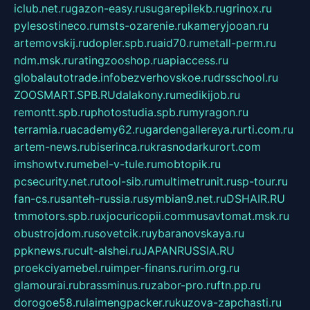
iclub.net.ru
gazon-easy.ru
sugarepilekb.ru
grinox.ru
pylesostineco.ru
msts-ozarenie.ru
kameryjooan.ru
artemovskij.ru
dopler.spb.ru
aid70.ru
metall-perm.ru
ndm.msk.ru
ratingzooshop.ru
apiaccess.ru
globalautotrade.info
bezverhovskoe.ru
drsschool.ru
ZOOSMART.SPB.RU
dalakony.ru
medikijob.ru
remontt.spb.ru
photostudia.spb.ru
myragon.ru
terramia.ru
academy62.ru
gardengallereya.ru
rti.com.ru
artem-news.ru
biserinca.ru
krasnodarkurort.com
imshowtv.ru
mebel-v-tule.ru
mobtopik.ru
pcsecurity.net.ru
tool-sib.ru
multimetrunit.ru
sp-tour.ru
fan-cs.ru
santeh-russia.ru
symbian9.net.ru
DSHAIR.RU
tmmotors.spb.ru
xjocuricopii.com
musavtomat.msk.ru
obustrojdom.ru
sovetcik.ru
ybaranovskaya.ru
ppknews.ru
cult-alshei.ru
JAPANRUSSIA.RU
proekciyamebel.ru
imper-finans.ru
rim.org.ru
glamourai.ru
brassminus.ru
zabor-pro.ru
ftn.pp.ru
dorogoe58.ru
laimengpacker.ru
kuzova-zapchasti.ru