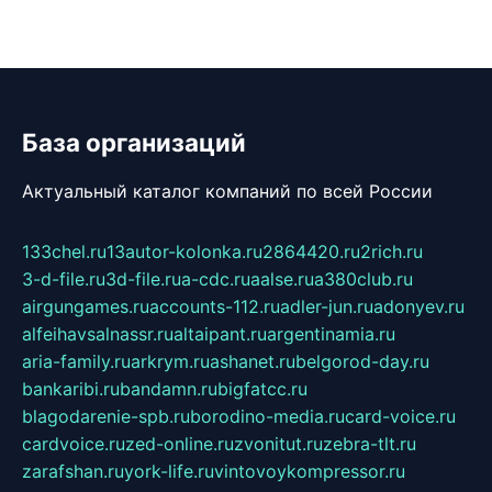
База организаций
Актуальный каталог компаний по всей России
133chel.ru
13autor-kolonka.ru
2864420.ru
2rich.ru
3-d-file.ru
3d-file.ru
a-cdc.ru
aalse.ru
a380club.ru
airgungames.ru
accounts-112.ru
adler-jun.ru
adonyev.ru
alfeihavsalnassr.ru
altaipant.ru
argentinamia.ru
aria-family.ru
arkrym.ru
ashanet.ru
belgorod-day.ru
bankaribi.ru
bandamn.ru
bigfatcc.ru
blagodarenie-spb.ru
borodino-media.ru
card-voice.ru
cardvoice.ru
zed-online.ru
zvonitut.ru
zebra-tlt.ru
zarafshan.ru
york-life.ru
vintovoykompressor.ru