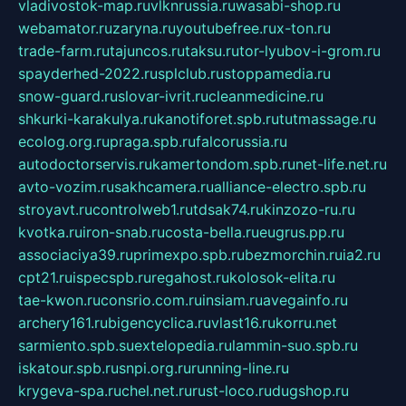
vladivostok-map.ru
vlknrussia.ru
wasabi-shop.ru
webamator.ru
zaryna.ru
youtubefree.ru
x-ton.ru
trade-farm.ru
tajuncos.ru
taksu.ru
tor-lyubov-i-grom.ru
spayderhed-2022.ru
splclub.ru
stoppamedia.ru
snow-guard.ru
slovar-ivrit.ru
cleanmedicine.ru
shkurki-karakulya.ru
kanotiforet.spb.ru
tutmassage.ru
ecolog.org.ru
praga.spb.ru
falcorussia.ru
autodoctorservis.ru
kamertondom.spb.ru
net-life.net.ru
avto-vozim.ru
sakhcamera.ru
alliance-electro.spb.ru
stroyavt.ru
controlweb1.ru
tdsak74.ru
kinzozo-ru.ru
kvotka.ru
iron-snab.ru
costa-bella.ru
eugrus.pp.ru
associaciya39.ru
primexpo.spb.ru
bezmorchin.ru
ia2.ru
cpt21.ru
ispecspb.ru
regahost.ru
kolosok-elita.ru
tae-kwon.ru
consrio.com.ru
insiam.ru
avegainfo.ru
archery161.ru
bigencyclica.ru
vlast16.ru
korru.net
sarmiento.spb.su
extelopedia.ru
lammin-suo.spb.ru
iskatour.spb.ru
snpi.org.ru
running-line.ru
krygeva-spa.ru
chel.net.ru
rust-loco.ru
dugshop.ru