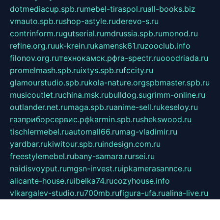
dotmediacup.spb.ru
mebel-tiraspol.ru
all-books.biz
vmauto.spb.ru
shop-astyle.ru
derevo-s.ru
contrinform.ru
gutserial.ru
mdrussia.spb.ru
monod.ru
refine.org.ru
uk-krein.ru
kamensk61.ru
zooclub.info
filonov.org.ru
технокамск.рф
ra-spectr.ru
ooodriada.ru
promelmash.spb.ru
ixtys.spb.ru
fccity.ru
glamourstudio.spb.ru
kola-nature.org
spbmaster.spb.ru
musicoutlet.ru
china.msk.ru
bulldog.su
grimm-online.ru
outlander.net.ru
maga.spb.ru
anime-sell.ru
keseloy.ru
газприборсервис.рф
karmin.spb.ru
shekswood.ru
tischlermebel.ru
automall66.ru
mag-vladimir.ru
yardbar.ru
kiwitour.spb.ru
indesign.com.ru
freestylemebel.ru
bany-samara.ru
rsei.ru
naidisvoyput.ru
mgsn-invest.ru
ipkamerasannce.ru
alicante-house.ru
ibelka74.ru
cozyhouse.info
vlkargalev-studio.ru
700mb.ru
figura-ufa.ru
alina-live.ru
belarusiannews.ru
womenknow.ru
dos-vniimk.ru
sega.net.ru
dv.net.ru
phenomenonsofhistory.com