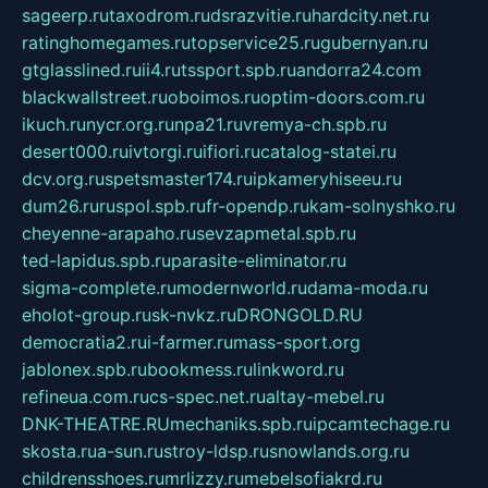
sageerp.ru
taxodrom.ru
dsrazvitie.ru
hardcity.net.ru
ratinghomegames.ru
topservice25.ru
gubernyan.ru
gtglasslined.ru
ii4.ru
tssport.spb.ru
andorra24.com
blackwallstreet.ru
oboimos.ru
optim-doors.com.ru
ikuch.ru
nycr.org.ru
npa21.ru
vremya-ch.spb.ru
desert000.ru
ivtorgi.ru
ifiori.ru
catalog-statei.ru
dcv.org.ru
spetsmaster174.ru
ipkameryhiseeu.ru
dum26.ru
ruspol.spb.ru
fr-opendp.ru
kam-solnyshko.ru
cheyenne-arapaho.ru
sevzapmetal.spb.ru
ted-lapidus.spb.ru
parasite-eliminator.ru
sigma-complete.ru
modernworld.ru
dama-moda.ru
eholot-group.ru
sk-nvkz.ru
DRONGOLD.RU
democratia2.ru
i-farmer.ru
mass-sport.org
jablonex.spb.ru
bookmess.ru
linkword.ru
refineua.com.ru
cs-spec.net.ru
altay-mebel.ru
DNK-THEATRE.RU
mechaniks.spb.ru
ipcamtechage.ru
skosta.ru
a-sun.ru
stroy-ldsp.ru
snowlands.org.ru
childrensshoes.ru
mrlizzy.ru
mebelsofiakrd.ru