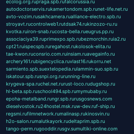
ecolog.org.ru
praga.spb.ru
falcorussia.ru
autodoctorservis.ru
kamertondom.spb.ru
net-life.net.ru
avto-vozim.ru
sakhcamera.ru
alliance-electro.spb.ru
stroyavt.ru
controlweb1.ru
tdsak74.ru
kinzozo-ru.ru
kvotka.ru
iron-snab.ru
costa-bella.ru
eugrus.pp.ru
associaciya39.ru
primexpo.spb.ru
bezmorchin.ru
ia2.ru
cpt21.ru
ispecspb.ru
regahost.ru
kolosok-elita.ru
tae-kwon.ru
consrio.com.ru
insiam.ru
avegainfo.ru
archery161.ru
bigencyclica.ru
vlast16.ru
korru.net
sarmiento.spb.su
extelopedia.ru
lammin-suo.spb.ru
iskatour.spb.ru
snpi.org.ru
running-line.ru
krygeva-spa.ru
chel.net.ru
rust-loco.ru
dugshop.ru
hl-beta.spb.ru
school494.spb.ru
mymubaby.ru
epoha-metalband.ru
ngr.spb.ru
rusgosnews.com
dieselvostok.ru
24hostel.msk.ru
w-dev.ru
f-ship.ru
regsmi.ru
filmnetwork.ru
malinasp.ru
kinosvin.ru
h2o-salon.ru
malutkayork.ru
deltaprim.spb.ru
tango-perm.ru
gooddir.ru
sgv.su
multiki-online.com