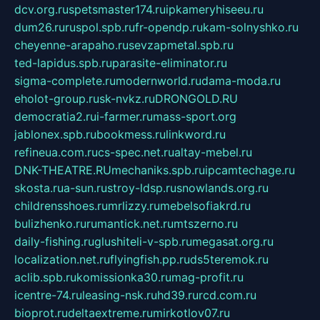
dcv.org.ru
spetsmaster174.ru
ipkameryhiseeu.ru
dum26.ru
ruspol.spb.ru
fr-opendp.ru
kam-solnyshko.ru
cheyenne-arapaho.ru
sevzapmetal.spb.ru
ted-lapidus.spb.ru
parasite-eliminator.ru
sigma-complete.ru
modernworld.ru
dama-moda.ru
eholot-group.ru
sk-nvkz.ru
DRONGOLD.RU
democratia2.ru
i-farmer.ru
mass-sport.org
jablonex.spb.ru
bookmess.ru
linkword.ru
refineua.com.ru
cs-spec.net.ru
altay-mebel.ru
DNK-THEATRE.RU
mechaniks.spb.ru
ipcamtechage.ru
skosta.ru
a-sun.ru
stroy-ldsp.ru
snowlands.org.ru
childrensshoes.ru
mrlizzy.ru
mebelsofiakrd.ru
bulizhenko.ru
rumantick.net.ru
mtszerno.ru
daily-fishing.ru
glushiteli-v-spb.ru
megasat.org.ru
localization.net.ru
flyingfish.pp.ru
ds5teremok.ru
aclib.spb.ru
komissionka30.ru
mag-profit.ru
icentre-74.ru
leasing-nsk.ru
hd39.ru
rcd.com.ru
bioprot.ru
deltaextreme.ru
mirkotlov07.ru