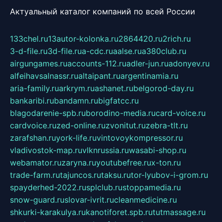
Актуальный каталог компаний по всей России
133chel.ru
13autor-kolonka.ru
2864420.ru
2rich.ru
3-d-file.ru
3d-file.ru
a-cdc.ru
aalse.ru
a380club.ru
airgungames.ru
accounts-112.ru
adler-jun.ru
adonyev.ru
alfeihavsalnassr.ru
altaipant.ru
argentinamia.ru
aria-family.ru
arkrym.ru
ashanet.ru
belgorod-day.ru
bankaribi.ru
bandamn.ru
bigfatcc.ru
blagodarenie-spb.ru
borodino-media.ru
card-voice.ru
cardvoice.ru
zed-online.ru
zvonitut.ru
zebra-tlt.ru
zarafshan.ru
york-life.ru
vintovoykompressor.ru
vladivostok-map.ru
vlknrussia.ru
wasabi-shop.ru
webamator.ru
zaryna.ru
youtubefree.ru
x-ton.ru
trade-farm.ru
tajuncos.ru
taksu.ru
tor-lyubov-i-grom.ru
spayderhed-2022.ru
splclub.ru
stoppamedia.ru
snow-guard.ru
slovar-ivrit.ru
cleanmedicine.ru
shkurki-karakulya.ru
kanotiforet.spb.ru
tutmassage.ru