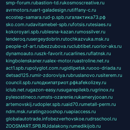
smp-forum.ru
bastion-td.ru
kosmoscreative.ru
avrmotors.ru
art-galadesign.ru
tiffany-c.ru
ecostep-samara.ru
d-p.spb.ru
галактика73.рф
sko.com.ru
davitamebel-spb.ru
fotsis.ru
tesiaes.ru
kokoroyari.spb.ru
blesna-kazan.ru
mossilver.ru
lenderoq.ru
sergeydobrin.ru
tochkazvuka.msk.ru
people-of-art.ru
bezzubova.ru
clubtibet.ru
orior-aks.ru
dynamoauto.ru
szk-favorit.ru
carlines.ru
flatnsk.ru
kingbolenskaner.ru
alex-motor.ru
astroline.net.ru
act1.spb.ru
polyglot.com.ru
gidlipetsk.ru
ooo-driada.ru
detsad125.ru
mir-zdoroviya.ru
bruslanovo.ru
siterem.ru
council.spb.ru
лодкипатриот.рф
kafekolizey.ru
iclub.net.ru
gazon-easy.ru
sugarepilekb.ru
grinox.ru
pylesostineco.ru
msts-ozarenie.ru
kameryjooan.ru
artemovskij.ru
dopler.spb.ru
aid70.ru
metall-perm.ru
ndm.msk.ru
ratingzooshop.ru
apiaccess.ru
globalautotrade.info
bezverhovskoe.ru
drsschool.ru
ZOOSMART.SPB.RU
dalakony.ru
medikijob.ru