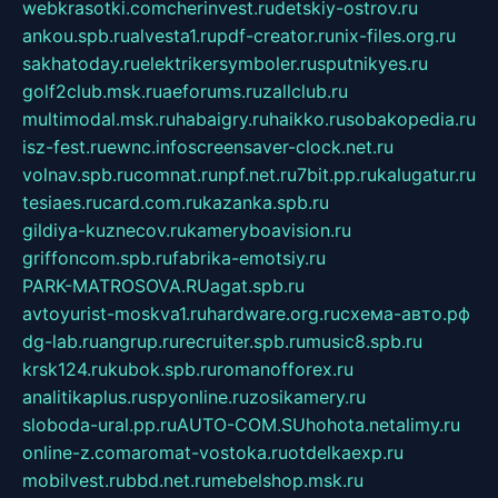
webkrasotki.com
cherinvest.ru
detskiy-ostrov.ru
ankou.spb.ru
alvesta1.ru
pdf-creator.ru
nix-files.org.ru
sakhatoday.ru
elektrikersymboler.ru
sputnikyes.ru
golf2club.msk.ru
aeforums.ru
zallclub.ru
multimodal.msk.ru
habaigry.ru
haikko.ru
sobakopedia.ru
isz-fest.ru
ewnc.info
screensaver-clock.net.ru
volnav.spb.ru
comnat.ru
npf.net.ru
7bit.pp.ru
kalugatur.ru
tesiaes.ru
card.com.ru
kazanka.spb.ru
gildiya-kuznecov.ru
kameryboavision.ru
griffoncom.spb.ru
fabrika-emotsiy.ru
PARK-MATROSOVA.RU
agat.spb.ru
avtoyurist-moskva1.ru
hardware.org.ru
схема-авто.рф
dg-lab.ru
angrup.ru
recruiter.spb.ru
music8.spb.ru
krsk124.ru
kubok.spb.ru
romanofforex.ru
analitikaplus.ru
spyonline.ru
zosikamery.ru
sloboda-ural.pp.ru
AUTO-COM.SU
hohota.net
alimy.ru
online-z.com
aromat-vostoka.ru
otdelkaexp.ru
mobilvest.ru
bbd.net.ru
mebelshop.msk.ru