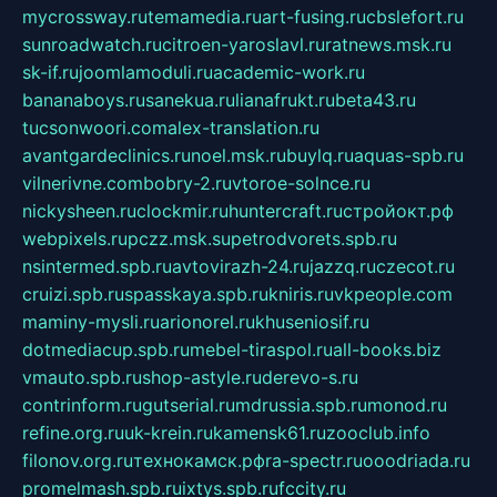
mycrossway.ru
temamedia.ru
art-fusing.ru
cbslefort.ru
sunroadwatch.ru
citroen-yaroslavl.ru
ratnews.msk.ru
sk-if.ru
joomlamoduli.ru
academic-work.ru
bananaboys.ru
sanekua.ru
lianafrukt.ru
beta43.ru
tucsonwoori.com
alex-translation.ru
avantgardeclinics.ru
noel.msk.ru
buylq.ru
aquas-spb.ru
vilnerivne.com
bobry-2.ru
vtoroe-solnce.ru
nickysheen.ru
clockmir.ru
huntercraft.ru
стройокт.рф
webpixels.ru
pczz.msk.su
petrodvorets.spb.ru
nsintermed.spb.ru
avtovirazh-24.ru
jazzq.ru
czecot.ru
cruizi.spb.ru
spasskaya.spb.ru
kniris.ru
vkpeople.com
maminy-mysli.ru
arionorel.ru
khuseniosif.ru
dotmediacup.spb.ru
mebel-tiraspol.ru
all-books.biz
vmauto.spb.ru
shop-astyle.ru
derevo-s.ru
contrinform.ru
gutserial.ru
mdrussia.spb.ru
monod.ru
refine.org.ru
uk-krein.ru
kamensk61.ru
zooclub.info
filonov.org.ru
технокамск.рф
ra-spectr.ru
ooodriada.ru
promelmash.spb.ru
ixtys.spb.ru
fccity.ru