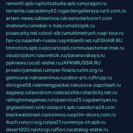
remontt.spb.ru
photostudia.spb.ru
myragon.ru
terramia.ru
academy62.ru
gardengallereya.ru
rti.com.ru
artem-news.ru
biserinca.ru
krasnodarkurort.com
imshowtv.ru
mebel-v-tule.ru
mobtopik.ru
pcsecurity.net.ru
tool-sib.ru
multimetrunit.ru
sp-tour.ru
fan-cs.ru
santeh-russia.ru
symbian9.net.ru
DSHAIR.RU
tmmotors.spb.ru
xjocuricopii.com
musavtomat.msk.ru
obustrojdom.ru
sovetcik.ru
ybaranovskaya.ru
ppknews.ru
cult-alshei.ru
JAPANRUSSIA.RU
proekciyamebel.ru
imper-finans.ru
rim.org.ru
glamourai.ru
brassminus.ru
zabor-pro.ru
ftn.pp.ru
dorogoe58.ru
laimengpacker.ru
kuzova-zapchasti.ru
sageerp.ru
taxodrom.ru
dsrazvitie.ru
hardcity.net.ru
ratinghomegames.ru
topservice25.ru
gubernyan.ru
gtglasslined.ru
ii4.ru
tssport.spb.ru
andorra24.com
blackwallstreet.ru
oboimos.ru
optim-doors.com.ru
ikuch.ru
nycr.org.ru
npa21.ru
vremya-ch.spb.ru
desert000.ru
ivtorgi.ru
ifiori.ru
catalog-statei.ru