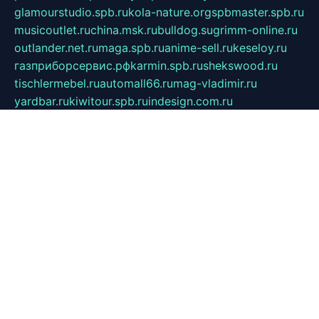
glamourstudio.spb.ru
kola-nature.org
spbmaster.spb.ru
musicoutlet.ru
china.msk.ru
bulldog.su
grimm-online.ru
outlander.net.ru
maga.spb.ru
anime-sell.ru
keseloy.ru
газприборсервис.рф
karmin.spb.ru
shekswood.ru
tischlermebel.ru
automall66.ru
mag-vladimir.ru
yardbar.ru
kiwitour.spb.ru
indesign.com.ru
freestylemebel.ru
bany-samara.ru
rsei.ru
naidisvoyput.ru
mgsn-invest.ru
ipkamerasannce.ru
alicante-house.ru
ibelka74.ru
cozyhouse.info
vlkargalev-studio.ru
700mb.ru
figura-ufa.ru
alina-live.ru
belarusiannews.ru
womenknow.ru
dos-vniimk.ru
sega.net.ru
dv.net.ru
phenomenonsofhistory.com
telesputnik.net.ru
wall.pp.ru
pylesosroidmi.ru
gtc-clan.ru
cligs.ru
bibikazap.ru
popova.org.ru
netwhistler.spb.ru
bellvil.ru
bonzon.ru
iss-vladik.ru
defiparis.net.ru
las-gryzas.ru
amku.ru
electednews.spb.ru
feather.org.ru
spar72.ru
tankiigri.ru
dominus.com.ru
ibtree.ru
sanykool.pp.ru
unixlib.org.ru