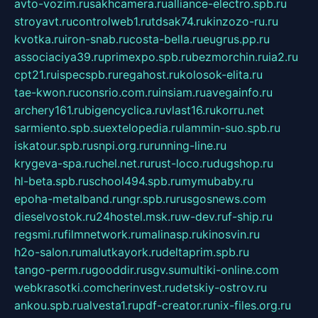
avto-vozim.ru
sakhcamera.ru
alliance-electro.spb.ru
stroyavt.ru
controlweb1.ru
tdsak74.ru
kinzozo-ru.ru
kvotka.ru
iron-snab.ru
costa-bella.ru
eugrus.pp.ru
associaciya39.ru
primexpo.spb.ru
bezmorchin.ru
ia2.ru
cpt21.ru
ispecspb.ru
regahost.ru
kolosok-elita.ru
tae-kwon.ru
consrio.com.ru
insiam.ru
avegainfo.ru
archery161.ru
bigencyclica.ru
vlast16.ru
korru.net
sarmiento.spb.su
extelopedia.ru
lammin-suo.spb.ru
iskatour.spb.ru
snpi.org.ru
running-line.ru
krygeva-spa.ru
chel.net.ru
rust-loco.ru
dugshop.ru
hl-beta.spb.ru
school494.spb.ru
mymubaby.ru
epoha-metalband.ru
ngr.spb.ru
rusgosnews.com
dieselvostok.ru
24hostel.msk.ru
w-dev.ru
f-ship.ru
regsmi.ru
filmnetwork.ru
malinasp.ru
kinosvin.ru
h2o-salon.ru
malutkayork.ru
deltaprim.spb.ru
tango-perm.ru
gooddir.ru
sgv.su
multiki-online.com
webkrasotki.com
cherinvest.ru
detskiy-ostrov.ru
ankou.spb.ru
alvesta1.ru
pdf-creator.ru
nix-files.org.ru