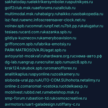
sakhatoday.ru
elektrikersymboler.ru
sputnikyes.ru
golf2club.msk.ru
aeforums.ru
zallclub.ru
multimodal.msk.ru
habaigry.ru
haikko.ru
sobakopedia.ru
isz-fest.ru
ewnc.info
screensaver-clock.net.ru
volnav.spb.ru
comnat.ru
npf.net.ru
7bit.pp.ru
kalugatur.ru
tesiaes.ru
card.com.ru
kazanka.spb.ru
gildiya-kuznecov.ru
kameryboavision.ru
griffoncom.spb.ru
fabrika-emotsiy.ru
PARK-MATROSOVA.RU
agat.spb.ru
avtoyurist-moskva1.ru
hardware.org.ru
схема-авто.рф
dg-lab.ru
angrup.ru
recruiter.spb.ru
music8.spb.ru
krsk124.ru
kubok.spb.ru
romanofforex.ru
analitikaplus.ru
spyonline.ru
zosikamery.ru
sloboda-ural.pp.ru
AUTO-COM.SU
hohota.net
alimy.ru
online-z.com
aromat-vostoka.ru
otdelkaexp.ru
mobilvest.ru
bbd.net.ru
mebelshop.msk.ru
smp-forum.ru
bastion-td.ru
kosmoscreative.ru
avrmotors.ru
art-galadesign.ru
tiffany-c.ru