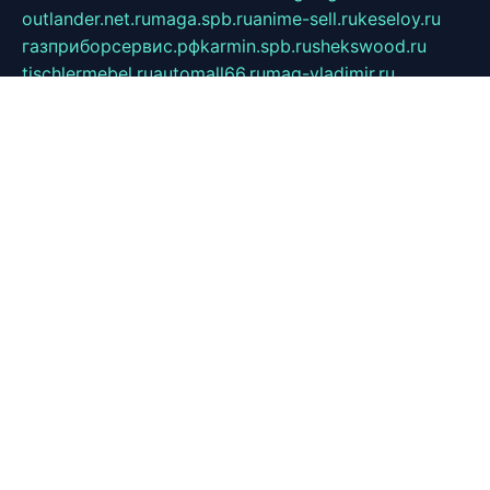
outlander.net.ru
maga.spb.ru
anime-sell.ru
keseloy.ru
газприборсервис.рф
karmin.spb.ru
shekswood.ru
tischlermebel.ru
automall66.ru
mag-vladimir.ru
yardbar.ru
kiwitour.spb.ru
indesign.com.ru
freestylemebel.ru
bany-samara.ru
rsei.ru
naidisvoyput.ru
mgsn-invest.ru
ipkamerasannce.ru
alicante-house.ru
ibelka74.ru
cozyhouse.info
vlkargalev-studio.ru
700mb.ru
figura-ufa.ru
alina-live.ru
belarusiannews.ru
womenknow.ru
dos-vniimk.ru
sega.net.ru
dv.net.ru
phenomenonsofhistory.com
telesputnik.net.ru
wall.pp.ru
pylesosroidmi.ru
gtc-clan.ru
cligs.ru
bibikazap.ru
popova.org.ru
netwhistler.spb.ru
bellvil.ru
bonzon.ru
iss-vladik.ru
defiparis.net.ru
las-gryzas.ru
amku.ru
electednews.spb.ru
feather.org.ru
spar72.ru
tankiigri.ru
dominus.com.ru
ibtree.ru
sanykool.pp.ru
unixlib.org.ru
menatep.spb.ru
gartenterrassen.ru
printeka.ru
skvozilka.com.ru
parkovka-pub.ru
lovemobi.ru
art-ru.ru