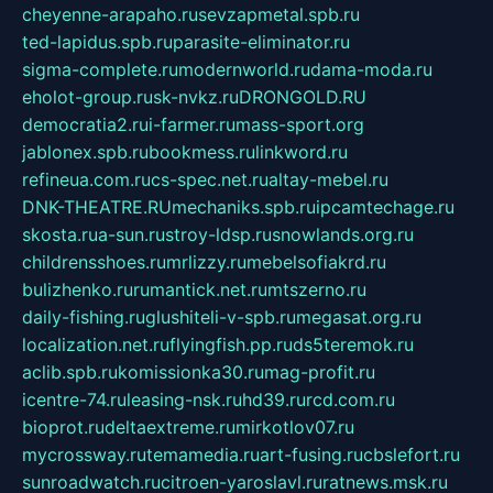
cheyenne-arapaho.ru
sevzapmetal.spb.ru
ted-lapidus.spb.ru
parasite-eliminator.ru
sigma-complete.ru
modernworld.ru
dama-moda.ru
eholot-group.ru
sk-nvkz.ru
DRONGOLD.RU
democratia2.ru
i-farmer.ru
mass-sport.org
jablonex.spb.ru
bookmess.ru
linkword.ru
refineua.com.ru
cs-spec.net.ru
altay-mebel.ru
DNK-THEATRE.RU
mechaniks.spb.ru
ipcamtechage.ru
skosta.ru
a-sun.ru
stroy-ldsp.ru
snowlands.org.ru
childrensshoes.ru
mrlizzy.ru
mebelsofiakrd.ru
bulizhenko.ru
rumantick.net.ru
mtszerno.ru
daily-fishing.ru
glushiteli-v-spb.ru
megasat.org.ru
localization.net.ru
flyingfish.pp.ru
ds5teremok.ru
aclib.spb.ru
komissionka30.ru
mag-profit.ru
icentre-74.ru
leasing-nsk.ru
hd39.ru
rcd.com.ru
bioprot.ru
deltaextreme.ru
mirkotlov07.ru
mycrossway.ru
temamedia.ru
art-fusing.ru
cbslefort.ru
sunroadwatch.ru
citroen-yaroslavl.ru
ratnews.msk.ru