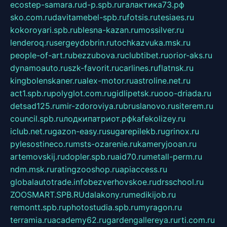
ecostep-samara.ru
d-p.spb.ru
галактика73.рф
sko.com.ru
davitamebel-spb.ru
fotsis.ru
tesiaes.ru
kokoroyari.spb.ru
blesna-kazan.ru
mossilver.ru
lenderoq.ru
sergeydobrin.ru
tochkazvuka.msk.ru
people-of-art.ru
bezzubova.ru
clubtibet.ru
orior-aks.ru
dynamoauto.ru
szk-favorit.ru
carlines.ru
flatnsk.ru
kingbolenskaner.ru
alex-motor.ru
astroline.net.ru
act1.spb.ru
polyglot.com.ru
gidlipetsk.ru
ooo-driada.ru
detsad125.ru
mir-zdoroviya.ru
bruslanovo.ru
siterem.ru
council.spb.ru
лодкипатриот.рф
kafekolizey.ru
iclub.net.ru
gazon-easy.ru
sugarepilekb.ru
grinox.ru
pylesostineco.ru
msts-ozarenie.ru
kameryjooan.ru
artemovskij.ru
dopler.spb.ru
aid70.ru
metall-perm.ru
ndm.msk.ru
ratingzooshop.ru
apiaccess.ru
globalautotrade.info
bezverhovskoe.ru
drsschool.ru
ZOOSMART.SPB.RU
dalakony.ru
medikijob.ru
remontt.spb.ru
photostudia.spb.ru
myragon.ru
terramia.ru
academy62.ru
gardengallereya.ru
rti.com.ru