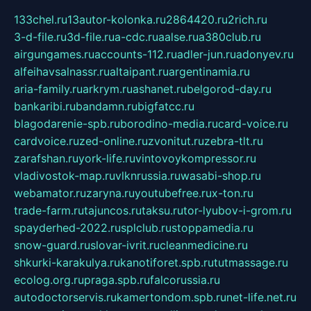
133chel.ru
13autor-kolonka.ru
2864420.ru
2rich.ru
3-d-file.ru
3d-file.ru
a-cdc.ru
aalse.ru
a380club.ru
airgungames.ru
accounts-112.ru
adler-jun.ru
adonyev.ru
alfeihavsalnassr.ru
altaipant.ru
argentinamia.ru
aria-family.ru
arkrym.ru
ashanet.ru
belgorod-day.ru
bankaribi.ru
bandamn.ru
bigfatcc.ru
blagodarenie-spb.ru
borodino-media.ru
card-voice.ru
cardvoice.ru
zed-online.ru
zvonitut.ru
zebra-tlt.ru
zarafshan.ru
york-life.ru
vintovoykompressor.ru
vladivostok-map.ru
vlknrussia.ru
wasabi-shop.ru
webamator.ru
zaryna.ru
youtubefree.ru
x-ton.ru
trade-farm.ru
tajuncos.ru
taksu.ru
tor-lyubov-i-grom.ru
spayderhed-2022.ru
splclub.ru
stoppamedia.ru
snow-guard.ru
slovar-ivrit.ru
cleanmedicine.ru
shkurki-karakulya.ru
kanotiforet.spb.ru
tutmassage.ru
ecolog.org.ru
praga.spb.ru
falcorussia.ru
autodoctorservis.ru
kamertondom.spb.ru
net-life.net.ru