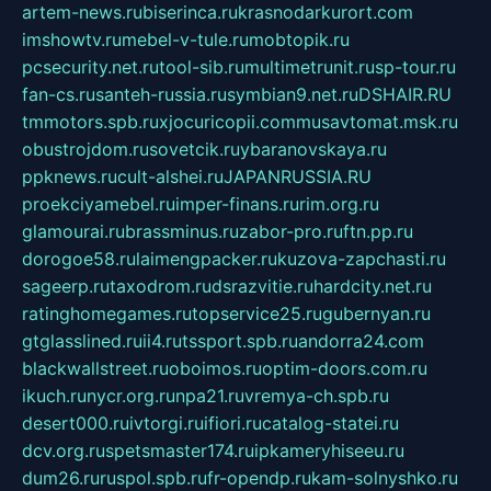
artem-news.ru
biserinca.ru
krasnodarkurort.com
imshowtv.ru
mebel-v-tule.ru
mobtopik.ru
pcsecurity.net.ru
tool-sib.ru
multimetrunit.ru
sp-tour.ru
fan-cs.ru
santeh-russia.ru
symbian9.net.ru
DSHAIR.RU
tmmotors.spb.ru
xjocuricopii.com
musavtomat.msk.ru
obustrojdom.ru
sovetcik.ru
ybaranovskaya.ru
ppknews.ru
cult-alshei.ru
JAPANRUSSIA.RU
proekciyamebel.ru
imper-finans.ru
rim.org.ru
glamourai.ru
brassminus.ru
zabor-pro.ru
ftn.pp.ru
dorogoe58.ru
laimengpacker.ru
kuzova-zapchasti.ru
sageerp.ru
taxodrom.ru
dsrazvitie.ru
hardcity.net.ru
ratinghomegames.ru
topservice25.ru
gubernyan.ru
gtglasslined.ru
ii4.ru
tssport.spb.ru
andorra24.com
blackwallstreet.ru
oboimos.ru
optim-doors.com.ru
ikuch.ru
nycr.org.ru
npa21.ru
vremya-ch.spb.ru
desert000.ru
ivtorgi.ru
ifiori.ru
catalog-statei.ru
dcv.org.ru
spetsmaster174.ru
ipkameryhiseeu.ru
dum26.ru
ruspol.spb.ru
fr-opendp.ru
kam-solnyshko.ru