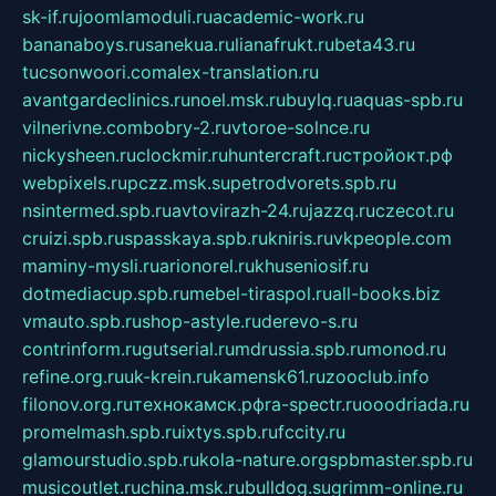
sk-if.ru
joomlamoduli.ru
academic-work.ru
bananaboys.ru
sanekua.ru
lianafrukt.ru
beta43.ru
tucsonwoori.com
alex-translation.ru
avantgardeclinics.ru
noel.msk.ru
buylq.ru
aquas-spb.ru
vilnerivne.com
bobry-2.ru
vtoroe-solnce.ru
nickysheen.ru
clockmir.ru
huntercraft.ru
стройокт.рф
webpixels.ru
pczz.msk.su
petrodvorets.spb.ru
nsintermed.spb.ru
avtovirazh-24.ru
jazzq.ru
czecot.ru
cruizi.spb.ru
spasskaya.spb.ru
kniris.ru
vkpeople.com
maminy-mysli.ru
arionorel.ru
khuseniosif.ru
dotmediacup.spb.ru
mebel-tiraspol.ru
all-books.biz
vmauto.spb.ru
shop-astyle.ru
derevo-s.ru
contrinform.ru
gutserial.ru
mdrussia.spb.ru
monod.ru
refine.org.ru
uk-krein.ru
kamensk61.ru
zooclub.info
filonov.org.ru
технокамск.рф
ra-spectr.ru
ooodriada.ru
promelmash.spb.ru
ixtys.spb.ru
fccity.ru
glamourstudio.spb.ru
kola-nature.org
spbmaster.spb.ru
musicoutlet.ru
china.msk.ru
bulldog.su
grimm-online.ru