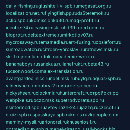
daily-fishing.ru
glushiteli-v-spb.ru
megasat.org.ru
localization.net.ru
flyingfish.pp.ru
ds5teremok.ru
aclib.spb.ru
komissionka30.ru
mag-profit.ru
icentre-74.ru
leasing-nsk.ru
hd39.ru
rcd.com.ru
bioprot.ru
deltaextreme.ru
mirkotlov07.ru
mycrossway.ru
temamedia.ru
art-fusing.ru
cbslefort.ru
sunroadwatch.ru
citroen-yaroslavl.ru
ratnews.msk.ru
sk-if.ru
joomlamoduli.ru
academic-work.ru
bananaboys.ru
sanekua.ru
lianafrukt.ru
beta43.ru
tucsonwoori.com
alex-translation.ru
avantgardeclinics.ru
noel.msk.ru
buylq.ru
aquas-spb.ru
vilnerivne.com
bobry-2.ru
vtoroe-solnce.ru
nickysheen.ru
clockmir.ru
huntercraft.ru
стройокт.рф
webpixels.ru
pczz.msk.su
petrodvorets.spb.ru
nsintermed.spb.ru
avtovirazh-24.ru
jazzq.ru
czecot.ru
cruizi.spb.ru
spasskaya.spb.ru
kniris.ru
vkpeople.com
maminy-mysli.ru
arionorel.ru
khuseniosif.ru
dotmediacup.spb.ru
mebel-tiraspol.ru
all-books.biz