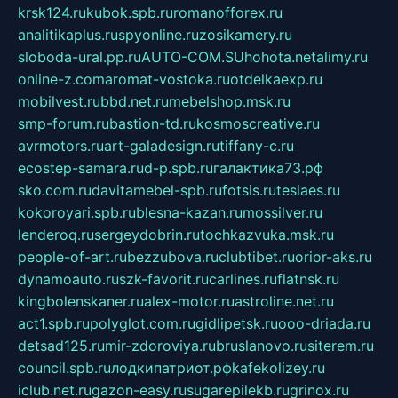
krsk124.ru
kubok.spb.ru
romanofforex.ru
analitikaplus.ru
spyonline.ru
zosikamery.ru
sloboda-ural.pp.ru
AUTO-COM.SU
hohota.net
alimy.ru
online-z.com
aromat-vostoka.ru
otdelkaexp.ru
mobilvest.ru
bbd.net.ru
mebelshop.msk.ru
smp-forum.ru
bastion-td.ru
kosmoscreative.ru
avrmotors.ru
art-galadesign.ru
tiffany-c.ru
ecostep-samara.ru
d-p.spb.ru
галактика73.рф
sko.com.ru
davitamebel-spb.ru
fotsis.ru
tesiaes.ru
kokoroyari.spb.ru
blesna-kazan.ru
mossilver.ru
lenderoq.ru
sergeydobrin.ru
tochkazvuka.msk.ru
people-of-art.ru
bezzubova.ru
clubtibet.ru
orior-aks.ru
dynamoauto.ru
szk-favorit.ru
carlines.ru
flatnsk.ru
kingbolenskaner.ru
alex-motor.ru
astroline.net.ru
act1.spb.ru
polyglot.com.ru
gidlipetsk.ru
ooo-driada.ru
detsad125.ru
mir-zdoroviya.ru
bruslanovo.ru
siterem.ru
council.spb.ru
лодкипатриот.рф
kafekolizey.ru
iclub.net.ru
gazon-easy.ru
sugarepilekb.ru
grinox.ru