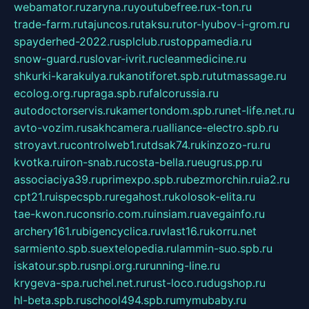
webamator.ru
zaryna.ru
youtubefree.ru
x-ton.ru
trade-farm.ru
tajuncos.ru
taksu.ru
tor-lyubov-i-grom.ru
spayderhed-2022.ru
splclub.ru
stoppamedia.ru
snow-guard.ru
slovar-ivrit.ru
cleanmedicine.ru
shkurki-karakulya.ru
kanotiforet.spb.ru
tutmassage.ru
ecolog.org.ru
praga.spb.ru
falcorussia.ru
autodoctorservis.ru
kamertondom.spb.ru
net-life.net.ru
avto-vozim.ru
sakhcamera.ru
alliance-electro.spb.ru
stroyavt.ru
controlweb1.ru
tdsak74.ru
kinzozo-ru.ru
kvotka.ru
iron-snab.ru
costa-bella.ru
eugrus.pp.ru
associaciya39.ru
primexpo.spb.ru
bezmorchin.ru
ia2.ru
cpt21.ru
ispecspb.ru
regahost.ru
kolosok-elita.ru
tae-kwon.ru
consrio.com.ru
insiam.ru
avegainfo.ru
archery161.ru
bigencyclica.ru
vlast16.ru
korru.net
sarmiento.spb.su
extelopedia.ru
lammin-suo.spb.ru
iskatour.spb.ru
snpi.org.ru
running-line.ru
krygeva-spa.ru
chel.net.ru
rust-loco.ru
dugshop.ru
hl-beta.spb.ru
school494.spb.ru
mymubaby.ru