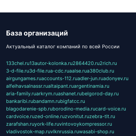
База организаций
Актуальный каталог компаний по всей России
133chel.ru
13autor-kolonka.ru
2864420.ru
2rich.ru
3-d-file.ru
3d-file.ru
a-cdc.ru
aalse.ru
a380club.ru
airgungames.ru
accounts-112.ru
adler-jun.ru
adonyev.ru
alfeihavsalnassr.ru
altaipant.ru
argentinamia.ru
aria-family.ru
arkrym.ru
ashanet.ru
belgorod-day.ru
bankaribi.ru
bandamn.ru
bigfatcc.ru
blagodarenie-spb.ru
borodino-media.ru
card-voice.ru
cardvoice.ru
zed-online.ru
zvonitut.ru
zebra-tlt.ru
zarafshan.ru
york-life.ru
vintovoykompressor.ru
vladivostok-map.ru
vlknrussia.ru
wasabi-shop.ru