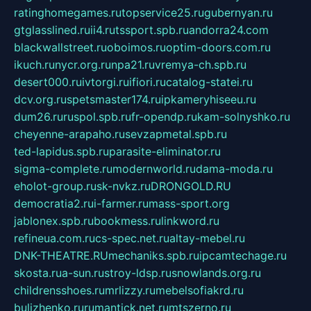
ratinghomegames.ru
topservice25.ru
gubernyan.ru
gtglasslined.ru
ii4.ru
tssport.spb.ru
andorra24.com
blackwallstreet.ru
oboimos.ru
optim-doors.com.ru
ikuch.ru
nycr.org.ru
npa21.ru
vremya-ch.spb.ru
desert000.ru
ivtorgi.ru
ifiori.ru
catalog-statei.ru
dcv.org.ru
spetsmaster174.ru
ipkameryhiseeu.ru
dum26.ru
ruspol.spb.ru
fr-opendp.ru
kam-solnyshko.ru
cheyenne-arapaho.ru
sevzapmetal.spb.ru
ted-lapidus.spb.ru
parasite-eliminator.ru
sigma-complete.ru
modernworld.ru
dama-moda.ru
eholot-group.ru
sk-nvkz.ru
DRONGOLD.RU
democratia2.ru
i-farmer.ru
mass-sport.org
jablonex.spb.ru
bookmess.ru
linkword.ru
refineua.com.ru
cs-spec.net.ru
altay-mebel.ru
DNK-THEATRE.RU
mechaniks.spb.ru
ipcamtechage.ru
skosta.ru
a-sun.ru
stroy-ldsp.ru
snowlands.org.ru
childrensshoes.ru
mrlizzy.ru
mebelsofiakrd.ru
bulizhenko.ru
rumantick.net.ru
mtszerno.ru