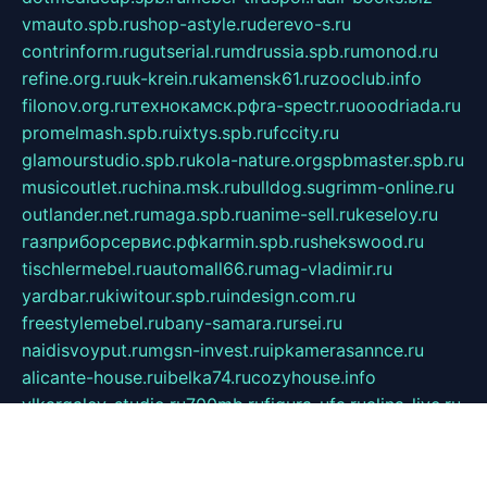
vmauto.spb.ru
shop-astyle.ru
derevo-s.ru
contrinform.ru
gutserial.ru
mdrussia.spb.ru
monod.ru
refine.org.ru
uk-krein.ru
kamensk61.ru
zooclub.info
filonov.org.ru
технокамск.рф
ra-spectr.ru
ooodriada.ru
promelmash.spb.ru
ixtys.spb.ru
fccity.ru
glamourstudio.spb.ru
kola-nature.org
spbmaster.spb.ru
musicoutlet.ru
china.msk.ru
bulldog.su
grimm-online.ru
outlander.net.ru
maga.spb.ru
anime-sell.ru
keseloy.ru
газприборсервис.рф
karmin.spb.ru
shekswood.ru
tischlermebel.ru
automall66.ru
mag-vladimir.ru
yardbar.ru
kiwitour.spb.ru
indesign.com.ru
freestylemebel.ru
bany-samara.ru
rsei.ru
naidisvoyput.ru
mgsn-invest.ru
ipkamerasannce.ru
alicante-house.ru
ibelka74.ru
cozyhouse.info
vlkargalev-studio.ru
700mb.ru
figura-ufa.ru
alina-live.ru
belarusiannews.ru
womenknow.ru
dos-vniimk.ru
sega.net.ru
dv.net.ru
phenomenonsofhistory.com
telesputnik.net.ru
wall.pp.ru
pylesosroidmi.ru