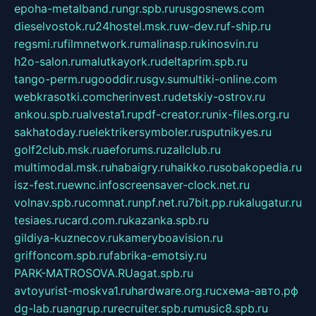
epoha-metalband.ru
ngr.spb.ru
rusgosnews.com
dieselvostok.ru
24hostel.msk.ru
w-dev.ru
f-ship.ru
regsmi.ru
filmnetwork.ru
malinasp.ru
kinosvin.ru
h2o-salon.ru
malutkayork.ru
deltaprim.spb.ru
tango-perm.ru
gooddir.ru
sgv.su
multiki-online.com
webkrasotki.com
cherinvest.ru
detskiy-ostrov.ru
ankou.spb.ru
alvesta1.ru
pdf-creator.ru
nix-files.org.ru
sakhatoday.ru
elektrikersymboler.ru
sputnikyes.ru
golf2club.msk.ru
aeforums.ru
zallclub.ru
multimodal.msk.ru
habaigry.ru
haikko.ru
sobakopedia.ru
isz-fest.ru
ewnc.info
screensaver-clock.net.ru
volnav.spb.ru
comnat.ru
npf.net.ru
7bit.pp.ru
kalugatur.ru
tesiaes.ru
card.com.ru
kazanka.spb.ru
gildiya-kuznecov.ru
kameryboavision.ru
griffoncom.spb.ru
fabrika-emotsiy.ru
PARK-MATROSOVA.RU
agat.spb.ru
avtoyurist-moskva1.ru
hardware.org.ru
схема-авто.рф
dg-lab.ru
angrup.ru
recruiter.spb.ru
music8.spb.ru