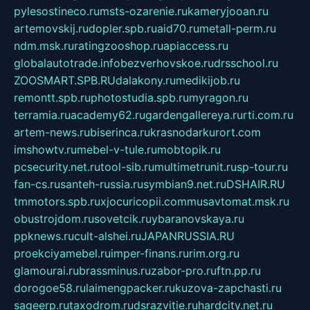
pylesostineco.ru
msts-ozarenie.ru
kameryjooan.ru
artemovskij.ru
dopler.spb.ru
aid70.ru
metall-perm.ru
ndm.msk.ru
ratingzooshop.ru
apiaccess.ru
globalautotrade.info
bezverhovskoe.ru
drsschool.ru
ZOOSMART.SPB.RU
dalakony.ru
medikijob.ru
remontt.spb.ru
photostudia.spb.ru
myragon.ru
terramia.ru
academy62.ru
gardengallereya.ru
rti.com.ru
artem-news.ru
biserinca.ru
krasnodarkurort.com
imshowtv.ru
mebel-v-tule.ru
mobtopik.ru
pcsecurity.net.ru
tool-sib.ru
multimetrunit.ru
sp-tour.ru
fan-cs.ru
santeh-russia.ru
symbian9.net.ru
DSHAIR.RU
tmmotors.spb.ru
xjocuricopii.com
musavtomat.msk.ru
obustrojdom.ru
sovetcik.ru
ybaranovskaya.ru
ppknews.ru
cult-alshei.ru
JAPANRUSSIA.RU
proekciyamebel.ru
imper-finans.ru
rim.org.ru
glamourai.ru
brassminus.ru
zabor-pro.ru
ftn.pp.ru
dorogoe58.ru
laimengpacker.ru
kuzova-zapchasti.ru
sageerp.ru
taxodrom.ru
dsrazvitie.ru
hardcity.net.ru