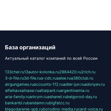
База организаций
Актуальный каталог компаний по всей России
133chel.ru
13autor-kolonka.ru
2864420.ru
2rich.ru
3-d-file.ru
3d-file.ru
a-cdc.ru
aalse.ru
a380club.ru
airgungames.ru
accounts-112.ru
adler-jun.ru
adonyev.ru
alfeihavsalnassr.ru
altaipant.ru
argentinamia.ru
aria-family.ru
arkrym.ru
ashanet.ru
belgorod-day.ru
bankaribi.ru
bandamn.ru
bigfatcc.ru
blagodarenie-spb.ru
borodino-media.ru
card-voice.ru