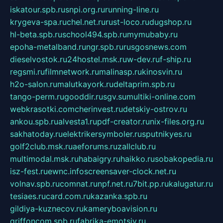
iskatour.spb.ru
snpi.org.ru
running-line.ru
krygeva-spa.ru
chel.net.ru
rust-loco.ru
dugshop.ru
hl-beta.spb.ru
school494.spb.ru
mymubaby.ru
epoha-metalband.ru
ngr.spb.ru
rusgosnews.com
dieselvostok.ru
24hostel.msk.ru
w-dev.ru
f-ship.ru
regsmi.ru
filmnetwork.ru
malinasp.ru
kinosvin.ru
h2o-salon.ru
malutkayork.ru
deltaprim.spb.ru
tango-perm.ru
gooddir.ru
sgv.su
multiki-online.com
webkrasotki.com
cherinvest.ru
detskiy-ostrov.ru
ankou.spb.ru
alvesta1.ru
pdf-creator.ru
nix-files.org.ru
sakhatoday.ru
elektrikersymboler.ru
sputnikyes.ru
golf2club.msk.ru
aeforums.ru
zallclub.ru
multimodal.msk.ru
habaigry.ru
haikko.ru
sobakopedia.ru
isz-fest.ru
ewnc.info
screensaver-clock.net.ru
volnav.spb.ru
comnat.ru
npf.net.ru
7bit.pp.ru
kalugatur.ru
tesiaes.ru
card.com.ru
kazanka.spb.ru
gildiya-kuznecov.ru
kameryboavision.ru
griffoncom.spb.ru
fabrika-emotsiy.ru