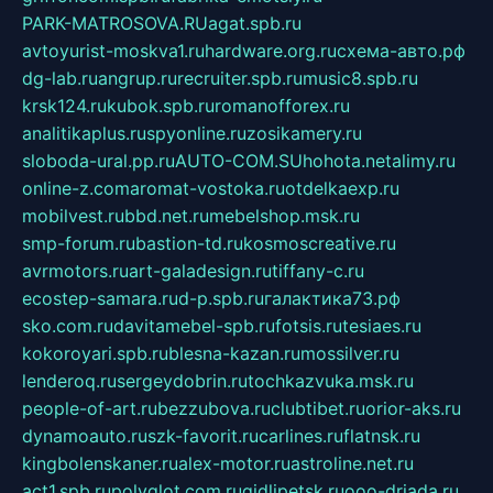
PARK-MATROSOVA.RU
agat.spb.ru
avtoyurist-moskva1.ru
hardware.org.ru
схема-авто.рф
dg-lab.ru
angrup.ru
recruiter.spb.ru
music8.spb.ru
krsk124.ru
kubok.spb.ru
romanofforex.ru
analitikaplus.ru
spyonline.ru
zosikamery.ru
sloboda-ural.pp.ru
AUTO-COM.SU
hohota.net
alimy.ru
online-z.com
aromat-vostoka.ru
otdelkaexp.ru
mobilvest.ru
bbd.net.ru
mebelshop.msk.ru
smp-forum.ru
bastion-td.ru
kosmoscreative.ru
avrmotors.ru
art-galadesign.ru
tiffany-c.ru
ecostep-samara.ru
d-p.spb.ru
галактика73.рф
sko.com.ru
davitamebel-spb.ru
fotsis.ru
tesiaes.ru
kokoroyari.spb.ru
blesna-kazan.ru
mossilver.ru
lenderoq.ru
sergeydobrin.ru
tochkazvuka.msk.ru
people-of-art.ru
bezzubova.ru
clubtibet.ru
orior-aks.ru
dynamoauto.ru
szk-favorit.ru
carlines.ru
flatnsk.ru
kingbolenskaner.ru
alex-motor.ru
astroline.net.ru
act1.spb.ru
polyglot.com.ru
gidlipetsk.ru
ooo-driada.ru