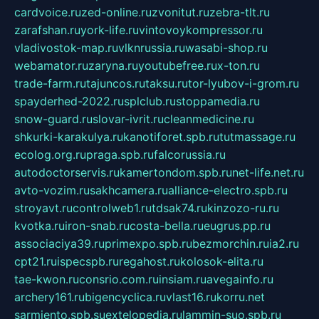
cardvoice.ru
zed-online.ru
zvonitut.ru
zebra-tlt.ru
zarafshan.ru
york-life.ru
vintovoykompressor.ru
vladivostok-map.ru
vlknrussia.ru
wasabi-shop.ru
webamator.ru
zaryna.ru
youtubefree.ru
x-ton.ru
trade-farm.ru
tajuncos.ru
taksu.ru
tor-lyubov-i-grom.ru
spayderhed-2022.ru
splclub.ru
stoppamedia.ru
snow-guard.ru
slovar-ivrit.ru
cleanmedicine.ru
shkurki-karakulya.ru
kanotiforet.spb.ru
tutmassage.ru
ecolog.org.ru
praga.spb.ru
falcorussia.ru
autodoctorservis.ru
kamertondom.spb.ru
net-life.net.ru
avto-vozim.ru
sakhcamera.ru
alliance-electro.spb.ru
stroyavt.ru
controlweb1.ru
tdsak74.ru
kinzozo-ru.ru
kvotka.ru
iron-snab.ru
costa-bella.ru
eugrus.pp.ru
associaciya39.ru
primexpo.spb.ru
bezmorchin.ru
ia2.ru
cpt21.ru
ispecspb.ru
regahost.ru
kolosok-elita.ru
tae-kwon.ru
consrio.com.ru
insiam.ru
avegainfo.ru
archery161.ru
bigencyclica.ru
vlast16.ru
korru.net
sarmiento.spb.su
extelopedia.ru
lammin-suo.spb.ru