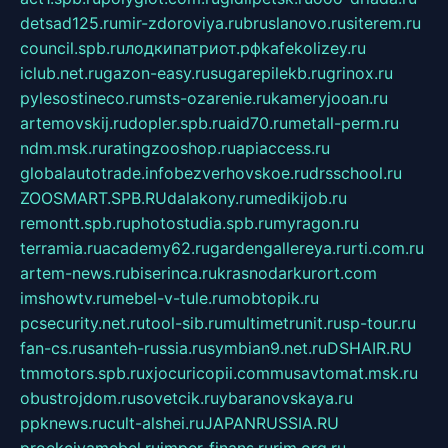
detsad125.ru
mir-zdoroviya.ru
bruslanovo.ru
siterem.ru
council.spb.ru
лодкипатриот.рф
kafekolizey.ru
iclub.net.ru
gazon-easy.ru
sugarepilekb.ru
grinox.ru
pylesostineco.ru
msts-ozarenie.ru
kameryjooan.ru
artemovskij.ru
dopler.spb.ru
aid70.ru
metall-perm.ru
ndm.msk.ru
ratingzooshop.ru
apiaccess.ru
globalautotrade.info
bezverhovskoe.ru
drsschool.ru
ZOOSMART.SPB.RU
dalakony.ru
medikijob.ru
remontt.spb.ru
photostudia.spb.ru
myragon.ru
terramia.ru
academy62.ru
gardengallereya.ru
rti.com.ru
artem-news.ru
biserinca.ru
krasnodarkurort.com
imshowtv.ru
mebel-v-tule.ru
mobtopik.ru
pcsecurity.net.ru
tool-sib.ru
multimetrunit.ru
sp-tour.ru
fan-cs.ru
santeh-russia.ru
symbian9.net.ru
DSHAIR.RU
tmmotors.spb.ru
xjocuricopii.com
musavtomat.msk.ru
obustrojdom.ru
sovetcik.ru
ybaranovskaya.ru
ppknews.ru
cult-alshei.ru
JAPANRUSSIA.RU