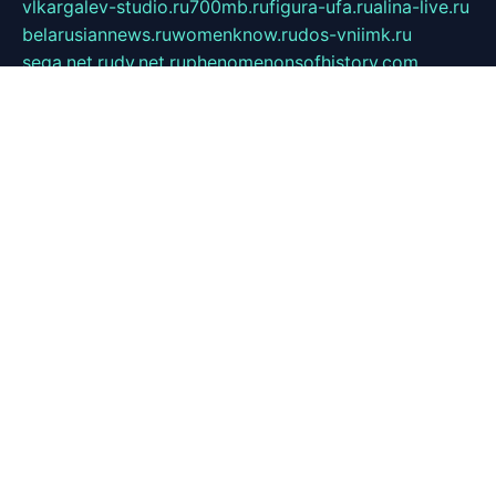
vlkargalev-studio.ru
700mb.ru
figura-ufa.ru
alina-live.ru
belarusiannews.ru
womenknow.ru
dos-vniimk.ru
sega.net.ru
dv.net.ru
phenomenonsofhistory.com
telesputnik.net.ru
wall.pp.ru
pylesosroidmi.ru
gtc-clan.ru
cligs.ru
bibikazap.ru
popova.org.ru
netwhistler.spb.ru
bellvil.ru
bonzon.ru
iss-vladik.ru
defiparis.net.ru
las-gryzas.ru
amku.ru
electednews.spb.ru
feather.org.ru
spar72.ru
tankiigri.ru
dominus.com.ru
ibtree.ru
sanykool.pp.ru
unixlib.org.ru
menatep.spb.ru
gartenterrassen.ru
printeka.ru
skvozilka.com.ru
parkovka-pub.ru
lovemobi.ru
art-ru.ru
emulatorz.com.ru
alucomp.com.ru
tatforum.com.ru
alternativa-profi.ru
dermakler.ru
artsurvey.ru
aredir.ru
khimspas.ru
centr-maxi.ru
2018r.ru
bort-stomer-defort.ru
professional2.ru
gibsons.ru
artselena.ru
art-pilot.ru
ingredient.spb.ru
npfpolimer.spb.ru
argentum.spb.ru
hom-edu.ru
af-num.ru
cashadvanceamericasev.org
trexp.spb.ru