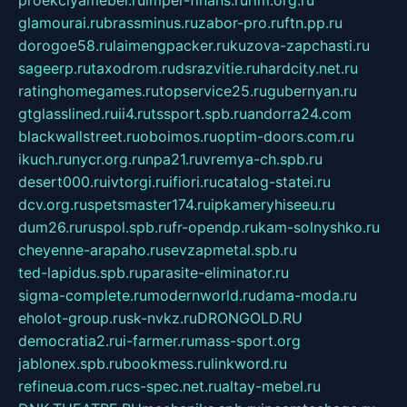
proekciyamebel.ru
imper-finans.ru
rim.org.ru
glamourai.ru
brassminus.ru
zabor-pro.ru
ftn.pp.ru
dorogoe58.ru
laimengpacker.ru
kuzova-zapchasti.ru
sageerp.ru
taxodrom.ru
dsrazvitie.ru
hardcity.net.ru
ratinghomegames.ru
topservice25.ru
gubernyan.ru
gtglasslined.ru
ii4.ru
tssport.spb.ru
andorra24.com
blackwallstreet.ru
oboimos.ru
optim-doors.com.ru
ikuch.ru
nycr.org.ru
npa21.ru
vremya-ch.spb.ru
desert000.ru
ivtorgi.ru
ifiori.ru
catalog-statei.ru
dcv.org.ru
spetsmaster174.ru
ipkameryhiseeu.ru
dum26.ru
ruspol.spb.ru
fr-opendp.ru
kam-solnyshko.ru
cheyenne-arapaho.ru
sevzapmetal.spb.ru
ted-lapidus.spb.ru
parasite-eliminator.ru
sigma-complete.ru
modernworld.ru
dama-moda.ru
eholot-group.ru
sk-nvkz.ru
DRONGOLD.RU
democratia2.ru
i-farmer.ru
mass-sport.org
jablonex.spb.ru
bookmess.ru
linkword.ru
refineua.com.ru
cs-spec.net.ru
altay-mebel.ru