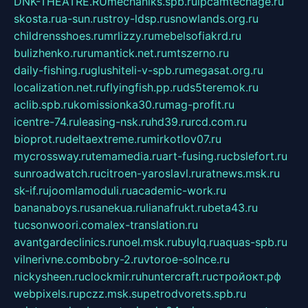
DNK-THEATRE.RU
mechaniks.spb.ru
ipcamtechage.ru
skosta.ru
a-sun.ru
stroy-ldsp.ru
snowlands.org.ru
childrensshoes.ru
mrlizzy.ru
mebelsofiakrd.ru
bulizhenko.ru
rumantick.net.ru
mtszerno.ru
daily-fishing.ru
glushiteli-v-spb.ru
megasat.org.ru
localization.net.ru
flyingfish.pp.ru
ds5teremok.ru
aclib.spb.ru
komissionka30.ru
mag-profit.ru
icentre-74.ru
leasing-nsk.ru
hd39.ru
rcd.com.ru
bioprot.ru
deltaextreme.ru
mirkotlov07.ru
mycrossway.ru
temamedia.ru
art-fusing.ru
cbslefort.ru
sunroadwatch.ru
citroen-yaroslavl.ru
ratnews.msk.ru
sk-if.ru
joomlamoduli.ru
academic-work.ru
bananaboys.ru
sanekua.ru
lianafrukt.ru
beta43.ru
tucsonwoori.com
alex-translation.ru
avantgardeclinics.ru
noel.msk.ru
buylq.ru
aquas-spb.ru
vilnerivne.com
bobry-2.ru
vtoroe-solnce.ru
nickysheen.ru
clockmir.ru
huntercraft.ru
стройокт.рф
webpixels.ru
pczz.msk.su
petrodvorets.spb.ru