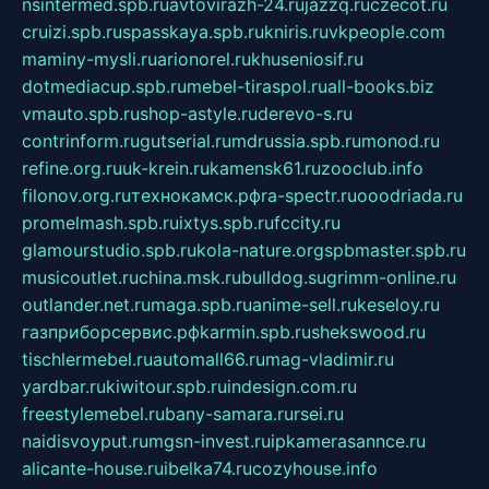
nsintermed.spb.ru
avtovirazh-24.ru
jazzq.ru
czecot.ru
cruizi.spb.ru
spasskaya.spb.ru
kniris.ru
vkpeople.com
maminy-mysli.ru
arionorel.ru
khuseniosif.ru
dotmediacup.spb.ru
mebel-tiraspol.ru
all-books.biz
vmauto.spb.ru
shop-astyle.ru
derevo-s.ru
contrinform.ru
gutserial.ru
mdrussia.spb.ru
monod.ru
refine.org.ru
uk-krein.ru
kamensk61.ru
zooclub.info
filonov.org.ru
технокамск.рф
ra-spectr.ru
ooodriada.ru
promelmash.spb.ru
ixtys.spb.ru
fccity.ru
glamourstudio.spb.ru
kola-nature.org
spbmaster.spb.ru
musicoutlet.ru
china.msk.ru
bulldog.su
grimm-online.ru
outlander.net.ru
maga.spb.ru
anime-sell.ru
keseloy.ru
газприборсервис.рф
karmin.spb.ru
shekswood.ru
tischlermebel.ru
automall66.ru
mag-vladimir.ru
yardbar.ru
kiwitour.spb.ru
indesign.com.ru
freestylemebel.ru
bany-samara.ru
rsei.ru
naidisvoyput.ru
mgsn-invest.ru
ipkamerasannce.ru
alicante-house.ru
ibelka74.ru
cozyhouse.info