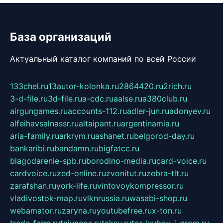
База организаций
Актуальный каталог компаний по всей России
133chel.ru
13autor-kolonka.ru
2864420.ru
2rich.ru
3-d-file.ru
3d-file.ru
a-cdc.ru
aalse.ru
a380club.ru
airgungames.ru
accounts-112.ru
adler-jun.ru
adonyev.ru
alfeihavsalnassr.ru
altaipant.ru
argentinamia.ru
aria-family.ru
arkrym.ru
ashanet.ru
belgorod-day.ru
bankaribi.ru
bandamn.ru
bigfatcc.ru
blagodarenie-spb.ru
borodino-media.ru
card-voice.ru
cardvoice.ru
zed-online.ru
zvonitut.ru
zebra-tlt.ru
zarafshan.ru
york-life.ru
vintovoykompressor.ru
vladivostok-map.ru
vlknrussia.ru
wasabi-shop.ru
webamator.ru
zaryna.ru
youtubefree.ru
x-ton.ru