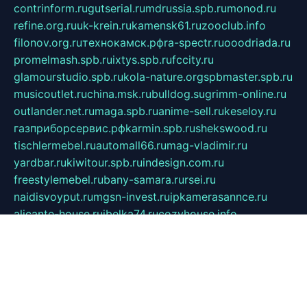
contrinform.ru
gutserial.ru
mdrussia.spb.ru
monod.ru
refine.org.ru
uk-krein.ru
kamensk61.ru
zooclub.info
filonov.org.ru
технокамск.рф
ra-spectr.ru
ooodriada.ru
promelmash.spb.ru
ixtys.spb.ru
fccity.ru
glamourstudio.spb.ru
kola-nature.org
spbmaster.spb.ru
musicoutlet.ru
china.msk.ru
bulldog.su
grimm-online.ru
outlander.net.ru
maga.spb.ru
anime-sell.ru
keseloy.ru
газприборсервис.рф
karmin.spb.ru
shekswood.ru
tischlermebel.ru
automall66.ru
mag-vladimir.ru
yardbar.ru
kiwitour.spb.ru
indesign.com.ru
freestylemebel.ru
bany-samara.ru
rsei.ru
naidisvoyput.ru
mgsn-invest.ru
ipkamerasannce.ru
alicante-house.ru
ibelka74.ru
cozyhouse.info
vlkargalev-studio.ru
700mb.ru
figura-ufa.ru
alina-live.ru
belarusiannews.ru
womenknow.ru
dos-vniimk.ru
sega.net.ru
dv.net.ru
phenomenonsofhistory.com
telesputnik.net.ru
wall.pp.ru
pylesosroidmi.ru
gtc-clan.ru
cligs.ru
bibikazap.ru
popova.org.ru