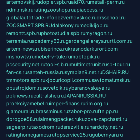
artemovskij.ru
dopler.spb.ru
aid70.ru
metall-perm.ru
ndm.msk.ru
ratingzooshop.ru
apiaccess.ru
globalautotrade.info
bezverhovskoe.ru
drsschool.ru
ZOOSMART.SPB.RU
dalakony.ru
medikijob.ru
remontt.spb.ru
photostudia.spb.ru
myragon.ru
terramia.ru
academy62.ru
gardengallereya.ru
rti.com.ru
artem-news.ru
biserinca.ru
krasnodarkurort.com
imshowtv.ru
mebel-v-tule.ru
mobtopik.ru
pcsecurity.net.ru
tool-sib.ru
multimetrunit.ru
sp-tour.ru
fan-cs.ru
santeh-russia.ru
symbian9.net.ru
DSHAIR.RU
tmmotors.spb.ru
xjocuricopii.com
musavtomat.msk.ru
obustrojdom.ru
sovetcik.ru
ybaranovskaya.ru
ppknews.ru
cult-alshei.ru
JAPANRUSSIA.RU
proekciyamebel.ru
imper-finans.ru
rim.org.ru
glamourai.ru
brassminus.ru
zabor-pro.ru
ftn.pp.ru
dorogoe58.ru
laimengpacker.ru
kuzova-zapchasti.ru
sageerp.ru
taxodrom.ru
dsrazvitie.ru
hardcity.net.ru
ratinghomegames.ru
topservice25.ru
gubernyan.ru