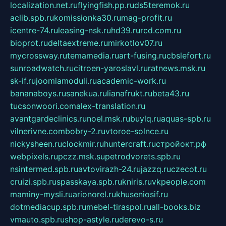
localization.net.ru
flyingfish.pp.ru
ds5teremok.ru
aclib.spb.ru
komissionka30.ru
mag-profit.ru
icentre-74.ru
leasing-nsk.ru
hd39.ru
rcd.com.ru
bioprot.ru
deltaextreme.ru
mirkotlov07.ru
mycrossway.ru
temamedia.ru
art-fusing.ru
cbslefort.ru
sunroadwatch.ru
citroen-yaroslavl.ru
ratnews.msk.ru
sk-if.ru
joomlamoduli.ru
academic-work.ru
bananaboys.ru
sanekua.ru
lianafrukt.ru
beta43.ru
tucsonwoori.com
alex-translation.ru
avantgardeclinics.ru
noel.msk.ru
buylq.ru
aquas-spb.ru
vilnerivne.com
bobry-2.ru
vtoroe-solnce.ru
nickysheen.ru
clockmir.ru
huntercraft.ru
стройокт.рф
webpixels.ru
pczz.msk.su
petrodvorets.spb.ru
nsintermed.spb.ru
avtovirazh-24.ru
jazzq.ru
czecot.ru
cruizi.spb.ru
spasskaya.spb.ru
kniris.ru
vkpeople.com
maminy-mysli.ru
arionorel.ru
khuseniosif.ru
dotmediacup.spb.ru
mebel-tiraspol.ru
all-books.biz
vmauto.spb.ru
shop-astyle.ru
derevo-s.ru