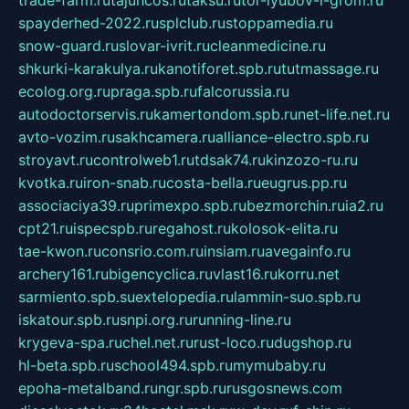
trade-farm.ru
tajuncos.ru
taksu.ru
tor-lyubov-i-grom.ru
spayderhed-2022.ru
splclub.ru
stoppamedia.ru
snow-guard.ru
slovar-ivrit.ru
cleanmedicine.ru
shkurki-karakulya.ru
kanotiforet.spb.ru
tutmassage.ru
ecolog.org.ru
praga.spb.ru
falcorussia.ru
autodoctorservis.ru
kamertondom.spb.ru
net-life.net.ru
avto-vozim.ru
sakhcamera.ru
alliance-electro.spb.ru
stroyavt.ru
controlweb1.ru
tdsak74.ru
kinzozo-ru.ru
kvotka.ru
iron-snab.ru
costa-bella.ru
eugrus.pp.ru
associaciya39.ru
primexpo.spb.ru
bezmorchin.ru
ia2.ru
cpt21.ru
ispecspb.ru
regahost.ru
kolosok-elita.ru
tae-kwon.ru
consrio.com.ru
insiam.ru
avegainfo.ru
archery161.ru
bigencyclica.ru
vlast16.ru
korru.net
sarmiento.spb.su
extelopedia.ru
lammin-suo.spb.ru
iskatour.spb.ru
snpi.org.ru
running-line.ru
krygeva-spa.ru
chel.net.ru
rust-loco.ru
dugshop.ru
hl-beta.spb.ru
school494.spb.ru
mymubaby.ru
epoha-metalband.ru
ngr.spb.ru
rusgosnews.com