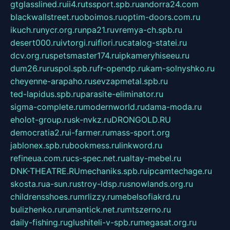
gtglasslined.ru
ii4.ru
tssport.spb.ru
andorra24.com
blackwallstreet.ru
oboimos.ru
optim-doors.com.ru
ikuch.ru
nycr.org.ru
npa21.ru
vremya-ch.spb.ru
desert000.ru
ivtorgi.ru
ifiori.ru
catalog-statei.ru
dcv.org.ru
spetsmaster174.ru
ipkameryhiseeu.ru
dum26.ru
ruspol.spb.ru
fr-opendp.ru
kam-solnyshko.ru
cheyenne-arapaho.ru
sevzapmetal.spb.ru
ted-lapidus.spb.ru
parasite-eliminator.ru
sigma-complete.ru
modernworld.ru
dama-moda.ru
eholot-group.ru
sk-nvkz.ru
DRONGOLD.RU
democratia2.ru
i-farmer.ru
mass-sport.org
jablonex.spb.ru
bookmess.ru
linkword.ru
refineua.com.ru
cs-spec.net.ru
altay-mebel.ru
DNK-THEATRE.RU
mechaniks.spb.ru
ipcamtechage.ru
skosta.ru
a-sun.ru
stroy-ldsp.ru
snowlands.org.ru
childrensshoes.ru
mrlizzy.ru
mebelsofiakrd.ru
bulizhenko.ru
rumantick.net.ru
mtszerno.ru
daily-fishing.ru
glushiteli-v-spb.ru
megasat.org.ru