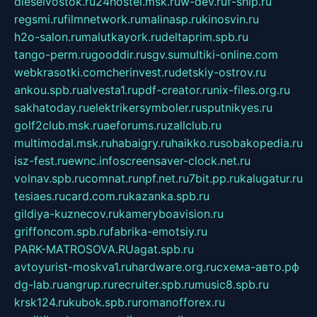
dieselvostok.ru
24hostel.msk.ru
w-dev.ru
f-ship.ru
regsmi.ru
filmnetwork.ru
malinasp.ru
kinosvin.ru
h2o-salon.ru
malutkayork.ru
deltaprim.spb.ru
tango-perm.ru
gooddir.ru
sgv.su
multiki-online.com
webkrasotki.com
cherinvest.ru
detskiy-ostrov.ru
ankou.spb.ru
alvesta1.ru
pdf-creator.ru
nix-files.org.ru
sakhatoday.ru
elektrikersymboler.ru
sputnikyes.ru
golf2club.msk.ru
aeforums.ru
zallclub.ru
multimodal.msk.ru
habaigry.ru
haikko.ru
sobakopedia.ru
isz-fest.ru
ewnc.info
screensaver-clock.net.ru
volnav.spb.ru
comnat.ru
npf.net.ru
7bit.pp.ru
kalugatur.ru
tesiaes.ru
card.com.ru
kazanka.spb.ru
gildiya-kuznecov.ru
kameryboavision.ru
griffoncom.spb.ru
fabrika-emotsiy.ru
PARK-MATROSOVA.RU
agat.spb.ru
avtoyurist-moskva1.ru
hardware.org.ru
схема-авто.рф
dg-lab.ru
angrup.ru
recruiter.spb.ru
music8.spb.ru
krsk124.ru
kubok.spb.ru
romanofforex.ru