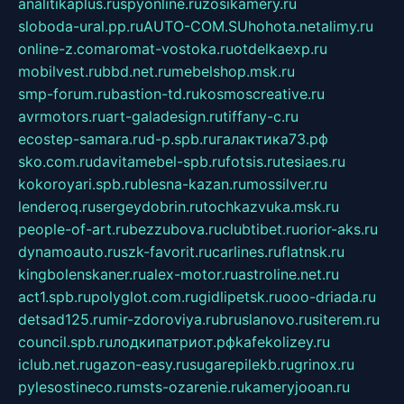
analitikaplus.ru
spyonline.ru
zosikamery.ru
sloboda-ural.pp.ru
AUTO-COM.SU
hohota.net
alimy.ru
online-z.com
aromat-vostoka.ru
otdelkaexp.ru
mobilvest.ru
bbd.net.ru
mebelshop.msk.ru
smp-forum.ru
bastion-td.ru
kosmoscreative.ru
avrmotors.ru
art-galadesign.ru
tiffany-c.ru
ecostep-samara.ru
d-p.spb.ru
галактика73.рф
sko.com.ru
davitamebel-spb.ru
fotsis.ru
tesiaes.ru
kokoroyari.spb.ru
blesna-kazan.ru
mossilver.ru
lenderoq.ru
sergeydobrin.ru
tochkazvuka.msk.ru
people-of-art.ru
bezzubova.ru
clubtibet.ru
orior-aks.ru
dynamoauto.ru
szk-favorit.ru
carlines.ru
flatnsk.ru
kingbolenskaner.ru
alex-motor.ru
astroline.net.ru
act1.spb.ru
polyglot.com.ru
gidlipetsk.ru
ooo-driada.ru
detsad125.ru
mir-zdoroviya.ru
bruslanovo.ru
siterem.ru
council.spb.ru
лодкипатриот.рф
kafekolizey.ru
iclub.net.ru
gazon-easy.ru
sugarepilekb.ru
grinox.ru
pylesostineco.ru
msts-ozarenie.ru
kameryjooan.ru