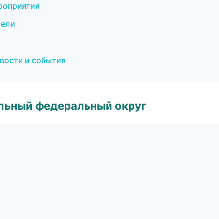
ероприятия
тели
овости и события
альный федеральный округ