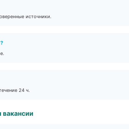
роверенные источники.
е?
е.
течение 24 ч.
и вакансии