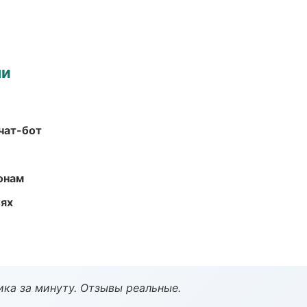
ми
чат-бот
онам
иях
ка за минуту. Отзывы реальные.