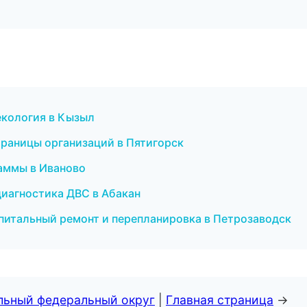
некология в Кызыл
траницы организаций в Пятигорск
раммы в Иваново
 диагностика ДВС в Абакан
питальный ремонт и перепланировка в Петрозаводск
альный федеральный округ
|
Главная страница
→