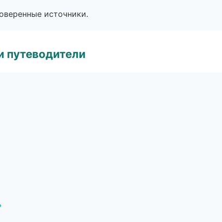
роверенные источники.
и путеводители
ь