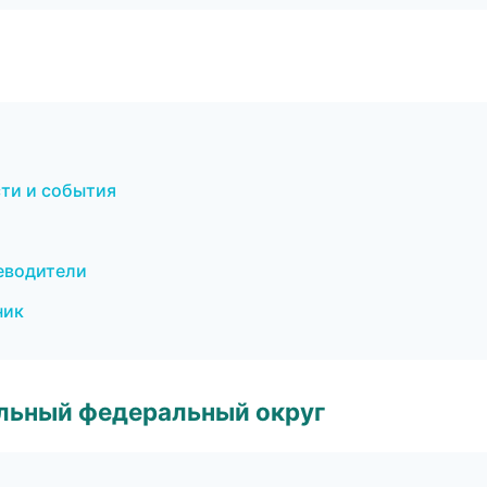
сти и события
теводители
ник
альный федеральный округ