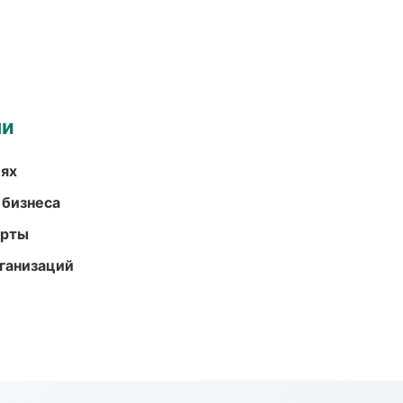
ми
иях
 бизнеса
арты
ганизаций